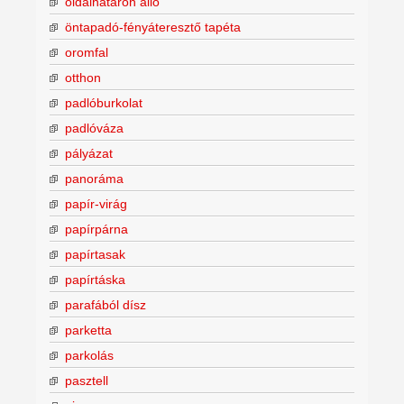
oldalhatáron álló
öntapadó-fényáteresztő tapéta
oromfal
otthon
padlóburkolat
padlóváza
pályázat
panoráma
papír-virág
papírpárna
papírtasak
papírtáska
parafából dísz
parketta
parkolás
pasztell