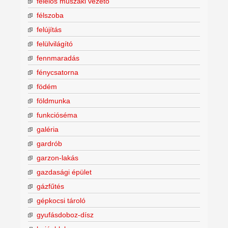
felelős műszaki vezető
félszoba
felújítás
felülvilágító
fennmaradás
fénycsatorna
födém
földmunka
funkcióséma
galéria
gardrób
garzon-lakás
gazdasági épület
gázfűtés
gépkocsi tároló
gyufásdoboz-dísz