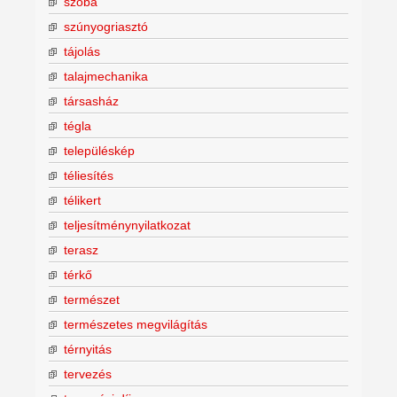
szoba
szúnyogriasztó
tájolás
talajmechanika
társasház
tégla
településkép
téliesítés
télikert
teljesítménynyilatkozat
terasz
térkő
természet
természetes megvilágítás
térnyitás
tervezés