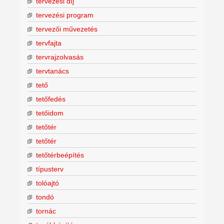
tervezési díj
tervezési program
tervezői művezetés
tervfajta
tervrajzolvasás
tervtanács
tető
tetőfedés
tetőidom
tetőtér
tetőtér
tetőtérbeépítés
típusterv
tolóajtó
tondó
tornác