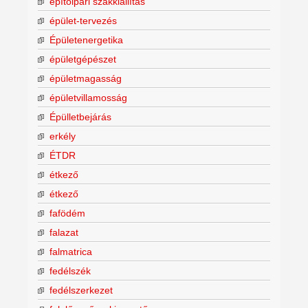
építőipari szakkiállítás
épület-tervezés
Épületenergetika
épületgépészet
épületmagasság
épületvillamosság
Épülletbejárás
erkély
ÉTDR
étkező
étkező
fafödém
falazat
falmatrica
fedélszék
fedélszerkezet