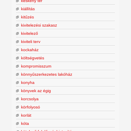
keskeny tér
kiállítás
kitűzés
kivitelezési szakasz
kivitelező
kiviteli terv
kockaház
költségvetés
kompromisszum
könnyűszerkezetes lakóház
konyha
könyvek az égig
korcsolya
körfolyosó
korlát
kóta