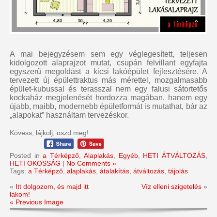
A mai bejegyzésem sem egy véglegesített, teljesen
kidolgozott alaprajzot mutat, csupán felvillant egyfajta
egyszerű megoldást a kicsi lakóépület fejlesztésére. A
tervezett új épülettraktus más mérettel, mozgalmasabb
épület-kubussal és terasszal nem egy falusi sátortetős
kockaház megjelenését hordozza magában, hanem egy
újabb, maibb, modernebb épületformát is mutathat, bár az
„alapokat” használtam tervezéskor.
Kövess, lájkolj, oszd meg!
Posted in
a Térképző
,
Alaplakás
,
Egyéb
,
HETI ÁTVÁLTOZÁS
,
HETI OKOSSÁG
|
No Comments »
Tags:
a Térképző
,
alaplakás
,
átalakítás
,
átváltozás
,
tájolás
«
Itt dolgozom, és majd itt
Víz elleni szigetelés
»
lakom!
« Previous Image