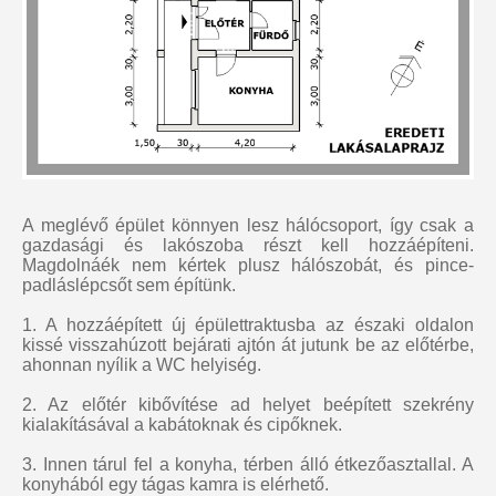
A meglévő épület könnyen lesz hálócsoport, így csak a
gazdasági és lakószoba részt kell hozzáépíteni.
Magdolnáék nem kértek plusz hálószobát, és pince-
padláslépcsőt sem építünk.
1. A hozzáépített új épülettraktusba az északi oldalon
kissé visszahúzott bejárati ajtón át jutunk be az előtérbe,
ahonnan nyílik a WC helyiség.
2. Az előtér kibővítése ad helyet beépített szekrény
kialakításával a kabátoknak és cipőknek.
3. Innen tárul fel a konyha, térben álló étkezőasztallal. A
konyhából egy tágas kamra is elérhető.