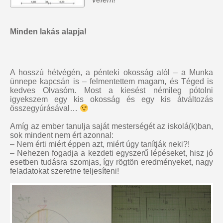
Minden lakás alapja!
A hosszú hétvégén, a pénteki okosság alól – a Munka
ünnepe kapcsán is – felmentettem magam, és Téged is
kedves Olvasóm. Most a kiesést némileg pótolni
igyekszem egy kis okosság és egy kis átváltozás
összegyúrásával…
Amíg az ember tanulja saját mesterségét az iskolá(k)ban,
sok mindent nem ért azonnal:
– Nem érti miért éppen azt, miért úgy tanítják neki?!
– Nehezen fogadja a kezdeti egyszerű lépéseket, hisz jó
esetben tudásra szomjas, így rögtön eredményeket, nagy
feladatokat szeretne teljesíteni!