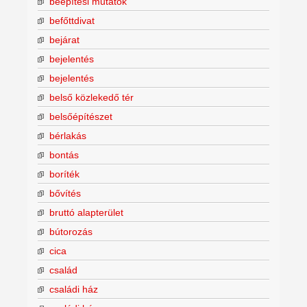
beépítési mutatók
befőttdivat
bejárat
bejelentés
bejelentés
belső közlekedő tér
belsőépítészet
bérlakás
bontás
boríték
bővítés
bruttó alapterület
bútorozás
cica
család
családi ház