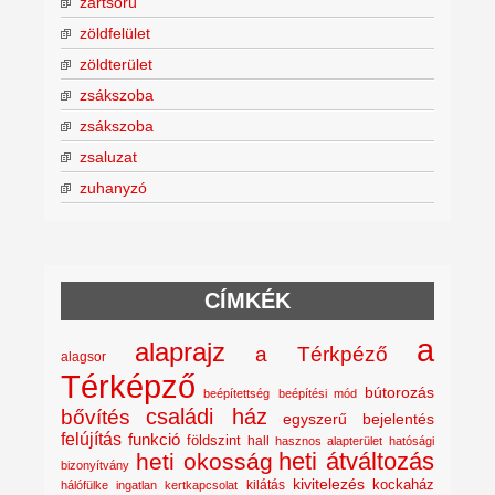
zártsorú
zöldfelület
zöldterület
zsákszoba
zsákszoba
zsaluzat
zuhanyzó
CÍMKÉK
a
alaprajz
a Térkpéző
alagsor
Térképző
bútorozás
beépítettség
beépítési mód
családi ház
bővítés
egyszerű bejelentés
felújítás
funkció
földszint
hall
hasznos alapterület
hatósági
heti átváltozás
heti okosság
bizonyítvány
kivitelezés
kockaház
kilátás
hálófülke
ingatlan
kertkapcsolat