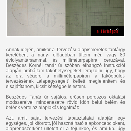
Annak idején, amikor a Tervezési alapismeretek tantárgy
keretében, a nagy- előadóban ültem még vagy 80
évfolyamtársammal, és milliméterpapírra, ceruzával,
Beszédes Kornél tanár úr szóban elhangzó instrukciói
alapján próbáltam lakóhelyiségeket lerajzolni úgy, hogy
az óra végére a milliméterpapíron a lakóépület-
tervezésének „alapegységeit” kellett megjelenítem és
elsajátítanom, kicsit kétségbe is estem.
Beszédes Tanár úr sajátos, erősen poroszos oktatási
módszereivel mindenesetre rövid időn belül belém és
belénk verte az alaplakás fogalmát:
Azt, amit saját tervezési tapasztalatai alapján egy
egységes, jól kiforrott, jól használható alapkoncepcióként,
alaprendszerként ültetett el a fejünkbe, és ami kb. úgy