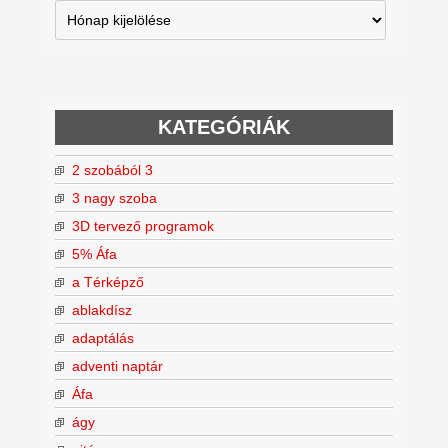
Archívum
KATEGÓRIÁK
2 szobából 3
3 nagy szoba
3D tervező programok
5% Áfa
a Térképző
ablakdísz
adaptálás
adventi naptár
Áfa
ágy