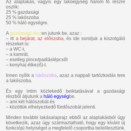
Az alaplakás, vagyis egy lakóegység három fő részre
oszlik:
25 % gazdasági
25 % lakószoba
50 % háló egységre.
A
gazdasági rész
en jutunk be, azaz :
– itt
a bejárat, az előszoba
, és ide soroljuk a kiszolgáló
részeket is:
– a WC-t,
– a kamrát,
– esetleg pince/padláslépcsőt
– konyha(-étkező)-t.
Innen nyílik a
lakószoba
, azaz a nappali tartózkodás tere
a lakószoba.
És egy intim közlekedő beiktatásával a gazdasági
részből átjutunk a
háló egység
be.
– ami két hálószobát és
– közöttük elhelyezkedő fürdőszobát jelenti.
Minden további lakásalaprajz ebből az alaplakásból úgy
következik, azaz úgy származtatható, hogy egy kívánt új
funkciójú helyiséget a megfelelő csoportba beleillesztünk.