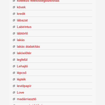
kötelező felelősségbiztosítás
kövek
kredit
lábazat
Labirintus
lábtörlő
lakás
lakás átalakítás
lakóelőtér
legfelül
Lehajtó
lépcső
lépték
levélpapír
Love
madárriasztó