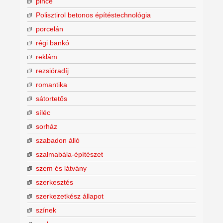
pince
Polisztirol betonos építéstechnológia
porcelán
régi bankó
reklám
rezsióradíj
romantika
sátortetős
síléc
sorház
szabadon álló
szalmabála-építészet
szem és látvány
szerkesztés
szerkezetkész állapot
színek