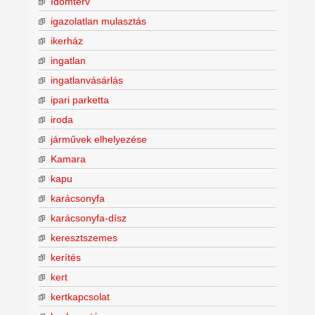
Idomterv
igazolatlan mulasztás
ikerház
ingatlan
ingatlanvásárlás
ipari parketta
iroda
járművek elhelyezése
Kamara
kapu
karácsonyfa
karácsonyfa-dísz
keresztszemes
kerítés
kert
kertkapcsolat