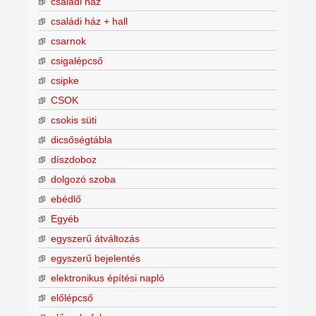
családi ház
családi ház + hall
csarnok
csigalépcső
csipke
CSOK
csokis süti
dicsőségtábla
díszdoboz
dolgozó szoba
ebédlő
Egyéb
egyszerű átváltozás
egyszerű bejelentés
elektronikus építési napló
előlépcső