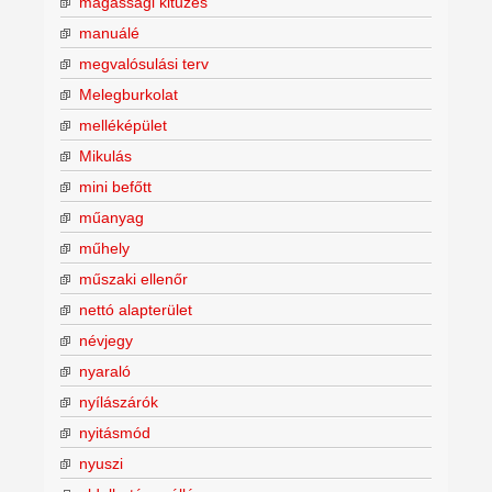
magassági kitűzés
manuálé
megvalósulási terv
Melegburkolat
melléképület
Mikulás
mini befőtt
műanyag
műhely
műszaki ellenőr
nettó alapterület
névjegy
nyaraló
nyílászárók
nyitásmód
nyuszi