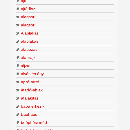
ajtó
ajtódísz
alagsor
alagsor
Alaplakás
alaplakás
alapozás
alaprajz
aljzat
alvás és ágy
apró-tartó
átadó-ablak
átalakítás
baba érkezik
Bauhaus
beépítési mód