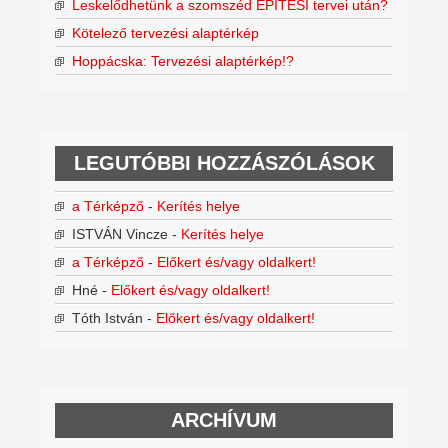
Leskelődhetünk a szomszéd ÉPÍTÉSI tervei után?
Kötelező tervezési alaptérkép
Hoppácska: Tervezési alaptérkép!?
LEGUTÓBBI HOZZÁSZÓLÁSOK
a Térképző
-
Kerítés helye
ISTVÁN Vincze
-
Kerítés helye
a Térképző
-
Előkert és/vagy oldalkert!
Hné
-
Előkert és/vagy oldalkert!
Tóth István
-
Előkert és/vagy oldalkert!
ARCHÍVUM