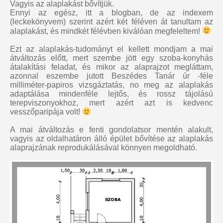
Vagyis az alaplakást bővítjük.
Ennyi az egész, itt a blogban, de az indexem
(leckekönyvem) szerint azért két féléven át tanultam az
alaplakást, és mindkét félévben kiválóan megfeleltem!
Ezt az alaplakás-tudományt el kellett mondjam a mai
átváltozás előtt, mert szembe jött egy szoba-konyhás
átalakítási feladat, és mikor az alaprajzot megláttam,
azonnal eszembe jutott Beszédes Tanár úr -féle
milliméter-papiros vizsgáztatás, no meg az alaplakás
adaptálása mindenféle lejtős, és rossz tájolású
terepviszonyokhoz, mert azért azt is kedvenc
vesszőparipája volt!
A mai átváltozás e fenti gondolatsor mentén alakult,
vagyis az oldalhatáron álló épület bővítése az alaplakás
alaprajzának reprodukálásával könnyen megoldható.