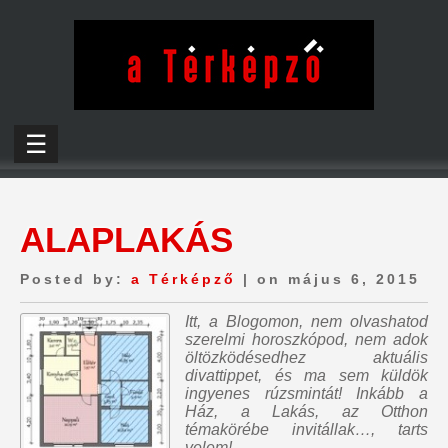
☰
ALAPLAKÁS
Posted by:
a Térképző
| on május 6, 2015
Itt, a Blogomon,
nem olvashatod
szerelmi horoszkópod, nem adok
öltözködésedhez aktuális
divattippet, és ma sem küldök
ingyenes rúzsmintát
! Inkább a
Ház, a Lakás, az Otthon
témakörébe invitállak…, tarts
velem!