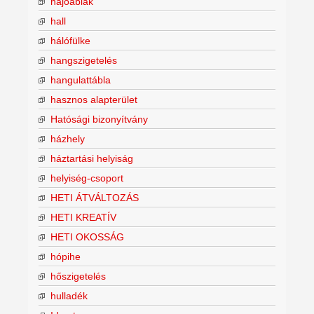
hajóablak
hall
hálófülke
hangszigetelés
hangulattábla
hasznos alapterület
Hatósági bizonyítvány
házhely
háztartási helyiság
helyiség-csoport
HETI ÁTVÁLTOZÁS
HETI KREATÍV
HETI OKOSSÁG
hópihe
hőszigetelés
hulladék