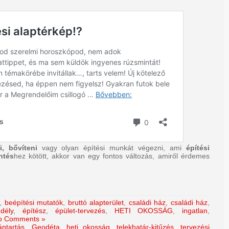
ni, bővíteni
vagy olyan építési munkát végezni, ami
építési
ntés
hez kötött, akkor van egy fontos változás, amiről érdemes
,
beépítési mutatók
,
bruttó alapterület
,
családi ház
,
családi ház
,
dély
,
építész
,
épület-tervezés
,
HETI OKOSSÁG
,
ingatlan
,
o Comments »
vántartás
,
Geodéta
,
heti okosság
,
telekhatár-kitűzés
,
tervezési