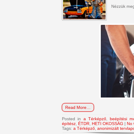
Nézzük meg 
Read More…
Posted in
a Térképző
,
beépítési m
építész
,
ÉTDR
,
HETI OKOSSÁG
|
No 
Tags:
a Térképző
,
anonimizált tervlap