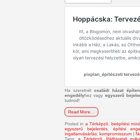
Ha szeretnél
családi házat építe
engedély
hez vagy
egyszerű bejele
tudnod!
Read More…
Posted in
a Térképző
,
beépítési mód
egyszerű bejelentés
,
építési enge
ingatlanvásárlás
,
kompromisszum
|
N
Tags:
a Térképző
,
földhivatali nyil