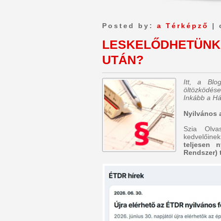
Posted by:
a Térképző
| 
LESKELŐDHETÜNK 
UTÁN?
Itt, a Bl
öltözködése
Inkább a Há
Nyilvános 
Szia Olva
kedvelőinek
teljesen 
Rendszer) t