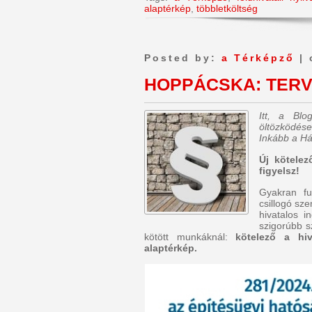
alaptérkép
,
többletköltség
Posted by:
a Térképző
| 
HOPPÁCSKA: TERV
Itt, a Bl
öltözködése
Inkább a Há
Új kötelez
figyelsz!
Gyakran fu
csillogó sz
hivatalos i
szigorúbb s
kötött munkáknál:
kötelező a hiv
alaptérkép.