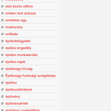
első közös otthon
emberi test arányai
emeletes ágy
énekszoba
enfilade
építésfelügyelet
építési engedély
építési munkaterület
építési napló
építésügyi bírság
Építésügyi hatósági szolgáltatás
építész
építészettörténet
építmény
építményérték
építőipari szakkiállítás