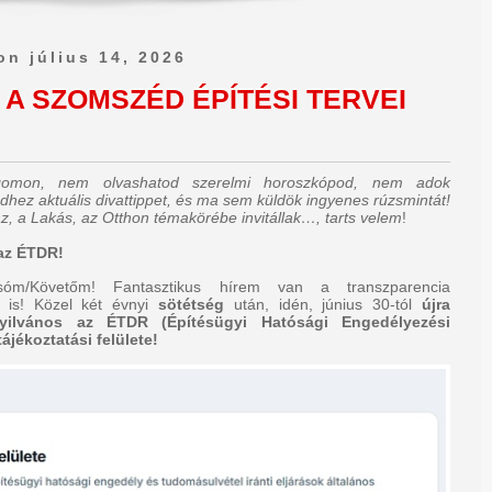
on július 14, 2026
A SZOMSZÉD ÉPÍTÉSI TERVEI
ogomon, nem olvashatod szerelmi horoszkópod, nem adok
dhez aktuális divattippet, és ma sem küldök ingyenes rúzsmintát!
z, a Lakás, az Otthon témakörébe invitállak…, tarts velem
!
az ÉTDR!
sóm/Követőm! Fantasztikus hírem van a transzparencia
 is! Közel két évnyi
sötétség
után, idén, június 30-tól
újra
nyilvános az ÉTDR (Építésügyi Hatósági Engedélyezési
ájékoztatási felülete!