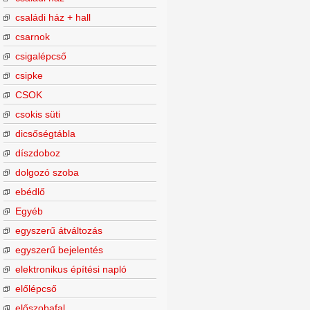
családi ház + hall
csarnok
csigalépcső
csipke
CSOK
csokis süti
dicsőségtábla
díszdoboz
dolgozó szoba
ebédlő
Egyéb
egyszerű átváltozás
egyszerű bejelentés
elektronikus építési napló
előlépcső
előszobafal