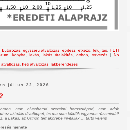
,
bútorozás
,
egyszerű átváltozás
,
építész
,
étkező
,
felújítás
,
HETI
szum
,
konyha
,
lakás
,
lakás átalakítás
,
otthon
,
tervezés
|
No
,
átváltozás
,
heti átváltozás
,
lakberendezés
on július 22, 2026
?
ogomon, nem olvashatod szerelmi horoszkópod, nem adok
dhez aktuális divattippet, és ma sem küldök ingyenes rúzsmintát!
z, a Lakás, az Otthon témakörébe invitállak…, tarts velem
!
eresés
menete