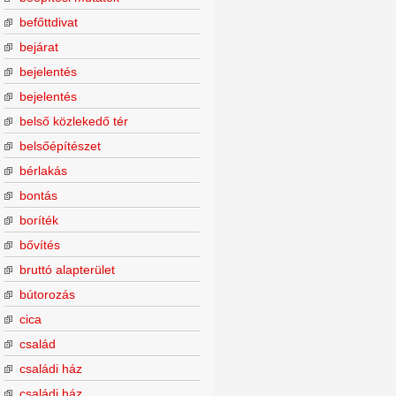
befőttdivat
bejárat
bejelentés
bejelentés
belső közlekedő tér
belsőépítészet
bérlakás
bontás
boríték
bővítés
bruttó alapterület
bútorozás
cica
család
családi ház
családi ház