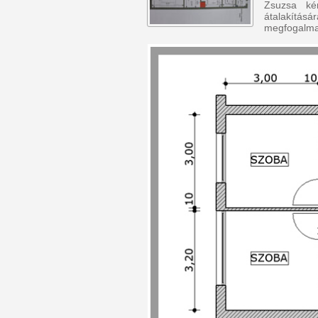
Zsuzsa kér
átalakítá
megfogalma