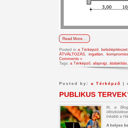
Read More…
Posted in
a Térképző
,
belsőépítészet
ÁTVÁLTOZÁS
,
ingatlan
,
kompromis
Comments »
Tags:
a Térképző
,
alaprajz
,
átalakítás
Posted by:
a Térképző
| 
PUBLIKUS TERVEK
Itt, a Bl
öltözködése
Inkább a Há
A helyes k