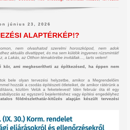
on június 23, 2026
EZÉSI ALAPTÉRKÉP!?
ogomon, nem olvashatod szerelmi horoszkópod, nem adok
dhez aktuális divattippet, és ma sem küldök ingyenes rúzsmintát!
z, a Lakás, az Otthon témakörébe invitállak…, tarts velem
!
ő kör, ami megkeserítheti az építkezésed, ha éppen nem
tok bele olyan tervezési helyzetbe, amikor a Megrendelőim
emmel hozzák a csodás építészeti ötleteiket, de amikor rátérünk a
ndításra, közlöm Velük a feketelevest! Idén február óta él egy
zabályozás az egyszerű bejelentéshez vagy építési engedélyhez
atalos földrészlethatár-kitűzés alapján készült tervezési