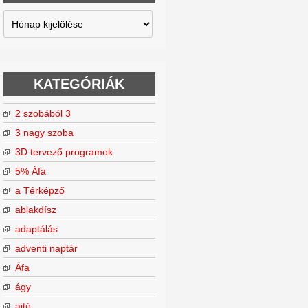
Archívum
KATEGÓRIÁK
2 szobából 3
3 nagy szoba
3D tervező programok
5% Áfa
a Térképző
ablakdísz
adaptálás
adventi naptár
Áfa
ágy
ajtó