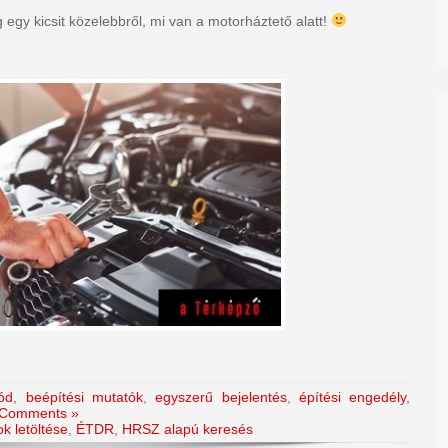
egy kicsit közelebbről, mi van a motorháztető alatt!
ód
,
beépítési mutatók
,
egyszerű bejelentés
,
építési engedély
,
Comments »
ok letöltése
,
ÉTDR
,
HRSZ alapú keresés