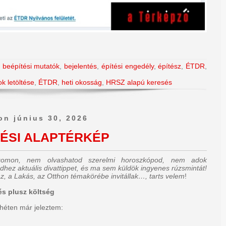
,
beépítési mutatók
,
bejelentés
,
építési engedély
,
építész
,
ÉTDR
,
ok letöltése
,
ÉTDR
,
heti okosság
,
HRSZ alapú keresés
on június 30, 2026
ÉSI ALAPTÉRKÉP
ogomon, nem olvashatod szerelmi horoszkópod, nem adok
dhez aktuális divattippet, és ma sem küldök ingyenes rúzsmintát!
z, a Lakás, az Otthon témakörébe invitállak…, tarts velem
!
és plusz költség
héten már jeleztem: