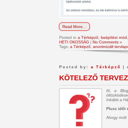
Read More…
Posted in
a Térképző
,
beépítési mód
HETI OKOSSÁG
|
No Comments »
Tags:
a Térképző
,
anonimizált tervlap
Posted by:
a Térképző
| 
KÖTELEZŐ TERVEZ
Itt, a Bl
öltözködése
Inkább a Há
Plusz időt 
Ahogy múlt 