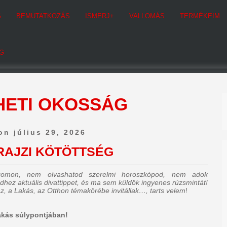
G
BEMUTATKOZÁS
ISMERJ+
VALLOMÁS
TERMÉKEIM
G
HETI OKOSSÁG
on július 29, 2026
AJZI KÖTÖTTSÉG
ogomon, nem olvashatod szerelmi horoszkópod, nem adok
dhez aktuális divattippet, és ma sem küldök ingyenes rúzsmintát!
z, a Lakás, az Otthon témakörébe invitállak…, tarts velem
!
lakás súlypontjában!