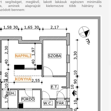
t segítséget, meglévő, lakott lakásuk egészen minimális
sára, aminek alaprajzát kielemezve több hátrány is
zódott bennem: