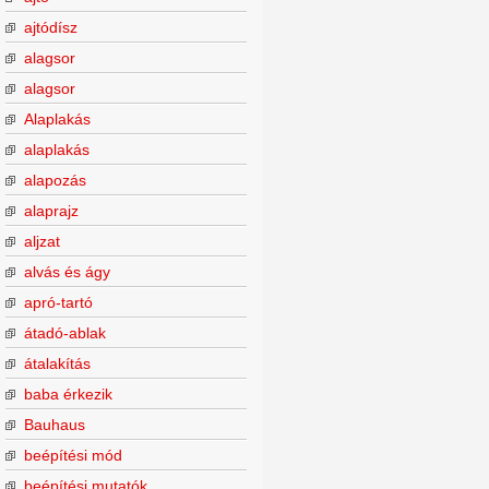
ajtódísz
alagsor
alagsor
Alaplakás
alaplakás
alapozás
alaprajz
aljzat
alvás és ágy
apró-tartó
átadó-ablak
átalakítás
baba érkezik
Bauhaus
beépítési mód
beépítési mutatók