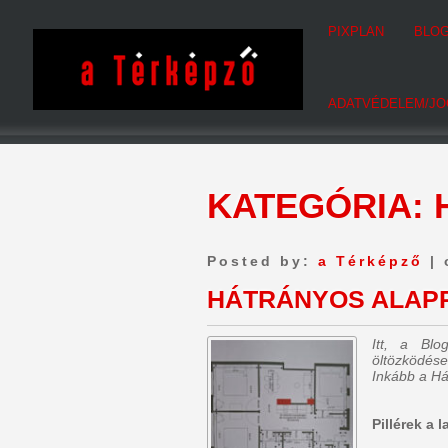
PIXPLAN
BLO
ADATVÉDELEM/JO
KATEGÓRIA:
Posted by:
a Térképző
| 
HÁTRÁNYOS ALAPR
Itt, a Bl
öltözködése
Inkább a Há
Pillérek a 