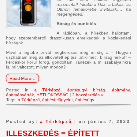
rúzsmintát! Inkább a Ház, a Lakás, az
Otthon témakörébe invitállak…, ha
megengeded!
Bírság és büntetés
A rádióban, a hírekben hallottam,
hogy szeptembertől drasztikusan emelkedtek a közlekedési
bírságok.
Mivel a legtöbb privát megkeresés még mindig a – Hogyan
úszhatnám meg az elkövetett építési „stiklimet”, bírság nélkül? –
kérdéskör körül forog, gondoltam, ránézek a mi szabályainkra
is, mi változott, milyen módon?
Read More…
Posted in
a Térképző
,
építésügyi bírság
,
építmény
,
építményérték
,
HETI OKOSSÁG
|
2 hozzászólás »
Tags:
a Térképző
,
építésfelügyelet
,
építésügy
Posted by:
a Térképző
| on június 7, 2023
ILLESZKEDÉS = ÉPÍTETT