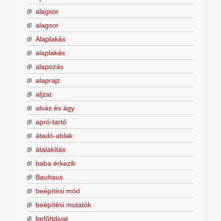
alagsor
alagsor
Alaplakás
alaplakás
alapozás
alaprajz
aljzat
alvás és ágy
apró-tartó
átadó-ablak
átalakítás
baba érkezik
Bauhaus
beépítési mód
beépítési mutatók
befőttdivat