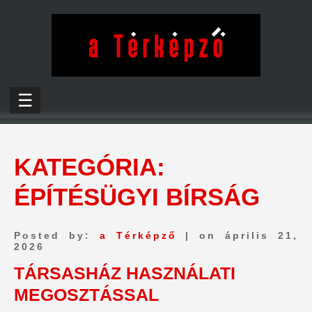
☰
KATEGÓRIA:
ÉPÍTÉSÜGYI BÍRSÁG
Posted by:
a Térképző
| on április 21,
2026
TÁRSASHÁZ HASZNÁLATI
MEGOSZTÁSSAL