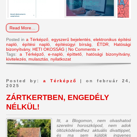
Read More…
Posted in
a Térképző
,
egyszerű bejelentés
,
elektronikus építési
napló
,
építési napló
,
építésügyi bírság
,
ÉTDR
,
Hatósági
bizonyítvány
,
HETI OKOSSÁG
|
No Comments »
Tags:
a Térképző
,
e-napló
,
építtető
,
hatósági bizonyítvány
,
kivitelezés
,
mulasztás
,
nyilatkozat
Posted by:
a Térképző
| on február 24,
2025
ZÁRTKERTBEN, ENGEDÉLY
NÉLKÜL!
Itt, a Blogomon, nem olvashatod
szerelmi horoszkópod, nem adok
öltözködésedhez aktuális divattippet,
és ma sem küldök ingyenes