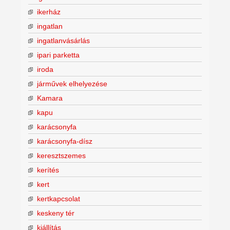
ikerház
ingatlan
ingatlanvásárlás
ipari parketta
iroda
járművek elhelyezése
Kamara
kapu
karácsonyfa
karácsonyfa-dísz
keresztszemes
kerítés
kert
kertkapcsolat
keskeny tér
kiállítás