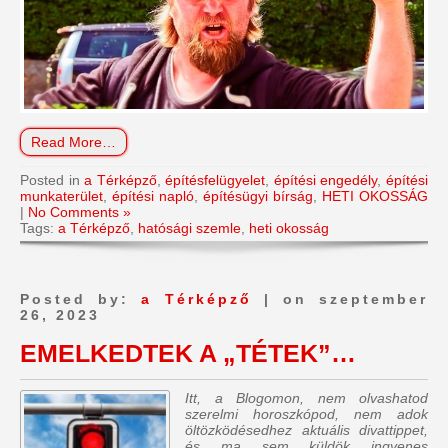
Read More…
Posted in
a Térképző
,
építésfelügyelet
,
építési engedély
,
építési
munkaterület
,
építési napló
,
építésügyi bírság
,
HETI OKOSSÁG
|
No Comments »
Tags:
a Térképző
,
hatósági szemle
,
heti okosság
Posted by:
a Térképző
| on szeptember
26, 2023
EMELKEDTEK A „TÉTEK”…
Itt, a Blogomon, nem olvashatod
szerelmi horoszkópod, nem adok
öltözködésedhez aktuális divattippet,
és ma sem küldök ingyenes