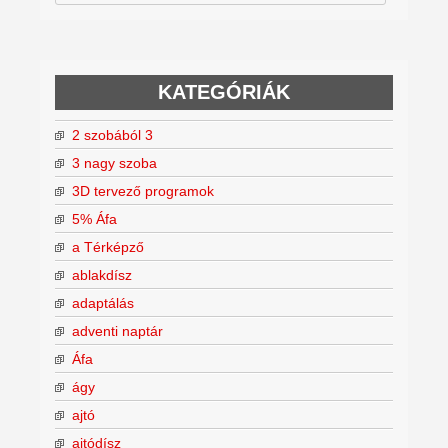
KATEGÓRIÁK
2 szobából 3
3 nagy szoba
3D tervező programok
5% Áfa
a Térképző
ablakdísz
adaptálás
adventi naptár
Áfa
ágy
ajtó
ajtódísz