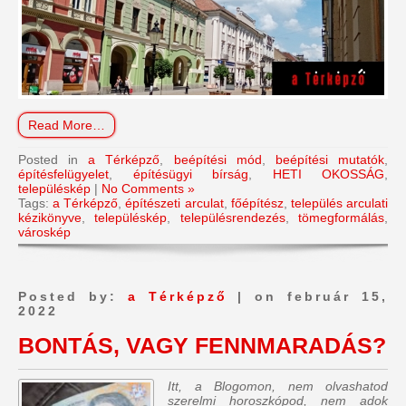
Read More…
Posted in
a Térképző
,
beépítési mód
,
beépítési mutatók
,
építésfelügyelet
,
építésügyi bírság
,
HETI OKOSSÁG
,
településkép
|
No Comments »
Tags:
a Térképző
,
építészeti arculat
,
főépítész
,
település arculati
kézikönyve
,
településkép
,
településrendezés
,
tömegformálás
,
városkép
Posted by:
a Térképző
| on február 15,
2022
BONTÁS, VAGY FENNMARADÁS?
Itt, a Blogomon, nem olvashatod
szerelmi horoszkópod, nem adok