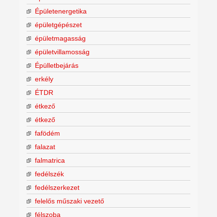
Épületenergetika
épületgépészet
épületmagasság
épületvillamosság
Épülletbejárás
erkély
ÉTDR
étkező
étkező
fafödém
falazat
falmatrica
fedélszék
fedélszerkezet
felelős műszaki vezető
félszoba