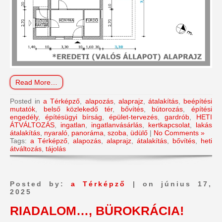
Read More…
Posted in
a Térképző
,
alapozás
,
alaprajz
,
átalakítás
,
beépítési
mutatók
,
belső közlekedő tér
,
bővítés
,
bútorozás
,
építési
engedély
,
építésügyi bírság
,
épület-tervezés
,
gardrób
,
HETI
ÁTVÁLTOZÁS
,
ingatlan
,
ingatlanvásárlás
,
kertkapcsolat
,
lakás
átalakítás
,
nyaraló
,
panoráma
,
szoba
,
üdülő
|
No Comments »
Tags:
a Térképző
,
alapozás
,
alaprajz
,
átalakítás
,
bővítés
,
heti
átváltozás
,
tájolás
Posted by:
a Térképző
| on június 17,
2025
RIADALOM…, BÜROKRÁCIA!