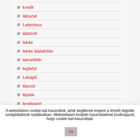
kredit
lábazat
Labirintus
lábtörlő
lakás
lakás átalakítás
lakóelőtér
legfelül
Lehajtó
lépcső
lépték
levélpapír
A weboldalon cookie-kat használok, amik segítenek engem a lehető legjobb
Love
szolgáltatások nyújtásában. Weboldalam további használatával jóváhagyod,
hogy cookie-kat használjak.
madárriasztó
magassági kitűzés
OK
manuálé