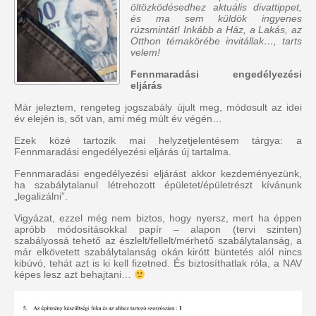
öltözködésedhez aktuális divattippet,
és ma sem küldök ingyenes
rúzsmintát! Inkább a Ház, a Lakás, az
Otthon témakörébe invitállak…, tarts
velem!
Fennmaradási engedélyezési
eljárás
Már jeleztem, rengeteg jogszabály újult meg, módosult az idei
év elején is, sőt van, ami még múlt év végén…
Ezek közé tartozik mai helyzetjelentésem tárgya: a
Fennmaradási engedélyezési eljárás új tartalma.
Fennmaradási engedélyezési eljárást akkor kezdeményezünk,
ha szabálytalanul létrehozott épületet/épületrészt kívánunk
„legalizálni”.
Vigyázat, ezzel még nem biztos, hogy nyersz, mert ha éppen
apróbb módosításokkal papír – alapon (tervi szinten)
szabályossá tehető az észlelt/fellelt/mérhető szabálytalanság, a
már elkövetett szabálytalanság okán kirótt büntetés alól nincs
kibúvó, tehát azt is ki kell fizetned. És biztosíthatlak róla, a NAV
képes lesz azt behajtani…