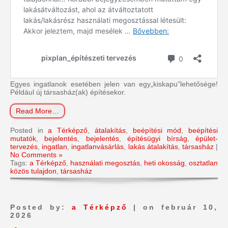
Egyes ingatlanok esetében jelen van egy„kiskapu”lehetősége!
Például új társasház(ak) építésekor.
Read More…
Posted in
a Térképző
,
átalakítás
,
beépítési mód
,
beépítési
mutatók
,
bejelentés
,
bejelentés
,
építésügyi bírság
,
épület-
tervezés
,
ingatlan
,
ingatlanvásárlás
,
lakás átalakítás
,
társasház
|
No Comments »
Tags:
a Térképző
,
használati megosztás
,
heti okosság
,
osztatlan
közös tulajdon
,
társasház
Posted by:
a Térképző
| on február 10,
2026