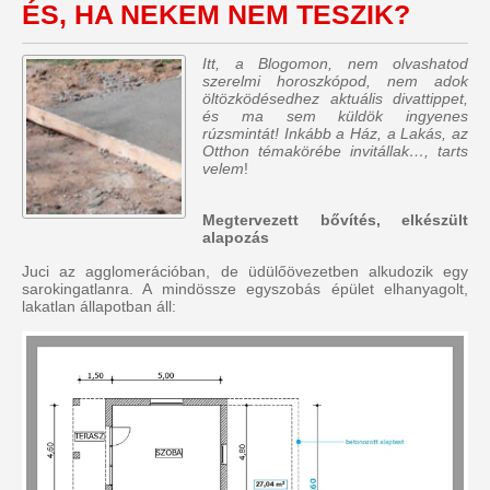
ÉS, HA NEKEM NEM TESZIK?
Itt, a Blogomon, nem olvashatod
szerelmi horoszkópod, nem adok
öltözködésedhez aktuális divattippet,
és ma sem küldök ingyenes
rúzsmintát! Inkább a Ház, a Lakás, az
Otthon témakörébe invitállak…, tarts
velem
!
Megtervezett bővítés, elkészült
alapozás
Juci az agglomerációban, de üdülőövezetben alkudozik egy
sarokingatlanra. A mindössze egyszobás épület elhanyagolt,
lakatlan állapotban áll: