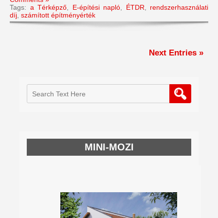
Tags:
a Térképző
,
E-építési napló
,
ÉTDR
,
rendszerhasználati
díj
,
számított építményérték
Next Entries »
MINI-MOZI