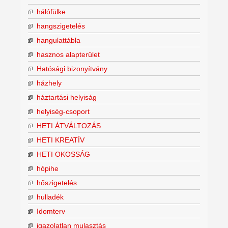
hálófülke
hangszigetelés
hangulattábla
hasznos alapterület
Hatósági bizonyítvány
házhely
háztartási helyiság
helyiség-csoport
HETI ÁTVÁLTOZÁS
HETI KREATÍV
HETI OKOSSÁG
hópihe
hőszigetelés
hulladék
Idomterv
igazolatlan mulasztás