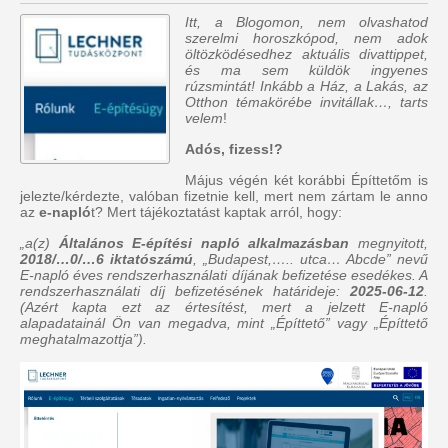
Itt, a Blogomon, nem olvashatod
szerelmi horoszkópod, nem adok
öltözködésedhez aktuális divattippet,
és ma sem küldök ingyenes
rúzsmintát! Inkább a Ház, a Lakás, az
Otthon témakörébe invitállak…, tarts
velem
!
Adós, fizess!?
Május végén két korábbi Építtetőm is
jelezte/kérdezte, valóban fizetnie kell, mert nem zártam le anno
az
e-napló
t? Mert tájékoztatást kaptak arról, hogy:
„a(z)
Általános E-építési napló alkalmazásban
megnyitott,
2018/…0/…6 iktatószámú
, „Budapest,….. utca… Abcde” nevű
E-napló éves rendszerhasználati díjának befizetése esedékes. A
rendszerhasználati díj befizetésének határideje:
2025-06-12
.
(Azért kapta ezt az értesítést, mert a jelzett E-napló
alapadatainál Ön van megadva, mint „Építtető” vagy „Építtető
meghatalmazottja”).