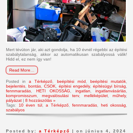
Mert tévúton jár, aki azt gondolja, ha 10 évnél régebbi az építési
szabálytalanság, akkor az automatikusan szabályossá válik!
Hidd el, ez nem így van!
Read More…
Posted in
a Térképző
,
beépítési mód
,
beépítési mutatók
,
bejelentés
,
bontás
,
CSOK
,
építési engedély
,
építésügyi bírság
,
fennmaradás
,
HETI OKOSSÁG
,
ingatlan
,
ingatlanvásárlás
,
kompromisszum
,
megvalósulási terv
,
melléképület
,
műhely
,
pályázat
|
8 hozzászólás »
Tags:
10 éven túl
,
a Térképző
,
fennmaradás
,
heti okosság
,
szabályos
Posted by:
a Térképző
| on június 4, 2024