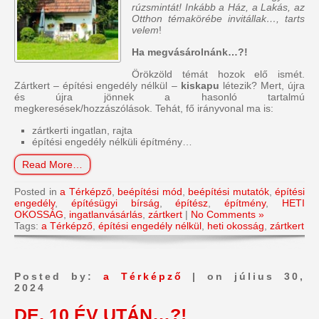
rúzsmintát! Inkább a Ház, a Lakás, az
Otthon témakörébe invitállak…, tarts
velem
!
Ha megvásárolnánk…?!
Örökzöld témát hozok elő ismét.
Zártkert – építési engedély nélkül –
kiskapu
létezik? Mert, újra
és újra jönnek a hasonló tartalmú
megkeresések/hozzászólások. Tehát, fő irányvonal ma is:
zártkerti ingatlan, rajta
építési engedély nélküli építmény…
Read More…
Posted in
a Térképző
,
beépítési mód
,
beépítési mutatók
,
építési
engedély
,
építésügyi bírság
,
építész
,
építmény
,
HETI
OKOSSÁG
,
ingatlanvásárlás
,
zártkert
|
No Comments »
Tags:
a Térképző
,
építési engedély nélkül
,
heti okosság
,
zártkert
Posted by:
a Térképző
| on július 30,
2024
DE, 10 ÉV UTÁN…?!