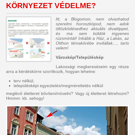
KÖRNYEZET VÉDELME?
Itt, a Blogomon, nem olvashatod
szerelmi horoszkópod, nem adok
öltözködésedhez aktuális divattippet,
és ma sem küldök ingyenes
rúzsmintát! Inkább a Ház, a Lakás, az
Otthon témakörébe invitállak…, tarts
velem!
Városkép/Településkép
Lakossági megkereséseim egy része
arra a kérdéskörre szorítkozik, hogyan lehetne:
terv nélkül,
településképi egyeztetés/megmérettetés nélkül
meglévő életteret bővíteni/növelni? Vagy új életteret létrehozni?
Hmmm: kb. sehogy!