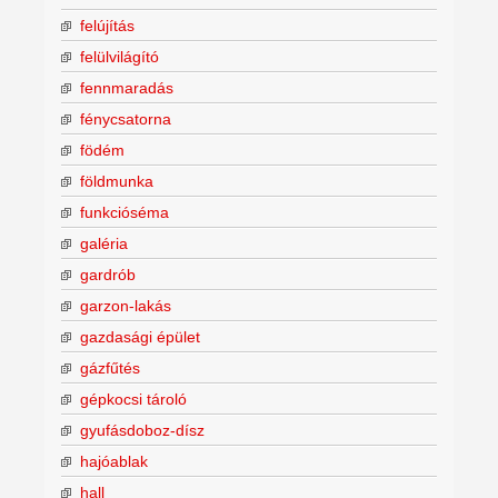
felújítás
felülvilágító
fennmaradás
fénycsatorna
födém
földmunka
funkcióséma
galéria
gardrób
garzon-lakás
gazdasági épület
gázfűtés
gépkocsi tároló
gyufásdoboz-dísz
hajóablak
hall