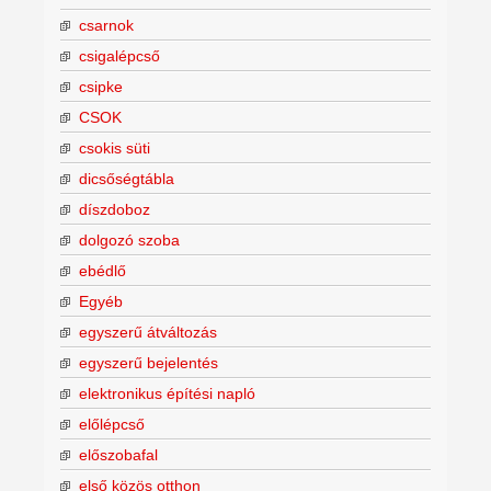
csarnok
csigalépcső
csipke
CSOK
csokis süti
dicsőségtábla
díszdoboz
dolgozó szoba
ebédlő
Egyéb
egyszerű átváltozás
egyszerű bejelentés
elektronikus építési napló
előlépcső
előszobafal
első közös otthon