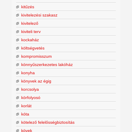
kitűzés
kivitelezési szakasz
kivitelező
kiviteli terv
kockaház
költségvetés
kompromisszum
könnyűszerkezetes lakóház
konyha
könyvek az égig
korcsolya
körfolyosó
korlát
kóta
kötelező felelősségbiztosítás
kövek