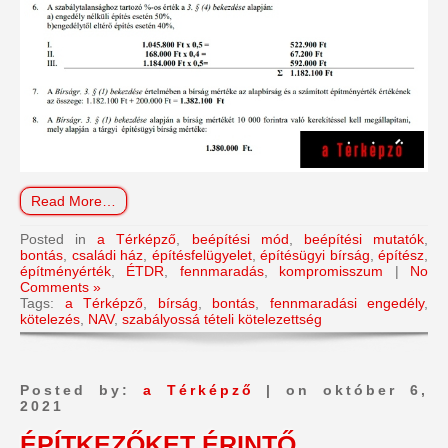
Read More…
Posted in
a Térképző
,
beépítési mód
,
beépítési mutatók
,
bontás
,
családi ház
,
építésfelügyelet
,
építésügyi bírság
,
építész
,
építményérték
,
ÉTDR
,
fennmaradás
,
kompromisszum
|
No
Comments »
Tags:
a Térképző
,
bírság
,
bontás
,
fennmaradási engedély
,
kötelezés
,
NAV
,
szabályossá tételi kötelezettség
Posted by:
a Térképző
| on október 6,
2021
ÉPÍTKEZŐKET ÉRINTŐ