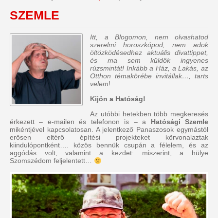
SZEMLE
Itt, a Blogomon, nem olvashatod
szerelmi horoszkópod, nem adok
öltözködésedhez aktuális divattippet,
és ma sem küldök ingyenes
rúzsmintát! Inkább a Ház, a Lakás, az
Otthon témakörébe invitállak…, tarts
velem
!
Kijön a Hatóság!
Az utóbbi hetekben több megkeresés
érkezett – e-mailen és telefonon is – a
Hatósági Szemle
mikéntjével kapcsolatosan. A jelentkező Panaszosok egymástól
erősen eltérő építési projekteket körvonalaztak
kiindulópontként…. közös bennük csupán a félelem, és az
aggódás volt, valamint a kezdet: miszerint, a hülye
Szomszédom feljelentett…