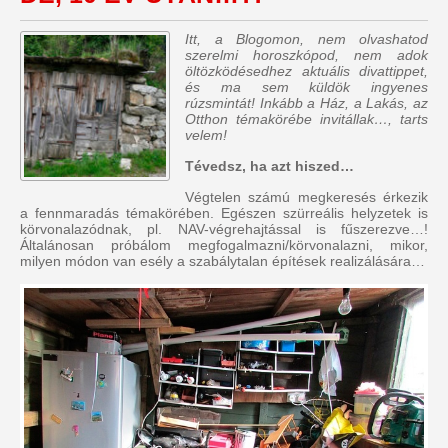
Itt, a Blogomon, nem olvashatod
szerelmi horoszkópod, nem adok
öltözködésedhez aktuális divattippet,
és ma sem küldök ingyenes
rúzsmintát! Inkább a Ház, a Lakás, az
Otthon témakörébe invitállak…, tarts
velem!
Tévedsz, ha azt hiszed…
Végtelen számú megkeresés érkezik
a fennmaradás témakörében. Egészen szürreális helyzetek is
körvonalazódnak, pl. NAV-végrehajtással is fűszerezve…!
Általánosan próbálom megfogalmazni/körvonalazni, mikor,
milyen módon van esély a szabálytalan építések realizálására…