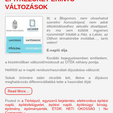
VÁLTOZÁSOK
Itt, a Blogomon, nem olvashatod
szerelmi horoszkópod, nem adok
öltözködésedhez aktuális divattippet,
és ma sem küldök ingyenes
rúzsmintát! Inkább a Ház, a Lakás, az
Otthon témakörébe invitállak…, tarts
velem!
E-napló díja
Korábbi bejegyzésemben említettem,
a közelmúltban változott/módosult az OTÉK néhány pontja.
Hétfőtől az e-napló rendszerhasználati díjszabása változott.
Sokak örömére talán olcsóbb lett, illetve a díjsávos
meghatározás differenciáltabbá tette a használat díját.
Read More…
Posted in
a Térképző
,
egyszerű bejelentés
,
elektronikus építési
napló
,
építésfelügyelet
,
építési napló
,
építésügyi bírság
,
építmény
,
építményérték
,
ÉTDR
,
HETI OKOSSÁG
|
No
Comments »