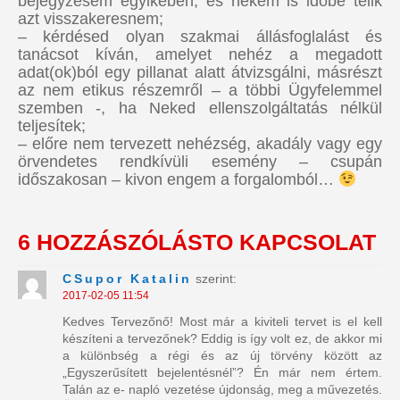
bejegyzésem egyikében, és nekem is időbe telik
azt visszakeresnem;
– kérdésed olyan szakmai állásfoglalást és
tanácsot kíván, amelyet nehéz a megadott
adat(ok)ból egy pillanat alatt átvizsgálni, másrészt
az nem etikus részemről – a többi Ügyfelemmel
szemben -, ha Neked ellenszolgáltatás nélkül
teljesítek;
– előre nem tervezett nehézség, akadály vagy egy
örvendetes rendkívüli esemény – csupán
időszakosan – kivon engem a forgalomból…
6 HOZZÁSZÓLÁSTO
KAPCSOLAT
CSupor Katalin
szerint:
2017-02-05 11:54
Kedves Tervezőnő! Most már a kiviteli tervet is el kell
készíteni a tervezőnek? Eddig is így volt ez, de akkor mi
a különbség a régi és az új törvény között az
„Egyszerűsített bejelentésnél”? Én már nem értem.
Talán az e- napló vezetése újdonság, meg a művezetés.