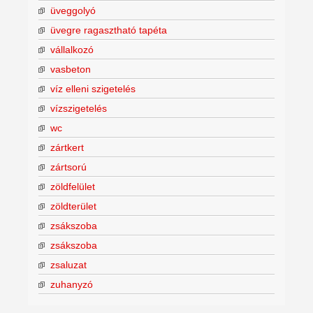
üveggolyó
üvegre ragasztható tapéta
vállalkozó
vasbeton
víz elleni szigetelés
vízszigetelés
wc
zártkert
zártsorú
zöldfelület
zöldterület
zsákszoba
zsákszoba
zsaluzat
zuhanyzó