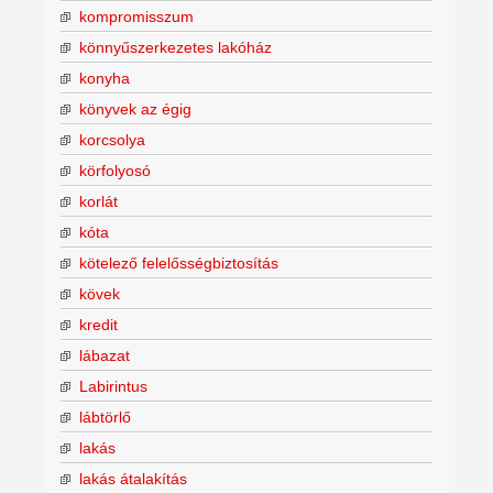
kompromisszum
könnyűszerkezetes lakóház
konyha
könyvek az égig
korcsolya
körfolyosó
korlát
kóta
kötelező felelősségbiztosítás
kövek
kredit
lábazat
Labirintus
lábtörlő
lakás
lakás átalakítás