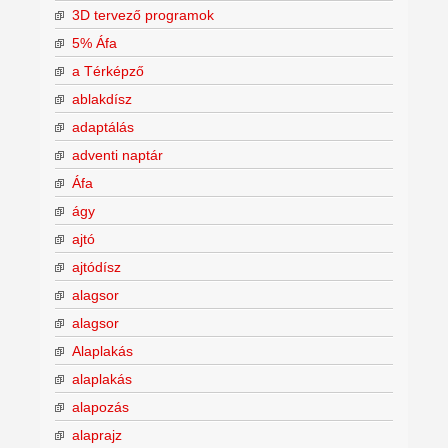
3D tervező programok
5% Áfa
a Térképző
ablakdísz
adaptálás
adventi naptár
Áfa
ágy
ajtó
ajtódísz
alagsor
alagsor
Alaplakás
alaplakás
alapozás
alaprajz