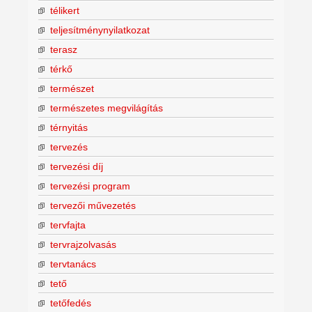
télikert
teljesítménynyilatkozat
terasz
térkő
természet
természetes megvilágítás
térnyitás
tervezés
tervezési díj
tervezési program
tervezői művezetés
tervfajta
tervrajzolvasás
tervtanács
tető
tetőfedés