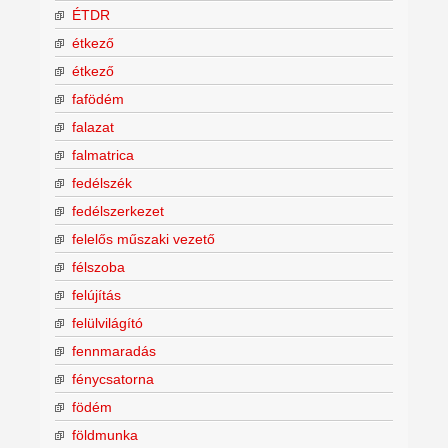
ÉTDR
étkező
étkező
fafödém
falazat
falmatrica
fedélszék
fedélszerkezet
felelős műszaki vezető
félszoba
felújítás
felülvilágító
fennmaradás
fénycsatorna
födém
földmunka