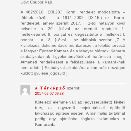
Üdv: Csupor Kati
A 482/2016. (XII.28.) Korm. rendelet módosította –
többek között – a 191/ 2009. (IX.15.) sz. Korm.
rendeletet, amely szerint 2017. I. 1-től hatályon kívül
helyezte a 20. §-ával az eredeti rendelet 1.
mellékletének II. pontját és kiegészítette a melléklet I.
pontját – a 18. §-ával – az alábbiak szerint: „7. A
kivitelezési dokumentáció munkarészeit a felelős tervező
a Magyar Építész Kamara és a Magyar Mérnöki Kamara
szabályzatainak figyelembevételével határozza meg.”
Átmeneti rendelkezést a felkészülésre a kamaráknak
nem adott. ( Szabályzat alkotására a kamarák országos
küldött gyűlése jogosult! ).
a Térképző
szerint:
2017-02-07 09:38
Kötelező elemmé vált az (egyszerűsített) kiviteli
terv, az egyszerű bejelentéssel építhető
lakóházak építése esetén. A minimális tartalmat
pedig egy ajánlásba foglalta számunkra a
Kamaránk.