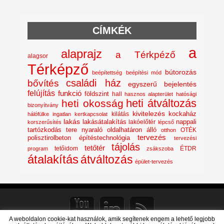
CÍMKÉK
a
alaprajz
a Térkpéző
alagsor
Térképző
bútorozás
beépítettség
beépítési mód
családi ház
bővítés
egyszerű bejelentés
felújítás
funkció
földszint
hall
hasznos alapterület
hatósági
heti átváltozás
heti okosság
bizonyítvány
kivitelezés
kockaház
kilátás
hálófülke
ingatlan
kertkapcsolat
lakás
lakásátalakítás
lakóelőtér
nappali
korszerűsítés
lépcső
nyaraló
tartózkodás tere
oldalhatáron álló
OTÉK
otthon
tervezés
polisztirolbeton építéstechnológia
tervezési
tájolás
tetőtér
tetőidom
ÉTDR
program
zsákszoba
átalakítás
átváltozás
épület-tervezés
A weboldalon cookie-kat használok, amik segítenek engem a lehető legjobb