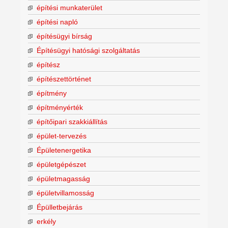
építési munkaterület
építési napló
építésügyi bírság
Építésügyi hatósági szolgáltatás
építész
építészettörténet
építmény
építményérték
építőipari szakkiállítás
épület-tervezés
Épületenergetika
épületgépészet
épületmagasság
épületvillamosság
Épülletbejárás
erkély