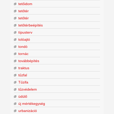
tetőidom
tetőtér
tetőtér
tetőtérbeépítés
típusterv
tolóajtó
tondó
tornác
továbbépítés
traktus
tűzfal
Tűzifa
tűzvédelem
üdülő
új mértékegység
urbanizáció