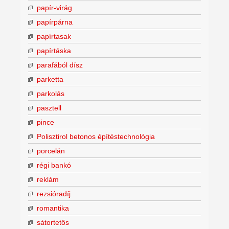
papír-virág
papírpárna
papírtasak
papírtáska
parafából dísz
parketta
parkolás
pasztell
pince
Polisztirol betonos építéstechnológia
porcelán
régi bankó
reklám
rezsióradíj
romantika
sátortetős