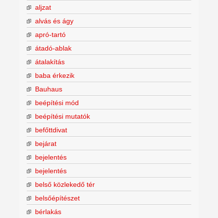
aljzat
alvás és ágy
apró-tartó
átadó-ablak
átalakítás
baba érkezik
Bauhaus
beépítési mód
beépítési mutatók
befőttdivat
bejárat
bejelentés
bejelentés
belső közlekedő tér
belsőépítészet
bérlakás