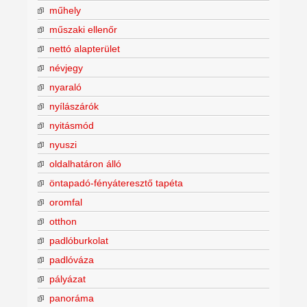
műhely
műszaki ellenőr
nettó alapterület
névjegy
nyaraló
nyílászárók
nyitásmód
nyuszi
oldalhatáron álló
öntapadó-fényáteresztő tapéta
oromfal
otthon
padlóburkolat
padlóváza
pályázat
panoráma