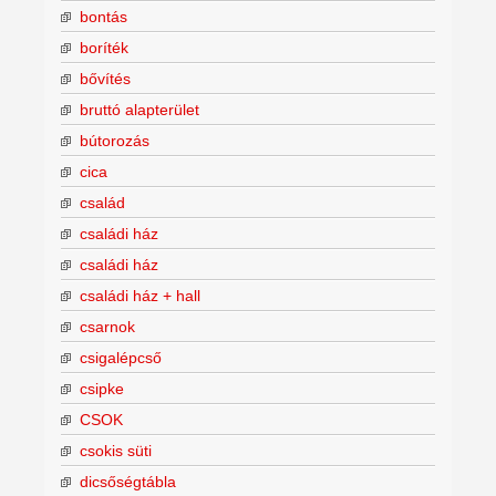
bontás
boríték
bővítés
bruttó alapterület
bútorozás
cica
család
családi ház
családi ház
családi ház + hall
csarnok
csigalépcső
csipke
CSOK
csokis süti
dicsőségtábla