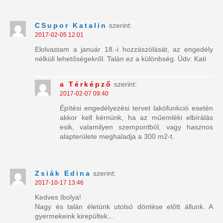
CSupor Katalin
szerint:
2017-02-05 12:01
Elolvastam a január 18.-i hozzászólását, az engedély
nélküli lehetőségekről. Talán ez a különbség. Üdv: Kati
a Térképző
szerint:
2017-02-07 09:40
Építési engedélyezési tervet lakófunkció esetén
akkor kell kérnünk, ha az műemléki elbírálás
esik, valamilyen szempontból, vagy hasznos
alapterülete meghaladja a 300 m2-t.
Zsiák Edina
szerint:
2017-10-17 13:46
Kedves Ibolya!
Nagy és talán életünk utolsó döntése előtt állunk. A
gyermekeink kirepültek…