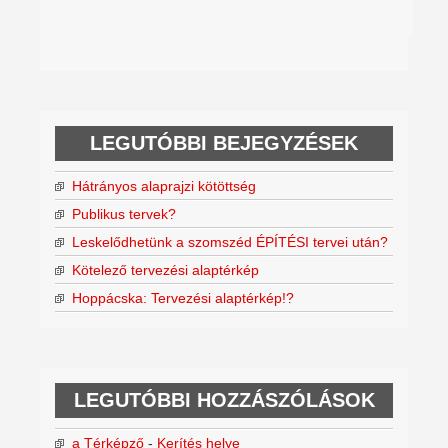
LEGUTÓBBI BEJEGYZÉSEK
Hátrányos alaprajzi kötöttség
Publikus tervek?
Leskelődhetünk a szomszéd ÉPÍTÉSI tervei után?
Kötelező tervezési alaptérkép
Hoppácska: Tervezési alaptérkép!?
LEGUTÓBBI HOZZÁSZÓLÁSOK
a Térképző
-
Kerítés helye