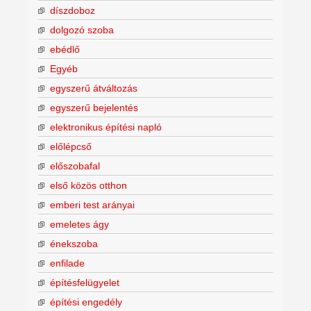
díszdoboz
dolgozó szoba
ebédlő
Egyéb
egyszerű átváltozás
egyszerű bejelentés
elektronikus építési napló
előlépcső
előszobafal
első közös otthon
emberi test arányai
emeletes ágy
énekszoba
enfilade
építésfelügyelet
építési engedély