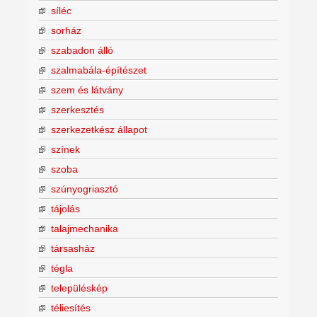
síléc
sorház
szabadon álló
szalmabála-építészet
szem és látvány
szerkesztés
szerkezetkész állapot
színek
szoba
szúnyogriasztó
tájolás
talajmechanika
társasház
tégla
településkép
téliesítés