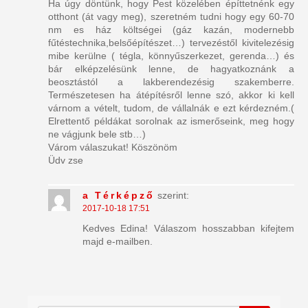
Ha úgy döntünk, hogy Pest közelében építtetnénk egy
otthont (át vagy meg), szeretném tudni hogy egy 60-70
nm es ház költségei (gáz kazán, modernebb
fűtéstechnika,belsőépítészet…) tervezéstől kivitelezésig
mibe kerülne ( tégla, könnyűszerkezet, gerenda…) és
bár elképzelésünk lenne, de hagyatkoznánk a
beosztástól a lakberendezésig szakemberre.
Természetesen ha átépítésről lenne szó, akkor ki kell
várnom a vételt, tudom, de vállalnák e ezt kérdezném.(
Elrettentő példákat sorolnak az ismerőseink, meg hogy
ne vágjunk bele stb…)
Várom válaszukat! Köszönöm
Üdv zse
a Térképző
szerint:
2017-10-18 17:51
Kedves Edina! Válaszom hosszabban kifejtem
majd e-mailben.