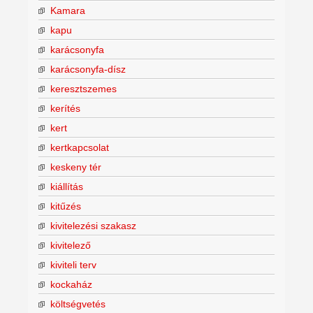
Kamara
kapu
karácsonyfa
karácsonyfa-dísz
keresztszemes
kerítés
kert
kertkapcsolat
keskeny tér
kiállítás
kitűzés
kivitelezési szakasz
kivitelező
kiviteli terv
kockaház
költségvetés