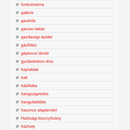
funkcióséma
galéria
gardrób
garzon-lakás
gazdasági épület
gázfűtés
gépkocsi tároló
gyufásdoboz-dísz
hajóablak
hall
hálófülke
hangszigetelés
hangulattábla
hasznos alapterület
Hatósági bizonyítvány
házhely