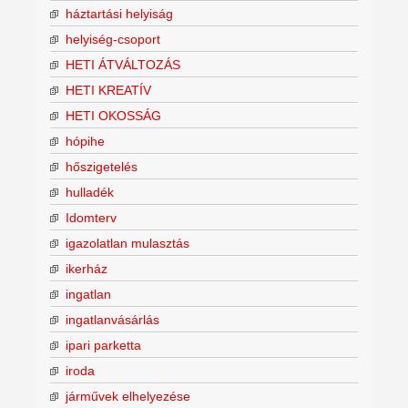
háztartási helyiság
helyiség-csoport
HETI ÁTVÁLTOZÁS
HETI KREATÍV
HETI OKOSSÁG
hópihe
hőszigetelés
hulladék
Idomterv
igazolatlan mulasztás
ikerház
ingatlan
ingatlanvásárlás
ipari parketta
iroda
járművek elhelyezése