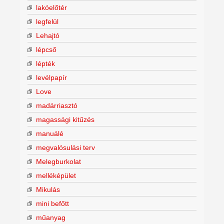
lakóelőtér
legfelül
Lehajtó
lépcső
lépték
levélpapír
Love
madárriasztó
magassági kitűzés
manuálé
megvalósulási terv
Melegburkolat
melléképület
Mikulás
mini befőtt
műanyag