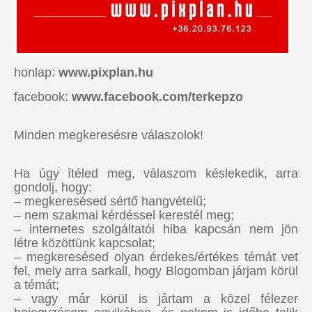
honlap:
www.pixplan.hu
facebook:
www.facebook.com/terkepzo
Minden megkeresésre válaszolok!
Ha úgy ítéled meg, válaszom késlekedik, arra
gondolj, hogy:
– megkeresésed sértő hangvételű;
– nem szakmai kérdéssel kerestél meg;
– internetes szolgáltatói hiba kapcsán nem jön
létre közöttünk kapcsolat;
– megkeresésed olyan érdekes/értékes témát vet
fel, mely arra sarkall, hogy Blogomban járjam körül
a témát;
– vagy már körül is jártam a közel félezer