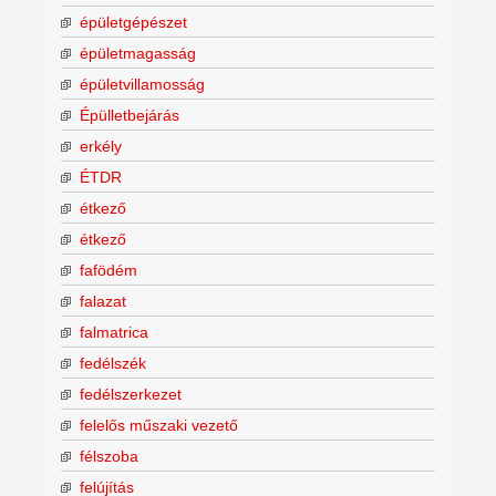
épületgépészet
épületmagasság
épületvillamosság
Épülletbejárás
erkély
ÉTDR
étkező
étkező
fafödém
falazat
falmatrica
fedélszék
fedélszerkezet
felelős műszaki vezető
félszoba
felújítás