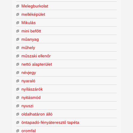
Melegburkolat
melléképület
Mikulás
mini befőtt
műanyag
műhely
műszaki ellenőr
nettó alapterület
névjegy
nyaraló
nyílászárók
nyitásmód
nyuszi
oldalhatáron álló
öntapadó-fényáteresztő tapéta
oromfal