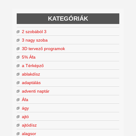
KATEGÓRIÁK
2 szobából 3
3 nagy szoba
3D tervező programok
5% Áfa
a Térképző
ablakdísz
adaptálás
adventi naptár
Áfa
ágy
ajtó
ajtódísz
alagsor