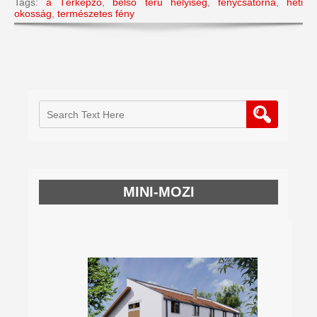
Tags:
a Térképző
,
belső terű helyiség
,
fénycsatorna
,
heti
okosság
,
természetes fény
MINI-MOZI