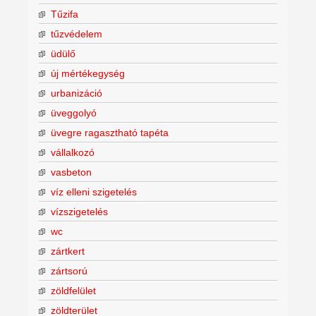
Tűzifa
tűzvédelem
üdülő
új mértékegység
urbanizáció
üveggolyó
üvegre ragasztható tapéta
vállalkozó
vasbeton
víz elleni szigetelés
vízszigetelés
wc
zártkert
zártsorú
zöldfelület
zöldterület