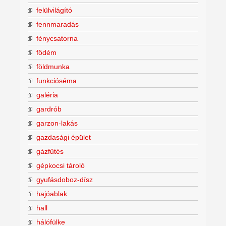
felülvilágító
fennmaradás
fénycsatorna
födém
földmunka
funkcióséma
galéria
gardrób
garzon-lakás
gazdasági épület
gázfűtés
gépkocsi tároló
gyufásdoboz-dísz
hajóablak
hall
hálófülke