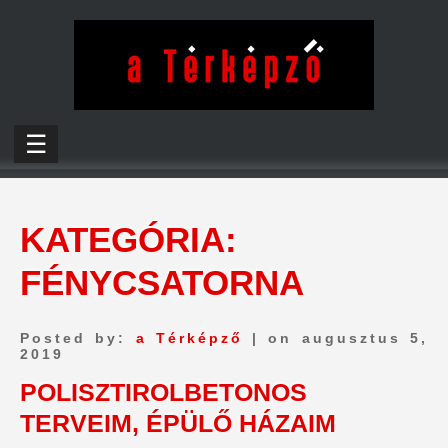
☰
KATEGÓRIA:
FÉNYCSATORNA
Posted by:
a Térképző
| on augusztus 5,
2019
POLISZTIROLBETONOS
TERVEIM, ÉPÜLŐ HÁZAIM