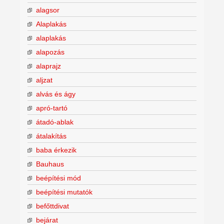
alagsor
Alaplakás
alaplakás
alapozás
alaprajz
aljzat
alvás és ágy
apró-tartó
átadó-ablak
átalakítás
baba érkezik
Bauhaus
beépítési mód
beépítési mutatók
befőttdivat
bejárat