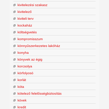
kivitelezési szakasz
kivitelező
kiviteli terv
kockaház
költségvetés
kompromisszum
könnyűszerkezetes lakóház
konyha
könyvek az égig
korcsolya
körfolyosó
korlát
kóta
kötelező felelősségbiztosítás
kövek
kredit