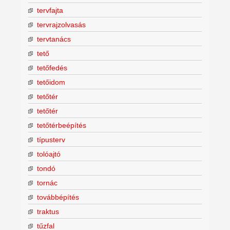
tervfajta
tervrajzolvasás
tervtanács
tető
tetőfedés
tetőidom
tetőtér
tetőtér
tetőtérbeépítés
típusterv
tolóajtó
tondó
tornác
továbbépítés
traktus
tűzfal