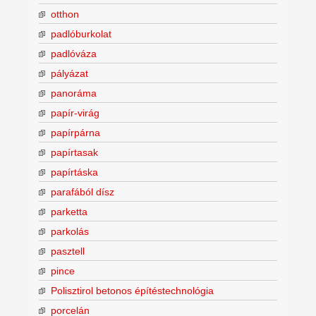
otthon
padlóburkolat
padlóváza
pályázat
panoráma
papír-virág
papírpárna
papírtasak
papírtáska
parafából dísz
parketta
parkolás
pasztell
pince
Polisztirol betonos építéstechnológia
porcelán