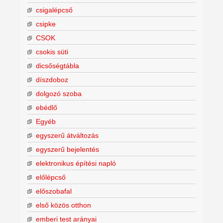
csigalépcső
csipke
CSOK
csokis süti
dicsőségtábla
díszdoboz
dolgozó szoba
ebédlő
Egyéb
egyszerű átváltozás
egyszerű bejelentés
elektronikus építési napló
előlépcső
előszobafal
első közös otthon
emberi test arányai