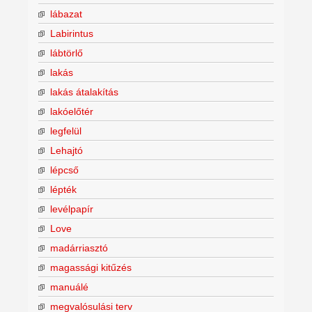
lábazat
Labirintus
lábtörlő
lakás
lakás átalakítás
lakóelőtér
legfelül
Lehajtó
lépcső
lépték
levélpapír
Love
madárriasztó
magassági kitűzés
manuálé
megvalósulási terv