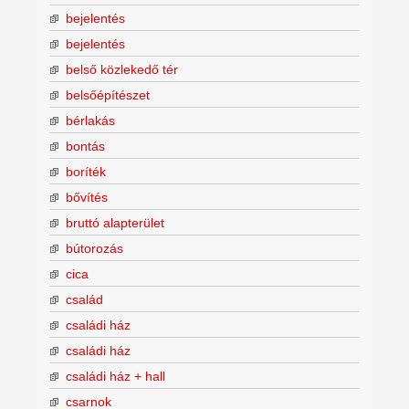
bejelentés
bejelentés
belső közlekedő tér
belsőépítészet
bérlakás
bontás
boríték
bővítés
bruttó alapterület
bútorozás
cica
család
családi ház
családi ház
családi ház + hall
csarnok