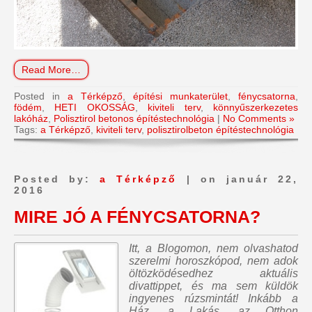
Read More…
Posted in
a Térképző
,
építési munkaterület
,
fénycsatorna
,
födém
,
HETI OKOSSÁG
,
kiviteli terv
,
könnyűszerkezetes
lakóház
,
Polisztirol betonos építéstechnológia
|
No Comments »
Tags:
a Térképző
,
kiviteli terv
,
polisztirolbeton építéstechnológia
Posted by:
a Térképző
| on január 22,
2016
MIRE JÓ A FÉNYCSATORNA?
Itt, a Blogomon,
nem olvashatod
szerelmi horoszkópod, nem adok
öltözködésedhez aktuális
divattippet, és ma sem küldök
ingyenes rúzsmintát
! Inkább a
Ház, a Lakás, az Otthon