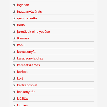
ingatlan
ingatlanvásárlás
ipari parketta
iroda
járművek elhelyezése
Kamara
kapu
karácsonyfa
karácsonyfa-dísz
keresztszemes
kerítés
kert
kertkapcsolat
keskeny tér
kiállítás
kitűzés