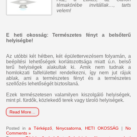
témakörébe invitállak…, tarts
velem!
E heti okosság: Természetes fényt a belsőterű
helyiségbe!
Az utóbbi két hétben, két épülettervezésem folyamán, a
beépítési lehetőségek korlátozottsága miatt ú.n. belső
terű helyiségek alakultak ki. Amik nem tudnak a
homlokzati falfelülettel rendelkezni, így nem jut rájuk
ablak, ami a természetes fényt és a természetes
szellőzés lehetőségét biztosítaná.
Ezek természetesen valamilyen kiszolgáló helyiségek,
mint pl. fürdők, közlekedő terek vagy tároló helyiségek.
Read More…
Posted in
a Térképző
,
fénycsatorna
,
HETI OKOSSÁG
|
No
Comments »