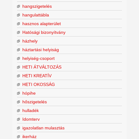
hangszigetelés
hangulattábla
hasznos alapterület
Hatósági bizonyítvány
házhely
háztartási helyiság
helyiség-csoport
HETI ÁTVÁLTOZÁS
HETI KREATÍV
HETI OKOSSÁG
hópihe
hőszigetelés
hulladék
Idomterv
igazolatlan mulasztás
ikerház