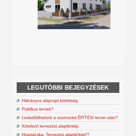
LEGUTÓBBI BEJEGYZÉSEK
Hátrányos alaprajzi kötöttség
Publikus tervek?
Leskelődhetünk a szomszéd ÉPÍTÉSI tervei után?
Kötelező tervezési alaptérkép
Hoppácska: Tervezési alaptérkép!?