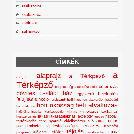
zsákszoba
zsákszoba
zsaluzat
zuhanyzó
CÍMKÉK
a
alaprajz
a Térkpéző
alagsor
Térképző
bútorozás
beépítettség
beépítési mód
családi ház
bővítés
egyszerű bejelentés
felújítás
funkció
földszint
hall
hasznos alapterület
hatósági
heti átváltozás
heti okosság
bizonyítvány
kivitelezés
kockaház
kilátás
hálófülke
ingatlan
kertkapcsolat
lakás
lakásátalakítás
lakóelőtér
nappali
korszerűsítés
lépcső
nyaraló
tartózkodás tere
oldalhatáron álló
OTÉK
otthon
tervezés
polisztirolbeton építéstechnológia
tervezési
tájolás
tetőtér
tetőidom
ÉTDR
program
zsákszoba