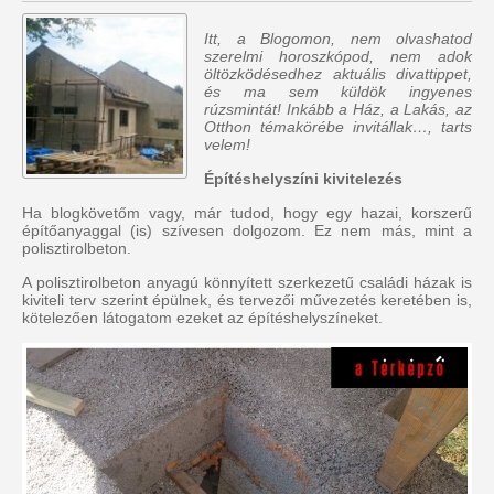
Itt, a Blogomon,
nem olvashatod
szerelmi horoszkópod, nem adok
öltözködésedhez aktuális divattippet,
és ma sem küldök ingyenes
rúzsmintát
! Inkább a Ház, a Lakás, az
Otthon témakörébe invitállak…, tarts
velem!
Építéshelyszíni kivitelezés
Ha blogkövetőm vagy, már tudod, hogy egy hazai, korszerű
építőanyaggal (is) szívesen dolgozom. Ez nem más, mint a
polisztirolbeton.
A polisztirolbeton anyagú könnyített szerkezetű családi házak is
kiviteli terv szerint épülnek, és tervezői művezetés keretében is,
kötelezően látogatom ezeket az építéshelyszíneket.