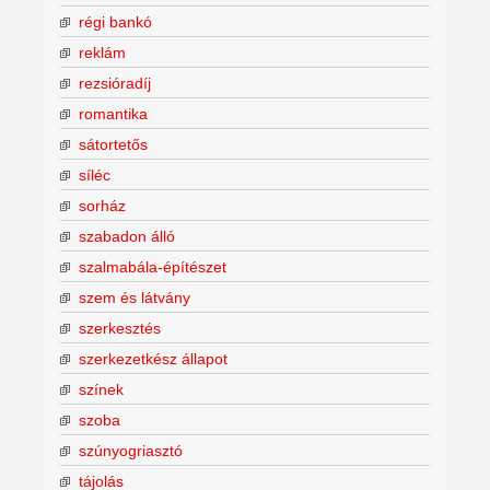
régi bankó
reklám
rezsióradíj
romantika
sátortetős
síléc
sorház
szabadon álló
szalmabála-építészet
szem és látvány
szerkesztés
szerkezetkész állapot
színek
szoba
szúnyogriasztó
tájolás