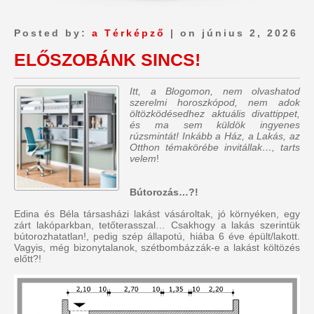
Posted by:
a Térképző
| on június 2, 2026
ELŐSZOBÁNK SINCS!
Itt, a Blogomon, nem olvashatod
szerelmi horoszkópod, nem adok
öltözködésedhez aktuális divattippet,
és ma sem küldök ingyenes
rúzsmintát! Inkább a Ház, a Lakás, az
Otthon témakörébe invitállak…, tarts
velem
!
Bútorozás…?!
Edina és Béla társasházi lakást vásároltak, jó környéken, egy
zárt lakóparkban, tetőterasszal… Csakhogy a lakás szerintük
bútorozhatatlan!, pedig szép állapotú, hiába 6 éve épült/lakott.
Vagyis, még bizonytalanok, szétbombázzák-e a lakást költözés
előtt?!