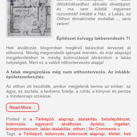
öltözködésedhez aktuális divattippet,
és ma sem küldök ingyenes
rúzsmintát! Inkább a Ház, a Lakás, az
Otthon témakörébe invitállak…, tarts
velem
!
Építészet és/vagy lakberendezés ?!
Heti átváltozás blogomban meglévő lakásokat tervezek át
otthonná. Mindig megrendelői igények mentén, és már alaprajzi
megjelenítésben is mindig bútorozással ábrázolom a lakás
helyiségeit. Mert ez a valódi otthontervezés alapja!
A falak megrajzolása még nem otthontervezés. Az inkább:
épületszerkesztés.
Az otthon ott kezdődik, amikor megjelenik benne az ember: az
ágya, az asztala, a kedvenc fotelje, a ruhái, a könyvei és persze
a mindennapi szokásai.
Read More…
Posted in
a Térképző
,
alaprajz
,
átalakítás
,
belsőépítészet
,
bútorozás
,
egyszerű átváltozás
,
építész
,
ingatlan
,
kompromisszum
,
lakás átalakítás
,
otthon
|
No Comments »
Tags:
a Térképző
,
bútorozás
,
bútorozott alaprajz
,
élettér
,
heti