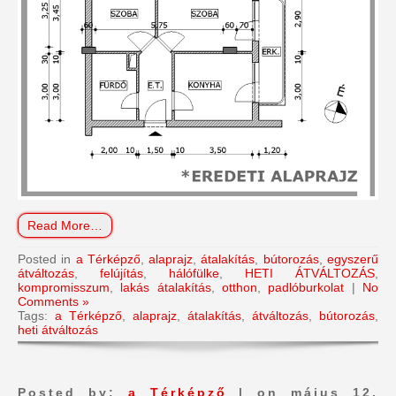
Read More…
Posted in
a Térképző
,
alaprajz
,
átalakítás
,
bútorozás
,
egyszerű
átváltozás
,
felújítás
,
hálófülke
,
HETI ÁTVÁLTOZÁS
,
kompromisszum
,
lakás átalakítás
,
otthon
,
padlóburkolat
|
No
Comments »
Tags:
a Térképző
,
alaprajz
,
átalakítás
,
átváltozás
,
bútorozás
,
heti átváltozás
Posted by:
a Térképző
| on május 12,