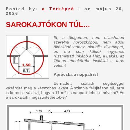
Posted by:
a Térképző
| on május 20,
2026
SAROKAJTÓKON TÚL…
Itt, a Blogomon, nem olvashatod
szerelmi horoszkópod, nem adok
öltözködésedhez aktuális divattippet,
és ma sem küldök ingyenes
rúzsmintát! Inkább a Ház, a Lakás, az
Otthon témakörébe invitállak…, tarts
velem
!
Aprócska a nappali is!
Bernadett családi segítséggel
vásárolta meg a kétszobás lakást. A szimpla felújításon túl, arra
is keresi a választ, hogy a 11 m²-es nappalit lehet-e növelni? És
a sarokajtók megszüntethetők-e?