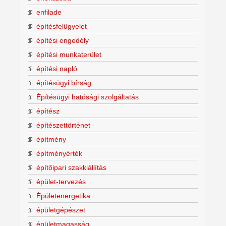
enfilade
építésfelügyelet
építési engedély
építési munkaterület
építési napló
építésügyi bírság
Építésügyi hatósági szolgáltatás
építész
építészettörténet
építmény
építményérték
építőipari szakkiállítás
épület-tervezés
Épületenergetika
épületgépészet
épületmagasság