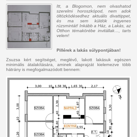
Itt, a Blogomon, nem olvashatod
szerelmi horoszkópod, nem adok
öltözködésedhez aktuális divattippet,
és ma sem küldök ingyenes
rúzsmintát! Inkább a Ház, a Lakás, az
Otthon témakörébe invitállak…, tarts
velem
!
Pillérek a lakás súlypontjában!
Zsuzsa kért segítséget, meglévő, lakott lakásuk egészen
minimális átalakítására, aminek alaprajzát kielemezve több
hátrány is megfogalmazódott bennem: