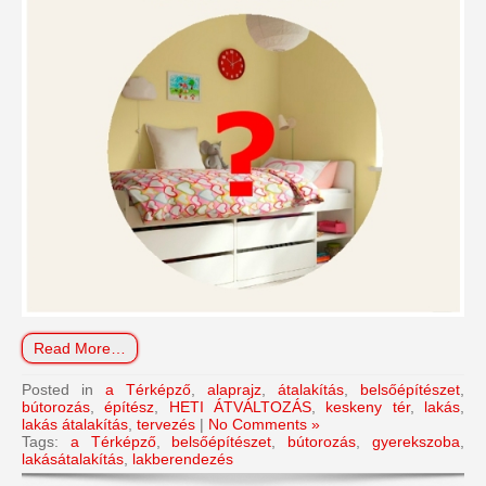
Read More…
Posted in
a Térképző
,
alaprajz
,
átalakítás
,
belsőépítészet
,
bútorozás
,
építész
,
HETI ÁTVÁLTOZÁS
,
keskeny tér
,
lakás
,
lakás átalakítás
,
tervezés
|
No Comments »
Tags:
a Térképző
,
belsőépítészet
,
bútorozás
,
gyerekszoba
,
lakásátalakítás
,
lakberendezés