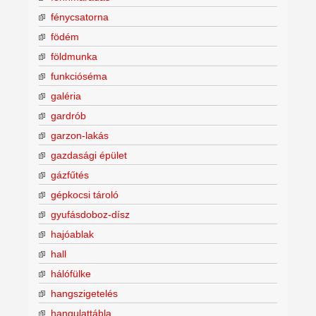
fénycsatorna
födém
földmunka
funkcióséma
galéria
gardrób
garzon-lakás
gazdasági épület
gázfűtés
gépkocsi tároló
gyufásdoboz-dísz
hajóablak
hall
hálófülke
hangszigetelés
hangulattábla