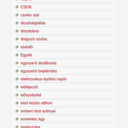
CSOK
csokis süti
dicsőségtábla
díszdoboz
dolgozó szoba
ebédlő
Egyéb
egyszerű átváltozás
egyszerű bejelentés
elektronikus építési napló
előlépcső
előszobafal
első közös otthon
emberi test arányai
emeletes ágy
énekszoba