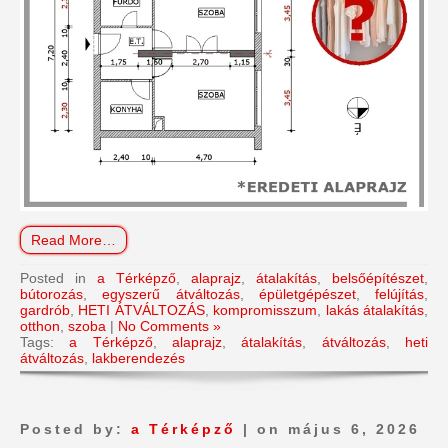
Read More…
Posted in
a Térképző
,
alaprajz
,
átalakítás
,
belsőépítészet
,
bútorozás
,
egyszerű átváltozás
,
épületgépészet
,
felújítás
,
gardrób
,
HETI ÁTVÁLTOZÁS
,
kompromisszum
,
lakás átalakítás
,
otthon
,
szoba
|
No Comments »
Tags:
a Térképző
,
alaprajz
,
átalakítás
,
átváltozás
,
heti
átváltozás
,
lakberendezés
Posted by:
a Térképző
| on május 6, 2026