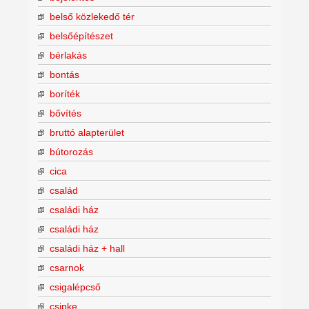
belső közlekedő tér
belsőépítészet
bérlakás
bontás
boríték
bővítés
bruttó alapterület
bútorozás
cica
család
családi ház
családi ház
családi ház + hall
csarnok
csigalépcső
csipke