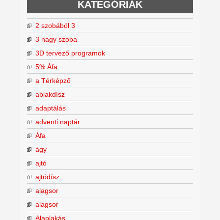
KATEGÓRIÁK
2 szobából 3
3 nagy szoba
3D tervező programok
5% Áfa
a Térképző
ablakdísz
adaptálás
adventi naptár
Áfa
ágy
ajtó
ajtódísz
alagsor
alagsor
Alaplakás