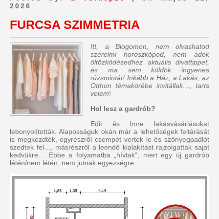
2026
FURCSA SZIMMETRIA
Itt, a Blogomon, nem olvashatod
szerelmi horoszkópod, nem adok
öltözködésedhez aktuális divattippet,
és ma sem küldök ingyenes
rúzsmintát! Inkább a Ház, a Lakás, az
Otthon témakörébe invitállak…, tarts
velem
!
Hol lesz a gardrób?
Edit és Imre lakásvásárlásukat
lebonyolították. Alaposságuk okán már a lehetőségek feltárását
is megkezdték, egyrészről csempét vertek le és szőnyegpadlót
szedtek fel…, másrészről a leendő kialakítást rajzolgatták saját
kedvükre… Ebbe a folyamatba „hívtak”, mert egy új gardrób
létén/nem létén, nem jutnak egyezségre.