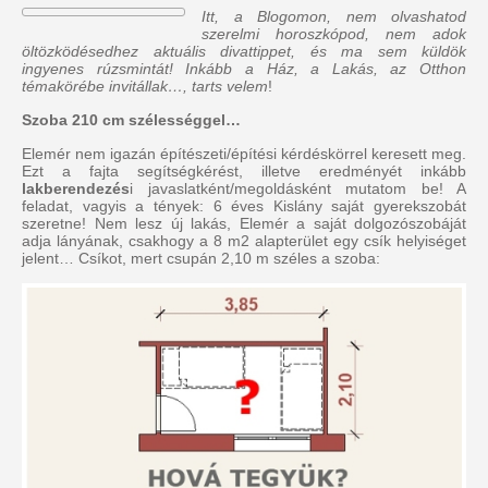
Itt, a Blogomon, nem olvashatod
szerelmi horoszkópod, nem adok
öltözködésedhez aktuális divattippet, és ma sem küldök
ingyenes rúzsmintát! Inkább a Ház, a Lakás, az Otthon
témakörébe invitállak…, tarts velem
!
Szoba 210 cm szélességgel…
Elemér nem igazán építészeti/építési kérdéskörrel keresett meg.
Ezt a fajta segítségkérést, illetve eredményét inkább
lakberendezés
i javaslatként/megoldásként mutatom be! A
feladat, vagyis a tények: 6 éves Kislány saját gyerekszobát
szeretne! Nem lesz új lakás, Elemér a saját dolgozószobáját
adja lányának, csakhogy a 8 m2 alapterület egy csík helyiséget
jelent… Csíkot, mert csupán 2,10 m széles a szoba: