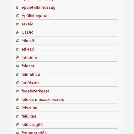
épületvillamosság
Épülletbejárás
erkély
ÉTDR
étkező
étkező
fafödém
falazat
falmatrica
fedélszék
fedélszerkezet
felelős műszaki vezető
félszoba
felújítás
felülvilágító
fennmaradás