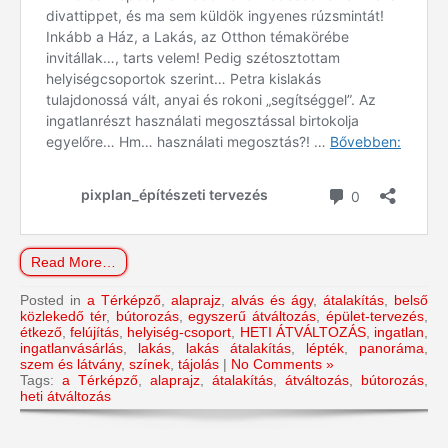
Read More…
Posted in
a Térképző
,
alaprajz
,
alvás és ágy
,
átalakítás
,
belső
közlekedő tér
,
bútorozás
,
egyszerű átváltozás
,
épület-tervezés
,
étkező
,
felújítás
,
helyiség-csoport
,
HETI ÁTVÁLTOZÁS
,
ingatlan
,
ingatlanvásárlás
,
lakás
,
lakás átalakítás
,
lépték
,
panoráma
,
szem és látvány
,
színek
,
tájolás
|
No Comments »
Tags:
a Térképző
,
alaprajz
,
átalakítás
,
átváltozás
,
bútorozás
,
heti átváltozás