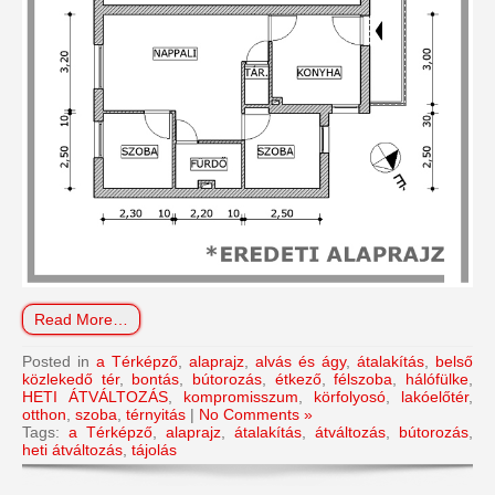
Read More…
Posted in
a Térképző
,
alaprajz
,
alvás és ágy
,
átalakítás
,
belső
közlekedő tér
,
bontás
,
bútorozás
,
étkező
,
félszoba
,
hálófülke
,
HETI ÁTVÁLTOZÁS
,
kompromisszum
,
körfolyosó
,
lakóelőtér
,
otthon
,
szoba
,
térnyitás
|
No Comments »
Tags:
a Térképző
,
alaprajz
,
átalakítás
,
átváltozás
,
bútorozás
,
heti átváltozás
,
tájolás