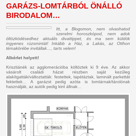
GARÁZS-LOMTÁRBÓL ÖNÁLLÓ
BIRODALOM…
Itt, a Blogomon, nem olvashatod
szerelmi horoszkópod, nem adok
öltözködésedhez aktuális divattippet, és ma sem küldök
ingyenes rúzsmintát! Inkább a Ház, a Lakás, az Otthon
témakörébe invitállak…, tarts velem
!
Albérlet helyett!
Krisztiánék az agglomerációba költöztek ki 9 éve. Az akkor
vásárolt családi házat részben saját kezűleg
alakítgatták/változtatták: festettek, tapétáztak, laminált parkettát
fektettek… A garázst pedig azóta is lomtárnak/tárolónak
használják, az autók pedig kint állnak…