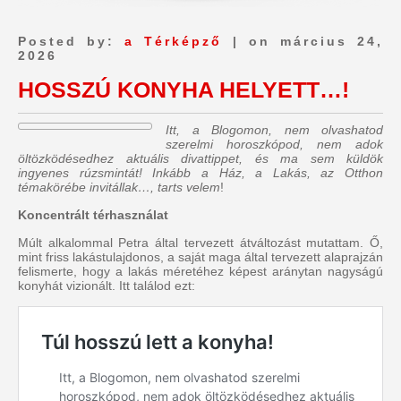
Posted by:
a Térképző
| on március 24,
2026
HOSSZÚ KONYHA HELYETT…!
Itt, a Blogomon, nem olvashatod
szerelmi horoszkópod, nem adok
öltözködésedhez aktuális divattippet, és ma sem küldök
ingyenes rúzsmintát! Inkább a Ház, a Lakás, az Otthon
témakörébe invitállak…, tarts velem
!
Koncentrált térhasználat
Múlt alkalommal Petra által tervezett átváltozást mutattam. Ő,
mint friss lakástulajdonos, a saját maga által tervezett alaprajzán
felismerte, hogy a lakás méretéhez képest aránytan nagyságú
konyhát vizionált. Itt találod ezt: