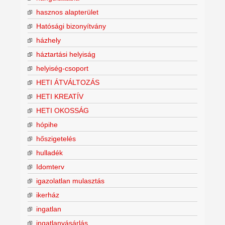
hasznos alapterület
Hatósági bizonyítvány
házhely
háztartási helyiság
helyiség-csoport
HETI ÁTVÁLTOZÁS
HETI KREATÍV
HETI OKOSSÁG
hópihe
hőszigetelés
hulladék
Idomterv
igazolatlan mulasztás
ikerház
ingatlan
ingatlanvásárlás