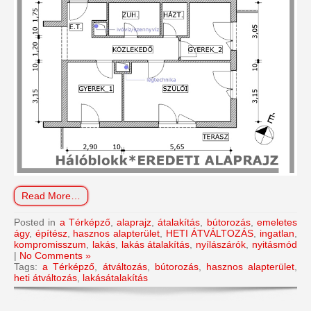
Read More…
Posted in
a Térképző
,
alaprajz
,
átalakítás
,
bútorozás
,
emeletes
ágy
,
építész
,
hasznos alapterület
,
HETI ÁTVÁLTOZÁS
,
ingatlan
,
kompromisszum
,
lakás
,
lakás átalakítás
,
nyílászárók
,
nyitásmód
|
No Comments »
Tags:
a Térképző
,
átváltozás
,
bútorozás
,
hasznos alapterület
,
heti átváltozás
,
lakásátalakítás