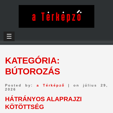
☰
KATEGÓRIA:
BÚTOROZÁS
Posted by:
a Térképző
| on július 29,
2026
HÁTRÁNYOS ALAPRAJZI
KÖTÖTTSÉG