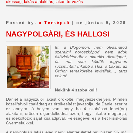
okosság
,
lakás átalakítás
,
lakás-tervezés
Posted by:
a Térképző
| on június 9, 2026
NAGYPOLGÁRI, ÉS HALLOS!
Itt, a Blogomon, nem olvashatod
szerelmi horoszkópod, nem adok
öltözködésedhez aktuális divattippet,
és ma sem küldök ingyenes
rúzsmintát! Inkább a Ház, a Lakás, az
Otthon témakörébe invitállak…, tarts
velem
!
Nekünk 4 szoba kell!
Dániel a nagyszülői lakást örökölte, megyeszékhelyen. Minden
közeli/távoli családtag az értékesítést javasolja, de Dániel szerint
ez annyira jó helyen van, hogy ha 4 szobássá lehet(ne)
alakítani, erősen elgondolkodna azon, hogy inkább megtartja,
és ideköltözik saját családjával, Feleségével és a két kisiskolás
Gyermekükkel.
A nagypolgári lakás elég nagy alapterülettel bír, hiszen 96 m².