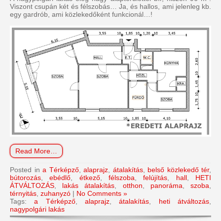
Viszont csupán két és félszobás… Ja, és hallos, ami jelenleg kb.
egy gardrób, ami közlekedőként funkcionál…!
Read More…
Posted in
a Térképző
,
alaprajz
,
átalakítás
,
belső közlekedő tér
,
bútorozás
,
ebédlő
,
étkező
,
félszoba
,
felújítás
,
hall
,
HETI
ÁTVÁLTOZÁS
,
lakás átalakítás
,
otthon
,
panoráma
,
szoba
,
térnyitás
,
zuhanyzó
|
No Comments »
Tags:
a Térképző
,
alaprajz
,
átalakítás
,
heti átváltozás
,
nagypolgári lakás