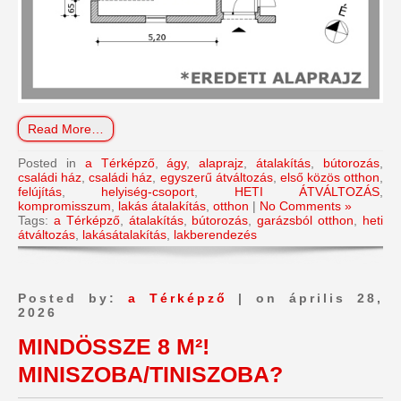
Read More…
Posted in
a Térképző
,
ágy
,
alaprajz
,
átalakítás
,
bútorozás
,
családi ház
,
családi ház
,
egyszerű átváltozás
,
első közös otthon
,
felújítás
,
helyiség-csoport
,
HETI ÁTVÁLTOZÁS
,
kompromisszum
,
lakás átalakítás
,
otthon
|
No Comments »
Tags:
a Térképző
,
átalakítás
,
bútorozás
,
garázsból otthon
,
heti
átváltozás
,
lakásátalakítás
,
lakberendezés
Posted by:
a Térképző
| on április 28,
2026
MINDÖSSZE 8 M²!
MINISZOBA/TINISZOBA?