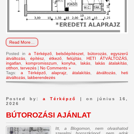
Read More…
Posted in
a Térképző
,
belsőépítészet
,
bútorozás
,
egyszerű
átváltozás
,
építész
,
étkező
,
felújítás
,
HETI ÁTVÁLTOZÁS
,
ingatlan
,
kompromisszum
,
konyha
,
lakás
,
lakás átalakítás
,
otthon
,
tervezés
|
No Comments »
Tags:
a Térképző
,
alaprajz
,
átalakítás
,
átváltozás
,
heti
átváltozás
,
lakberendezés
Posted by:
a Térképző
| on június 16,
2026
BÚTOROZÁSI AJÁNLAT
Itt, a Blogomon, nem olvashatod
szerelmi horoszkópod, nem adok