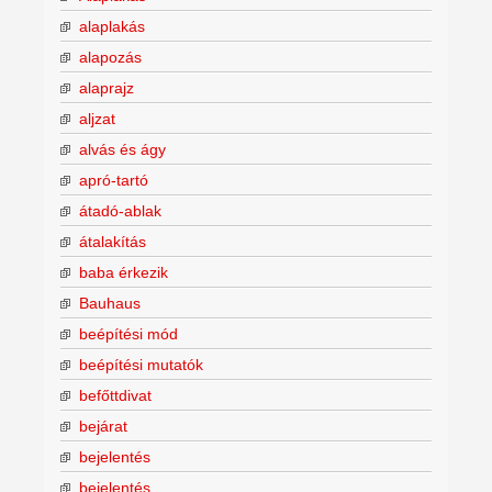
alaplakás
alapozás
alaprajz
aljzat
alvás és ágy
apró-tartó
átadó-ablak
átalakítás
baba érkezik
Bauhaus
beépítési mód
beépítési mutatók
befőttdivat
bejárat
bejelentés
bejelentés