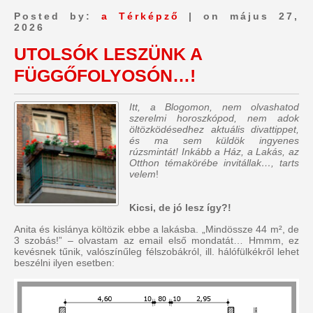
Posted by:
a Térképző
| on május 27,
2026
UTOLSÓK LESZÜNK A
FÜGGŐFOLYOSÓN…!
Itt, a Blogomon, nem olvashatod
szerelmi horoszkópod, nem adok
öltözködésedhez aktuális divattippet,
és ma sem küldök ingyenes
rúzsmintát! Inkább a Ház, a Lakás, az
Otthon témakörébe invitállak…, tarts
velem
!
Kicsi, de jó lesz így?!
Anita és kislánya költözik ebbe a lakásba. „Mindössze 44 m², de
3 szobás!” – olvastam az email első mondatát… Hmmm, ez
kevésnek tűnik, valószínűleg félszobákról, ill. hálófülkékről lehet
beszélni ilyen esetben: