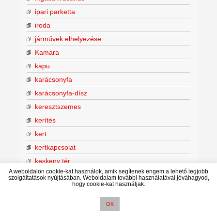
ipari parketta
iroda
járművek elhelyezése
Kamara
kapu
karácsonyfa
karácsonyfa-dísz
keresztszemes
kerítés
kert
kertkapcsolat
keskeny tér
A weboldalon cookie-kat használok, amik segítenek engem a lehető legjobb
kiállítás
szolgáltatások nyújtásában. Weboldalam további használatával jóváhagyod,
hogy cookie-kat használjak.
kitűzés
kivitelezési szakasz
OK
kivitelező