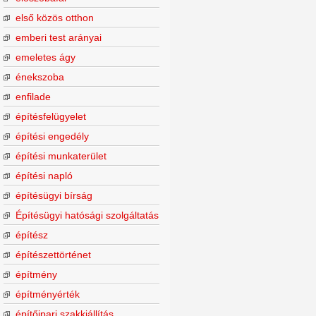
első közös otthon
emberi test arányai
emeletes ágy
énekszoba
enfilade
építésfelügyelet
építési engedély
építési munkaterület
építési napló
építésügyi bírság
Építésügyi hatósági szolgáltatás
építész
építészettörténet
építmény
építményérték
építőipari szakkiállítás