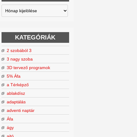
Archívum
KATEGÓRIÁK
2 szobából 3
3 nagy szoba
3D tervező programok
5% Áfa
a Térképző
ablakdísz
adaptálás
adventi naptár
Áfa
ágy
ajtó