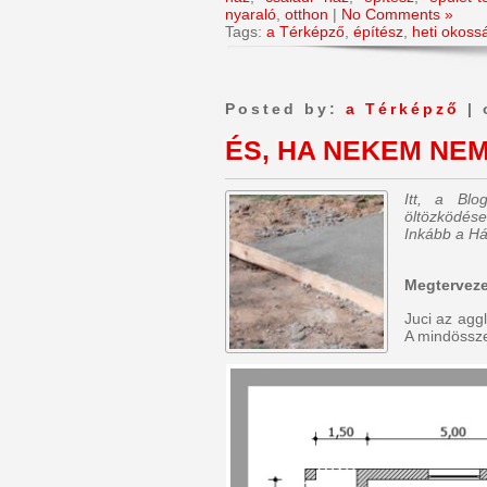
nyaraló
,
otthon
|
No Comments »
Tags:
a Térképző
,
építész
,
heti okoss
Posted by:
a Térképző
| 
ÉS, HA NEKEM NEM
Itt, a Bl
öltözködése
Inkább a Há
Megterveze
Juci az agg
A mindössze