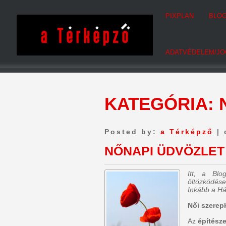
PIXPLAN
BLO
ADATVÉDELEM/JO
KATEGÓRIA:
Posted by:
a Térképző
| 
NŐNAPI ÜDVÖZLET
Itt, a Bl
öltözködése
Inkább a Há
Női szerep
Az
építésze