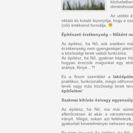
köztudatba
döntéshozat
Az utóbbi 
oktató és kutató bizonyítja, hogy a s
(női) értékrend formálja.
Építészeti érzékenység – Nőként m
Az építész, ha Nő, sok esetben más
érzékenység nem gyengeséget jelent,
a közösségi terek valódi funkcióira.
Az építész, ha Nő, gyakran képes hida
hogyan érezzük magunkat egy térbe
aránya, fénye…?!
Ez a finom szemlélet a
lakóépüle
praktikus, funkcionális, mégis otthon
terek vagy más közösségi terek ter
építőelem
!
Szakmai kihívás és/vagy egyensúl
Az építész, ha Nő, ma már szint
ellenőrzésen át akár a várostervez
irányít. Mégis, sokan azt feltételezi
gyakorlati követelményei nehezen egye
Ez nem így van! Az építész, ha Nő, 