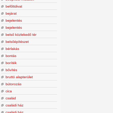
befőttdivat
bejárat
bejelentés
bejelentés
belső közlekedő tér
belsőépítészet
bérlakás
bontás
boríték
bővítés
bruttó alapterület
bútorozás
cica
család
családi ház
családi ház