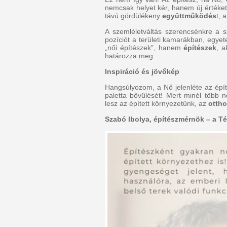
nemcsak helyet kér, hanem új értéket 
távú gördülékeny
együttműködés
t, 
A szemléletváltás szerencsénkre a s
pozíciót a területi kamarákban, egy
„női építészek”, hanem
építészek
, 
határozza meg.
Inspiráció és jövőkép
Hangsúlyozom, a Nő jelenléte az épít
paletta bővülését! Mert minél több 
lesz az épített környezetünk, az
otth
Szabó Ibolya, építészmérnök – a Té