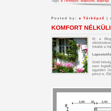
Tags:
a Térképző
,
alapozás
,
alaprajz
,
Posted by:
a Térképző
| 
KOMFORT NÉLKÜLI
Itt, a Bl
öltözködése
Inkább a Há
Lapostetős
Gréti hétvé
nem foglal
egyetlen U
pénzt is. E