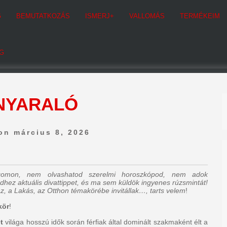
G
BEMUTATKOZÁS
ISMERJ+
VALLOMÁS
TERMÉKEIM
G
NYARALÓ
on március 8, 2026
ogomon, nem olvashatod szerelmi horoszkópod, nem adok
dhez aktuális divattippet, és ma sem küldök ingyenes rúzsmintát!
z, a Lakás, az Otthon témakörébe invitállak…, tarts velem
!
kör
!
t
világa hosszú idők során férfiak által dominált szakmaként élt a