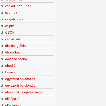
családi ház + hall
csarnok
csigalépcső
csipke
CSOK
csokis süti
dicsőségtábla
díszdoboz
dolgozó szoba
ebédlő
Egyéb
egyszerű átváltozás
egyszerű bejelentés
elektronikus építési napló
előlépcső
előszobafal