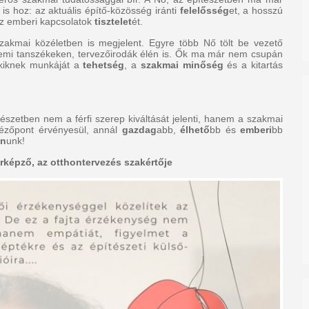
is hoz: az aktuális építő-közösség iránti
felelősség
et, a hosszú
az emberi kapcsolatok
tisztelet
ét.
zakmai közéletben is megjelent. Egyre több Nő tölt be vezető
etemi tanszékeken, tervezőirodák élén is. Ők ma már nem csupán
akiknek munkáját a
tehetség
, a
szakmai minőség
és a kitartás
észetben nem a férfi szerep kiváltását jelenti, hanem a szakmai
nézőpont érvényesül, annál
gazdag
abb,
élhető
bb és
emberi
bb
on
unk!
rképző, az otthontervezés szakértője