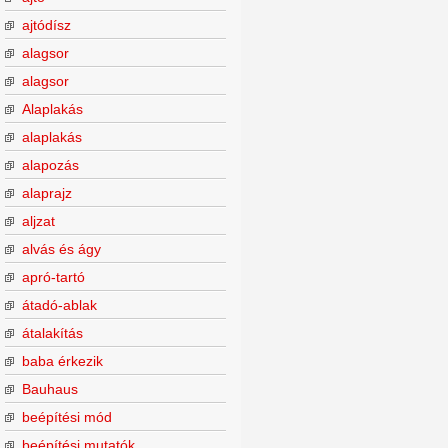
ajtódísz
alagsor
alagsor
Alaplakás
alaplakás
alapozás
alaprajz
aljzat
alvás és ágy
apró-tartó
átadó-ablak
átalakítás
baba érkezik
Bauhaus
beépítési mód
beépítési mutatók