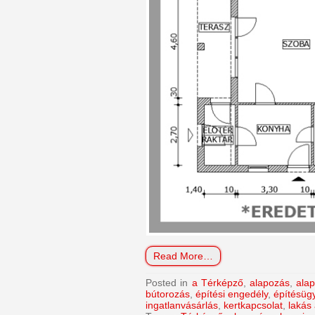
Read More…
Posted in
a Térképző
,
alapozás
,
alap
bútorozás
,
építési engedély
,
építésügy
ingatlanvásárlás
,
kertkapcsolat
,
lakás 