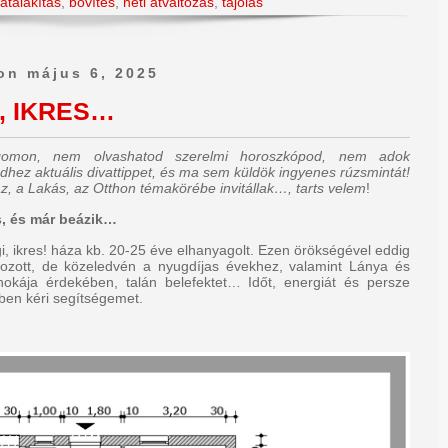
átalakítás
,
bővítés
,
heti átváltozás
,
tájolás
on május 6, 2025
, IKRES…
ogomon, nem olvashatod szerelmi horoszkópod, nem adok
dhez aktuális divattippet, és ma sem küldök ingyenes rúzsmintát!
z, a Lakás, az Otthon témakörébe invitállak…, tarts velem
!
, és már beázik…
gi, ikres! háza kb. 20-25 éve elhanyagolt. Ezen örökségével eddig
kozott, de közeledvén a nyugdíjas évekhez, valamint Lánya és
nokája érdekében, talán belefektet… Időt, energiát és persze
bben kéri segítségemet.