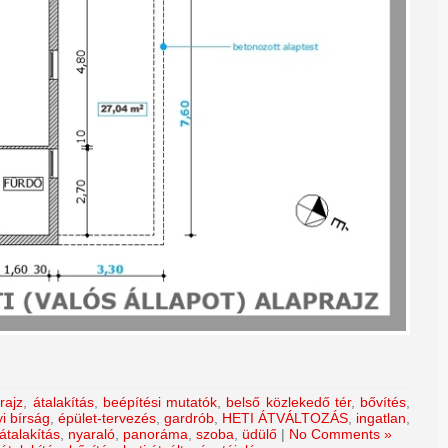
rajz
,
átalakítás
,
beépítési mutatók
,
belső közlekedő tér
,
bővítés
,
i bírság
,
épület-tervezés
,
gardrób
,
HETI ÁTVÁLTOZÁS
,
ingatlan
,
átalakítás
,
nyaraló
,
panoráma
,
szoba
,
üdülő
|
No Comments »