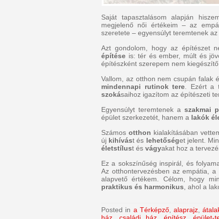
Saját tapasztalásom alapján hiszem
megjelenő női értékeim – az empá
szeretete – egyensúlyt teremtenek az i
Azt gondolom, hogy az építészet 
építése
is: tér és ember, múlt és j
építészként szerepem nem kiegészítő
Vallom, az otthon nem csupán falak 
mindennapi rutinok tere
. Ezért a
szoká
saihoz igazítom az építészeti te
Egyensúlyt teremtenek a
szakmai p
épület szerkezetét, hanem a
lakók é
Számos
otthon
kialakításában vette
új
kihívás
t és
lehetőség
et jelent. M
életstílus
t és
vágy
akat hoz a tervezé
Ez a sokszínűség inspirál, és folyama
Az otthontervezésben az empátia, a r
alapvető értékem. Célom, hogy mi
praktikus és harmonikus
, ahol a la
Posted in
a Térképző
,
alaprajz
,
átala
ház
,
családi ház
,
építész
,
épület-t