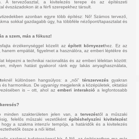
n. A tervezőasztal, a kivitelezés terepe és az építészeti
al évszázadokon át a férfi szerepekhez társult.
évtizedekben azonban egyre több építész: Nő! Számos tervező,
zakma sokkal gazdagabb úgy, ha többféle nézőpont/tapasztalat és
ás a szem, más a fókusz!
fajta érzékenységgel közelít az
épített környezet
hez. Ez az
 hanem empátiát, figyelmet a használóra, az emberi léptékre és
t képezni a technikai racionalitás és az emberi lélektan között:
n, milyen hatást gyakorol ránk egy lakás anyaghasználata,
t
eknél különösen hangsúlyos: a „női”
térszervezés
gyakran
os és harmonikus. De ugyanígy megjelenik a középületek, oktatási
vezésében is – ott, ahol az
emberi interakció
a legfontosabb
ykeresés?
e minden szakterületen jelen van, a
tervezés
től a műszaki
ésig, felelős műszaki vezetőként
építéshelyszíni kivitelezés
t
k, hogy a szakma intenzív tempója, a határidők és a kivitelezés
ztethetők össze a női léttel.
erős szakmai tudatossággal bír. A Nő, az építészetben ma már