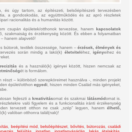
, és úgy tartom, az építészeti, belsőépítészeti tervezésben
tia, a gondoskodás, az együttműködés és az apró részletek
pari racionalitás és a humanitás között.
nem csupán épületek/otthonok tervezése, hanem
kapcsolatok
övő, szakmaiság és érzékenység között. És ebben a folyamatban
 – hanem alapvető!
és bútorok, textilek összessége, hanem –
érzések, élmények és
 tervezés során mindig a lakó(k)
életvitel
éhez,
igény
eihez és
reket.
recizitás
és a használó(k) igényei között, hiszen nemcsak az
letminőség
ét is formálom.
m részt – különböző szerepköreimet használva -, minden projekt
inden épület/otthon
egyedi
, hiszen minden Család más igényeket,
sbe.
tosan fejleszti a
kreativitás
omat és szakmai
látásmód
omat is.
észletekre való figyelem és a funkcionalitás iránti érzékenység
nden tervezett otthon ne csak „szép” legyen, hanem
élhető,
kó(k) valóban otthonra talál(nak)!
kítás
,
beépítési mód
,
belsőépítészet
,
bővítés
,
bútorozás
,
családi
ervezés
,
felújítás
,
ingatlan
,
ingatlanvásárlás
,
lakás átalakítás
,