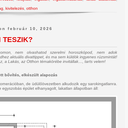
ág
,
kivitelezés
,
otthon
on február 10, 2026
 TESZIK?
ogomon, nem olvashatod szerelmi horoszkópod, nem adok
dhez aktuális divattippet, és ma sem küldök ingyenes rúzsmintát!
z, a Lakás, az Otthon témakörébe invitállak…, tarts velem
!
tt bővítés, elkészült alapozás
lomerációban, de üdülőövezetben alkudozik egy sarokingatlanra.
 egyszobás épület elhanyagolt, lakatlan állapotban áll: