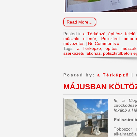
Read More…
Posted in
a Térképző
,
építész
,
felel
műszaki ellenőr
,
Polisztirol beton
művezetés
|
No Comments »
Tags:
a Térképző
,
építési műszak
szerkezetű lakóház
,
polisztirolbeton 
Posted by:
a Térképző
| 
MÁJUSBAN KÖLTÖ
Itt, a Bl
öltözködése
Inkább a Há
Polisztiro
Többször 
alkalmazója