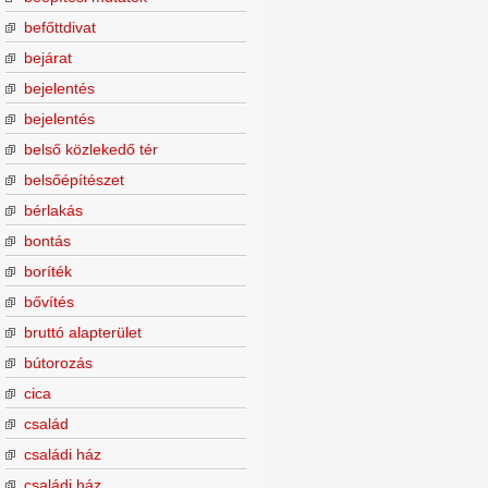
befőttdivat
bejárat
bejelentés
bejelentés
belső közlekedő tér
belsőépítészet
bérlakás
bontás
boríték
bővítés
bruttó alapterület
bútorozás
cica
család
családi ház
családi ház