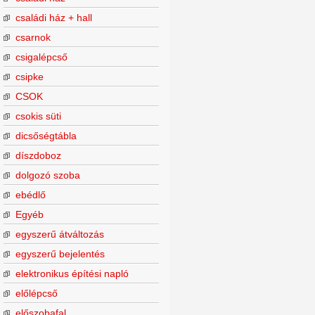
családi ház + hall
csarnok
csigalépcső
csipke
CSOK
csokis süti
dicsőségtábla
díszdoboz
dolgozó szoba
ebédlő
Egyéb
egyszerű átváltozás
egyszerű bejelentés
elektronikus építési napló
előlépcső
előszobafal