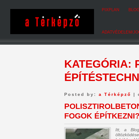
PIXPLAN
BLO
ADATVÉDELEM/JO
KATEGÓRIA:
ÉPÍTÉSTECH
Posted by:
a Térképző
| 
POLISZTIROLBETO
FOGOK ÉPÍTKEZNI
Itt, a Bl
öltözködése