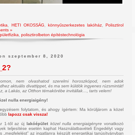
tika
,
HETI OKOSSÁG
,
könnyűszerkezetes lakóház
,
Polisztirol
ents »
pületfizika
,
polisztirolbeton építéstechnológia
on szeptember 8, 2020
_2?
ogomon, nem olvashatod szerelmi horoszkópod, nem adok
dhez aktuális divattippet, és ma sem küldök ingyenes rúzsmintát!
z, a Lakás, az Otthon témakörébe invitállak…, tarts velem!
özel nulla energiaigény!
jegyzésem folytatom, és ahogy ígértem: Ma körüljárom a közel
előbb
lapozz csak vissza!
r 1-től az új
lakóépület
közel nulla energiaigényre
vonatkozó
ek teljesítése esetén kaphat Használatbavételi Engedélyt vagy
s „megfelelést” az ingatlanra készült energetikai tanúsítványban