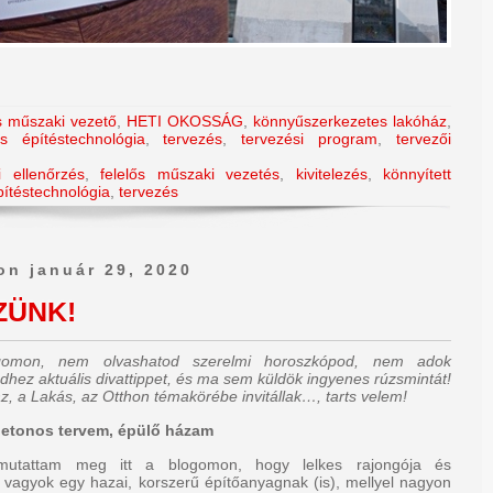
ős műszaki vezető
,
HETI OKOSSÁG
,
könnyűszerkezetes lakóház
,
os építéstechnológia
,
tervezés
,
tervezési program
,
tervezői
i ellenőrzés
,
felelős műszaki vezetés
,
kivitelezés
,
könnyített
építéstechnológia
,
tervezés
on január 29, 2020
ZÜNK!
ogomon, nem olvashatod szerelmi horoszkópod, nem adok
dhez aktuális divattippet, és ma sem küldök ingyenes rúzsmintát!
z, a Lakás, az Otthon témakörébe invitállak…, tarts velem!
lbetonos tervem, épülő házam
mutattam meg itt a blogomon, hogy lelkes rajongója és
 vagyok egy hazai, korszerű építőanyagnak (is), mellyel nagyon