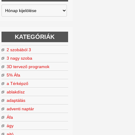
Archívum
KATEGÓRIÁK
2 szobából 3
3 nagy szoba
3D tervező programok
5% Áfa
a Térképző
ablakdísz
adaptálás
adventi naptár
Áfa
ágy
ajtó