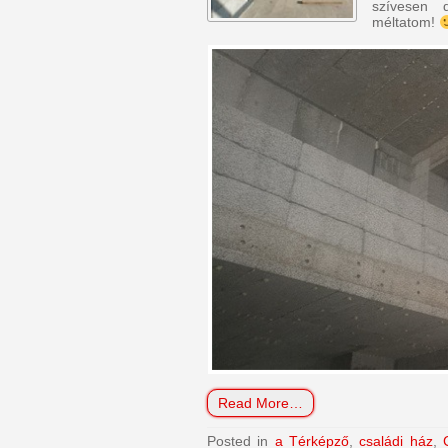
szívesen d
méltatom!
Read More…
Posted in
a Térképző
,
családi ház
,