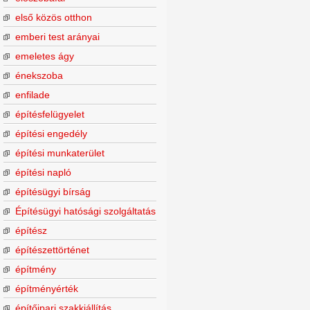
első közös otthon
emberi test arányai
emeletes ágy
énekszoba
enfilade
építésfelügyelet
építési engedély
építési munkaterület
építési napló
építésügyi bírság
Építésügyi hatósági szolgáltatás
építész
építészettörténet
építmény
építményérték
építőipari szakkiállítás