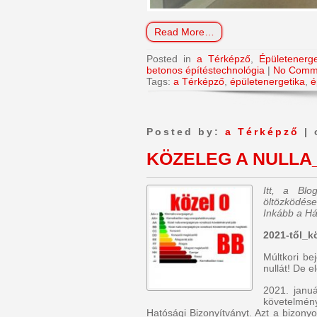
Read More…
Posted in
a Térképző
,
Épületenerge
betonos építéstechnológia
|
No Comm
Tags:
a Térképző
,
épületenergetika
,
é
Posted by:
a Térképző
| 
KÖZELEG A NULLA
Itt, a Bl
öltözködése
Inkább a Há
2021-től_k
Múltkori be
nullát! De 
2021. januá
követelmény
Hatósági Bizonyítványt. Azt a bizonyo