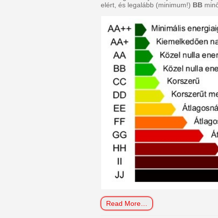
elért, és legalább (minimum!)
BB
minő
Read More…