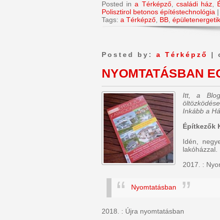
Posted in
a Térképző
,
családi ház
,
Polisztirol betonos építéstechnológia
Tags:
a Térképző
,
BB
,
épületenergeti
Posted by:
a Térképző
| 
NYOMTATÁSBAN EG
Itt, a Bl
öltözködése
Inkább a Há
Építkezők 
Idén, negy
lakóházzal. 
2017. : Ny
Nyomtatásban
2018. : Újra nyomtatásban