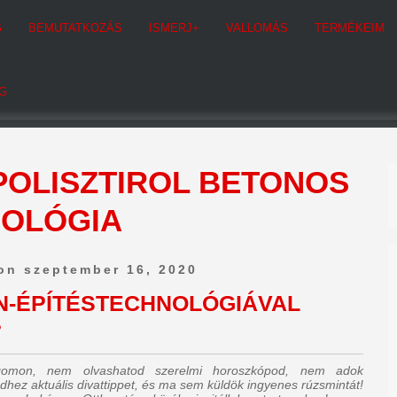
G
BEMUTATKOZÁS
ISMERJ+
VALLOMÁS
TERMÉKEIM
G
POLISZTIROL BETONOS
NOLÓGIA
on szeptember 16, 2020
N-ÉPÍTÉSTECHNOLÓGIÁVAL
?
ogomon, nem olvashatod szerelmi horoszkópod, nem adok
dhez aktuális divattippet, és ma sem küldök ingyenes rúzsmintát!