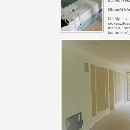
Inkább a Há
Olvasói ké
Mihály a 
előkészítés
mailen, hos
képbe kerül