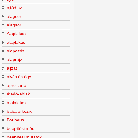
ajtódísz
alagsor
alagsor
Alaplakás
alaplakás
alapozás
alaprajz
aljzat
alvás és ágy
apró-tartó
átadó-ablak
átalakítás
baba érkezik
Bauhaus
beépítési mód
beépítési mutatók