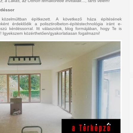
z, a Lakás, az Otthon témakörébe invitállak…, tarts velem!
rdéssor
közelmúltban építkezett. A következő háza építésének
eként érdeklődik a polisztirolbeton-építéstechnológia iránt e-
szú kérdéssorral. Itt válaszolok, blog formájában, hogy Te is
j! Igyekszem közérthetően/gyakorlatiasan fogalmazni!