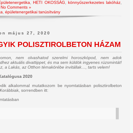
Épületenergetika
,
HETI OKOSSÁG
,
könnyűszerkezetes lakóház
,
|
No Comments »
ka
,
épületenergetikai tanúsítvány
on május 27, 2020
YIK POLISZTIROLBETON HÁZAM
ogomon,
nem olvashatod szerelmi horoszkópod, nem adok
dhez aktuális divattippet, és ma sem küldök ingyenes rúzsmintát
!
z, a Lakás, az Otthon témakörébe invitállak…, tarts velem!
Katalógusa 2020
edik alkalommal mutatkozom be nyomtatásban polisztirolbeton
Korábbiak, sorrendben itt:
omtatásban