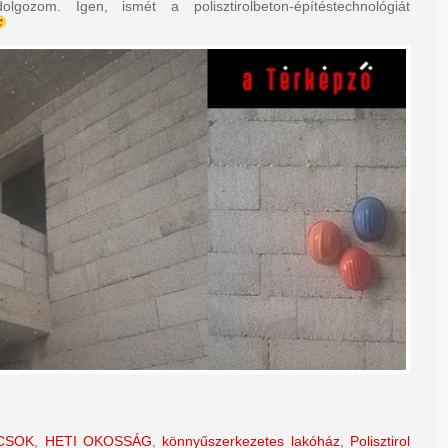
olgozom. Igen, ismét a polisztirolbeton-építéstechnológiát
CSOK
,
HETI OKOSSÁG
,
könnyűszerkezetes lakóház
,
Polisztirol