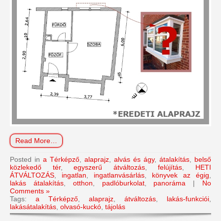
Read More…
Posted in
a Térképző
,
alaprajz
,
alvás és ágy
,
átalakítás
,
belső
közlekedő tér
,
egyszerű átváltozás
,
felújítás
,
HETI
ÁTVÁLTOZÁS
,
ingatlan
,
ingatlanvásárlás
,
könyvek az égig
,
lakás átalakítás
,
otthon
,
padlóburkolat
,
panoráma
|
No
Comments »
Tags:
a Térképző
,
alaprajz
,
átváltozás
,
lakás-funkciói
,
lakásátalakítás
,
olvasó-kuckó
,
tájolás