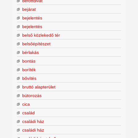
befőttdivat
bejárat
bejelentés
bejelentés
belső közlekedő tér
belsőépítészet
bérlakás
bontás
boríték
bővítés
bruttó alapterület
bútorozás
cica
család
családi ház
családi ház