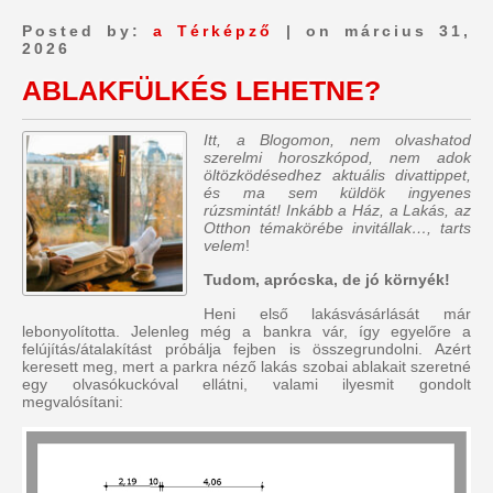
Posted by:
a Térképző
| on március 31,
2026
ABLAKFÜLKÉS LEHETNE?
Itt, a Blogomon, nem olvashatod
szerelmi horoszkópod, nem adok
öltözködésedhez aktuális divattippet,
és ma sem küldök ingyenes
rúzsmintát! Inkább a Ház, a Lakás, az
Otthon témakörébe invitállak…, tarts
velem
!
Tudom, aprócska, de jó környék!
Heni első lakásvásárlását már
lebonyolította. Jelenleg még a bankra vár, így egyelőre a
felújítás/átalakítást próbálja fejben is összegrundolni. Azért
keresett meg, mert a parkra néző lakás szobai ablakait szeretné
egy olvasókuckóval ellátni, valami ilyesmit gondolt
megvalósítani: