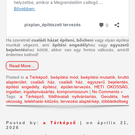
Ha szeretnél
családi házat építeni, bővíteni
vagy olyan építési
munkát végezni, ami
építési engedély
hez vagy
egyszerű
bejelentés
hez kötött, akkor van egy fontos változás, amiről
érdemes tudnod!
Read More…
Posted in
a Térképző
,
beépítési mód
,
beépítési mutatók
,
bruttó
alapterület
,
családi ház
,
családi ház
,
egyszerű bejelentés
,
építési engedély
,
építész
,
épület-tervezés
,
HETI OKOSSÁG
,
ingatlan
,
ingatlanvásárlás
,
kompromisszum
|
No Comments »
Tags:
a Térképző
,
földhivatali nyilvántartás
,
Geodéta
,
heti
okosság
,
telekhatár-kitűzés
,
tervezési alaptérkép
,
többletköltség
Posted by:
a Térképző
| on április 21,
2026