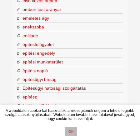
első közös otthon
emberi test arányai
emeletes ágy
énekszoba
enfilade
építésfelügyelet
építési engedély
építési munkaterület
építési napló
építésügyi bírság
Építésügyi hatósági szolgáltatás
építész
építészettörténet
A weboldalon cookie-kat használok, amik segítenek engem a lehető legjobb
építmény
szolgáltatások nyújtásában. Weboldalam további használatával jóváhagyod,
hogy cookie-kat használjak.
építményérték
építőipari szakkiállítás
OK