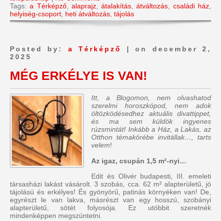
Tags:
a Térképző
,
alaprajz
,
átalakítás
,
átváltozás
,
családi ház
,
helyiség-csoport
,
heti átváltozás
,
tájolás
Posted by:
a Térképző
| on december 2,
2025
MÉG ERKÉLYE IS VAN!
Itt, a Blogomon, nem olvashatod
szerelmi horoszkópod, nem adok
öltözködésedhez aktuális divattippet,
és ma sem küldök ingyenes
rúzsmintát! Inkább a Ház, a Lakás, az
Otthon témakörébe invitállak…, tarts
velem
!
Az igaz, csupán 1,5 m²-nyi…
Edit és Olivér budapesti, III. emeleti
társasházi lakást vásárolt. 3 szobás, cca. 62 m² alapterületű, jó
tájolású és erkélyes! És gyönyörű, patinás környéken van! De,
egyrészt le van lakva, másrészt van egy hosszú, szobányi
alapterületű, sötét folyosója. Ez utóbbit szeretnék
mindenképpen megszüntetni.