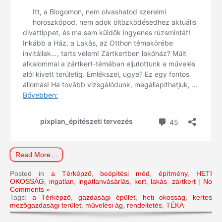
Read More…
Posted in
a Térképző
,
beépítési mód
,
építmény
,
HETI
OKOSSÁG
,
ingatlan
,
ingatlanvásárlás
,
kert
,
lakás
,
zártkert
|
No
Comments »
Tags:
a Térképző
,
gazdasági épület
,
heti okosság
,
kertes
mezőgazdasági terület
,
művelési ág
,
rendeltetés
,
TÉKA