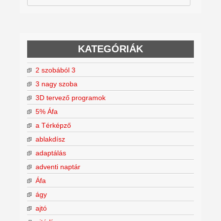
KATEGÓRIÁK
2 szobából 3
3 nagy szoba
3D tervező programok
5% Áfa
a Térképző
ablakdísz
adaptálás
adventi naptár
Áfa
ágy
ajtó