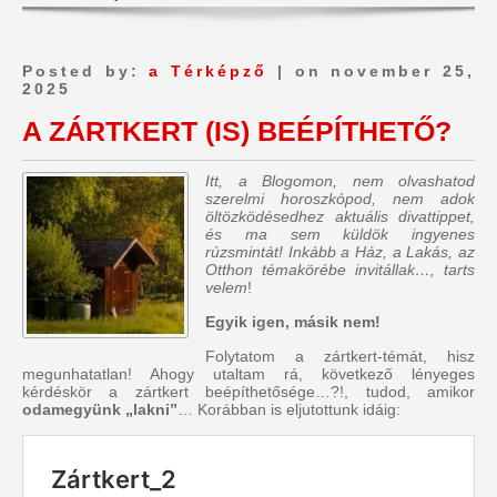
Posted by:
a Térképző
| on november 25,
2025
A ZÁRTKERT (IS) BEÉPÍTHETŐ?
Itt, a Blogomon, nem olvashatod
szerelmi horoszkópod, nem adok
öltözködésedhez aktuális divattippet,
és ma sem küldök ingyenes
rúzsmintát! Inkább a Ház, a Lakás, az
Otthon témakörébe invitállak…, tarts
velem
!
Egyik igen, másik nem!
Folytatom a zártkert-témát, hisz
megunhatatlan! Ahogy utaltam rá, következő lényeges
kérdéskör a zártkert beépíthetősége…?!, tudod, amikor
odamegyünk „lakni”
… Korábban is eljutottunk idáig: