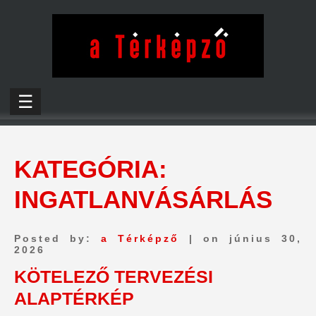
☰
KATEGÓRIA:
INGATLANVÁSÁRLÁS
Posted by:
a Térképző
| on június 30,
2026
KÖTELEZŐ TERVEZÉSI
ALAPTÉRKÉP