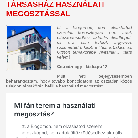
TÁRSASHÁZ HASZNÁLATI
MEGOSZTÁSSAL
Itt, a Blogomon, nem olvashatod
szerelmi horoszkópod, nem adok
öltözködésedhez aktuális divattippet,
és ma sem küldök ingyenes
rúzsmintát! Inkább a Ház, a Lakás, az
Otthon témakörébe invitállak…, tarts
velem
!
Csupán egy „kiskapu”?
Múlt heti bejegyzésemben
beharangoztam, hogy tovább boncolgatom az osztatlan közös
tulajdon témakörén belül a használati megosztást.