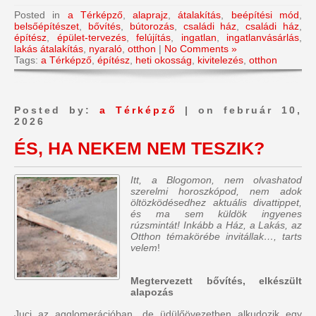
Posted in
a Térképző
,
alaprajz
,
átalakítás
,
beépítési mód
,
belsőépítészet
,
bővítés
,
bútorozás
,
családi ház
,
családi ház
,
építész
,
épület-tervezés
,
felújítás
,
ingatlan
,
ingatlanvásárlás
,
lakás átalakítás
,
nyaraló
,
otthon
|
No Comments »
Tags:
a Térképző
,
építész
,
heti okosság
,
kivitelezés
,
otthon
Posted by:
a Térképző
| on február 10,
2026
ÉS, HA NEKEM NEM TESZIK?
Itt, a Blogomon, nem olvashatod
szerelmi horoszkópod, nem adok
öltözködésedhez aktuális divattippet,
és ma sem küldök ingyenes
rúzsmintát! Inkább a Ház, a Lakás, az
Otthon témakörébe invitállak…, tarts
velem
!
Megtervezett bővítés, elkészült
alapozás
Juci az agglomerációban, de üdülőövezetben alkudozik egy