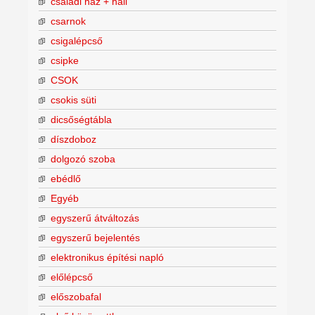
családi ház + hall
csarnok
csigalépcső
csipke
CSOK
csokis süti
dicsőségtábla
díszdoboz
dolgozó szoba
ebédlő
Egyéb
egyszerű átváltozás
egyszerű bejelentés
elektronikus építési napló
előlépcső
előszobafal