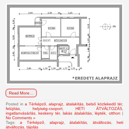
Read More…
Posted in
a Térképző
,
alaprajz
,
átalakítás
,
belső közlekedő tér
,
felújítás
,
helyiség-csoport
,
HETI ÁTVÁLTOZÁS
,
ingatlanvásárlás
,
keskeny tér
,
lakás átalakítás
,
lépték
,
otthon
|
No Comments »
Tags:
a Térképző
,
alaprajz
,
átalakítás
,
átváltozás
,
heti
átváltozás
,
tájolás