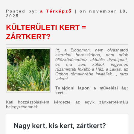
Posted by:
a Térképző
| on november 18,
2025
KÜLTERÜLETI KERT =
ZÁRTKERT?
Itt, a Blogomon, nem olvashatod
szerelmi horoszkópod, nem adok
öltözködésedhez aktuális divattippet,
és ma sem küldök ingyenes
rúzsmintát! Inkább a Ház, a Lakás, az
Otthon témakörébe invitállak…, tarts
velem
!
Tulajdoni lapon a művelési ág:
kert…
Kati hozzászólásként kérdezte az egyik zártkert-témájú
bejegyzésemnél: