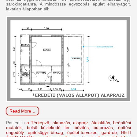
sarokingatlanra. A mindössze egyszobás épület elhanyagolt,
lakatlan állapotban áll:
Read More…
Posted in
a Térképző
,
alapozás
,
alaprajz
,
átalakítás
,
beépítési
mutatók
,
belső közlekedő tér
,
bővítés
,
bútorozás
,
építési
engedély
,
építésügyi bírság
,
épület-tervezés
,
gardrób
,
HETI