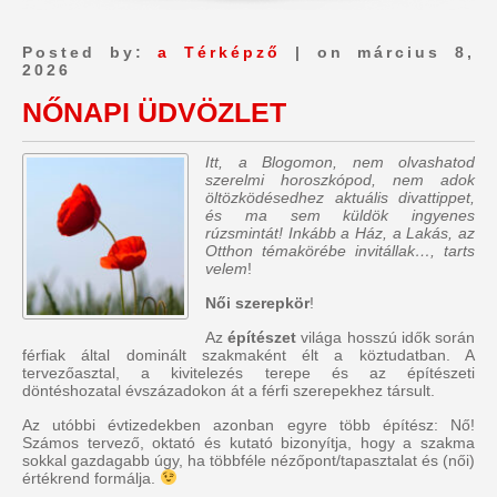
Posted by:
a Térképző
| on március 8,
2026
NŐNAPI ÜDVÖZLET
Itt, a Blogomon, nem olvashatod
szerelmi horoszkópod, nem adok
öltözködésedhez aktuális divattippet,
és ma sem küldök ingyenes
rúzsmintát! Inkább a Ház, a Lakás, az
Otthon témakörébe invitállak…, tarts
velem
!
Női szerepkör
!
Az
építészet
világa hosszú idők során
férfiak által dominált szakmaként élt a köztudatban. A
tervezőasztal, a kivitelezés terepe és az építészeti
döntéshozatal évszázadokon át a férfi szerepekhez társult.
Az utóbbi évtizedekben azonban egyre több építész: Nő!
Számos tervező, oktató és kutató bizonyítja, hogy a szakma
sokkal gazdagabb úgy, ha többféle nézőpont/tapasztalat és (női)
értékrend formálja.