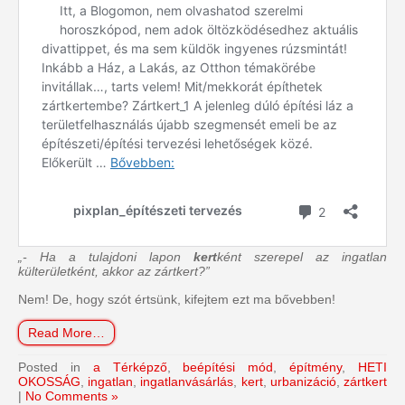
„- Ha a tulajdoni lapon
kert
ként szerepel az ingatlan
külterületként, akkor az zártkert?”
Nem! De, hogy szót értsünk, kifejtem ezt ma bővebben!
Read More…
Posted in
a Térképző
,
beépítési mód
,
építmény
,
HETI
OKOSSÁG
,
ingatlan
,
ingatlanvásárlás
,
kert
,
urbanizáció
,
zártkert
|
No Comments »