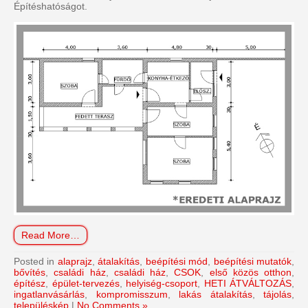
Építéshatóságot.
Read More…
Posted in
alaprajz
,
átalakítás
,
beépítési mód
,
beépítési mutatók
,
bővítés
,
családi ház
,
családi ház
,
CSOK
,
első közös otthon
,
építész
,
épület-tervezés
,
helyiség-csoport
,
HETI ÁTVÁLTOZÁS
,
ingatlanvásárlás
,
kompromisszum
,
lakás átalakítás
,
tájolás
,
településkép
|
No Comments »