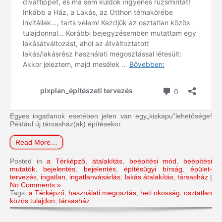
Egyes ingatlanok esetében jelen van egy„kiskapu”lehetősége!
Például új társasház(ak) építésekor.
Read More…
Posted in
a Térképző
,
átalakítás
,
beépítési mód
,
beépítési
mutatók
,
bejelentés
,
bejelentés
,
építésügyi bírság
,
épület-
tervezés
,
ingatlan
,
ingatlanvásárlás
,
lakás átalakítás
,
társasház
|
No Comments »
Tags:
a Térképző
,
használati megosztás
,
heti okosság
,
osztatlan
közös tulajdon
,
társasház