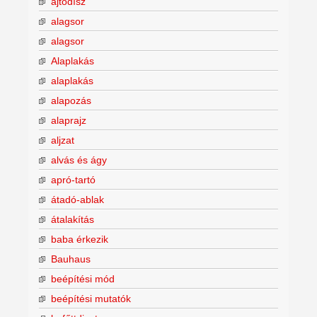
ajtódísz
alagsor
alagsor
Alaplakás
alaplakás
alapozás
alaprajz
aljzat
alvás és ágy
apró-tartó
átadó-ablak
átalakítás
baba érkezik
Bauhaus
beépítési mód
beépítési mutatók