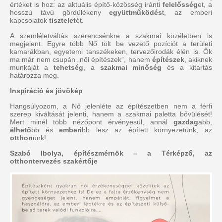
értéket is hoz: az aktuális építő-közösség iránti
felelősség
et, a
hosszú távú gördülékeny
együttműködés
t, az emberi
kapcsolatok
tisztelet
ét.
A szemléletváltás szerencsénkre a szakmai közéletben is
megjelent. Egyre több Nő tölt be vezető pozíciót a területi
kamarákban, egyetemi tanszékeken, tervezőirodák élén is. Ők
ma már nem csupán „női építészek”, hanem
építészek
, akiknek
munkáját a
tehetség
, a
szakmai minőség
és a kitartás
határozza meg.
Inspiráció és jövőkép
Hangsúlyozom, a Nő jelenléte az építészetben nem a férfi
szerep kiváltását jelenti, hanem a szakmai paletta bővülését!
Mert minél több nézőpont érvényesül, annál
gazdag
abb,
élhető
bb és
emberi
bb lesz az épített környezetünk, az
otthon
unk!
Szabó Ibolya, építészmérnök – a Térképző, az
otthontervezés szakértője