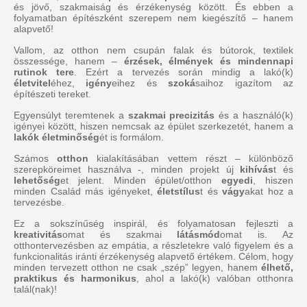
és jövő, szakmaiság és érzékenység között. És ebben a
folyamatban építészként szerepem nem kiegészítő – hanem
alapvető!
Vallom, az otthon nem csupán falak és bútorok, textilek
összessége, hanem –
érzések, élmények és mindennapi
rutinok tere
. Ezért a tervezés során mindig a lakó(k)
életvitel
éhez,
igény
eihez és
szoká
saihoz igazítom az
építészeti tereket.
Egyensúlyt teremtenek a
szakmai precizitás
és a használó(k)
igényei között, hiszen nemcsak az épület szerkezetét, hanem a
lakók életminőség
ét is formálom.
Számos
otthon
kialakításában vettem részt – különböző
szerepköreimet használva -, minden projekt új
kihívás
t és
lehetőség
et jelent. Minden épület/otthon
egyedi
, hiszen
minden Család más igényeket,
életstílus
t és
vágy
akat hoz a
tervezésbe.
Ez a sokszínűség inspirál, és folyamatosan fejleszti a
kreativitás
omat és szakmai
látásmód
omat is. Az
otthontervezésben az empátia, a részletekre való figyelem és a
funkcionalitás iránti érzékenység alapvető értékem. Célom, hogy
minden tervezett otthon ne csak „szép” legyen, hanem
élhető,
praktikus és harmonikus
, ahol a lakó(k) valóban otthonra
talál(nak)!