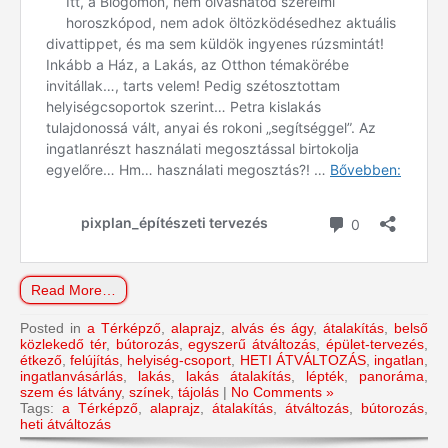
Read More…
Posted in
a Térképző
,
alaprajz
,
alvás és ágy
,
átalakítás
,
belső
közlekedő tér
,
bútorozás
,
egyszerű átváltozás
,
épület-tervezés
,
étkező
,
felújítás
,
helyiség-csoport
,
HETI ÁTVÁLTOZÁS
,
ingatlan
,
ingatlanvásárlás
,
lakás
,
lakás átalakítás
,
lépték
,
panoráma
,
szem és látvány
,
színek
,
tájolás
|
No Comments »
Tags:
a Térképző
,
alaprajz
,
átalakítás
,
átváltozás
,
bútorozás
,
heti átváltozás