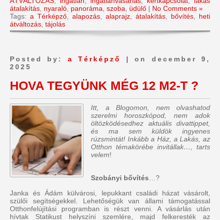
ÁTVÁLTOZÁS
,
ingatlan
,
ingatlanvásárlás
,
kertkapcsolat
,
lakás
átalakítás
,
nyaraló
,
panoráma
,
szoba
,
üdülő
|
No Comments »
Tags:
a Térképző
,
alapozás
,
alaprajz
,
átalakítás
,
bővítés
,
heti
átváltozás
,
tájolás
Posted by:
a Térképző
| on december 9,
2025
HOVA TEGYÜNK MÉG 12 M2-T ?
Itt, a Blogomon, nem olvashatod
szerelmi horoszkópod, nem adok
öltözködésedhez aktuális divattippet,
és ma sem küldök ingyenes
rúzsmintát! Inkább a Ház, a Lakás, az
Otthon témakörébe invitállak…, tarts
velem
!
Szobányi bővítés
…?
Janka és Ádám külvárosi, lepukkant családi házat vásárolt,
szülői segítségekkel. Lehetőségük van állami támogatással
Otthonfelújítási programban is részt venni. A vásárlás után
hívtak Statikust helyszíni szemlére, majd felkeresték az