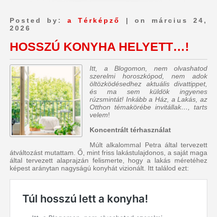
Posted by:
a Térképző
| on március 24,
2026
HOSSZÚ KONYHA HELYETT…!
Itt, a Blogomon, nem olvashatod
szerelmi horoszkópod, nem adok
öltözködésedhez aktuális divattippet,
és ma sem küldök ingyenes
rúzsmintát! Inkább a Ház, a Lakás, az
Otthon témakörébe invitállak…, tarts
velem
!
Koncentrált térhasználat
Múlt alkalommal Petra által tervezett
átváltozást mutattam. Ő, mint friss lakástulajdonos, a saját maga
által tervezett alaprajzán felismerte, hogy a lakás méretéhez
képest aránytan nagyságú konyhát vizionált. Itt találod ezt: