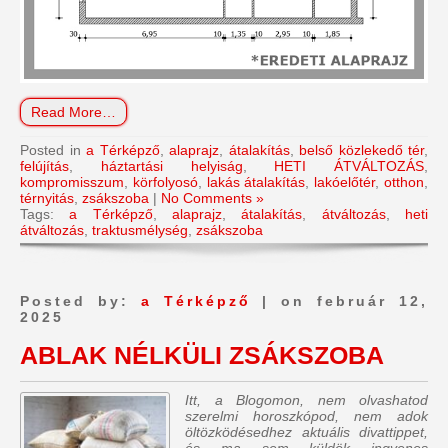
Read More…
Posted in
a Térképző
,
alaprajz
,
átalakítás
,
belső közlekedő tér
,
felújítás
,
háztartási helyiság
,
HETI ÁTVÁLTOZÁS
,
kompromisszum
,
körfolyosó
,
lakás átalakítás
,
lakóelőtér
,
otthon
,
térnyitás
,
zsákszoba
|
No Comments »
Tags:
a Térképző
,
alaprajz
,
átalakítás
,
átváltozás
,
heti
átváltozás
,
traktusmélység
,
zsákszoba
Posted by:
a Térképző
| on február 12,
2025
ABLAK NÉLKÜLI ZSÁKSZOBA
Itt, a Blogomon, nem olvashatod
szerelmi horoszkópod, nem adok
öltözködésedhez aktuális divattippet,
és ma sem küldök ingyenes