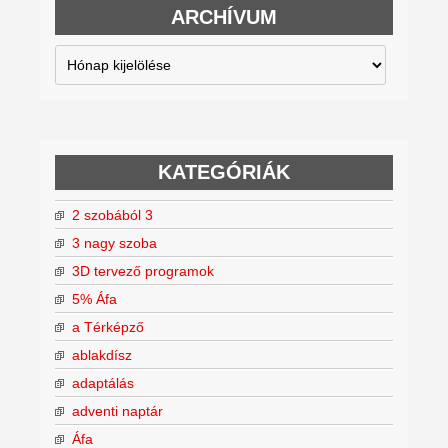
ARCHÍVUM
Archívum
KATEGÓRIÁK
2 szobából 3
3 nagy szoba
3D tervező programok
5% Áfa
a Térképző
ablakdísz
adaptálás
adventi naptár
Áfa