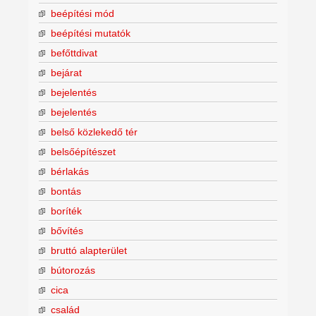
beépítési mód
beépítési mutatók
befőttdivat
bejárat
bejelentés
bejelentés
belső közlekedő tér
belsőépítészet
bérlakás
bontás
boríték
bővítés
bruttó alapterület
bútorozás
cica
család