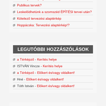
Publikus tervek?
Leskelődhetünk a szomszéd ÉPÍTÉSI tervei után?
Kötelező tervezési alaptérkép
Hoppácska: Tervezési alaptérkép!?
LEGUTÓBBI HOZZÁSZÓLÁSOK
a Térképző
-
Kerítés helye
ISTVÁN Vincze
-
Kerítés helye
a Térképző
-
Előkert és/vagy oldalkert!
Hné
-
Előkert és/vagy oldalkert!
Tóth István
-
Előkert és/vagy oldalkert!