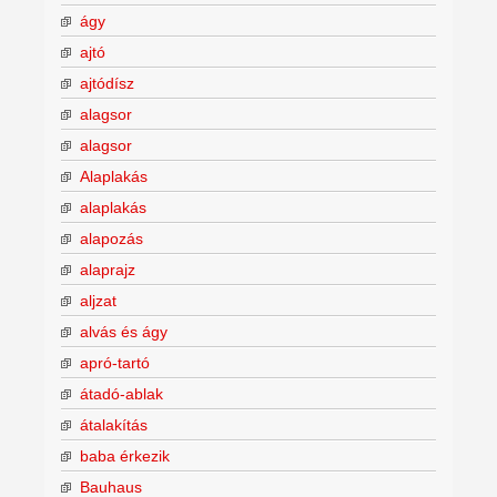
ágy
ajtó
ajtódísz
alagsor
alagsor
Alaplakás
alaplakás
alapozás
alaprajz
aljzat
alvás és ágy
apró-tartó
átadó-ablak
átalakítás
baba érkezik
Bauhaus