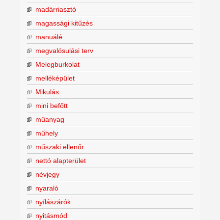
madárriasztó
magassági kitűzés
manuálé
megvalósulási terv
Melegburkolat
melléképület
Mikulás
mini befőtt
műanyag
műhely
műszaki ellenőr
nettó alapterület
névjegy
nyaraló
nyílászárók
nyitásmód