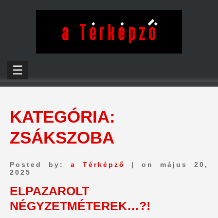
☰
KATEGÓRIA:
ZSÁKSZOBA
Posted by:
a Térképző
| on május 20,
2025
ELPAZAROLT
NÉGYZETMÉTEREK…?!