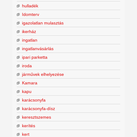
hulladék
Idomterv
igazolatlan mulasztás
ikerház
ingatlan
ingatlanvásárlás
ipari parketta
iroda
járművek elhelyezése
Kamara
kapu
karácsonyfa
karácsonyfa-dísz
keresztszemes
kerítés
kert