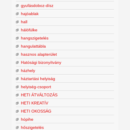
gyufásdoboz-dísz
hajóablak
hall
hálófülke
hangszigetelés
hangulattábla
hasznos alapterület
Hatósági bizonyítvány
házhely
háztartási helyiság
helyiség-csoport
HETI ÁTVÁLTOZÁS
HETI KREATÍV
HETI OKOSSÁG
hópihe
hőszigetelés