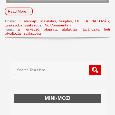
Read More…
Posted in
alaprajz
,
átalakítás
,
felújítás
,
HETI ÁTVÁLTOZÁS
,
zsákszoba
,
zsákszoba
|
No Comments »
Tags:
a Térképző
,
alaprajz
,
átalakítás
,
átváltozás
,
heti
átváltozás
,
zsákszoba
MINI-MOZI