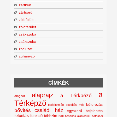
zártkert
zártsorú
zöldfelület
zöldterület
zsákszoba
zsákszoba
zsaluzat
zuhanyzó
CÍMKÉK
a
alaprajz
a Térkpéző
alagsor
Térképző
bútorozás
beépítettség
beépítési mód
családi ház
bővítés
egyszerű bejelentés
felújítás
funkció
földszint
hall
hasznos alapterület
hatósági