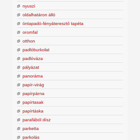
nyuszi
oldalhatáron álló
öntapadó-fényáteresztő tapéta
oromfal
otthon
padlóburkolat
padlóváza
pályázat
panoráma
papír-virág
papírpárna
papírtasak
papírtáska
parafából dísz
parketta
parkolás