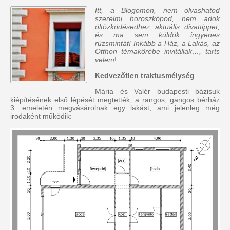
Itt, a Blogomon, nem olvashatod
szerelmi horoszkópod, nem adok
öltözködésedhez aktuális divattippet,
és ma sem küldök ingyenes
rúzsmintát! Inkább a Ház, a Lakás, az
Otthon témakörébe invitállak…, tarts
velem
!
Kedvezőtlen traktusmélység
Mária és Valér budapesti bázisuk
kiépítésének első lépését megtették, a rangos, gangos bérház
3. emeletén megvásárolnak egy lakást, ami jelenleg még
irodaként működik: