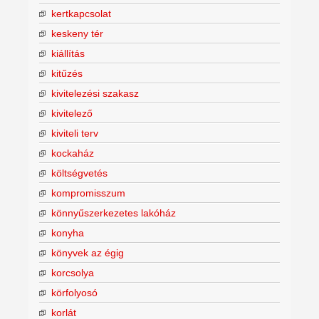
kertkapcsolat
keskeny tér
kiállítás
kitűzés
kivitelezési szakasz
kivitelező
kiviteli terv
kockaház
költségvetés
kompromisszum
könnyűszerkezetes lakóház
konyha
könyvek az égig
korcsolya
körfolyosó
korlát