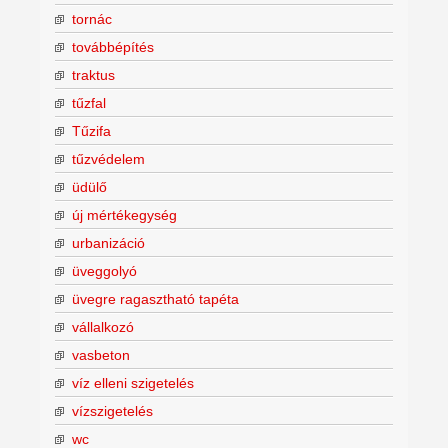
tornác
továbbépítés
traktus
tűzfal
Tűzifa
tűzvédelem
üdülő
új mértékegység
urbanizáció
üveggolyó
üvegre ragasztható tapéta
vállalkozó
vasbeton
víz elleni szigetelés
vízszigetelés
wc