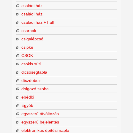
családi ház
családi ház
családi ház + hall
csarnok
csigalépcső
csipke
CSOK
csokis süti
dicsőségtábla
díszdoboz
dolgozó szoba
ebédlő
Egyéb
egyszerű átváltozás
egyszerű bejelentés
elektronikus építési napló