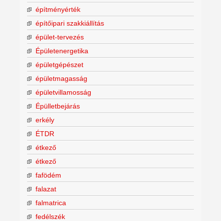
építményérték
építőipari szakkiállítás
épület-tervezés
Épületenergetika
épületgépészet
épületmagasság
épületvillamosság
Épülletbejárás
erkély
ÉTDR
étkező
étkező
fafödém
falazat
falmatrica
fedélszék