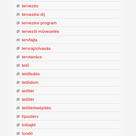
tervezés
tervezési díj
tervezési program
tervezői művezetés
tervfajta
tervrajzolvasás
tervtanács
tető
tetőfedés
tetőidom
tetőtér
tetőtér
tetőtérbeépítés
típusterv
tolóajtó
tondó