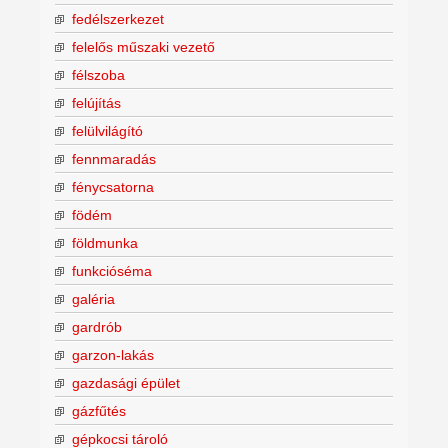
fedélszerkezet
felelős műszaki vezető
félszoba
felújítás
felülvilágító
fennmaradás
fénycsatorna
födém
földmunka
funkcióséma
galéria
gardrób
garzon-lakás
gazdasági épület
gázfűtés
gépkocsi tároló