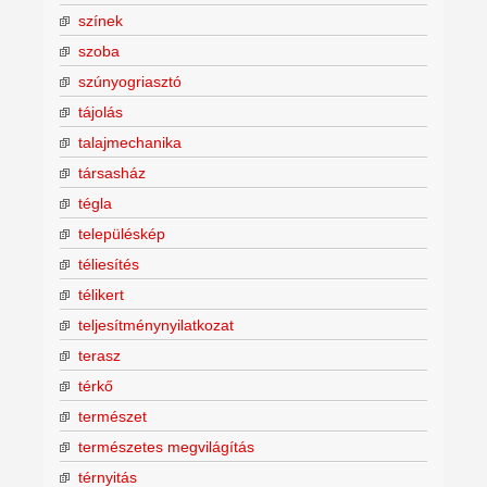
színek
szoba
szúnyogriasztó
tájolás
talajmechanika
társasház
tégla
településkép
téliesítés
télikert
teljesítménynyilatkozat
terasz
térkő
természet
természetes megvilágítás
térnyitás