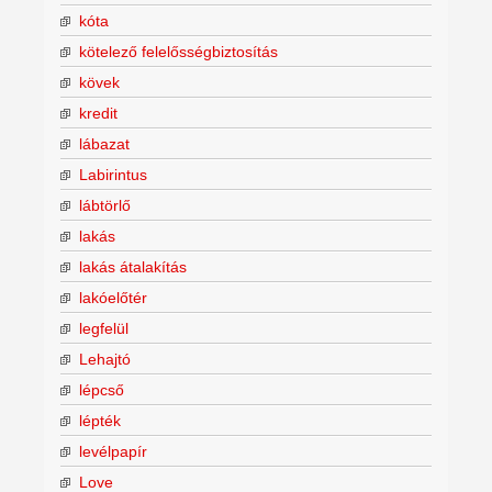
kóta
kötelező felelősségbiztosítás
kövek
kredit
lábazat
Labirintus
lábtörlő
lakás
lakás átalakítás
lakóelőtér
legfelül
Lehajtó
lépcső
lépték
levélpapír
Love