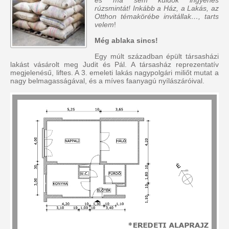
rúzsmintát! Inkább a Ház, a Lakás, az
Otthon témakörébe invitállak…, tarts
velem
!
Még ablaka sincs!
Egy múlt században épült társasházi
lakást vásárolt meg Judit és Pál. A társasház reprezentatív
megjelenésű, liftes. A 3. emeleti lakás nagypolgári miliőt mutat a
nagy belmagasságával, és a míves faanyagú nyílászáróival.