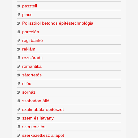
pasztell
pince
Polisztirol betonos építéstechnológia
porcelán
régi bankó
reklám
rezsióradíj
romantika
sátortetős
síléc
sorház
szabadon álló
szalmabála-építészet
szem és látvány
szerkesztés
szerkezetkész állapot