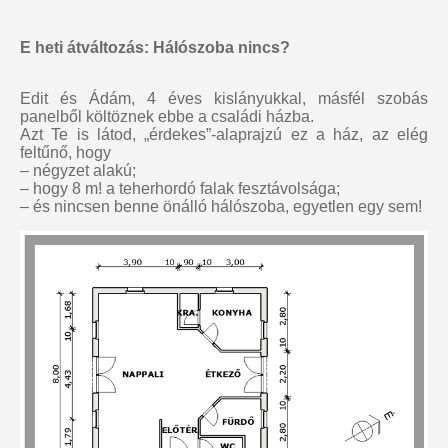
E heti átváltozás: Hálószoba nincs?
Edit és Ádám, 4 éves kislányukkal, másfél szobás
panelből költöznek ebbe a családi házba.
Azt Te is látod, „érdekes”-alaprajzú ez a ház, az elég
feltűnő, hogy
– négyzet alakú;
– hogy 8 m! a teherhordó falak fesztávolsága;
– és nincsen benne önálló hálószoba, egyetlen egy sem!