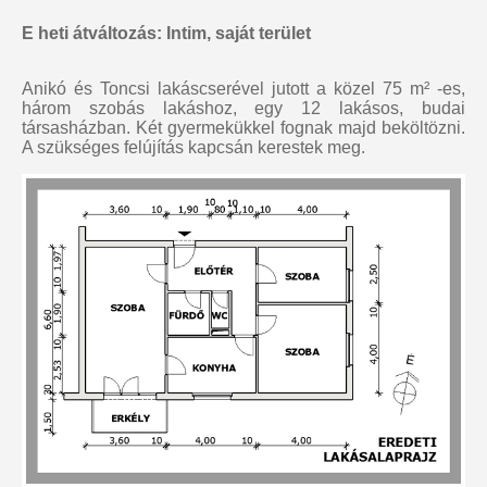
E heti átváltozás: Intim, saját terület
Anikó és Toncsi lakáscserével jutott a közel 75 m² -es,
három szobás lakáshoz, egy 12 lakásos, budai
társasházban. Két gyermekükkel fognak majd beköltözni.
A szükséges felújítás kapcsán kerestek meg.