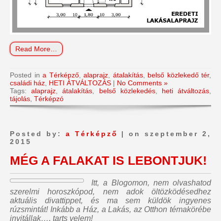
Read More…
Posted in
a Térképző
,
alaprajz
,
átalakítás
,
belső közlekedő tér
,
családi ház
,
HETI ÁTVÁLTOZÁS
|
No Comments »
Tags:
alaprajz
,
átalakítás
,
belső közlekedés
,
heti átváltozás
,
tájolás
,
Térképzó
Posted by:
a Térképző
| on szeptember 2,
2015
MÉG A FALAKAT IS LEBONTJUK!
Itt, a Blogomon,
nem olvashatod
szerelmi horoszkópod, nem adok öltözködésedhez
aktuális divattippet, és ma sem küldök ingyenes
rúzsmintát
! Inkább a Ház, a Lakás, az Otthon témakörébe
invitállak…, tarts velem!