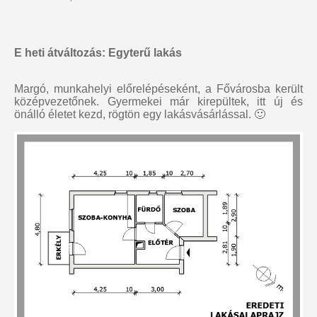
E heti átváltozás: Egyterű lakás
Margó, munkahelyi előrelépéseként, a Fővárosba került
középvezetőnek. Gyermekei már kirepültek, itt új és
önálló életet kezd, rögtön egy lakásvásárlással. 🙂