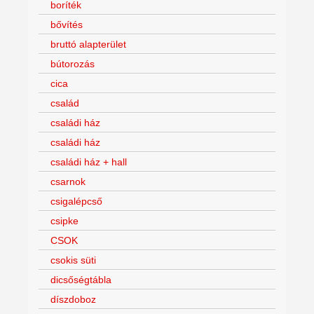
boríték
bővítés
bruttó alapterület
bútorozás
cica
család
családi ház
családi ház
családi ház + hall
csarnok
csigalépcső
csipke
CSOK
csokis süti
dicsőségtábla
díszdoboz