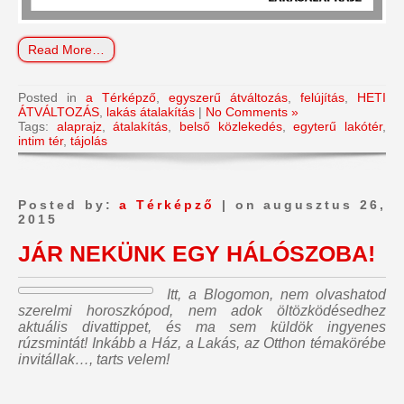
Read More…
Posted in
a Térképző
,
egyszerű átváltozás
,
felújítás
,
HETI
ÁTVÁLTOZÁS
,
lakás átalakítás
|
No Comments »
Tags:
alaprajz
,
átalakítás
,
belső közlekedés
,
egyterű lakótér
,
intim tér
,
tájolás
Posted by:
a Térképző
| on augusztus 26,
2015
JÁR NEKÜNK EGY HÁLÓSZOBA!
Itt, a Blogomon,
nem olvashatod
szerelmi horoszkópod, nem adok öltözködésedhez
aktuális divattippet, és ma sem küldök ingyenes
rúzsmintát
! Inkább a Ház, a Lakás, az Otthon témakörébe
invitállak…, tarts velem!