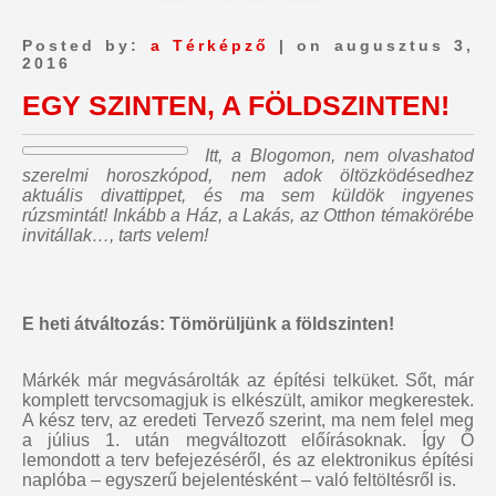
Posted by:
a Térképző
| on augusztus 3,
2016
EGY SZINTEN, A FÖLDSZINTEN!
Itt, a Blogomon,
nem olvashatod
szerelmi horoszkópod, nem adok öltözködésedhez
aktuális divattippet, és ma sem küldök ingyenes
rúzsmintát
! Inkább a Ház, a Lakás, az Otthon témakörébe
invitállak…, tarts velem!
E heti átváltozás: Tömörüljünk a földszinten!
Márkék már megvásárolták az építési telküket. Sőt, már
komplett tervcsomagjuk is elkészült, amikor megkerestek.
A kész terv, az eredeti Tervező szerint, ma nem felel meg
a július 1. után megváltozott előírásoknak. Így Ő
lemondott a terv befejezéséről, és az elektronikus építési
naplóba – egyszerű bejelentésként – való feltöltésről is.