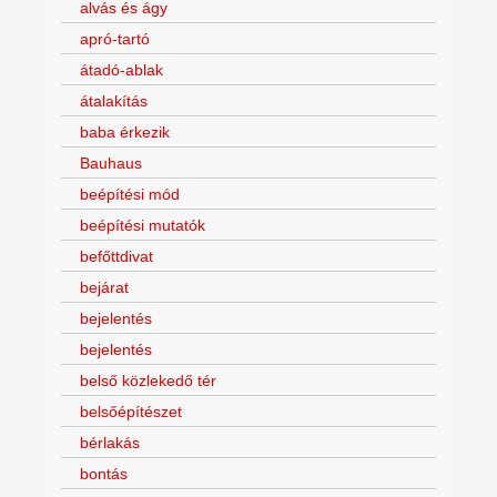
alvás és ágy
apró-tartó
átadó-ablak
átalakítás
baba érkezik
Bauhaus
beépítési mód
beépítési mutatók
befőttdivat
bejárat
bejelentés
bejelentés
belső közlekedő tér
belsőépítészet
bérlakás
bontás