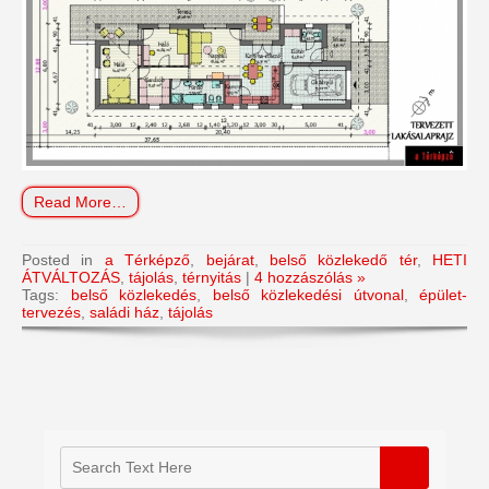
Read More…
Posted in
a Térképző
,
bejárat
,
belső közlekedő tér
,
HETI
ÁTVÁLTOZÁS
,
tájolás
,
térnyitás
|
4 hozzászólás »
Tags:
belső közlekedés
,
belső közlekedési útvonal
,
épület-
tervezés
,
saládi ház
,
tájolás