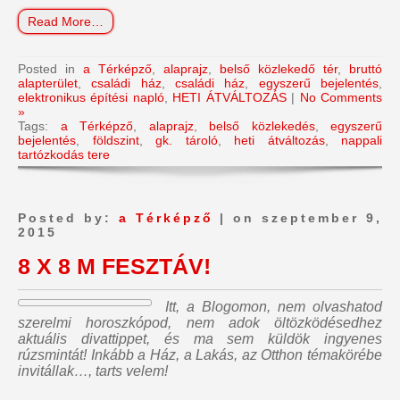
Read More…
Posted in
a Térképző
,
alaprajz
,
belső közlekedő tér
,
bruttó
alapterület
,
családi ház
,
családi ház
,
egyszerű bejelentés
,
elektronikus építési napló
,
HETI ÁTVÁLTOZÁS
|
No Comments
»
Tags:
a Térképző
,
alaprajz
,
belső közlekedés
,
egyszerű
bejelentés
,
földszint
,
gk. tároló
,
heti átváltozás
,
nappali
tartózkodás tere
Posted by:
a Térképző
| on szeptember 9,
2015
8 X 8 M FESZTÁV!
Itt, a Blogomon,
nem olvashatod
szerelmi horoszkópod, nem adok öltözködésedhez
aktuális divattippet, és ma sem küldök ingyenes
rúzsmintát
! Inkább a Ház, a Lakás, az Otthon témakörébe
invitállak…, tarts velem!