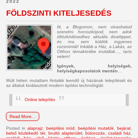
2022
FÖLDSZINTI KITELJESEDÉS
Itt, a Blogomon, nem olvashatod
szerelmi horoszkópod, nem adok
öltözködésedhez aktuális divattippet,
és ma sem küldök ingyenes
rúzsmintát! Inkább a Ház, a Lakás, az
Otthon témakörébe invitállak…, tarts
velem!
Igények, helyiségek,
helyiségkapcsolatok mentén
…
Múlt héten mutattam Antalék leendő új házának telepítését és
az általuk kiválasztott modern építési technológiát:
Online telepítés
Read More…
Posted in
alaprajz
,
beépítési mód
,
beépítési mutatók
,
bejárat
,
belső közlekedő tér
,
bruttó alapterület
,
bútorozás
,
családi ház
,
családi ház
,
első közös otthon
,
építész
,
épület-tervezés
,