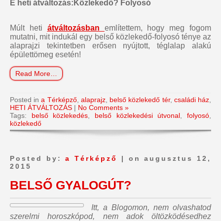
E heti átváltozás:Közlekedő? Folyosó
Múlt heti
átváltozásban
említettem, hogy meg fogom
mutatni, mit indukál egy belső közlekedő-folyosó ténye az
alaprajzi tekintetben erősen nyújtott, téglalap alakú
épülettömeg esetén!
Read More…
Posted in
a Térképző
,
alaprajz
,
belső közlekedő tér
,
családi ház
,
HETI ÁTVÁLTOZÁS
|
No Comments »
Tags:
belső közlekedés
,
belső közlekedési útvonal
,
folyosó
,
közlekedő
Posted by:
a Térképző
| on augusztus 12,
2015
BELSŐ GYALOGÚT?
Itt, a Blogomon,
nem olvashatod
szerelmi horoszkópod, nem adok öltözködésedhez