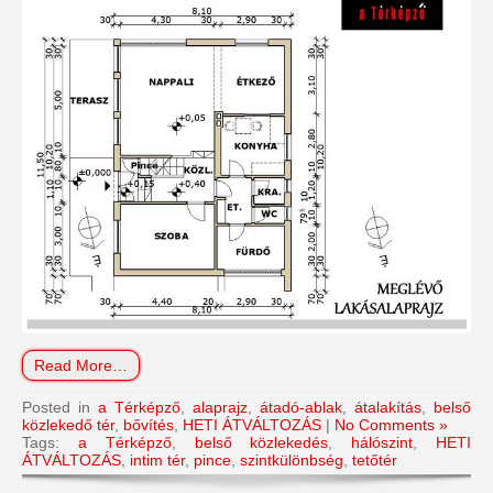
Read More…
Posted in
a Térképző
,
alaprajz
,
átadó-ablak
,
átalakítás
,
belső
közlekedő tér
,
bővítés
,
HETI ÁTVÁLTOZÁS
|
No Comments »
Tags:
a Térképző
,
belső közlekedés
,
hálószint
,
HETI
ÁTVÁLTOZÁS
,
intim tér
,
pince
,
szintkülönbség
,
tetőtér