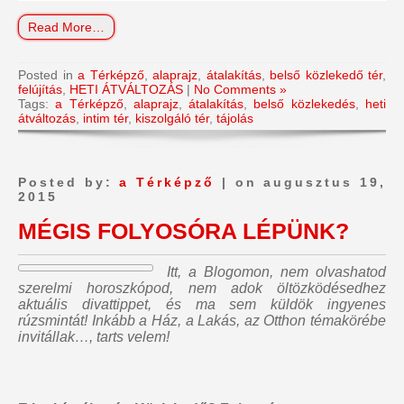
Read More…
Posted in
a Térképző
,
alaprajz
,
átalakítás
,
belső közlekedő tér
,
felújítás
,
HETI ÁTVÁLTOZÁS
|
No Comments »
Tags:
a Térképző
,
alaprajz
,
átalakítás
,
belső közlekedés
,
heti
átváltozás
,
intim tér
,
kiszolgáló tér
,
tájolás
Posted by:
a Térképző
| on augusztus 19,
2015
MÉGIS FOLYOSÓRA LÉPÜNK?
Itt, a Blogomon,
nem olvashatod
szerelmi horoszkópod, nem adok öltözködésedhez
aktuális divattippet, és ma sem küldök ingyenes
rúzsmintát
! Inkább a Ház, a Lakás, az Otthon témakörébe
invitállak…, tarts velem!