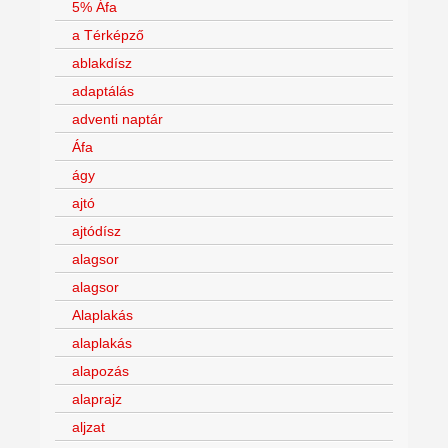
5% Áfa
a Térképző
ablakdísz
adaptálás
adventi naptár
Áfa
ágy
ajtó
ajtódísz
alagsor
alagsor
Alaplakás
alaplakás
alapozás
alaprajz
aljzat