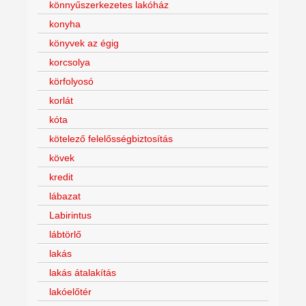
könnyűszerkezetes lakóház
konyha
könyvek az égig
korcsolya
körfolyosó
korlát
kóta
kötelező felelősségbiztosítás
kövek
kredit
lábazat
Labirintus
lábtörlő
lakás
lakás átalakítás
lakóelőtér