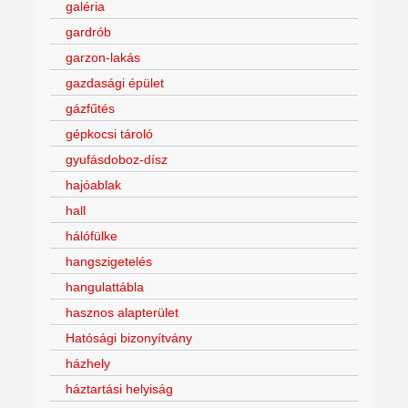
galéria
gardrób
garzon-lakás
gazdasági épület
gázfűtés
gépkocsi tároló
gyufásdoboz-dísz
hajóablak
hall
hálófülke
hangszigetelés
hangulattábla
hasznos alapterület
Hatósági bizonyítvány
házhely
háztartási helyiság