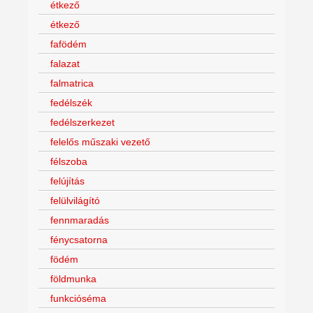
étkező
étkező
fafödém
falazat
falmatrica
fedélszék
fedélszerkezet
felelős műszaki vezető
félszoba
felújítás
felülvilágító
fennmaradás
fénycsatorna
födém
földmunka
funkcióséma