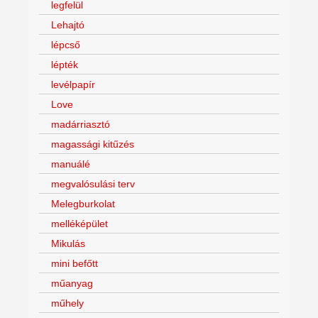
legfelül
Lehajtó
lépcső
lépték
levélpapír
Love
madárriasztó
magassági kitűzés
manuálé
megvalósulási terv
Melegburkolat
melléképület
Mikulás
mini befőtt
műanyag
műhely