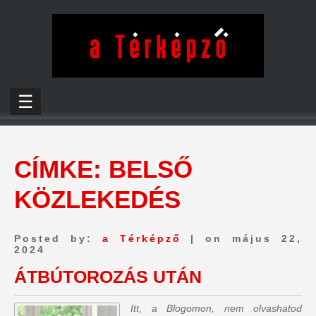
☰
CÍMKE:
BELSŐ
KÖZLEKEDÉS
Posted by:
a Térképző
| on május 22,
2024
ÁTBÚTOROZÁS UTÁN
Itt, a Blogomon, nem olvashatod