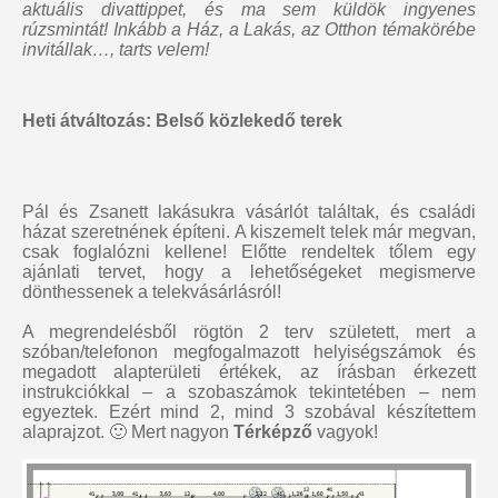
aktuális divattippet, és ma sem küldök ingyenes
rúzsmintát
! Inkább a Ház, a Lakás, az Otthon témakörébe
invitállak…, tarts velem!
Heti átváltozás: Belső közlekedő terek
Pál és Zsanett lakásukra vásárlót találtak, és családi
házat szeretnének építeni. A kiszemelt telek már megvan,
csak foglalózni kellene! Előtte rendeltek tőlem egy
ajánlati tervet, hogy a lehetőségeket megismerve
dönthessenek a telekvásárlásról!
A megrendelésből rögtön 2 terv született, mert a
szóban/telefonon megfogalmazott helyiségszámok és
megadott alapterületi értékek, az írásban érkezett
instrukciókkal – a szobaszámok tekintetében – nem
egyeztek. Ezért mind 2, mind 3 szobával készítettem
alaprajzot. 🙂 Mert nagyon
Térképző
vagyok!