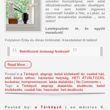
szerelmi horoszkópod, nem adok
öltözködésedhez aktuális divattippet,
és ma sem küldök ingyenes
rúzsmintát! Inkább a Ház, a Lakás, az
Otthon témakörébe invitállak…, tarts
velem
!
Letelepszünk: itt, és együtt
maradunk!
Folytatom Erika és Jónás történetét. A kezdeteket itt találod:
Beköltözünk tisztasági festéssel!
Read More…
Posted in
a Térképző
,
alaprajz
,
belső közlekedő tér
,
családi ház
,
első közös otthon
,
háztartási helyiság
,
HETI ÁTVÁLTOZÁS
,
kockaház
,
kompromisszum
,
lakás átalakítás
|
No Comments »
Tags:
a Térképző
,
alaprajz
,
átalakítás
,
átváltozás
,
belső
közlekedés
,
családi ház
,
használat
,
heti átváltozás
Posted by:
a Térképző
| on március 9,