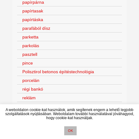
papírpárna
papírtasak
papírtáska
parafából dísz
parketta
parkolás
pasztell
pince
Polisztirol betonos építéstechnológia
porcelán
régi bankó
reklám
rezsióradíj
A weboldalon cookie-kat használok, amik segítenek engem a lehető legjobb
szolgáltatások nyújtásában. Weboldalam további használatával jóváhagyod,
romantika
hogy cookie-kat használjak.
sátortetős
OK
síléc