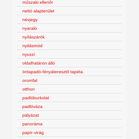
műszaki ellenőr
nettó alapterület
névjegy
nyaraló
nyílászárók
nyitásmód
nyuszi
oldalhatáron álló
öntapadó-fényáteresztő tapéta
oromfal
otthon
padlóburkolat
padlóváza
pályázat
panoráma
papír-virág