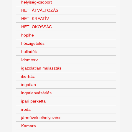
helyiség-csoport
HETI ÁTVÁLTOZÁS
HETI KREATÍV
HETI OKOSSÁG
hópihe
hőszigetelés
hulladék
Idomterv
igazolatlan mulasztás
ikerház
ingatlan
ingatlanvásárlás
ipari parketta
iroda
járművek elhelyezése
Kamara