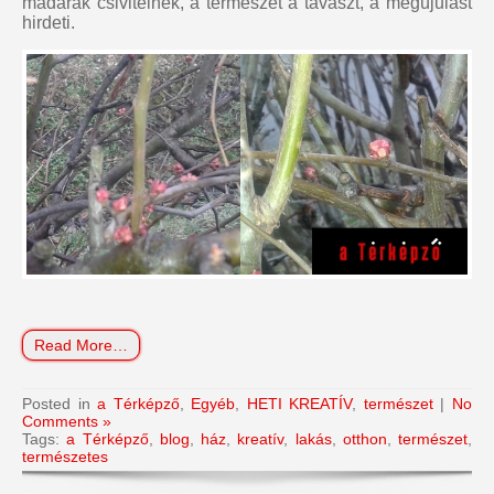
madarak csivitelnek, a természet a tavaszt, a megújulást
hirdeti.
Read More…
Posted in
a Térképző
,
Egyéb
,
HETI KREATÍV
,
természet
|
No
Comments »
Tags:
a Térképző
,
blog
,
ház
,
kreatív
,
lakás
,
otthon
,
természet
,
természetes