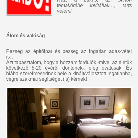
témakörébe invitállak…, tarts
velem!
Álom és valóság
Pezseg az építőipar és pezseg az ingatlan adás-vétel
is…
Azt tapasztalom, hogy a hozzám fordulók -mivel az életük
következő 5-20 évéről döntenek-, elég óvatosak! És
hiába szerelmesednek bele a kínált/választott ingatlanba,
végre szakmai segítséget (is) kérnek!