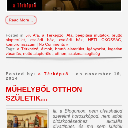
Read More…
Posted in
5% Áfa
,
a Térképző
,
Áfa
,
beépítési mutatók
,
bruttó
alapterület
,
családi ház
,
családi ház
,
HETI OKOSSÁG
,
kompromisszum
|
No Comments »
Tags:
a Térkpéző
,
álmok
,
bruttó alaterület
,
igényszint
,
ingatlan
vásárlás
,
nettó alapterület
,
otthon
,
szakmai segítség
Posted by:
a Térképző
| on november 19,
2014
MŰHELYBŐL OTTHON
SZÜLETIK…
Itt, a Blogomon,
nem olvashatod
szerelmi horoszkópod, nem adok
öltözködésedhez aktuális
divattippet, és ma sem küldök