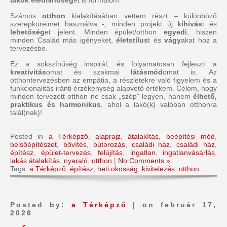
lakók életminőség
ét is formálom.
Számos
otthon
kialakításában vettem részt – különböző
szerepköreimet használva -, minden projekt új
kihívás
t és
lehetőség
et jelent. Minden épület/otthon
egyedi
, hiszen
minden Család más igényeket,
életstílus
t és
vágy
akat hoz a
tervezésbe.
Ez a sokszínűség inspirál, és folyamatosan fejleszti a
kreativitás
omat és szakmai
látásmód
omat is. Az
otthontervezésben az empátia, a részletekre való figyelem és a
funkcionalitás iránti érzékenység alapvető értékem. Célom, hogy
minden tervezett otthon ne csak „szép” legyen, hanem
élhető,
praktikus és harmonikus
, ahol a lakó(k) valóban otthonra
talál(nak)!
Posted in
a Térképző
,
alaprajz
,
átalakítás
,
beépítési mód
,
belsőépítészet
,
bővítés
,
bútorozás
,
családi ház
,
családi ház
,
építész
,
épület-tervezés
,
felújítás
,
ingatlan
,
ingatlanvásárlás
,
lakás átalakítás
,
nyaraló
,
otthon
|
No Comments »
Tags:
a Térképző
,
építész
,
heti okosság
,
kivitelezés
,
otthon
Posted by:
a Térképző
| on február 17,
2026