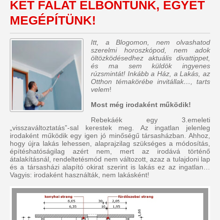
KÉT FALAT ELBONTUNK, EGYET
MEGÉPÍTÜNK!
Itt, a Blogomon, nem olvashatod
szerelmi horoszkópod, nem adok
öltözködésedhez aktuális divattippet,
és ma sem küldök ingyenes
rúzsmintát! Inkább a Ház, a Lakás, az
Otthon témakörébe invitállak…, tarts
velem
!
Most még irodaként működik!
Rebekáék egy 3.emeleti
„visszaváltoztatás”-sal kerestek meg. Az ingatlan jelenleg
irodaként működik egy igen jó minőségű társasházban. Ahhoz,
hogy újra lakás lehessen, alaprajzilag szükséges a módosítás,
építéshatóságilag azért nem, mert az irodává történő
átalakításnál, rendeltetésmód nem változott, azaz a tulajdoni lap
és a társasházi alapító okirat szerint is lakás ez az ingatlan…
Vagyis: irodaként használták, nem lakásként!