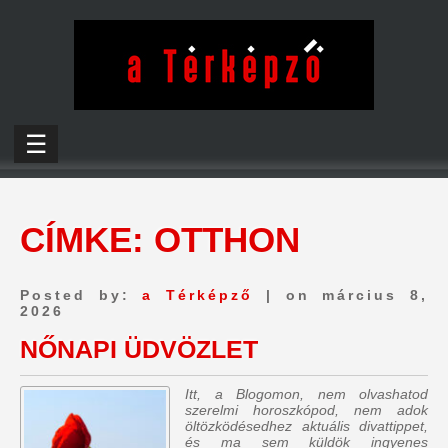
☰
CÍMKE:
OTTHON
Posted by:
a Térképző
| on március 8,
2026
NŐNAPI ÜDVÖZLET
Itt, a Blogomon, nem olvashatod
szerelmi horoszkópod, nem adok
öltözködésedhez aktuális divattippet,
és ma sem küldök ingyenes