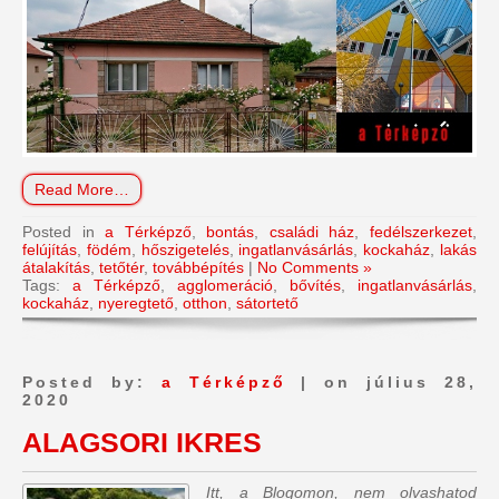
Read More…
Posted in
a Térképző
,
bontás
,
családi ház
,
fedélszerkezet
,
felújítás
,
födém
,
hőszigetelés
,
ingatlanvásárlás
,
kockaház
,
lakás
átalakítás
,
tetőtér
,
továbbépítés
|
No Comments »
Tags:
a Térképző
,
agglomeráció
,
bővítés
,
ingatlanvásárlás
,
kockaház
,
nyeregtető
,
otthon
,
sátortető
Posted by:
a Térképző
| on július 28,
2020
ALAGSORI IKRES
Itt, a Blogomon, nem olvashatod