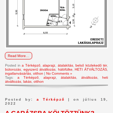
Read More…
Posted in
a Térképző
,
alaprajz
,
átalakítás
,
belső közlekedő tér
,
bútorozás
,
egyszerű átváltozás
,
hálófülke
,
HETI ÁTVÁLTOZÁS
,
ingatlanvásárlás
,
otthon
|
No Comments »
Tags:
a Térképző
,
alaprajz
,
átalakítás
,
átváltozás
,
heti
átváltozás
,
lakás
,
otthon
Posted by:
a Térképző
| on július 19,
2022