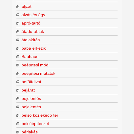
aljzat
alvás és ágy
apró-tartó
átadó-ablak
átalakítás
baba érkezik
Bauhaus
beépítési mód
beépítési mutatók
befőttdivat
bejárat
bejelentés
bejelentés
belső közlekedő tér
belsőépítészet
bérlakás