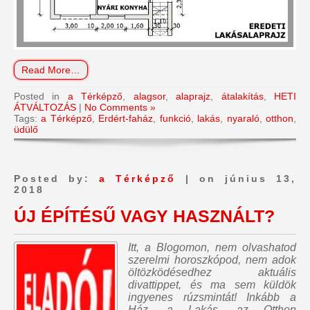
Read More…
Posted in
a Térképző
,
alagsor
,
alaprajz
,
átalakítás
,
HETI
ÁTVÁLTOZÁS
|
No Comments »
Tags:
a Térképző
,
Erdért-faház
,
funkció
,
lakás
,
nyaraló
,
otthon
,
üdülő
Posted by:
a Térképző
| on június 13,
2018
ÚJ ÉPÍTÉSŰ VAGY HASZNÁLT?
Itt, a Blogomon,
nem olvashatod
szerelmi horoszkópod, nem adok
öltözködésedhez aktuális
divattippet, és ma sem küldök
ingyenes rúzsmintát
! Inkább a
Ház, a Lakás, az Otthon