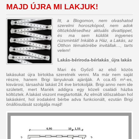
MAJD ÚJRA MI LAKJUK!
Itt, a Blogomon, nem olvashatod
szerelmi horoszkópod, nem adok
öltözködésedhez aktuális divattippet,
és ma sem küldök ingyenes
rúzsmintát! Inkább a Ház, a Lakás, az
Otthon témakörébe invitállak…, tarts
velem
!
Lakás-bériroda-bérlakás_újra lakás
Mari és Győző az első közös
lakásukat újra birtokba szeretnék venni. Ma már nem saját
részre, hanem Brigi lányuknak ajánlják. A cca.45 m²-es,
kisvárosi, társashái lakást 24 éve birtokolják. Brigi anno nem ide
született, mert Mariék addigra egy közeli családi házba
költöztek. A lakást viszont megtartották. Az elmúlt időszakban hol
lakásként, hol irodaként bérbe adva funkcionált, ezután Brigi
önállósulását szolgálja majd!