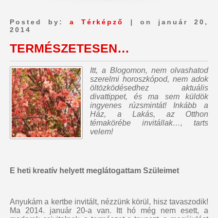
Posted by:
a Térképző
| on január 20,
2014
TERMÉSZETESEN…
Itt, a Blogomon,
nem olvashatod
szerelmi horoszkópod, nem adok
öltözködésedhez aktuális
divattippet, és ma sem küldök
ingyenes rúzsmintát
! Inkább a
Ház, a Lakás, az Otthon
témakörébe invitállak…, tarts
velem!
E heti kreatív helyett meglátogattam Szüleimet
Anyukám a kertbe invitált, nézzünk körül, hisz tavaszodik!
Ma 2014. január 20-a van. Itt hó még nem esett, a