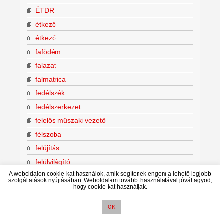
ÉTDR
étkező
étkező
fafödém
falazat
falmatrica
fedélszék
fedélszerkezet
felelős műszaki vezető
félszoba
felújítás
felülvilágító
A weboldalon cookie-kat használok, amik segítenek engem a lehető legjobb
fennmaradás
szolgáltatások nyújtásában. Weboldalam további használatával jóváhagyod,
hogy cookie-kat használjak.
fénycsatorna
födém
OK
földmunka