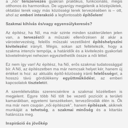
a „női”
térszervezés
gyakran praktikus, funkcionális, mégis
otthonos és harmonikus. De ugyanígy megjelenik a középületek,
oktatási terek vagy más közösségi terek tervezésében is – ott,
ahol az
emberi interakció
a legfontosabb
építőelem
!
Szakmai kihívás és/vagy egyensúlykeresés?
Az építész, ha Nő, ma már szinte minden szakterületen jelen
van, a
tervezés
től a műszaki ellenőrzésen át akár a
várostervezésig, felelős műszaki vezetőként
építéshelyszíni
kivitelezés
t irányít. Mégis, sokan azt feltételezik, hogy a
szakma intenzív tempója, a határidők és a kivitelezés gyakorlati
követelményei nehezen egyeztethetők össze a női léttel.
Ez nem így van! Az építész, ha Nő, erős szakmai tudatossággal
bír. A Nő, az építészetben ma már nemcsak helyet kér, hanem új
értéket is hoz: az aktuális építő-közösség iránti
felelősség
et, a
hosszú távú gördülékeny
együttműködés
t, az emberi
kapcsolatok
tisztelet
ét.
A szemléletváltás szerencsénkre a szakmai közéletben is
megjelent. Egyre több Nő tölt be vezető pozíciót a területi
kamarákban, egyetemi tanszékeken, tervezőirodák élén is. Ők
ma már nem csupán „női építészek”, hanem
építészek
, akiknek
munkáját a
tehetség
, a
szakmai minőség
és a kitartás
határozza meg.
Inspiráció és jövőkép