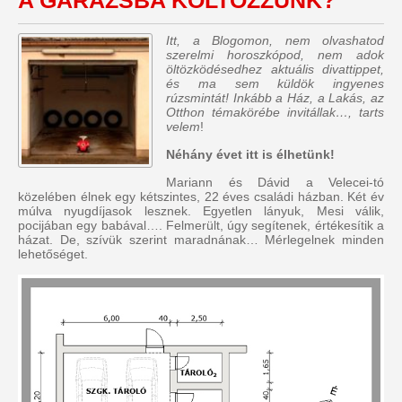
A GARÁZSBA KÖLTÖZZÜNK?
Itt, a Blogomon, nem olvashatod
szerelmi horoszkópod, nem adok
öltözködésedhez aktuális divattippet,
és ma sem küldök ingyenes
rúzsmintát! Inkább a Ház, a Lakás, az
Otthon témakörébe invitállak…, tarts
velem
!
Néhány évet itt is élhetünk!
Mariann és Dávid a Velecei-tó
közelében élnek egy kétszintes, 22 éves családi házban. Két év
múlva nyugdíjasok lesznek. Egyetlen lányuk, Mesi válik,
pocijában egy babával…. Felmerült, úgy segítenek, értékesítik a
házat. De, szívük szerint maradnának… Mérlegelnek minden
lehetőséget.