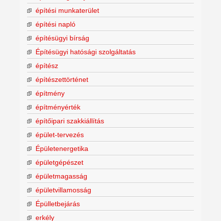
építési munkaterület
építési napló
építésügyi bírság
Építésügyi hatósági szolgáltatás
építész
építészettörténet
építmény
építményérték
építőipari szakkiállítás
épület-tervezés
Épületenergetika
épületgépészet
épületmagasság
épületvillamosság
Épülletbejárás
erkély