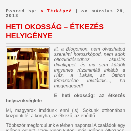
Posted by:
a Térképző
| on március 29,
2013
HETI OKOSSÁG – ÉTKEZÉS
HELYIGÉNYE
Itt, a Blogomon, nem olvashatod
szerelmi horoszkópod, nem adok
öltözködésedhez aktuális
divattippet, és ma sem küldök
ingyenes rúzsmintát!
Inkább a
Ház, a Lakás, az Otthon
témakörébe invitállak…, ha
megengeded!
E heti okosság: az étkezés
helyszükséglete
Mi, magyarok imádunk enni (is)! Sokunk otthonában
központi tér a konyha, az étkező, az ebédlő.
Többször megfordulunk e térben naponta! A családok egy
időben együtt, vagy külön-külön, más időben étkeznek.