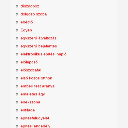
díszdoboz
dolgozó szoba
ebédlő
Egyéb
egyszerű átváltozás
egyszerű bejelentés
elektronikus építési napló
előlépcső
előszobafal
első közös otthon
emberi test arányai
emeletes ágy
énekszoba
enfilade
építésfelügyelet
építési engedély