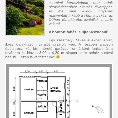
szerelmi horoszkópod, nem adok
öltözködésedhez aktuális divattippet,
és ma sem küldök ingyenes
rúzsmintát! Inkább a Ház, a Lakás, az
Otthon témakörébe invitállak…, tarts
velem!
A bontott faház is újrahasznosul!
Egy keszthelyi, 50-es években épült,
ikres kialakítású nyaralót vásárolt Feri. A részben alagsori
épületrész két kis méretű garázsa lomtárként funkcionálna
továbbra is, hisz a 3,00 x 4,20 m alapterületre nehéz autóval
beállni… ezen is változtatunk!