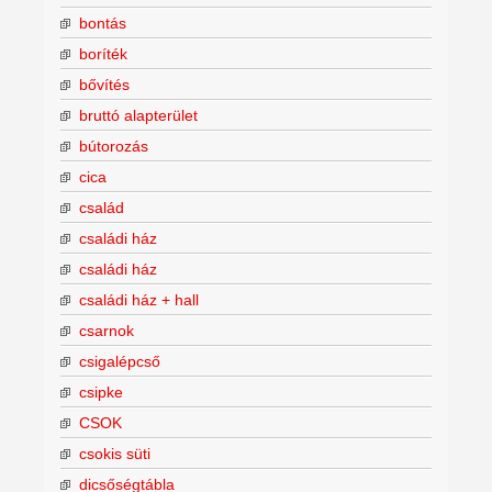
bontás
boríték
bővítés
bruttó alapterület
bútorozás
cica
család
családi ház
családi ház
családi ház + hall
csarnok
csigalépcső
csipke
CSOK
csokis süti
dicsőségtábla