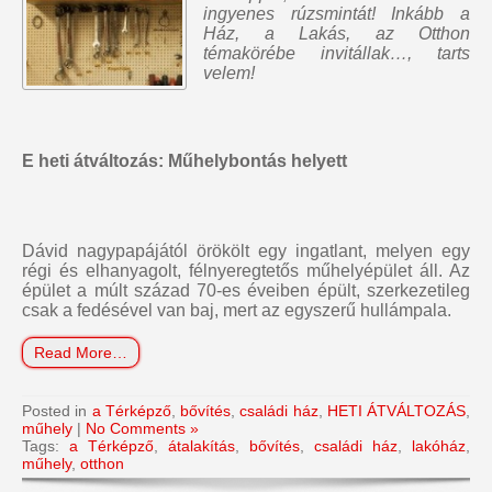
ingyenes rúzsmintát
! Inkább a
Ház, a Lakás, az Otthon
témakörébe invitállak…, tarts
velem!
E heti átváltozás: Műhelybontás helyett
Dávid nagypapájától örökölt egy ingatlant, melyen egy
régi és elhanyagolt, félnyeregtetős műhelyépület áll. Az
épület a múlt század 70-es éveiben épült, szerkezetileg
csak a fedésével van baj, mert az egyszerű hullámpala.
Read More…
Posted in
a Térképző
,
bővítés
,
családi ház
,
HETI ÁTVÁLTOZÁS
,
műhely
|
No Comments »
Tags:
a Térképző
,
átalakítás
,
bővítés
,
családi ház
,
lakóház
,
műhely
,
otthon