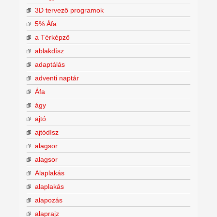
3D tervező programok
5% Áfa
a Térképző
ablakdísz
adaptálás
adventi naptár
Áfa
ágy
ajtó
ajtódísz
alagsor
alagsor
Alaplakás
alaplakás
alapozás
alaprajz