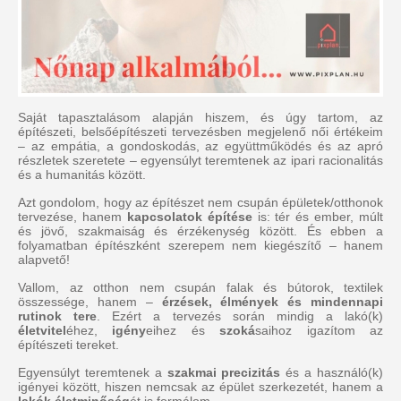
Saját tapasztalásom alapján hiszem, és úgy tartom, az
építészeti, belsőépítészeti tervezésben megjelenő női értékeim
– az empátia, a gondoskodás, az együttműködés és az apró
részletek szeretete – egyensúlyt teremtenek az ipari racionalitás
és a humanitás között.
Azt gondolom, hogy az építészet nem csupán épületek/otthonok
tervezése, hanem
kapcsolatok építése
is: tér és ember, múlt
és jövő, szakmaiság és érzékenység között. És ebben a
folyamatban építészként szerepem nem kiegészítő – hanem
alapvető!
Vallom, az otthon nem csupán falak és bútorok, textilek
összessége, hanem –
érzések, élmények és mindennapi
rutinok tere
. Ezért a tervezés során mindig a lakó(k)
életvitel
éhez,
igény
eihez és
szoká
saihoz igazítom az
építészeti tereket.
Egyensúlyt teremtenek a
szakmai precizitás
és a használó(k)
igényei között, hiszen nemcsak az épület szerkezetét, hanem a