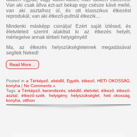
Van aki csak állva ezt-azt bekap egy csésze kávé mellé,
van aki asztalhoz ül, és ott klasszikus étkezést
reprodukál, van aki étkező-pultnál étkezik…
Mindenki másképp csinálja! Ezért saját ízlésed, és
életviteled szerint alakítsd ki az étkezés helyét,
mérlegelve annak térbeli helyigényét!
Ma, az étkezés helyszükségleteinek megadásával
segítek Neked!
Read More…
Posted in
a Térképző
,
ebédlő
,
Egyéb
,
étkező
,
HETI OKOSSÁG
,
konyha
|
No Comments »
Tags:
a Térképző
,
berendezés
,
ebédlő
,
életvitel
,
étkező
,
étkező-
asztal
,
étkező-szék
,
helyigény
,
helyszükséglet
,
heti okosság
,
konyha
,
otthon