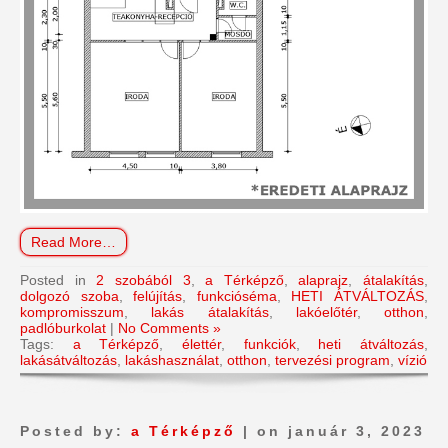
Read More…
Posted in
2 szobából 3
,
a Térképző
,
alaprajz
,
átalakítás
,
dolgozó szoba
,
felújítás
,
funkcióséma
,
HETI ÁTVÁLTOZÁS
,
kompromisszum
,
lakás átalakítás
,
lakóelőtér
,
otthon
,
padlóburkolat
|
No Comments »
Tags:
a Térképző
,
élettér
,
funkciók
,
heti átváltozás
,
lakásátváltozás
,
lakáshasználat
,
otthon
,
tervezési program
,
vízió
Posted by:
a Térképző
| on január 3, 2023