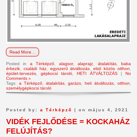
Read More…
Posted in
a Térképző
,
alagsor
,
alaprajz
,
átalakítás
,
baba
érkezik
,
családi ház
,
egyszerű átváltozás
,
első közös otthon
,
épület-tervezés
,
gépkocsi tároló
,
HETI ÁTVÁLTOZÁS
|
No
Comments »
Tags:
a Térképző
,
átalakítás
,
garázs
,
heti átváltozás
,
otthon
,
személygépkocsi tároló
Posted by:
a Térképző
| on május 4, 2021
VIDÉK FEJLŐDÉSE = KOCKAHÁZ
FELÚJÍTÁS?