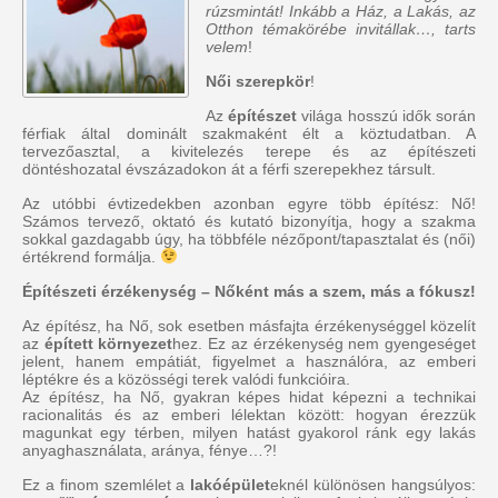
rúzsmintát! Inkább a Ház, a Lakás, az
Otthon témakörébe invitállak…, tarts
velem
!
Női szerepkör
!
Az
építészet
világa hosszú idők során
férfiak által dominált szakmaként élt a köztudatban. A
tervezőasztal, a kivitelezés terepe és az építészeti
döntéshozatal évszázadokon át a férfi szerepekhez társult.
Az utóbbi évtizedekben azonban egyre több építész: Nő!
Számos tervező, oktató és kutató bizonyítja, hogy a szakma
sokkal gazdagabb úgy, ha többféle nézőpont/tapasztalat és (női)
értékrend formálja.
Építészeti érzékenység – Nőként más a szem, más a fókusz!
Az építész, ha Nő, sok esetben másfajta érzékenységgel közelít
az
épített környezet
hez. Ez az érzékenység nem gyengeséget
jelent, hanem empátiát, figyelmet a használóra, az emberi
léptékre és a közösségi terek valódi funkcióira.
Az építész, ha Nő, gyakran képes hidat képezni a technikai
racionalitás és az emberi lélektan között: hogyan érezzük
magunkat egy térben, milyen hatást gyakorol ránk egy lakás
anyaghasználata, aránya, fénye…?!
Ez a finom szemlélet a
lakóépület
eknél különösen hangsúlyos: