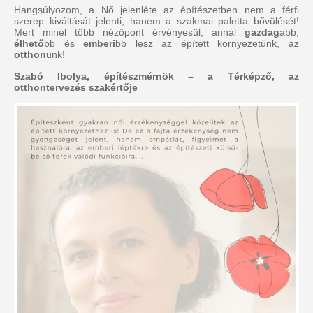
Hangsúlyozom, a Nő jelenléte az építészetben nem a férfi
szerep kiváltását jelenti, hanem a szakmai paletta bővülését!
Mert minél több nézőpont érvényesül, annál
gazdag
abb,
élhető
bb és
emberi
bb lesz az épített környezetünk, az
otthon
unk!
Szabó Ibolya, építészmérnök – a Térképző, az
otthontervezés szakértője