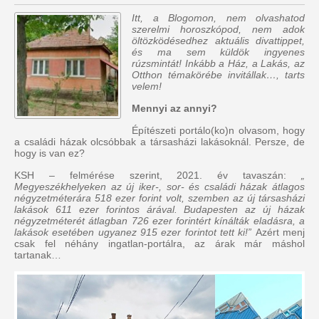
Itt, a Blogomon, nem olvashatod
szerelmi horoszkópod, nem adok
öltözködésedhez aktuális divattippet,
és ma sem küldök ingyenes
rúzsmintát! Inkább a Ház, a Lakás, az
Otthon témakörébe invitállak…, tarts
velem!
Mennyi az annyi?
Építészeti portálo(ko)n olvasom, hogy
a családi házak olcsóbbak a társasházi lakásoknál. Persze, de
hogy is van ez?
KSH – felmérése szerint, 2021. év tavaszán:
„
Megyeszékhelyeken az új iker-, sor- és családi házak átlagos
négyzetméterára 518 ezer forint volt, szemben az új társasházi
lakások 611 ezer forintos árával. Budapesten az új házak
négyzetméterét átlagban 726 ezer forintért kínálták eladásra, a
lakások esetében ugyanez 915 ezer forintot tett ki!”
Azért menj
csak fel néhány ingatlan-portálra, az árak már máshol
tartanak…