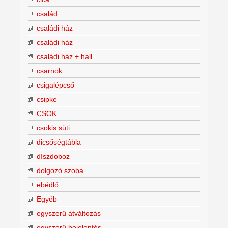
család
családi ház
családi ház
családi ház + hall
csarnok
csigalépcső
csipke
CSOK
csokis süti
dicsőségtábla
díszdoboz
dolgozó szoba
ebédlő
Egyéb
egyszerű átváltozás
egyszerű bejelentés