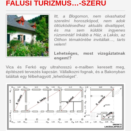
FALUSI TURIZMUS…-SZERŰ
Itt, a Blogomon, nem olvashatod
szerelmi horoszkópod, nem adok
öltözködésedhez aktuális divattippet,
és ma sem küldök ingyenes
rúzsmintát! Inkább a Ház, a Lakás, az
Otthon témakörébe invitállak…, tarts
velem
!
Lehetséges, most vizsgáztatnak
engem!?
Vica és Ferkó egy ultrahosszú e-mailben keresett meg,
építészeti tervezés kapcsán. Vállalkozni fognak, és a Bakonyban
találtak egy félbehagyott „lehetőséget”.