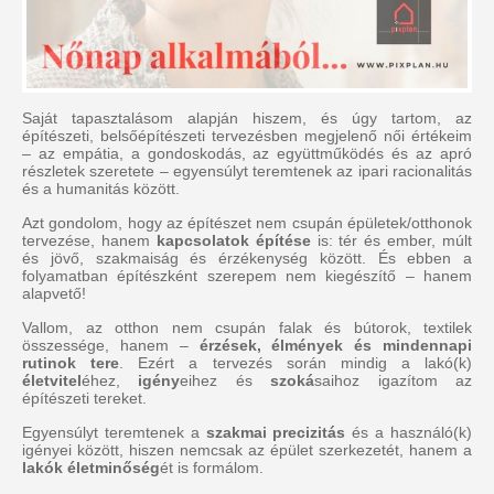
Saját tapasztalásom alapján hiszem, és úgy tartom, az
építészeti, belsőépítészeti tervezésben megjelenő női értékeim
– az empátia, a gondoskodás, az együttműködés és az apró
részletek szeretete – egyensúlyt teremtenek az ipari racionalitás
és a humanitás között.
Azt gondolom, hogy az építészet nem csupán épületek/otthonok
tervezése, hanem
kapcsolatok építése
is: tér és ember, múlt
és jövő, szakmaiság és érzékenység között. És ebben a
folyamatban építészként szerepem nem kiegészítő – hanem
alapvető!
Vallom, az otthon nem csupán falak és bútorok, textilek
összessége, hanem –
érzések, élmények és mindennapi
rutinok tere
. Ezért a tervezés során mindig a lakó(k)
életvitel
éhez,
igény
eihez és
szoká
saihoz igazítom az
építészeti tereket.
Egyensúlyt teremtenek a
szakmai precizitás
és a használó(k)
igényei között, hiszen nemcsak az épület szerkezetét, hanem a
lakók életminőség
ét is formálom.