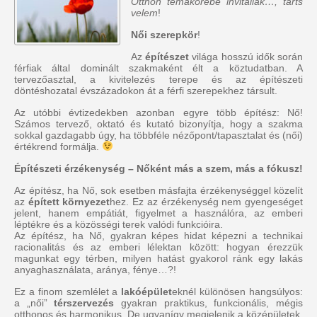
Otthon témakörébe invitállak…, tarts
velem
!
Női szerepkör
!
Az
építészet
világa hosszú idők során
férfiak által dominált szakmaként élt a köztudatban. A
tervezőasztal, a kivitelezés terepe és az építészeti
döntéshozatal évszázadokon át a férfi szerepekhez társult.
Az utóbbi évtizedekben azonban egyre több építész: Nő!
Számos tervező, oktató és kutató bizonyítja, hogy a szakma
sokkal gazdagabb úgy, ha többféle nézőpont/tapasztalat és (női)
értékrend formálja.
Építészeti érzékenység – Nőként más a szem, más a fókusz!
Az építész, ha Nő, sok esetben másfajta érzékenységgel közelít
az
épített környezet
hez. Ez az érzékenység nem gyengeséget
jelent, hanem empátiát, figyelmet a használóra, az emberi
léptékre és a közösségi terek valódi funkcióira.
Az építész, ha Nő, gyakran képes hidat képezni a technikai
racionalitás és az emberi lélektan között: hogyan érezzük
magunkat egy térben, milyen hatást gyakorol ránk egy lakás
anyaghasználata, aránya, fénye…?!
Ez a finom szemlélet a
lakóépület
eknél különösen hangsúlyos:
a „női”
térszervezés
gyakran praktikus, funkcionális, mégis
otthonos és harmonikus. De ugyanígy megjelenik a középületek,