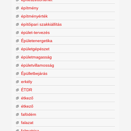
építmény
építményérték
építőipari szakkiállítás
épület-tervezés
Épületenergetika
épületgépészet
épületmagasság
épületvillamosság
Épülletbejárás
erkély
ÉTDR
étkező
étkező
fafödém
falazat
falmatrica