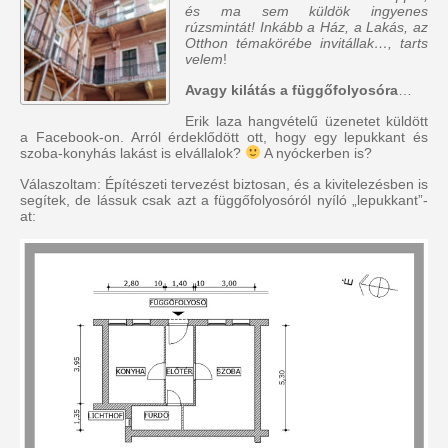
és ma sem küldök ingyenes
rúzsmintát! Inkább a Ház, a Lakás, az
Otthon témakörébe invitállak…, tarts
velem
!
Avagy kilátás a függőfolyosóra
…
Erik laza hangvételű üzenetet küldött
a Facebook-on. Arról érdeklődött ott, hogy egy lepukkant és
szoba-konyhás lakást is elvállalok?
A nyóckerben is?
Válaszoltam: Építészeti tervezést biztosan, és a kivitelezésben is
segítek, de lássuk csak azt a függőfolyosóról nyíló „lepukkant”-
at: