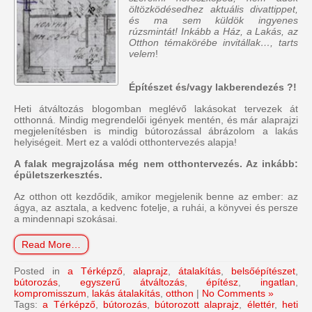
öltözködésedhez aktuális divattippet,
és ma sem küldök ingyenes
rúzsmintát! Inkább a Ház, a Lakás, az
Otthon témakörébe invitállak…, tarts
velem
!
Építészet és/vagy lakberendezés ?!
Heti átváltozás blogomban meglévő lakásokat tervezek át
otthonná. Mindig megrendelői igények mentén, és már alaprajzi
megjelenítésben is mindig bútorozással ábrázolom a lakás
helyiségeit. Mert ez a valódi otthontervezés alapja!
A falak megrajzolása még nem otthontervezés. Az inkább:
épületszerkesztés.
Az otthon ott kezdődik, amikor megjelenik benne az ember: az
ágya, az asztala, a kedvenc fotelje, a ruhái, a könyvei és persze
a mindennapi szokásai.
Read More…
Posted in
a Térképző
,
alaprajz
,
átalakítás
,
belsőépítészet
,
bútorozás
,
egyszerű átváltozás
,
építész
,
ingatlan
,
kompromisszum
,
lakás átalakítás
,
otthon
|
No Comments »
Tags:
a Térképző
,
bútorozás
,
bútorozott alaprajz
,
élettér
,
heti