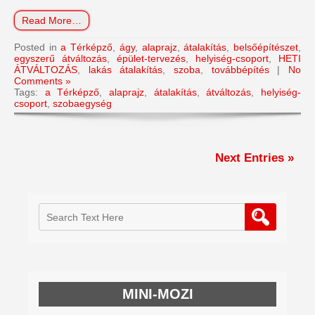
Read More…
Posted in
a Térképző
,
ágy
,
alaprajz
,
átalakítás
,
belsőépítészet
,
egyszerű átváltozás
,
épület-tervezés
,
helyiség-csoport
,
HETI
ÁTVÁLTOZÁS
,
lakás átalakítás
,
szoba
,
továbbépítés
|
No
Comments »
Tags:
a Térképző
,
alaprajz
,
átalakítás
,
átváltozás
,
helyiség-
csoport
,
szobaegység
Next Entries »
MINI-MOZI