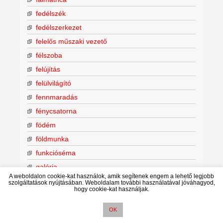
fedélszék
fedélszerkezet
felelős műszaki vezető
félszoba
felújítás
felülvilágító
fennmaradás
fénycsatorna
födém
földmunka
funkcióséma
galéria
A weboldalon cookie-kat használok, amik segítenek engem a lehető legjobb
gardrób
szolgáltatások nyújtásában. Weboldalam további használatával jóváhagyod,
hogy cookie-kat használjak.
garzon-lakás
gazdasági épület
OK
gázfűtés