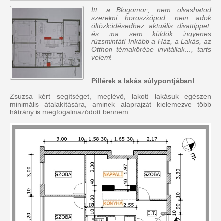
Itt, a Blogomon, nem olvashatod
szerelmi horoszkópod, nem adok
öltözködésedhez aktuális divattippet,
és ma sem küldök ingyenes
rúzsmintát! Inkább a Ház, a Lakás, az
Otthon témakörébe invitállak…, tarts
velem
!
Pillérek a lakás súlypontjában!
Zsuzsa kért segítséget, meglévő, lakott lakásuk egészen
minimális átalakítására, aminek alaprajzát kielemezve több
hátrány is megfogalmazódott bennem: