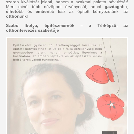
szerep kiváltását jelenti, hanem a szakmai paletta bővülését!
Mert minél több nézőpont érvényesül, annál
gazdag
abb,
élhető
bb és
emberi
bb lesz az épített környezetünk, az
otthon
unk!
Szabó Ibolya, építészmérnök – a Térképző, az
otthontervezés szakértője