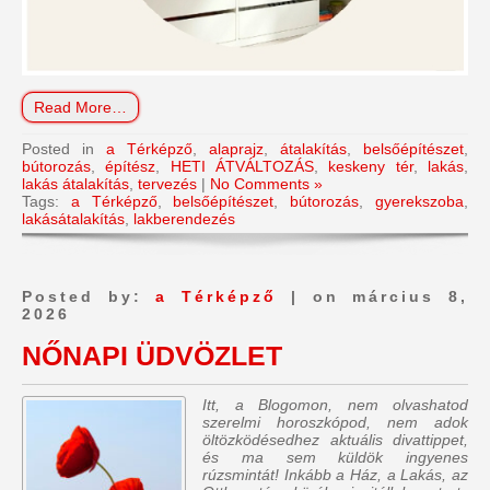
Read More…
Posted in
a Térképző
,
alaprajz
,
átalakítás
,
belsőépítészet
,
bútorozás
,
építész
,
HETI ÁTVÁLTOZÁS
,
keskeny tér
,
lakás
,
lakás átalakítás
,
tervezés
|
No Comments »
Tags:
a Térképző
,
belsőépítészet
,
bútorozás
,
gyerekszoba
,
lakásátalakítás
,
lakberendezés
Posted by:
a Térképző
| on március 8,
2026
NŐNAPI ÜDVÖZLET
Itt, a Blogomon, nem olvashatod
szerelmi horoszkópod, nem adok
öltözködésedhez aktuális divattippet,
és ma sem küldök ingyenes
rúzsmintát! Inkább a Ház, a Lakás, az