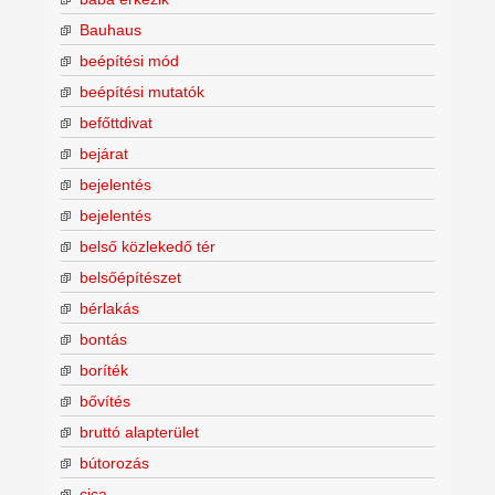
Bauhaus
beépítési mód
beépítési mutatók
befőttdivat
bejárat
bejelentés
bejelentés
belső közlekedő tér
belsőépítészet
bérlakás
bontás
boríték
bővítés
bruttó alapterület
bútorozás
cica