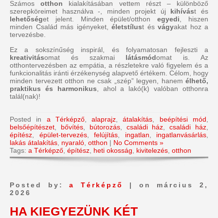
Számos
otthon
kialakításában vettem részt – különböző
szerepköreimet használva -, minden projekt új
kihívás
t és
lehetőség
et jelent. Minden épület/otthon
egyedi
, hiszen
minden Család más igényeket,
életstílus
t és
vágy
akat hoz a
tervezésbe.
Ez a sokszínűség inspirál, és folyamatosan fejleszti a
kreativitás
omat és szakmai
látásmód
omat is. Az
otthontervezésben az empátia, a részletekre való figyelem és a
funkcionalitás iránti érzékenység alapvető értékem. Célom, hogy
minden tervezett otthon ne csak „szép” legyen, hanem
élhető,
praktikus és harmonikus
, ahol a lakó(k) valóban otthonra
talál(nak)!
Posted in
a Térképző
,
alaprajz
,
átalakítás
,
beépítési mód
,
belsőépítészet
,
bővítés
,
bútorozás
,
családi ház
,
családi ház
,
építész
,
épület-tervezés
,
felújítás
,
ingatlan
,
ingatlanvásárlás
,
lakás átalakítás
,
nyaraló
,
otthon
|
No Comments »
Tags:
a Térképző
,
építész
,
heti okosság
,
kivitelezés
,
otthon
Posted by:
a Térképző
| on március 2,
2026
HA KIEGYEZÜNK KÉT