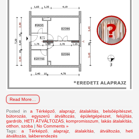
Read More…
Posted in
a Térképző
,
alaprajz
,
átalakítás
,
belsőépítészet
,
bútorozás
,
egyszerű átváltozás
,
épületgépészet
,
felújítás
,
gardrób
,
HETI ÁTVÁLTOZÁS
,
kompromisszum
,
lakás átalakítás
,
otthon
,
szoba
|
No Comments »
Tags:
a Térképző
,
alaprajz
,
átalakítás
,
átváltozás
,
heti
átváltozás
,
lakberendezés