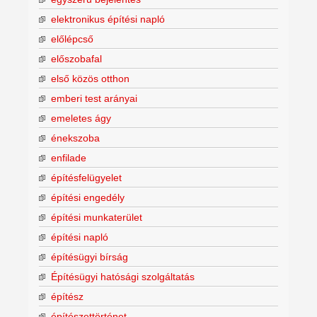
elektronikus építési napló
előlépcső
előszobafal
első közös otthon
emberi test arányai
emeletes ágy
énekszoba
enfilade
építésfelügyelet
építési engedély
építési munkaterület
építési napló
építésügyi bírság
Építésügyi hatósági szolgáltatás
építész
építészettörténet