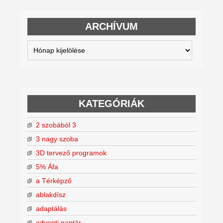
ARCHÍVUM
Archívum
KATEGÓRIÁK
2 szobából 3
3 nagy szoba
3D tervező programok
5% Áfa
a Térképző
ablakdísz
adaptálás
adventi naptár