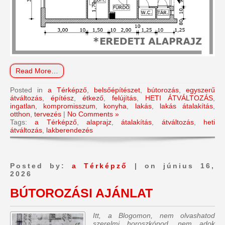
Read More…
Posted in
a Térképző
,
belsőépítészet
,
bútorozás
,
egyszerű
átváltozás
,
építész
,
étkező
,
felújítás
,
HETI ÁTVÁLTOZÁS
,
ingatlan
,
kompromisszum
,
konyha
,
lakás
,
lakás átalakítás
,
otthon
,
tervezés
|
No Comments »
Tags:
a Térképző
,
alaprajz
,
átalakítás
,
átváltozás
,
heti
átváltozás
,
lakberendezés
Posted by:
a Térképző
| on június 16,
2026
BÚTOROZÁSI AJÁNLAT
Itt, a Blogomon, nem olvashatod
szerelmi horoszkópod, nem adok