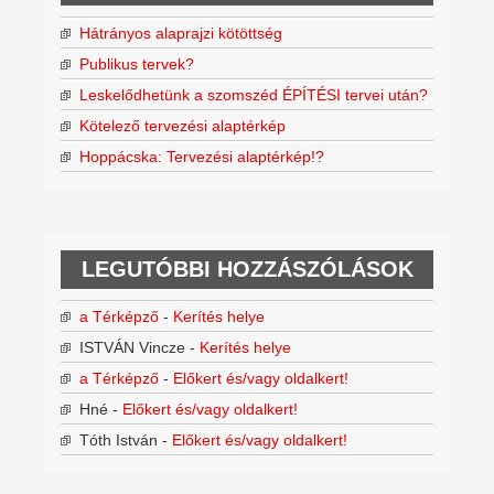
Hátrányos alaprajzi kötöttség
Publikus tervek?
Leskelődhetünk a szomszéd ÉPÍTÉSI tervei után?
Kötelező tervezési alaptérkép
Hoppácska: Tervezési alaptérkép!?
LEGUTÓBBI HOZZÁSZÓLÁSOK
a Térképző
-
Kerítés helye
ISTVÁN Vincze
-
Kerítés helye
a Térképző
-
Előkert és/vagy oldalkert!
Hné
-
Előkert és/vagy oldalkert!
Tóth István
-
Előkert és/vagy oldalkert!