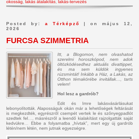
okosság
,
lakás átalakítás
,
lakás-tervezés
Posted by:
a Térképző
| on május 12,
2026
FURCSA SZIMMETRIA
Itt, a Blogomon, nem olvashatod
szerelmi horoszkópod, nem adok
öltözködésedhez aktuális divattippet,
és ma sem küldök ingyenes
rúzsmintát! Inkább a Ház, a Lakás, az
Otthon témakörébe invitállak…, tarts
velem
!
Hol lesz a gardrób?
Edit és Imre lakásvásárlásukat
lebonyolították. Alaposságuk okán már a lehetőségek feltárását
is megkezdték, egyrészről csempét vertek le és szőnyegpadlót
szedtek fel…, másrészről a leendő kialakítást rajzolgatták saját
kedvükre… Ebbe a folyamatba „hívtak”, mert egy új gardrób
létén/nem létén, nem jutnak egyezségre.