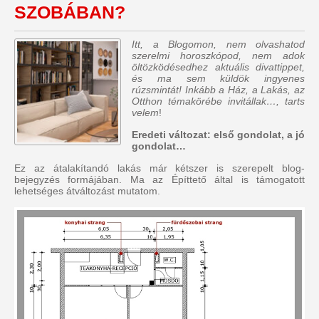
SZOBÁBAN?
Itt, a Blogomon, nem olvashatod
szerelmi horoszkópod, nem adok
öltözködésedhez aktuális divattippet,
és ma sem küldök ingyenes
rúzsmintát! Inkább a Ház, a Lakás, az
Otthon témakörébe invitállak…, tarts
velem
!
Eredeti változat: első gondolat, a jó
gondolat…
Ez az átalakítandó lakás már kétszer is szerepelt blog-
bejegyzés formájában. Ma az Építtető által is támogatott
lehetséges átváltozást mutatom.