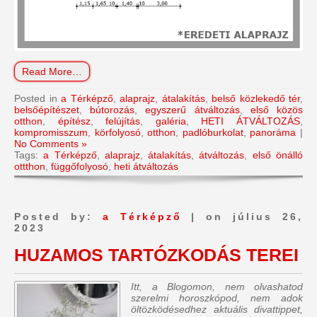
Read More…
Posted in
a Térképző
,
alaprajz
,
átalakítás
,
belső közlekedő tér
,
belsőépítészet
,
bútorozás
,
egyszerű átváltozás
,
első közös
otthon
,
építész
,
felújítás
,
galéria
,
HETI ÁTVÁLTOZÁS
,
kompromisszum
,
körfolyosó
,
otthon
,
padlóburkolat
,
panoráma
|
No Comments »
Tags:
a Térképző
,
alaprajz
,
átalakítás
,
átváltozás
,
első önálló
ottthon
,
függőfolyosó
,
heti átváltozás
Posted by:
a Térképző
| on július 26,
2023
HUZAMOS TARTÓZKODÁS TEREI
Itt, a Blogomon, nem olvashatod
szerelmi horoszkópod, nem adok
öltözködésedhez aktuális divattippet,