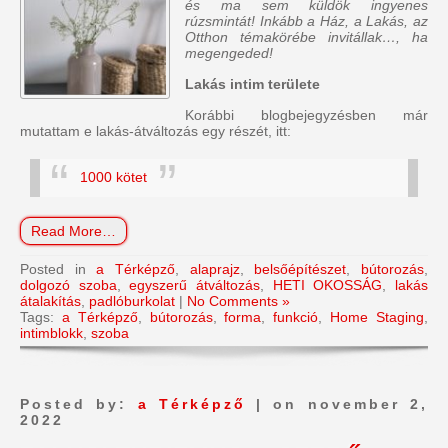
és ma sem küldök ingyenes
rúzsmintát! Inkább a Ház, a Lakás, az
Otthon témakörébe invitállak…, ha
megengeded!
Lakás intim területe
Korábbi blogbejegyzésben már
mutattam e lakás-átváltozás egy részét, itt:
1000 kötet
Read More…
Posted in
a Térképző
,
alaprajz
,
belsőépítészet
,
bútorozás
,
dolgozó szoba
,
egyszerű átváltozás
,
HETI OKOSSÁG
,
lakás
átalakítás
,
padlóburkolat
|
No Comments »
Tags:
a Térképző
,
bútorozás
,
forma
,
funkció
,
Home Staging
,
intimblokk
,
szoba
Posted by:
a Térképző
| on november 2,
2022