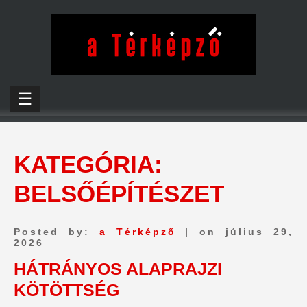
☰
KATEGÓRIA:
BELSŐÉPÍTÉSZET
Posted by:
a Térképző
| on július 29,
2026
HÁTRÁNYOS ALAPRAJZI
KÖTÖTTSÉG