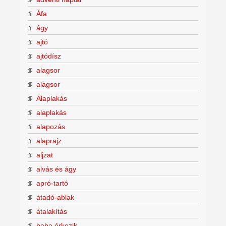
Áfa
ágy
ajtó
ajtódísz
alagsor
alagsor
Alaplakás
alaplakás
alapozás
alaprajz
aljzat
alvás és ágy
apró-tartó
átadó-ablak
átalakítás
baba érkezik