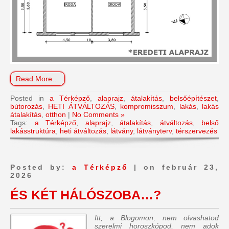
Read More…
Posted in
a Térképző
,
alaprajz
,
átalakítás
,
belsőépítészet
,
bútorozás
,
HETI ÁTVÁLTOZÁS
,
kompromisszum
,
lakás
,
lakás
átalakítás
,
otthon
|
No Comments »
Tags:
a Térképző
,
alaprajz
,
átalakítás
,
átváltozás
,
belső
lakásstruktúra
,
heti átváltozás
,
látvány
,
látványterv
,
térszervezés
Posted by:
a Térképző
| on február 23,
2026
ÉS KÉT HÁLÓSZOBA…?
Itt, a Blogomon, nem olvashatod
szerelmi horoszkópod, nem adok