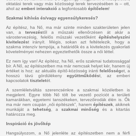
oktatási terek vagy más közösségi terek tervezésében is – ott,
ahol az
emberi interakció
a legfontosabb
építőelem
!
Szakmai kihívás és/vagy egyensúlykeresés?
Az építész, ha Nő, ma már szinte minden szakterületen jelen
van, a
tervezés
től a műszaki ellenőrzésen át akár a
várostervezésig, felelős műszaki vezetőként
építéshelyszíni
kivitelezés
t irányít. Mégis, sokan azt feltételezik, hogy a
szakma intenzív tempója, a határidők és a kivitelezés gyakorlati
követelményei nehezen egyeztethetők össze a női léttel.
Ez nem így van! Az építész, ha Nő, erős szakmai tudatossággal
bír. A Nő, az építészetben ma már nemcsak helyet kér, hanem új
értéket is hoz: az aktuális építő-közösség iránti
felelősség
et, a
hosszú távú gördülékeny
együttműködés
t, az emberi
kapcsolatok
tisztelet
ét.
A szemléletváltás szerencsénkre a szakmai közéletben is
megjelent. Egyre több Nő tölt be vezető pozíciót a területi
kamarákban, egyetemi tanszékeken, tervezőirodák élén is. Ők
ma már nem csupán „női építészek”, hanem
építészek
, akiknek
munkáját a
tehetség
, a
szakmai minőség
és a kitartás
határozza meg.
Inspiráció és jövőkép
Hangsúlyozom, a Nő jelenléte az építészetben nem a férfi