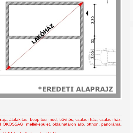
rajz
,
átalakítás
,
beépítési mód
,
bővítés
,
családi ház
,
családi ház
,
I OKOSSÁG
,
melléképület
,
oldalhatáron álló
,
otthon
,
panoráma
,
»