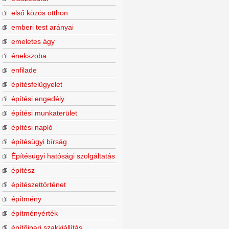
első közös otthon
emberi test arányai
emeletes ágy
énekszoba
enfilade
építésfelügyelet
építési engedély
építési munkaterület
építési napló
építésügyi bírság
Építésügyi hatósági szolgáltatás
építész
építészettörténet
építmény
építményérték
építőipari szakkiállítás