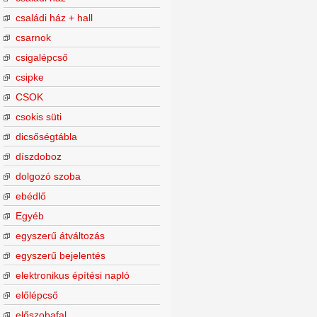
családi ház + hall
csarnok
csigalépcső
csipke
CSOK
csokis süti
dicsőségtábla
díszdoboz
dolgozó szoba
ebédlő
Egyéb
egyszerű átváltozás
egyszerű bejelentés
elektronikus építési napló
előlépcső
előszobafal