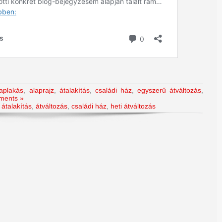
laplakás
,
alaprajz
,
átalakítás
,
családi ház
,
egyszerű átváltozás
,
ments »
,
átalakítás
,
átváltozás
,
családi ház
,
heti átváltozás