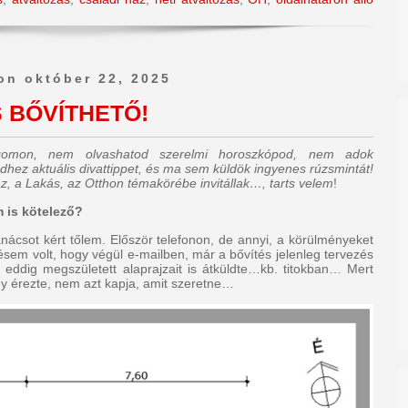
on október 22, 2025
 BŐVÍTHETŐ!
ogomon, nem olvashatod szerelmi horoszkópod, nem adok
dhez aktuális divattippet, és ma sem küldök ingyenes rúzsmintát!
z, a Lakás, az Otthon témakörébe invitállak…, tarts velem
!
 is kötelező?
nácsot kért tőlem. Először telefonon, de annyi, a körülményeket
désem volt, hogy végül e-mailben, már a bővítés jelenleg tervezés
és eddig megszületett alaprajzait is átküldte…kb. titokban… Mert
y érezte, nem azt kapja, amit szeretne…