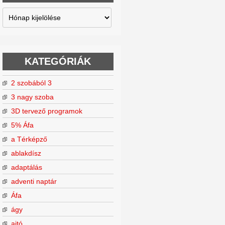
Archívum
KATEGÓRIÁK
2 szobából 3
3 nagy szoba
3D tervező programok
5% Áfa
a Térképző
ablakdísz
adaptálás
adventi naptár
Áfa
ágy
ajtó