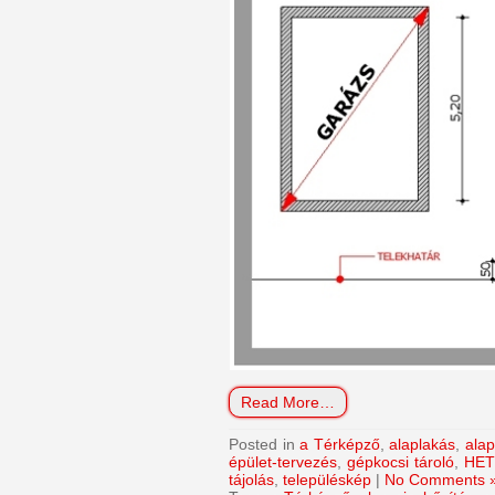
Read More…
Posted in
a Térképző
,
alaplakás
,
alap
épület-tervezés
,
gépkocsi tároló
,
HET
tájolás
,
településkép
|
No Comments 