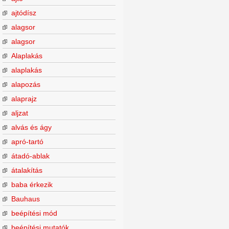
ajtódísz
alagsor
alagsor
Alaplakás
alaplakás
alapozás
alaprajz
aljzat
alvás és ágy
apró-tartó
átadó-ablak
átalakítás
baba érkezik
Bauhaus
beépítési mód
beépítési mutatók