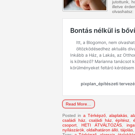
jutottunk, 
illetve érde
olvashatsz:
Read More…
Posted in
a Térképző
,
alaplakás
,
al
családi ház
,
családi ház
,
építész
,
csoport
,
HETI ÁTVÁLTOZÁS
,
inga
nyílászárók
,
oldalhatáron álló
,
tájolás
Tags:
a Térképző
,
alaprajz
,
átalakítá