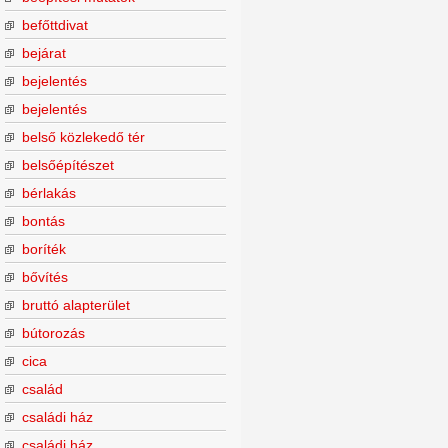
befőttdivat
bejárat
bejelentés
bejelentés
belső közlekedő tér
belsőépítészet
bérlakás
bontás
boríték
bővítés
bruttó alapterület
bútorozás
cica
család
családi ház
családi ház