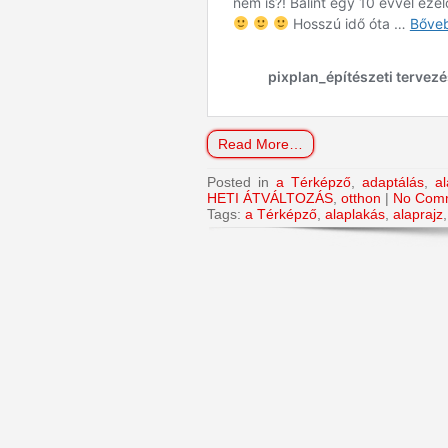
Read More…
Posted in
a Térképző
,
adaptálás
,
a
HETI ÁTVÁLTOZÁS
,
otthon
|
No Com
Tags:
a Térképző
,
alaplakás
,
alaprajz