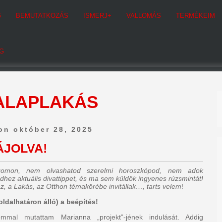
G
BEMUTATKOZÁS
ISMERJ+
VALLOMÁS
TERMÉKEIM
G
ALAPLAKÁS
on október 28, 2025
ÁJOLVA!
ogomon, nem olvashatod szerelmi horoszkópod, nem adok
dhez aktuális divattippet, és ma sem küldök ingyenes rúzsmintát!
z, a Lakás, az Otthon témakörébe invitállak…, tarts velem
!
ldalhatáron álló) a beépítés!
ommal mutattam Marianna „projekt”-jének indulását. Addig