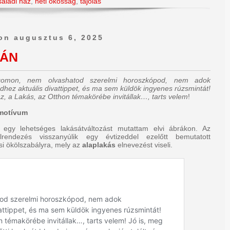
saládi ház
,
heti okosság
,
tájolás
on augusztus 6, 2025
TÁN
ogomon, nem olvashatod szerelmi horoszkópod, nem adok
dhez aktuális divattippet, és ma sem küldök ingyenes rúzsmintát!
z, a Lakás, az Otthon témakörébe invitállak…, tarts velem
!
 motívum
 egy lehetséges lakásátváltozást mutattam elvi ábrákon. Az
elrendezés visszanyúlik egy évtizeddel ezelőtt bemutatott
si ökölszabályra, mely az
alaplakás
elnevezést viseli.