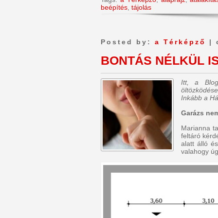
beépítés
,
tájolás
Posted by:
a Térképző
| 
BONTÁS NÉLKÜL IS
Itt, a Bl
öltözködése
Inkább a Há
Garázs nem
Marianna ta
feltáró kér
alatt álló 
valahogy úg