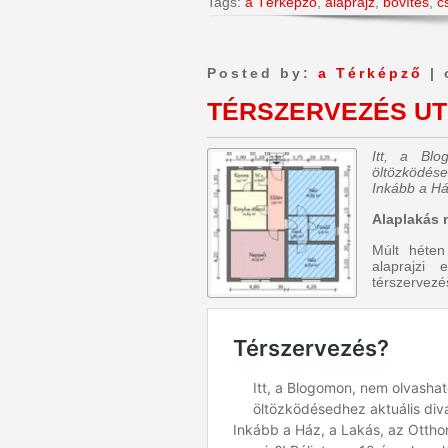
Tags:
a Térképző
,
alaprajz
,
bővítés
,
c
Posted by:
a Térképző
| 
TÉRSZERVEZÉS U
Itt, a Bl
öltözködése
Inkább a Há
Alaplakás
Múlt héten
alaprajzi 
térszervezé