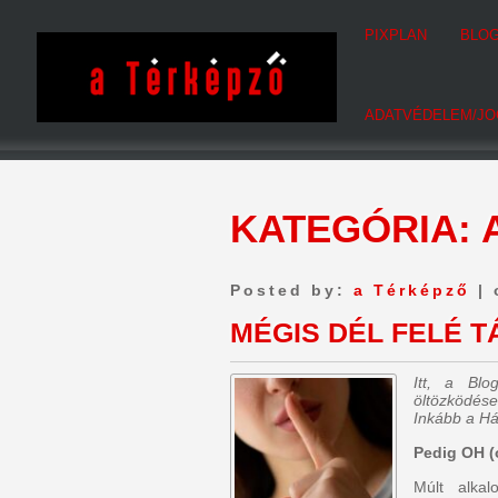
PIXPLAN
BLO
ADATVÉDELEM/JO
KATEGÓRIA:
Posted by:
a Térképző
| 
MÉGIS DÉL FELÉ T
Itt, a Bl
öltözködése
Inkább a Há
Pedig OH (o
Múlt alkal