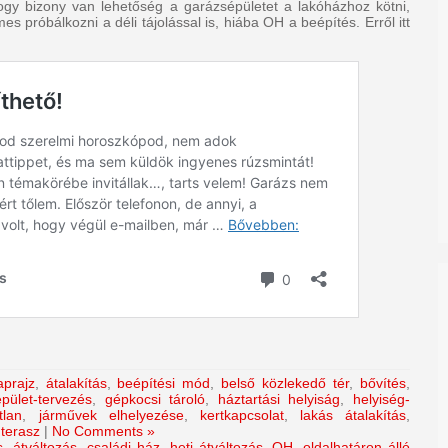
hogy bizony van lehetőség a garázsépületet a lakóházhoz kötni,
mes próbálkozni a déli tájolással is, hiába OH a beépítés. Erről itt
aprajz
,
átalakítás
,
beépítési mód
,
belső közlekedő tér
,
bővítés
,
épület-tervezés
,
gépkocsi tároló
,
háztartási helyiság
,
helyiség-
tlan
,
járművek elhelyezése
,
kertkapcsolat
,
lakás átalakítás
,
,
terasz
|
No Comments »
s
,
átváltozás
,
családi ház
,
heti átváltozás
,
OH
,
oldalhatáron álló