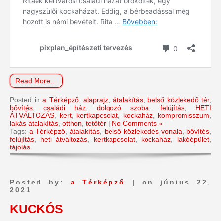
Read More…
Posted in
a Térképző
,
alaprajz
,
átalakítás
,
belső közlekedő tér
,
bővítés
,
családi ház
,
dolgozó szoba
,
felújítás
,
HETI
ÁTVÁLTOZÁS
,
kert
,
kertkapcsolat
,
kockaház
,
kompromisszum
,
lakás átalakítás
,
otthon
,
tetőtér
|
No Comments »
Tags:
a Térképző
,
átalakítás
,
belső közlekedés vonala
,
bővítés
,
felújítás
,
heti átváltozás
,
kertkapcsolat
,
kockaház
,
lakóépület
,
tájolás
Posted by:
a Térképző
| on június 22,
2021
KUCKÓS