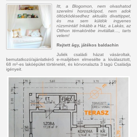
Itt, a Blogomon, nem olvashatod
szerelmi horoszkópod, nem adok
öltözködésedhez aktuális divattippet,
és ma sem küldök ingyenes
rúzsmintát! Inkább a Ház, a Lakás, az
Otthon témakörébe invitállak…, tarts
velem!
Rejtett ágy, játékos baldachin
Juliék családi házat vásároltak,
bemutatkozó/ajánlatkérő e-mailjében elmesélte a kiválasztott,
68 m²-es lakóépület történetét, és körvonalazta 3 tagú Családja
igényeit.