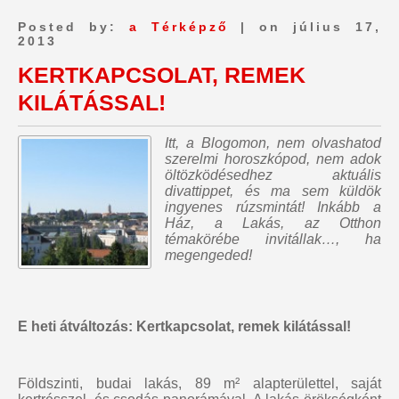
Posted by:
a Térképző
| on július 17,
2013
KERTKAPCSOLAT, REMEK
KILÁTÁSSAL!
Itt, a Blogomon,
nem olvashatod
szerelmi horoszkópod, nem adok
öltözködésedhez aktuális
divattippet, és ma sem küldök
ingyenes rúzsmintát
! Inkább a
Ház, a Lakás, az Otthon
témakörébe invitállak…, ha
megengeded!
E heti átváltozás: Kertkapcsolat, remek kilátással!
Földszinti, budai lakás, 89 m² alapterülettel, saját