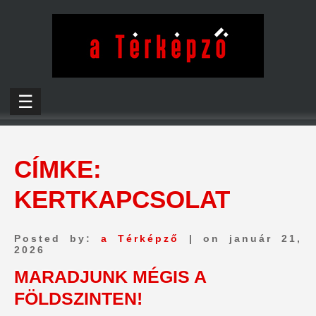
☰
CÍMKE:
KERTKAPCSOLAT
Posted by:
a Térképző
| on január 21,
2026
MARADJUNK MÉGIS A
FÖLDSZINTEN!