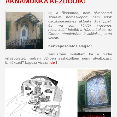
AKNAMUNKA KEZDŐDIK!
Itt, a Blogomon, nem olvashatod
szerelmi horoszkópod, nem adok
öltözködésedhez aktuális divattippet,
és ma sem küldök ingyenes
rúzsmintát! Inkább a Ház, a Lakás, az
Otthon témakörébe invitállak…, tarts
velem!
Kertkapcsolatos alagsor
Januárban mutattam be a budai
villaépületet, melyen 3D-ben eszközöltem némi átváltozást.
Emlékszel? Lapozz vissza
ide
!