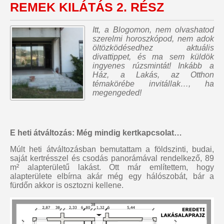
REMEK KILÁTÁS 2. RÉSZ
Itt, a Blogomon,
nem olvashatod
szerelmi horoszkópod, nem adok
öltözködésedhez aktuális
divattippet, és ma sem küldök
ingyenes rúzsmintát
! Inkább a
Ház, a Lakás, az Otthon
témakörébe invitállak…, ha
megengeded!
E heti átváltozás: Még mindig kertkapcsolat…
Múlt heti átváltozásban bemutattam a földszinti, budai,
saját kertrésszel és csodás panorámával rendelkező, 89
m² alapterületű lakást. Ott már említettem, hogy
alapterülete elbírna akár még egy hálószobát, bár a
fürdőn akkor is osztozni kellene.