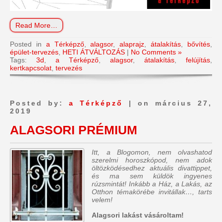
Read More…
Posted in
a Térképző
,
alagsor
,
alaprajz
,
átalakítás
,
bővítés
,
épület-tervezés
,
HETI ÁTVÁLTOZÁS
|
No Comments »
Tags:
3d
,
a Térképző
,
alagsor
,
átalakítás
,
felújítás
,
kertkapcsolat
,
tervezés
Posted by:
a Térképző
| on március 27,
2019
ALAGSORI PRÉMIUM
Itt, a Blogomon, nem olvashatod
szerelmi horoszkópod, nem adok
öltözködésedhez aktuális divattippet,
és ma sem küldök ingyenes
rúzsmintát! Inkább a Ház, a Lakás, az
Otthon témakörébe invitállak…, tarts
velem!
Alagsori lakást vásároltam!