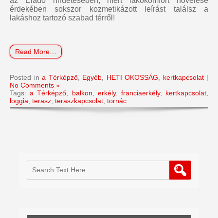
az Eladó hirdetésében, mert lakókomfort növelése
érdekében sokszor kozmetikázott leírást találsz a
lakáshoz tartozó szabad térről!
Read More…
Posted in
a Térképző
,
Egyéb
,
HETI OKOSSÁG
,
kertkapcsolat
|
No Comments »
Tags:
a Térképző
,
balkon
,
erkély
,
franciaerkély
,
kertkapcsolat
,
loggia
,
terasz
,
teraszkapcsolat
,
tornác