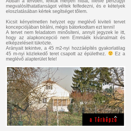
Abban a tervben, lelkük mélyén hibát, illetve pénzügyi
megvalósíthatatlanságot véltek felfedezni, és e kételyek
eloszlatásában kértek segítséget tőlem.
Kicsit kényelmetlen helyzet egy meglévő kiviteli tervet
koncepciójában bírálni, mégis bátorkodtam ezt tenni!
A tervet nem feladatom minősíteni, annyit jegyzek le itt,
hogy az alapkoncepció nem Emmáék kívánalmait és
elképzeléseit tükrözte.
Arányait tekintve, a 45 m2-nyi hozzáépítés gyakorlatilag
45 m-nyi közlekedő teret csapott az épülethez.
Ez a
meglévő alapterület fele!