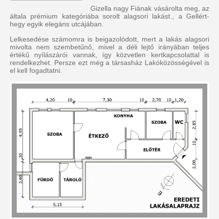
Gizella nagy Fiának vásárolta meg, az
általa prémium kategóriába sorolt alagsori lakást., a Gellért-
hegy egyik elegáns utcájában.
Lelkesedése számomra is beigazolódott, mert a lakás alagsori
mivolta nem szembetűnő, mivel a déli lejtő irányában teljes
értékű nyílászárói vannak, így közvetlen kertkapcsolattal is
rendelkezhet. Persze ezt még a társasház Lakóközösségével is
el kell fogadtatni.