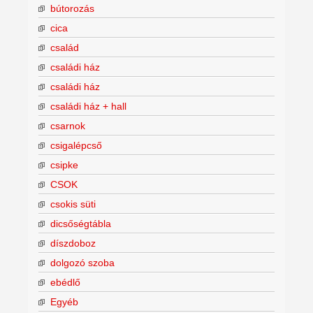
bútorozás
cica
család
családi ház
családi ház
családi ház + hall
csarnok
csigalépcső
csipke
CSOK
csokis süti
dicsőségtábla
díszdoboz
dolgozó szoba
ebédlő
Egyéb