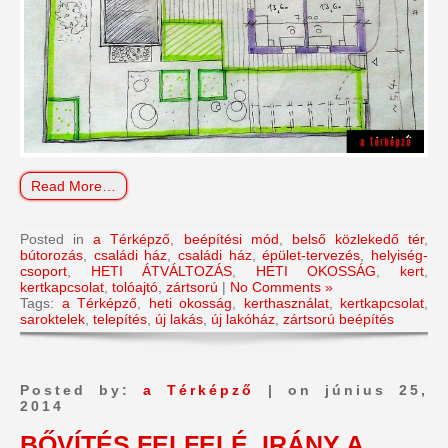
Read More…
Posted in
a Térképző
,
beépítési mód
,
belső közlekedő tér
,
bútorozás
,
családi ház
,
családi ház
,
épület-tervezés
,
helyiség-
csoport
,
HETI ÁTVÁLTOZÁS
,
HETI OKOSSÁG
,
kert
,
kertkapcsolat
,
tolóajtó
,
zártsorú
|
No Comments »
Tags:
a Térképző
,
heti okosság
,
kerthasználat
,
kertkapcsolat
,
saroktelek
,
telepítés
,
új lakás
,
új lakóház
,
zártsorú beépítés
Posted by:
a Térképző
| on június 25,
2014
BŐVÍTÉS FELFELÉ, IRÁNY A