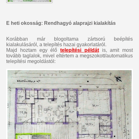
E heti okosság: Rendhagyó alaprajzi kialakítás
Korábban már blogoltama zártsorú beépítés
kialakulásáról, a telepítés hazai gyakorlatáról.
Majd hoztam egy élő
telepítési példát
is, amit most
tovább taglalok, mivel eltértem a megszokott/automatikus
telepítési megoldástól: