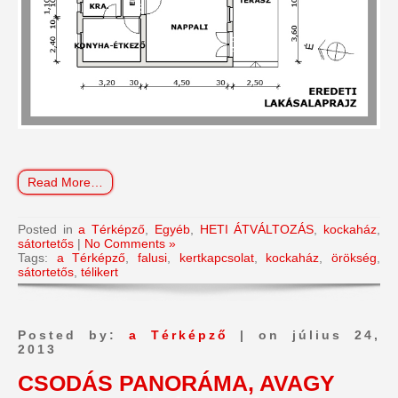
Read More…
Posted in
a Térképző
,
Egyéb
,
HETI ÁTVÁLTOZÁS
,
kockaház
,
sátortetős
|
No Comments »
Tags:
a Térképző
,
falusi
,
kertkapcsolat
,
kockaház
,
örökség
,
sátortetős
,
télikert
Posted by:
a Térképző
| on július 24,
2013
CSODÁS PANORÁMA, AVAGY