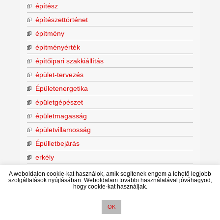
építész
építészettörténet
építmény
építményérték
építőipari szakkiállítás
épület-tervezés
Épületenergetika
épületgépészet
épületmagasság
épületvillamosság
Épülletbejárás
erkély
ÉTDR
A weboldalon cookie-kat használok, amik segítenek engem a lehető legjobb
szolgáltatások nyújtásában. Weboldalam további használatával jóváhagyod,
étkező
hogy cookie-kat használjak.
étkező
OK
fafödém