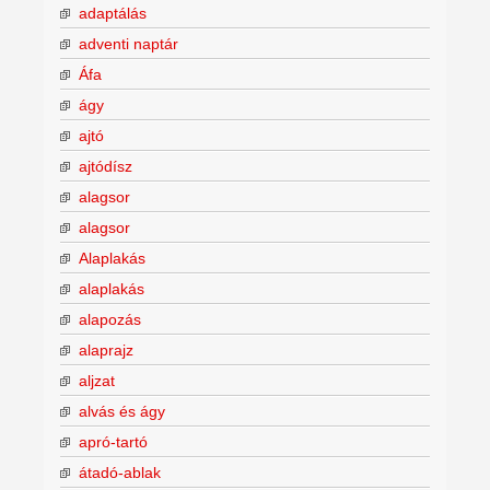
adaptálás
adventi naptár
Áfa
ágy
ajtó
ajtódísz
alagsor
alagsor
Alaplakás
alaplakás
alapozás
alaprajz
aljzat
alvás és ágy
apró-tartó
átadó-ablak