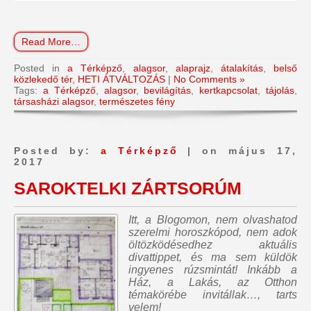
Read More…
Posted in
a Térképző
,
alagsor
,
alaprajz
,
átalakítás
,
belső
közlekedő tér
,
HETI ÁTVÁLTOZÁS
|
No Comments »
Tags:
a Térképző
,
alagsor
,
bevilágítás
,
kertkapcsolat
,
tájolás
,
társasházi alagsor
,
természetes fény
Posted by:
a Térképző
| on május 17,
2017
SAROKTELKI ZÁRTSORÚM
Itt, a Blogomon,
nem olvashatod
szerelmi horoszkópod, nem adok
öltözködésedhez aktuális
divattippet, és ma sem küldök
ingyenes rúzsmintát
! Inkább a
Ház, a Lakás, az Otthon
témakörébe invitállak…, tarts
velem!