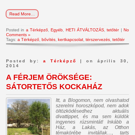
Read More…
Posted in
a Térképző
,
Egyéb
,
HETI ÁTVÁLTOZÁS
,
tetőtér
|
No
Comments »
Tags:
a Térképző
,
bővítés
,
kertkapcsolat
,
térszervezés
,
tetőtér
Posted by:
a Térképző
| on április 30,
2014
A FÉRJEM ÖRÖKSÉGE:
SÁTORTETŐS KOCKAHÁZ
Itt, a Blogomon,
nem olvashatod
szerelmi horoszkópod, nem adok
öltözködésedhez aktuális
divattippet, és ma sem küldök
ingyenes rúzsmintát
! Inkább a
Ház, a Lakás, az Otthon
témakörébe invitállak…, tarts