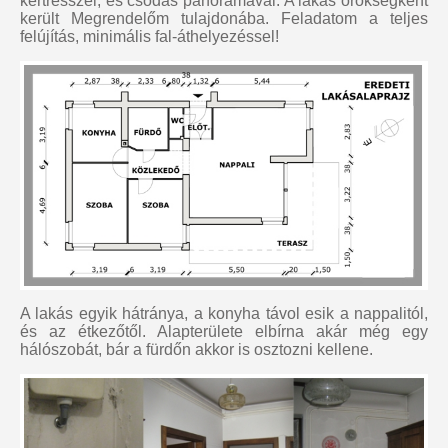
kertrésszel, és csodás panorámával. A lakás örökségként
került Megrendelőm tulajdonába. Feladatom a teljes
felújítás, minimális fal-áthelyezéssel!
A lakás egyik hátránya, a konyha távol esik a nappalitól,
és az étkezőtől. Alapterülete elbírna akár még egy
hálószobát, bár a fürdőn akkor is osztozni kellene.