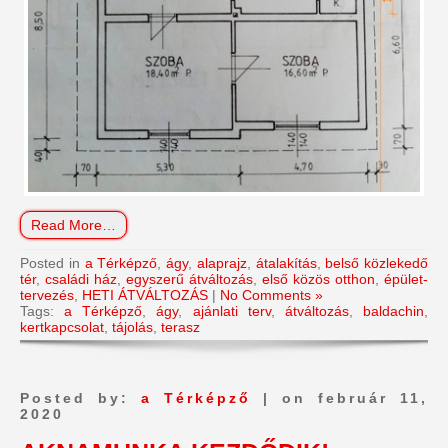
Read More…
Posted in
a Térképző
,
ágy
,
alaprajz
,
átalakítás
,
belső közlekedő
tér
,
családi ház
,
egyszerű átváltozás
,
első közös otthon
,
épület-
tervezés
,
HETI ÁTVÁLTOZÁS
|
No Comments »
Tags:
a Térképző
,
ágy
,
ajánlati terv
,
átváltozás
,
baldachin
,
kertkapcsolat
,
tájolás
,
terasz
Posted by:
a Térképző
| on február 11,
2020