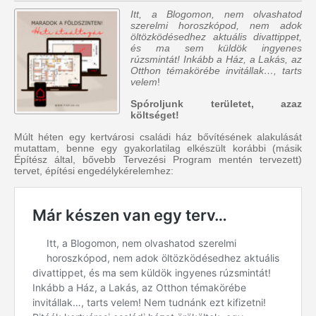
Itt, a Blogomon, nem olvashatod
szerelmi horoszkópod, nem adok
öltözködésedhez aktuális divattippet,
és ma sem küldök ingyenes
rúzsmintát! Inkább a Ház, a Lakás, az
Otthon témakörébe invitállak…, tarts
velem
!
Spóroljunk területet, azaz
költséget!
Múlt héten egy kertvárosi családi ház bővítésének alakulását
mutattam, benne egy gyakorlatilag elkészült korábbi (másik
Építész által, bővebb Tervezési Program mentén tervezett)
tervet, építési engedélykérelemhez: