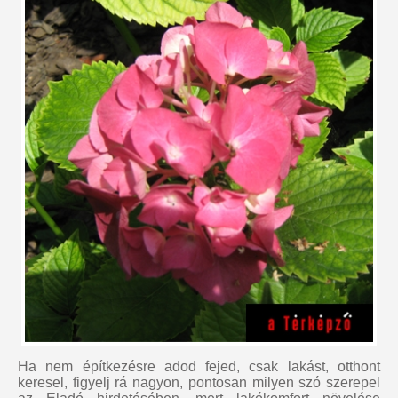
Ha nem építkezésre adod fejed, csak lakást, otthont
keresel, figyelj rá nagyon, pontosan milyen szó szerepel