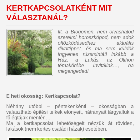
KERTKAPCSOLATKÉNT MIT
VÁLASZTANÁL?
Itt, a Blogomon,
nem olvashatod
szerelmi horoszkópod, nem adok
öltözködésedhez aktuális
divattippet, és ma sem küldök
ingyenes rúzsmintát
! Inkább a
Ház, a Lakás, az Otthon
témakörébe invitállak…, ha
megengeded!
E heti okosság: Kertkapcsolat?
Néhány utóbbi – péntekenkénti – okosságban a
választható építési telkek előnyeit, hátrányait tárgyaltuk a
fő égtájak mentén…
Ma a kertkapcsolat lehetőségeit nézzük át röviden,
lakások (nem kertes családi házak) esetében.