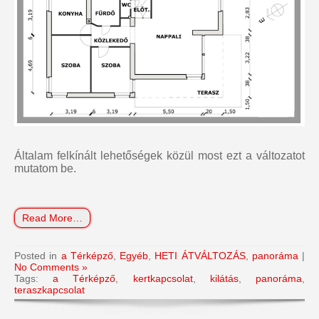
Általam felkínált lehetőségek közül most ezt a változatot
mutatom be.
Read More…
Posted in
a Térképző
,
Egyéb
,
HETI ÁTVÁLTOZÁS
,
panoráma
|
No Comments »
Tags:
a Térképző
,
kertkapcsolat
,
kilátás
,
panoráma
,
teraszkapcsolat