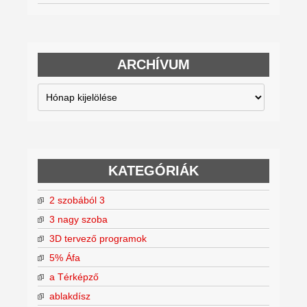
ARCHÍVUM
Archívum
KATEGÓRIÁK
2 szobából 3
3 nagy szoba
3D tervező programok
5% Áfa
a Térképző
ablakdísz