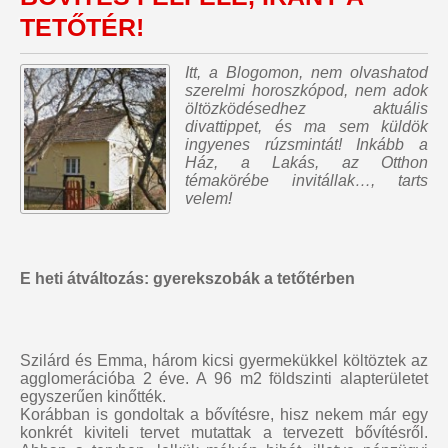
TETŐTÉR!
Itt, a Blogomon,
nem olvashatod
szerelmi horoszkópod, nem adok
öltözködésedhez aktuális
divattippet, és ma sem küldök
ingyenes rúzsmintát
! Inkább a
Ház, a Lakás, az Otthon
témakörébe invitállak…, tarts
velem!
E heti átváltozás: gyerekszobák a tetőtérben
Szilárd és Emma, három kicsi gyermekükkel költöztek az
agglomerációba 2 éve. A 96 m2 földszinti alapterületet
egyszerűen kinőtték.
Korábban is gondoltak a bővítésre, hisz nekem már egy
konkrét kiviteli tervet mutattak a tervezett bővítésről.