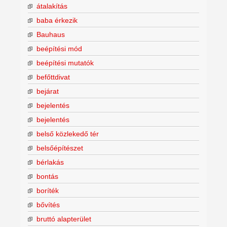
átalakítás
baba érkezik
Bauhaus
beépítési mód
beépítési mutatók
befőttdivat
bejárat
bejelentés
bejelentés
belső közlekedő tér
belsőépítészet
bérlakás
bontás
boríték
bővítés
bruttó alapterület