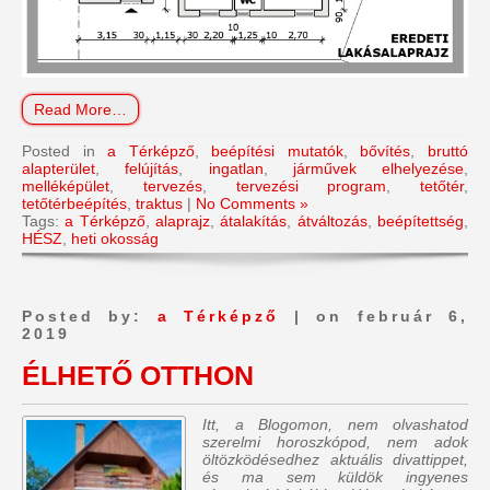
Read More…
Posted in
a Térképző
,
beépítési mutatók
,
bővítés
,
bruttó
alapterület
,
felújítás
,
ingatlan
,
járművek elhelyezése
,
melléképület
,
tervezés
,
tervezési program
,
tetőtér
,
tetőtérbeépítés
,
traktus
|
No Comments »
Tags:
a Térképző
,
alaprajz
,
átalakítás
,
átváltozás
,
beépítettség
,
HÉSZ
,
heti okosság
Posted by:
a Térképző
| on február 6,
2019
ÉLHETŐ OTTHON
Itt, a Blogomon, nem olvashatod
szerelmi horoszkópod, nem adok
öltözködésedhez aktuális divattippet,
és ma sem küldök ingyenes