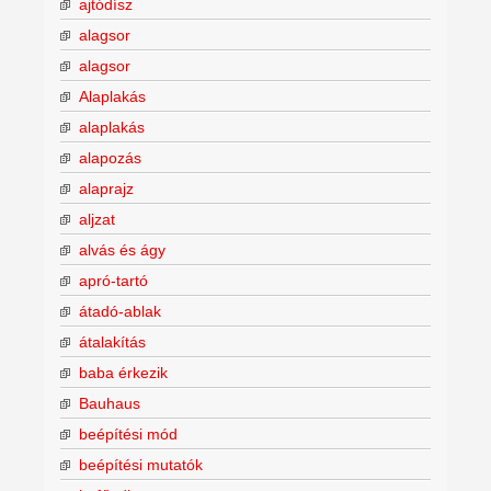
ajtódísz
alagsor
alagsor
Alaplakás
alaplakás
alapozás
alaprajz
aljzat
alvás és ágy
apró-tartó
átadó-ablak
átalakítás
baba érkezik
Bauhaus
beépítési mód
beépítési mutatók