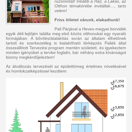
rúzsmintát! Inkább a Ház, a Lakás, az
Otthon témakörébe invitállak…, tarts
velem!
Friss ötletet várunk, elakadtunk!
Pali Párjával a Heves-megyei borvidék
egyik déli lejtőjén találta meg első közös otthonukat egy nyaraló
formájában. A bővítés/átalakítás során az általam élhetőnek
tartott és szerkezetileg is kialakítható térképzés Paliék által
összeállított Tervezési program mentén született, és igyekeztem
minden igényüket a tervbe foglalni, bár néhány extra kívánságot
bizony megkérdőjeleztem!
Az átváltozás tervezését az épülettömeg értelmes növelésével
és homlokzatképzéssel kezdtem: