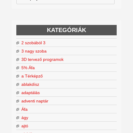
KATEGÓRIÁK
2 szobából 3
3 nagy szoba
3D tervező programok
5% Áfa
a Térképző
ablakdísz
adaptálás
adventi naptár
Áfa
ágy
ajtó