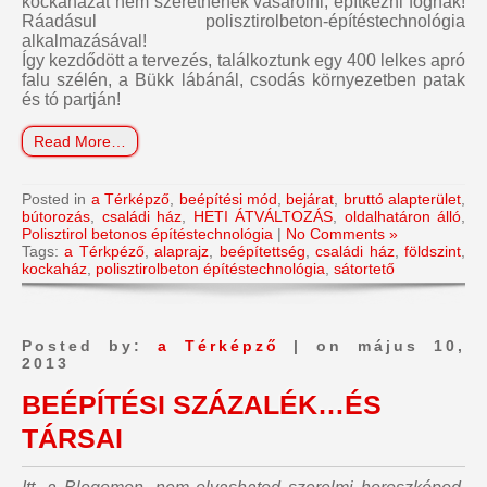
kockaházat nem szeretnének vásárolni, építkezni fognak!
Ráadásul polisztirolbeton-építéstechnológia
alkalmazásával!
Így kezdődött a tervezés, találkoztunk egy 400 lelkes apró
falu szélén, a Bükk lábánál, csodás környezetben patak
és tó partján!
Read More…
Posted in
a Térképző
,
beépítési mód
,
bejárat
,
bruttó alapterület
,
bútorozás
,
családi ház
,
HETI ÁTVÁLTOZÁS
,
oldalhatáron álló
,
Polisztirol betonos építéstechnológia
|
No Comments »
Tags:
a Térkpéző
,
alaprajz
,
beépítettség
,
családi ház
,
földszint
,
kockaház
,
polisztirolbeton építéstechnológia
,
sátortető
Posted by:
a Térképző
| on május 10,
2013
BEÉPÍTÉSI SZÁZALÉK…ÉS
TÁRSAI