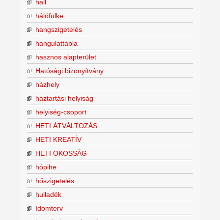
hall
hálófülke
hangszigetelés
hangulattábla
hasznos alapterület
Hatósági bizonyítvány
házhely
háztartási helyiság
helyiség-csoport
HETI ÁTVÁLTOZÁS
HETI KREATÍV
HETI OKOSSÁG
hópihe
hőszigetelés
hulladék
Idomterv