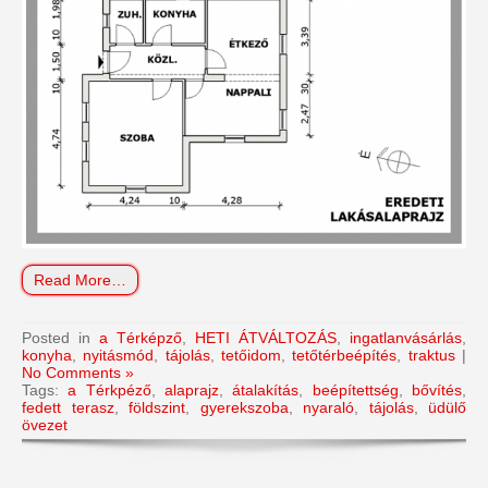
Read More…
Posted in
a Térképző
,
HETI ÁTVÁLTOZÁS
,
ingatlanvásárlás
,
konyha
,
nyitásmód
,
tájolás
,
tetőidom
,
tetőtérbeépítés
,
traktus
|
No Comments »
Tags:
a Térkpéző
,
alaprajz
,
átalakítás
,
beépítettség
,
bővítés
,
fedett terasz
,
földszint
,
gyerekszoba
,
nyaraló
,
tájolás
,
üdülő
övezet