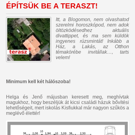
ÉPÍTSÜK BE A TERASZT!
Itt, a Blogomon,
nem olvashatod
szerelmi horoszkópod, nem adok
öltözködésedhez aktuális
divattippet, és ma sem küldök
ingyenes rúzsmintát
! Inkább a
Ház, a Lakás, az Otthon
témakörébe invitállak…, tarts
velem!
Minimum kell két hálószoba!
Helga és Jenő májusban keresett meg, meghívtak
magukhoz, hogy beszéljük át kicsi családi házuk bővítési
lehetőségeit, mert iskolás Kisfiukkal már nagyon szűkös a
meglévő élettér!