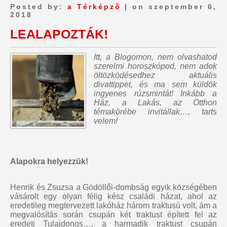
Posted by:
a Térképző
| on szeptember 6,
2018
LEALAPOZTÁK!
Itt, a Blogomon,
nem olvashatod
szerelmi horoszkópod, nem adok
öltözködésedhez aktuális
divattippet, és ma sem küldök
ingyenes rúzsmintát
! Inkább a
Ház, a Lakás, az Otthon
témakörébe invitállak…, tarts
velem!
Alapokra helyezzük!
Henrik és Zsuzsa a Gödöllői-dombság egyik községében
vásárolt egy olyan félig kész családi házat, ahol az
eredetileg megtervezett lakóház három traktusú volt, ám a
megvalósítás során csupán két traktust épített fel az
eredeti Tulajdonos…, a harmadik traktust csupán