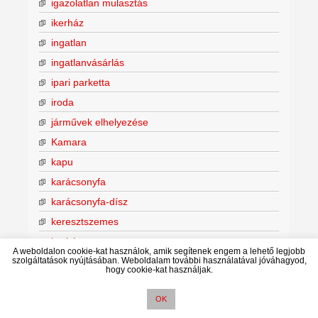
igazolatlan mulasztás
ikerház
ingatlan
ingatlanvásárlás
ipari parketta
iroda
járművek elhelyezése
Kamara
kapu
karácsonyfa
karácsonyfa-dísz
keresztszemes
kerítés
A weboldalon cookie-kat használok, amik segítenek engem a lehető legjobb
szolgáltatások nyújtásában. Weboldalam további használatával jóváhagyod,
kert
hogy cookie-kat használjak.
kertkapcsolat
OK
keskeny tér