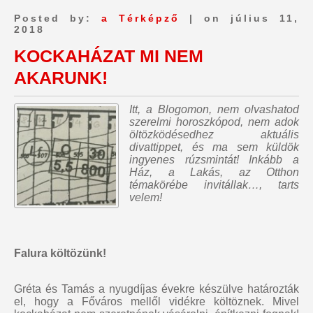
Posted by:
a Térképző
| on július 11,
2018
KOCKAHÁZAT MI NEM
AKARUNK!
Itt, a Blogomon,
nem olvashatod
szerelmi horoszkópod, nem adok
öltözködésedhez aktuális
divattippet, és ma sem küldök
ingyenes rúzsmintát
! Inkább a
Ház, a Lakás, az Otthon
témakörébe invitállak…, tarts
velem!
Falura költözünk!
Gréta és Tamás a nyugdíjas évekre készülve határozták
el, hogy a Főváros mellől vidékre költöznek. Mivel