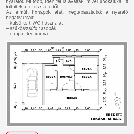
nyaralót. Mi több, idén fel is avatták, mivel unokáikkal itt
töltötték a teljes szünidőt.
Az elmúlt hónapok alatt megtapasztalták a nyaraló
negatívumait:
– külső kerti WC használat,
– szűkös/zsúfolt szobák,
– nappali tér hiánya.