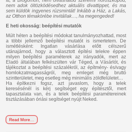
Itt, a Blogomon,
nem olvashatod szerelmi horoszkópod,
nem adok öltözködésedhez aktuális divattippet, és ma
sem küldök ingyenes rúzsmintát
! Inkább a Ház, a Lakás,
az Otthon témakörébe invitállak…, ha megengeded!
E heti okosság: beépítési mutatók
Múlt héten a beépítési módokat tanulmányozhattad, most
a többi jellemző beépítési mutatót is ismertetem. De
ismétlésként: Ingatlan vásárlása előtt célszerű
utánajárnod, hogy a választott építési telekre éppen
milyen beépítési paraméterek az irányadók, mert az
Eladó általában felkészülten vár Téged, a Vásárlót, és
tájékoztat a beépítési százalékról, az építmény- és/vagy
homlokzatmagasságról, meg emleget még bruttó
szintterületet, meg esetleg még minimális zöldfelületet…
Ha építkezni fogsz, azt javaslom, hogy a telek
keresésénél is kérj segítséget egy építésztől, mert
tapasztalata van, és a telek beépítési paramétereinek
tisztázásában óriási segítséget nyújt Neked.
Read More…