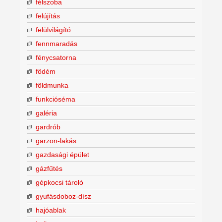
félszoba
felújítás
felülvilágító
fennmaradás
fénycsatorna
födém
földmunka
funkcióséma
galéria
gardrób
garzon-lakás
gazdasági épület
gázfűtés
gépkocsi tároló
gyufásdoboz-dísz
hajóablak