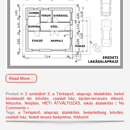
Read More…
Posted in
2 szobából 3
,
a Térképző
,
alaprajz
,
átalakítás
,
belső
közlekedő tér
,
bővítés
,
családi ház
,
épület-tervezés
,
étkező
,
félszoba
,
felújítás
,
HETI ÁTVÁLTOZÁS
,
lakás átalakítás
|
No
Comments »
Tags:
a Térkpéző
,
alaprajz
,
átalakítás
,
beépítettség
,
bővítés
,
családi ház
,
fedett terasz beépítése
,
földszint