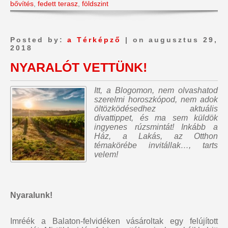
bővítés
,
fedett terasz
,
földszint
Posted by:
a Térképző
| on augusztus 29,
2018
NYARALÓT VETTÜNK!
Itt, a Blogomon,
nem olvashatod
szerelmi horoszkópod, nem adok
öltözködésedhez aktuális
divattippet, és ma sem küldök
ingyenes rúzsmintát
! Inkább a
Ház, a Lakás, az Otthon
témakörébe invitállak…, tarts
velem!
Nyaralunk!
Imréék a Balaton-felvidéken vásároltak egy felújított