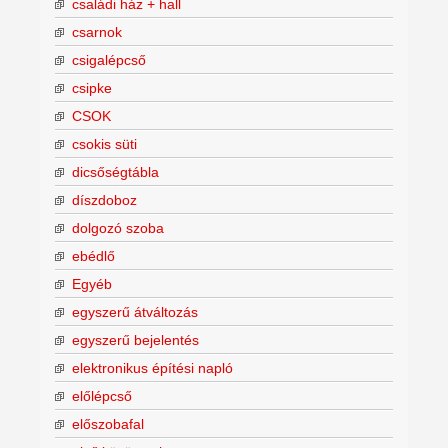
családi ház + hall
csarnok
csigalépcső
csipke
CSOK
csokis süti
dicsőségtábla
díszdoboz
dolgozó szoba
ebédlő
Egyéb
egyszerű átváltozás
egyszerű bejelentés
elektronikus építési napló
előlépcső
előszobafal