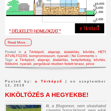
Read More…
Posted in
a Térképző
,
alaprajz
,
átalakítás
,
bővítés
,
HETI
ÁTVÁLTOZÁS
,
kompromisszum
,
nyaraló
|
No Comments »
Tags:
a Térkpéző
,
alaprajz
,
átalakítás
,
beépítettség
,
bővítés
,
földszint
,
nyaraló
,
pergolával részben fedett terasz
,
pince
Posted by:
a Térképző
| on szeptember
12, 2018
KIKÖLTÖZÉS A HEGYEKBE!
Itt, a Blogomon,
nem olvashatod
szerelmi horoszkópod, nem adok