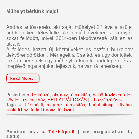
Műhelyt bérlünk majd!
András autószerelő, aki saját műhelyét 27 éve a szülei
hobbi telkén létesítette. Az elmúlt években a környék
sokat fejlődött, mivel 2014-ben lakóövezetté vált ez az
utca is.
A fejlődés hozott új közműveket és aszfalt burkolatot
„fekvőrendőrökkel”. Mérlegelt a Család, és úgy döntöttek,
inkább bérelnek egy műhelyt a közeli ipartelepen, és a
meglévő ingatlanjukat fejlesztik, ha van rá lehetőség.
Read More…
Posted in
a Térképző
,
alaprajz
,
átalakítás
,
belső közlekedő tér
,
bővítés
,
családi ház
,
HETI ÁTVÁLTOZÁS
|
2 hozzászólás »
Tags:
a Térkpéző
,
alaprajz
,
átalakítás
,
beépítettség
,
bővítés
,
családi ház
,
fedett terasz
,
földszint
Posted by:
a Térképző
| on augusztus 1,
2018