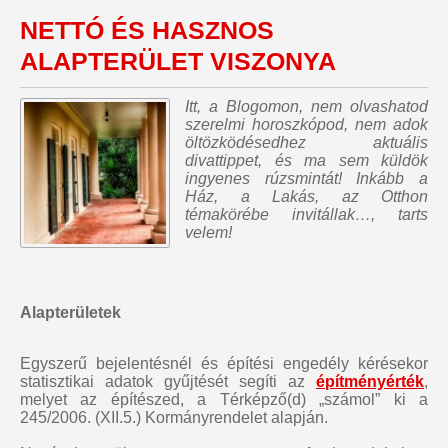
NETTÓ ÉS HASZNOS
ALAPTERÜLET VISZONYA
Itt, a Blogomon,
nem olvashatod
szerelmi horoszkópod, nem adok
öltözködésedhez aktuális
divattippet, és ma sem küldök
ingyenes rúzsmintát
! Inkább a
Ház, a Lakás, az Otthon
témakörébe invitállak…, tarts
velem!
Alapterületek
Egyszerű bejelentésnél és építési engedély kérésekor
statisztikai adatok gyűjtését segíti az
építményérték
,
melyet az építészed, a Térképző(d) „számol” ki a
245/2006. (XII.5.) Kormányrendelet alapján.