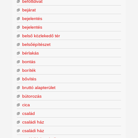
befőttdivat
bejárat
bejelentés
bejelentés
belső közlekedő tér
belsőépítészet
bérlakás
bontás
boríték
bővítés
bruttó alapterület
bútorozás
cica
család
családi ház
családi ház