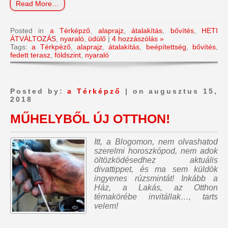
Read More…
Posted in
a Térképző
,
alaprajz
,
átalakítás
,
bővítés
,
HETI
ÁTVÁLTOZÁS
,
nyaraló
,
üdülő
|
4 hozzászólás »
Tags:
a Térkpéző
,
alaprajz
,
átalakítás
,
beépítettség
,
bővítés
,
fedett terasz
,
földszint
,
nyaraló
Posted by:
a Térképző
| on augusztus 15,
2018
MŰHELYBŐL ÚJ OTTHON!
Itt, a Blogomon,
nem olvashatod
szerelmi horoszkópod, nem adok
öltözködésedhez aktuális
divattippet, és ma sem küldök
ingyenes rúzsmintát
! Inkább a
Ház, a Lakás, az Otthon
témakörébe invitállak…, tarts
velem!