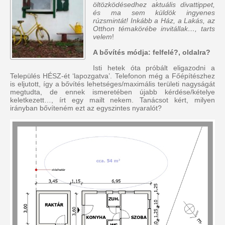
öltözködésedhez aktuális divattippet,
és ma sem küldök ingyenes
rúzsmintát! Inkább a Ház, a Lakás, az
Otthon témakörébe invitállak…, tarts
velem
!
A bővítés módja: felfelé?, oldalra?
Isti hetek óta próbált eligazodni a
Település HÉSZ-ét ‘lapozgatva’. Telefonon még a Főépítészhez
is eljutott, így a bővítés lehetséges/maximális területi nagyságát
megtudta, de ennek ismeretében újabb kérdése/kételye
keletkezett…, írt egy mailt nekem. Tanácsot kért, milyen
irányban bővíteném ezt az egyszintes nyaralót?