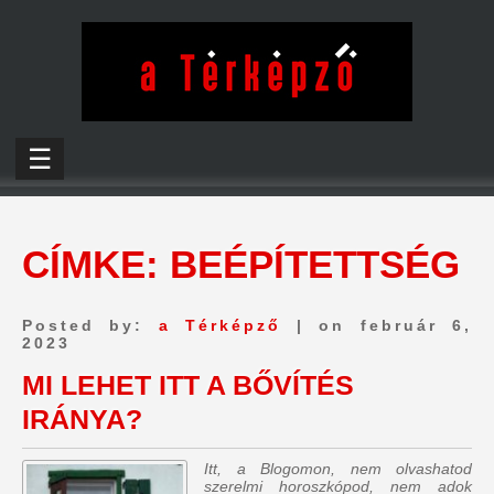
☰
CÍMKE:
BEÉPÍTETTSÉG
Posted by:
a Térképző
| on február 6,
2023
MI LEHET ITT A BŐVÍTÉS
IRÁNYA?
Itt, a Blogomon, nem olvashatod
szerelmi horoszkópod, nem adok