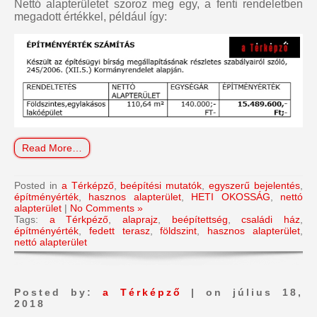
Nettó alapterületet szoroz meg egy, a fenti rendeletben
megadott értékkel, például így:
Read More…
Posted in
a Térképző
,
beépítési mutatók
,
egyszerű bejelentés
,
építményérték
,
hasznos alapterület
,
HETI OKOSSÁG
,
nettó
alapterület
|
No Comments »
Tags:
a Térkpéző
,
alaprajz
,
beépítettség
,
családi ház
,
építményérték
,
fedett terasz
,
földszint
,
hasznos alapterület
,
nettó alapterület
Posted by:
a Térképző
| on július 18,
2018