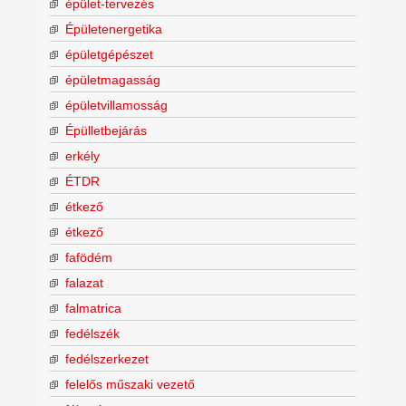
épület-tervezés
Épületenergetika
épületgépészet
épületmagasság
épületvillamosság
Épülletbejárás
erkély
ÉTDR
étkező
étkező
fafödém
falazat
falmatrica
fedélszék
fedélszerkezet
felelős műszaki vezető