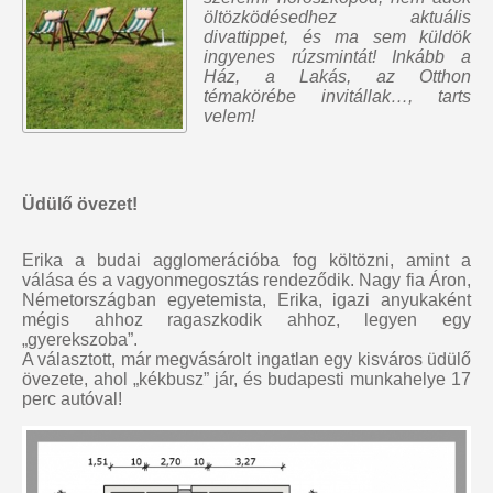
öltözködésedhez aktuális
divattippet, és ma sem küldök
ingyenes rúzsmintát
! Inkább a
Ház, a Lakás, az Otthon
témakörébe invitállak…, tarts
velem!
Üdülő övezet!
Erika a budai agglomerációba fog költözni, amint a
válása és a vagyonmegosztás rendeződik. Nagy fia Áron,
Németországban egyetemista, Erika, igazi anyukaként
mégis ahhoz ragaszkodik ahhoz, legyen egy
„gyerekszoba”.
A választott, már megvásárolt ingatlan egy kisváros üdülő
övezete, ahol „kékbusz” jár, és budapesti munkahelye 17
perc autóval!