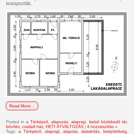
lealapozták.
Read More…
Posted in
a Térképző
,
alapozás
,
alaprajz
,
belső közlekedő tér
,
bővítés
,
családi ház
,
HETI ÁTVÁLTOZÁS
|
4 hozzászólás »
Tags:
a Térkpéző
,
alaprajz
,
alapzás
,
átalakítás
,
beépítettség
,