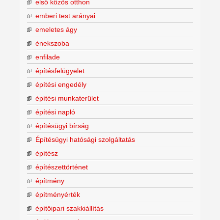
első közös otthon
emberi test arányai
emeletes ágy
énekszoba
enfilade
építésfelügyelet
építési engedély
építési munkaterület
építési napló
építésügyi bírság
Építésügyi hatósági szolgáltatás
építész
építészettörténet
építmény
építményérték
építőipari szakkiállítás