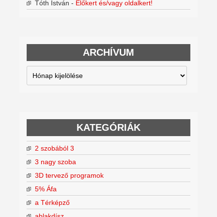
Tóth István
-
Előkert és/vagy oldalkert!
ARCHÍVUM
Archívum
KATEGÓRIÁK
2 szobából 3
3 nagy szoba
3D tervező programok
5% Áfa
a Térképző
ablakdísz