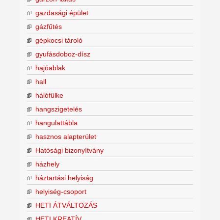
gazdasági épület
gázfűtés
gépkocsi tároló
gyufásdoboz-dísz
hajóablak
hall
hálófülke
hangszigetelés
hangulattábla
hasznos alapterület
Hatósági bizonyítvány
házhely
háztartási helyiság
helyiség-csoport
HETI ÁTVÁLTOZÁS
HETI KREATÍV