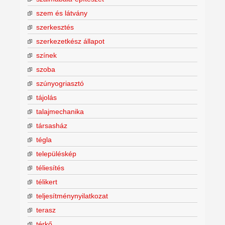
szem és látvány
szerkesztés
szerkezetkész állapot
színek
szoba
szúnyogriasztó
tájolás
talajmechanika
társasház
tégla
településkép
téliesítés
télikert
teljesítménynyilatkozat
terasz
térkő