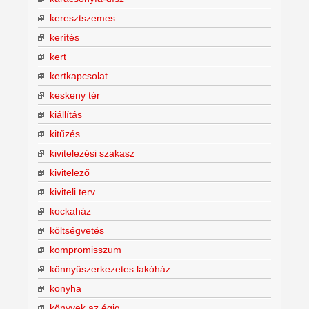
keresztszemes
kerítés
kert
kertkapcsolat
keskeny tér
kiállítás
kitűzés
kivitelezési szakasz
kivitelező
kiviteli terv
kockaház
költségvetés
kompromisszum
könnyűszerkezetes lakóház
konyha
könyvek az égig