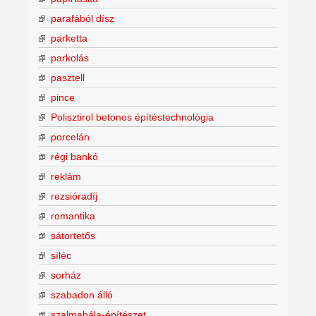
parafából dísz
parketta
parkolás
pasztell
pince
Polisztirol betonos építéstechnológia
porcelán
régi bankó
reklám
rezsióradíj
romantika
sátortetős
síléc
sorház
szabadon álló
szalmabála-építészet