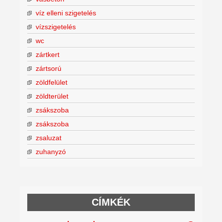
víz elleni szigetelés
vízszigetelés
wc
zártkert
zártsorú
zöldfelület
zöldterület
zsákszoba
zsákszoba
zsaluzat
zuhanyzó
CÍMKÉK