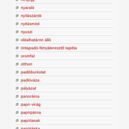
nyaraló
nyílászárók
nyitásmód
nyuszi
oldalhatáron álló
öntapadó-fényáteresztő tapéta
oromfal
otthon
padlóburkolat
padlóváza
pályázat
panoráma
papír-virág
papírpárna
papírtasak
papírtáska