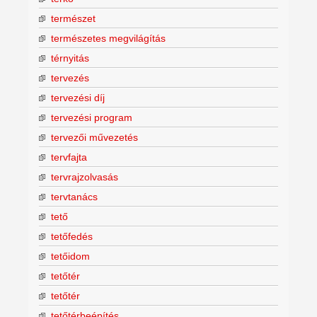
természet
természetes megvilágítás
térnyitás
tervezés
tervezési díj
tervezési program
tervezői művezetés
tervfajta
tervrajzolvasás
tervtanács
tető
tetőfedés
tetőidom
tetőtér
tetőtér
tetőtérbeépítés