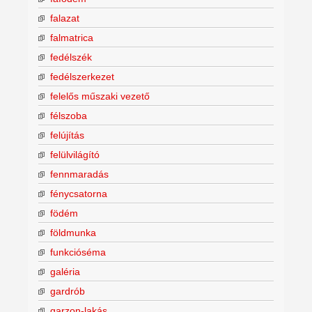
falazat
falmatrica
fedélszék
fedélszerkezet
felelős műszaki vezető
félszoba
felújítás
felülvilágító
fennmaradás
fénycsatorna
födém
földmunka
funkcióséma
galéria
gardrób
garzon-lakás