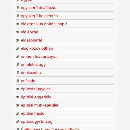
egyszerű átváltozás
egyszerű bejelentés
elektronikus építési napló
előlépcső
előszobafal
első közös otthon
emberi test arányai
emeletes ágy
énekszoba
enfilade
építésfelügyelet
építési engedély
építési munkaterület
építési napló
építésügyi bírság
Építésügyi hatósági szolgáltatás