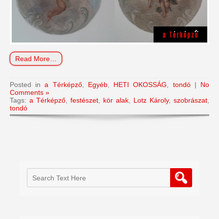
Read More…
Posted in
a Térképző
,
Egyéb
,
HETI OKOSSÁG
,
tondó
|
No
Comments »
Tags:
a Térképző
,
festészet
,
kör alak
,
Lotz Károly
,
szobrászat
,
tondó