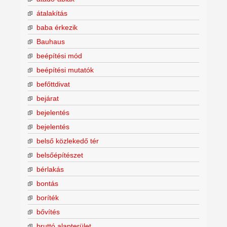
átalakítás
baba érkezik
Bauhaus
beépítési mód
beépítési mutatók
befőttdivat
bejárat
bejelentés
bejelentés
belső közlekedő tér
belsőépítészet
bérlakás
bontás
boríték
bővítés
bruttó alapterület