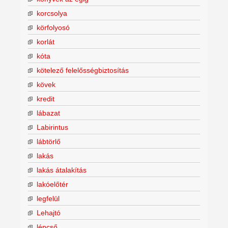
korcsolya
körfolyosó
korlát
kóta
kötelező felelősségbiztosítás
kövek
kredit
lábazat
Labirintus
lábtörlő
lakás
lakás átalakítás
lakóelőtér
legfelül
Lehajtó
lépcső