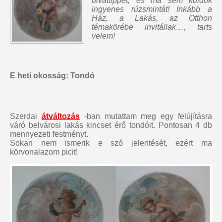
divattippet, és ma sem küldök
ingyenes rúzsmintát
! Inkább a
Ház, a Lakás, az Otthon
témakörébe invitállak…, tarts
velem!
E heti okosság: Tondó
Szerdai
átváltozás
-ban mutattam meg egy felújításra
váró belvárosi lakás kincset érő tondóit. Pontosan 4 db
mennyezeti festményt.
Sokan nem ismerik e szó jelentését, ezért ma
körvonalazom picit!