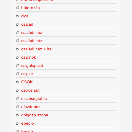
bútorozás
cica
család
családi ház
családi ház
családi ház + hall
csarnok
csigalépcső
csipke
CSOK
csokis süti
dicsőségtábla
díszdoboz
dolgozó szoba
ebédlő
Egyéb