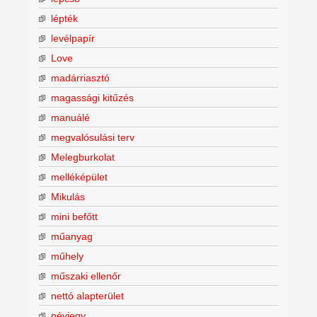
lépték
levélpapír
Love
madárriasztó
magassági kitűzés
manuálé
megvalósulási terv
Melegburkolat
melléképület
Mikulás
mini befőtt
műanyag
műhely
műszaki ellenőr
nettó alapterület
névjegy