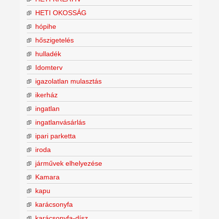
HETI OKOSSÁG
hópihe
hőszigetelés
hulladék
Idomterv
igazolatlan mulasztás
ikerház
ingatlan
ingatlanvásárlás
ipari parketta
iroda
járművek elhelyezése
Kamara
kapu
karácsonyfa
karácsonyfa-dísz