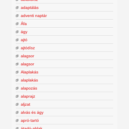
adaptálás
adventi naptár
Áfa
ágy
ajtó
ajtódísz
alagsor
alagsor
Alaplakás
alaplakás
alapozás
alaprajz
aljzat
alvás és ágy
apró-tartó
átadó-ablak