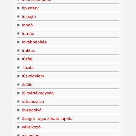
típusterv
tolóajtó
tondó
tornác
továbbépítés
traktus
tűzfal
Tűzifa
tűzvédelem
üdülő
új mértékegység
urbanizáció
üveggolyó
üvegre ragasztható tapéta
vállalkozó
vasbeton