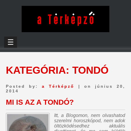
☰
KATEGÓRIA:
TONDÓ
Posted by:
a Térképző
| on június 20,
2014
MI IS AZ A TONDÓ?
Itt, a Blogomon,
nem olvashatod
szerelmi horoszkópod, nem adok
öltözködésedhez aktuális