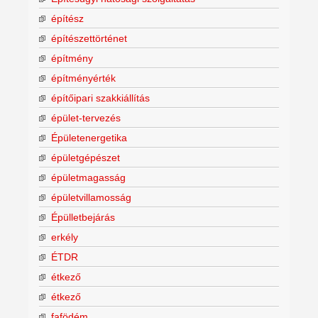
építész
építészettörténet
építmény
építményérték
építőipari szakkiállítás
épület-tervezés
Épületenergetika
épületgépészet
épületmagasság
épületvillamosság
Épülletbejárás
erkély
ÉTDR
étkező
étkező
fafödém