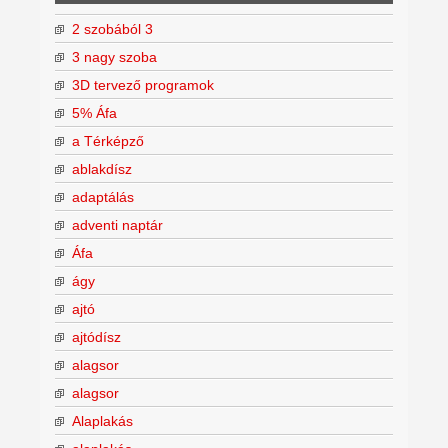
2 szobából 3
3 nagy szoba
3D tervező programok
5% Áfa
a Térképző
ablakdísz
adaptálás
adventi naptár
Áfa
ágy
ajtó
ajtódísz
alagsor
alagsor
Alaplakás