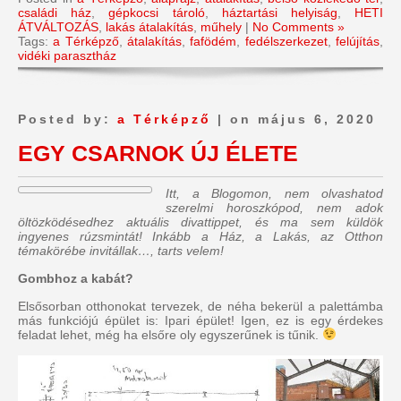
családi ház
,
gépkocsi tároló
,
háztartási helyiság
,
HETI
ÁTVÁLTOZÁS
,
lakás átalakítás
,
műhely
|
No Comments »
Tags:
a Térképző
,
átalakítás
,
fafödém
,
fedélszerkezet
,
felújítás
,
vidéki parasztház
Posted by:
a Térképző
| on május 6, 2020
EGY CSARNOK ÚJ ÉLETE
Itt, a Blogomon,
nem olvashatod
szerelmi horoszkópod, nem adok
öltözködésedhez aktuális divattippet, és ma sem küldök
ingyenes rúzsmintát
! Inkább a Ház, a Lakás, az Otthon
témakörébe invitállak…, tarts velem!
Gombhoz a kabát?
Elsősorban otthonokat tervezek, de néha bekerül a palettámba
más funkciójú épület is: Ipari épület! Igen, ez is egy érdekes
feladat lehet, még ha elsőre oly egyszerűnek is tűnik.