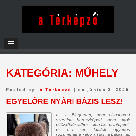
☰
KATEGÓRIA:
MŰHELY
Posted by:
a Térképző
| on június 3, 2025
EGYELŐRE NYÁRI BÁZIS LESZ!
Itt, a Blogomon, nem olvashatod
szerelmi horoszkópod, nem adok
öltözködésedhez aktuális divattippet,
és ma sem küldök ingyenes
rúzsmintát! Inkább a Ház, a Lakás, az