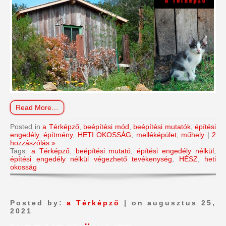
Read More…
Posted in
a Térképző
,
beépítési mód
,
beépítési mutatók
,
építési
engedély
,
építmény
,
HETI OKOSSÁG
,
melléképület
,
műhely
|
2
hozzászólás »
Tags:
a Térképző
,
beépítési mutató
,
építési engedély nélkül
,
építési engedély nélkül végezhető tevékenység
,
HÉSZ
,
heti
okosság
Posted by:
a Térképző
| on augusztus 25,
2021