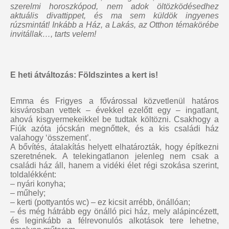
szerelmi horoszkópod, nem adok öltözködésedhez
aktuális divattippet, és ma sem küldök ingyenes
rúzsmintát
! Inkább a Ház, a Lakás, az Otthon témakörébe
invitállak…, tarts velem!
E heti átváltozás: Földszintes a kert is!
Emma és Frigyes a fővárossal közvetlenül határos
kisvárosban vettek – évekkel ezelőtt egy – ingatlant,
ahová kisgyermekeikkel be tudtak költözni. Csakhogy a
Fiúk azóta jócskán megnőttek, és a kis családi ház
valahogy ‘összement’.
A bővítés, átalakítás helyett elhatározták, hogy építkezni
szeretnének. A telekingatlanon jelenleg nem csak a
családi ház áll, hanem a vidéki élet régi szokása szerint,
toldalékként:
– nyári konyha;
– műhely;
– kerti (pottyantós wc) – ez kicsit arrébb, önállóan;
– és még hátrább egy önálló pici ház, mely alápincézett,
és leginkább a félrevonulós alkotások tere lehetne,