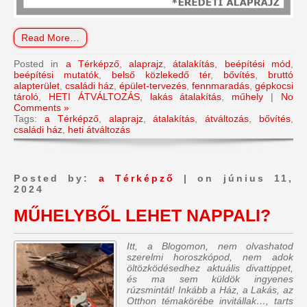
Read More…
Posted in
a Térképző
,
alaprajz
,
átalakítás
,
beépítési mód
,
beépítési mutatók
,
belső közlekedő tér
,
bővítés
,
bruttó
alapterület
,
családi ház
,
épület-tervezés
,
fennmaradás
,
gépkocsi
tároló
,
HETI ÁTVÁLTOZÁS
,
lakás átalakítás
,
műhely
|
No
Comments »
Tags:
a Térképző
,
alaprajz
,
átalakítás
,
átváltozás
,
bővítés
,
családi ház
,
heti átváltozás
Posted by:
a Térképző
| on június 11,
2024
MŰHELYBŐL LEHET NAPPALI?
Itt, a Blogomon, nem olvashatod
szerelmi horoszkópod, nem adok
öltözködésedhez aktuális divattippet,
és ma sem küldök ingyenes
rúzsmintát! Inkább a Ház, a Lakás, az
Otthon témakörébe invitállak…, tarts