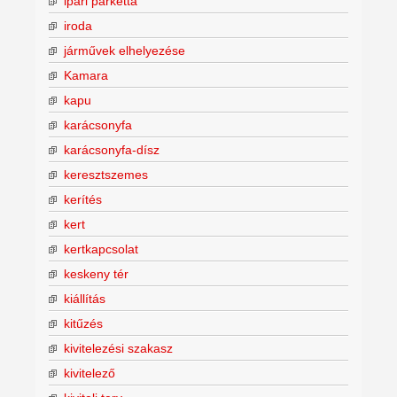
ipari parketta
iroda
járművek elhelyezése
Kamara
kapu
karácsonyfa
karácsonyfa-dísz
keresztszemes
kerítés
kert
kertkapcsolat
keskeny tér
kiállítás
kitűzés
kivitelezési szakasz
kivitelező