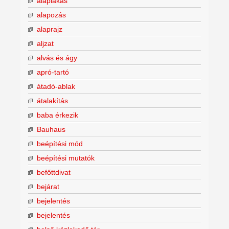
alaplakás
alapozás
alaprajz
aljzat
alvás és ágy
apró-tartó
átadó-ablak
átalakítás
baba érkezik
Bauhaus
beépítési mód
beépítési mutatók
befőttdivat
bejárat
bejelentés
bejelentés