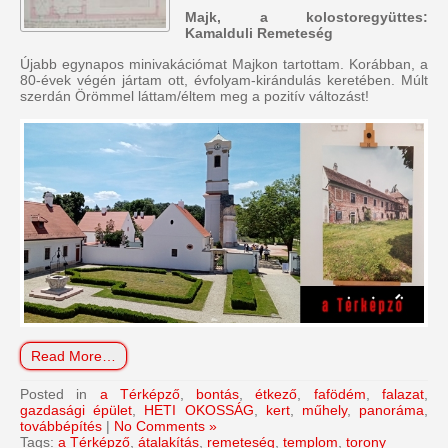
Majk, a kolostoregyüttes:
Kamalduli Remeteség
Újabb egynapos minivakációmat Majkon tartottam. Korábban, a
80-évek végén jártam ott, évfolyam-kirándulás keretében. Múlt
szerdán Örömmel láttam/éltem meg a pozitív változást!
Read More…
Posted in
a Térképző
,
bontás
,
étkező
,
fafödém
,
falazat
,
gazdasági épület
,
HETI OKOSSÁG
,
kert
,
műhely
,
panoráma
,
továbbépítés
|
No Comments »
Tags:
a Térképző
,
átalakítás
,
remeteség
,
templom
,
torony