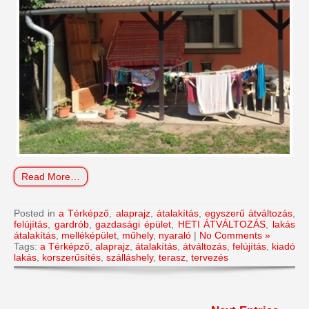
Read More…
Posted in
a Térképző
,
alaprajz
,
átalakítás
,
egyszerű átváltozás
,
felújítás
,
gardrób
,
gazdasági épület
,
HETI ÁTVÁLTOZÁS
,
lakás
átalakítás
,
melléképület
,
műhely
,
nyaraló
|
No Comments »
Tags:
a Térképző
,
alaprajz
,
átalakítás
,
átváltozás
,
felújítás
,
kiadó
lakás
,
korszerűsítés
,
szálláshely
,
terasz
,
tervezés