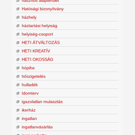
hasznos alapterület
Hatósági bizonyítvány
házhely
háztartási helyiság
helyiség-csoport
HETI ÁTVÁLTOZÁS
HETI KREATÍV
HETI OKOSSÁG
hópihe
hőszigetelés
hulladék
Idomterv
igazolatlan mulasztás
ikerház
ingatlan
ingatlanvásárlás