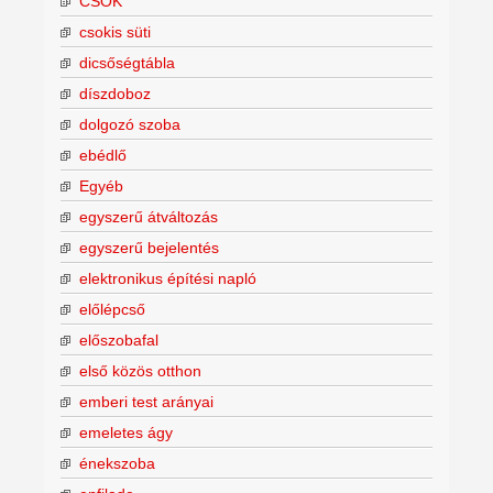
CSOK
csokis süti
dicsőségtábla
díszdoboz
dolgozó szoba
ebédlő
Egyéb
egyszerű átváltozás
egyszerű bejelentés
elektronikus építési napló
előlépcső
előszobafal
első közös otthon
emberi test arányai
emeletes ágy
énekszoba