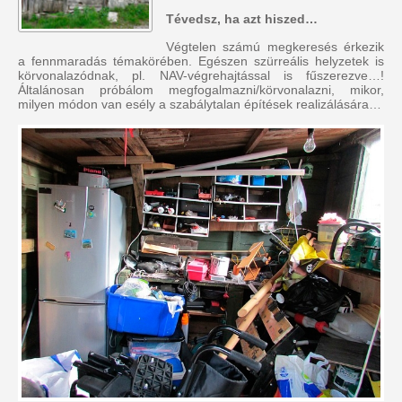
Tévedsz, ha azt hiszed…
Végtelen számú megkeresés érkezik
a fennmaradás témakörében. Egészen szürreális helyzetek is
körvonalazódnak, pl. NAV-végrehajtással is fűszerezve…!
Általánosan próbálom megfogalmazni/körvonalazni, mikor,
milyen módon van esély a szabálytalan építések realizálására…