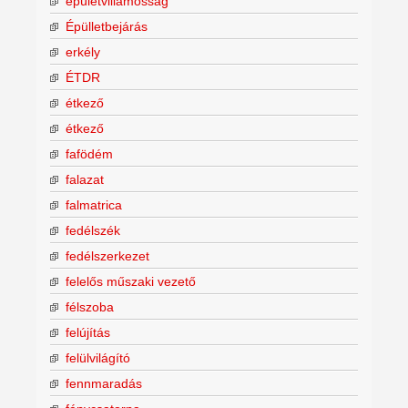
épületvillamosság
Épülletbejárás
erkély
ÉTDR
étkező
étkező
fafödém
falazat
falmatrica
fedélszék
fedélszerkezet
felelős műszaki vezető
félszoba
felújítás
felülvilágító
fennmaradás