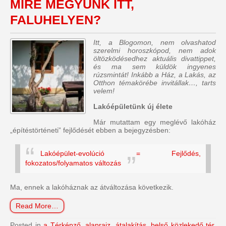
MIRE MEGYÜNK ITT,
FALUHELYEN?
Itt, a Blogomon, nem olvashatod
szerelmi horoszkópod, nem adok
öltözködésedhez aktuális divattippet,
és ma sem küldök ingyenes
rúzsmintát! Inkább a Ház, a Lakás, az
Otthon témakörébe invitállak…, tarts
velem!
Lakóépületünk új élete
Már mutattam egy meglévő lakóház
„építéstörténeti” fejlődését ebben a bejegyzésben:
Lakóépület-evolúció = Fejlődés,
fokozatos/folyamatos változás
Ma, ennek a lakóháznak az átváltozása következik.
Read More…
Posted in
a Térképző
,
alaprajz
,
átalakítás
,
belső közlekedő tér
,