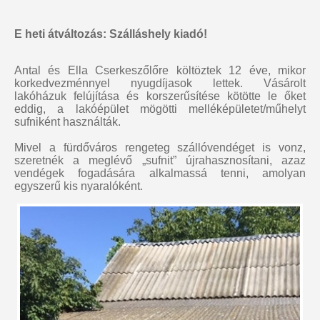
E heti átváltozás: Szálláshely kiadó!
Antal és Ella Cserkeszőlőre költöztek 12 éve, mikor
korkedvezménnyel nyugdíjasok lettek. Vásárolt
lakóházuk felújítása és korszerűsítése kötötte le őket
eddig, a lakóépület mögötti melléképületet/műhelyt
sufniként használták.
Mivel a fürdőváros rengeteg szállóvendéget is vonz,
szeretnék a meglévő „sufnit” újrahasznosítani, azaz
vendégek fogadására alkalmassá tenni, amolyan
egyszerű kis nyaralóként.