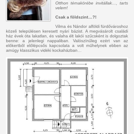
Otthon témakörébe invitállak…, tarts
velem
!
Csak a földszint…?!
Vilma és Nándor alföldi fürdővároshoz
közeli településen keresett nyári bázist. A megvásárolt családi
ház évek óta lakatlan, és valaha élt lakói szűcsként is dolgoztak
benne: a jelenlegi nappaliban. Valószínűleg ezért van az
előkertből előlépcsős kapcsolata a volt műhelynek ebben az
amúgy klasszikus vidéki kockaházban…