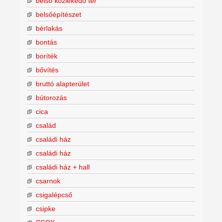
belső közlekedő tér
belsőépítészet
bérlakás
bontás
boríték
bővítés
bruttó alapterület
bútorozás
cica
család
családi ház
családi ház
családi ház + hall
csarnok
csigalépcső
csipke