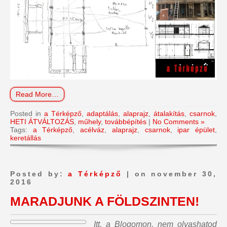
Read More…
Posted in
a Térképző
,
adaptálás
,
alaprajz
,
átalakítás
,
csarnok
,
HETI ÁTVÁLTOZÁS
,
műhely
,
továbbépítés
|
No Comments »
Tags:
a Térképző
,
acélváz
,
alaprajz
,
csarnok
,
ipar épület
,
keretállás
Posted by:
a Térképző
| on november 30,
2016
MARADJUNK A FÖLDSZINTEN!
Itt, a Blogomon,
nem olvashatod