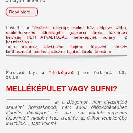
amolyan műterem.
Read More…
Posted in
a Térképző
,
alaprajz
,
családi ház
,
dolgozó szoba
,
épület-tervezés
,
felülvilágító
,
gépkocsi tároló
,
háztartási
helyiság
,
HETI ÁTVÁLTOZÁS
,
melléképület
,
műhely
|
2
hozzászólás »
Tags:
alaprajz
,
átváltozás
,
bejárat
,
füldszint
,
ntenzív
kerthasználat
,
padlás
,
piceszint
,
tájolás
,
tároló
,
tetőidom
Posted by:
a Térképző
| on február 10,
2016
MELLÉKÉPÜLET VAGY SUFNI?
Itt, a Blogomon,
nem olvashatod
szerelmi horoszkópod, nem adok öltözködésedhez
aktuális divattippet, és ma sem küldök ingyenes
rúzsmintát
! Inkább a Ház, a Lakás, az Otthon témakörébe
invitállak…, tarts velem!