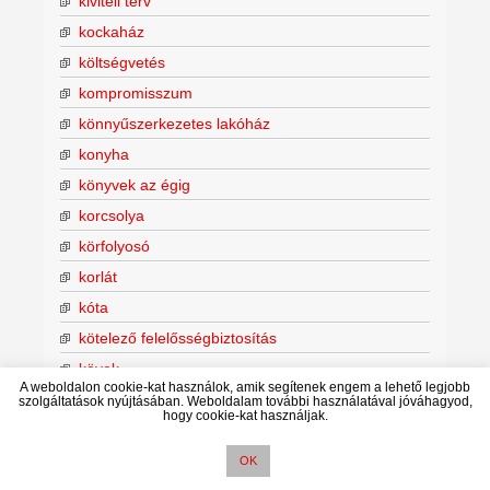
kiviteli terv
kockaház
költségvetés
kompromisszum
könnyűszerkezetes lakóház
konyha
könyvek az égig
korcsolya
körfolyosó
korlát
kóta
kötelező felelősségbiztosítás
kövek
A weboldalon cookie-kat használok, amik segítenek engem a lehető legjobb
kredit
szolgáltatások nyújtásában. Weboldalam további használatával jóváhagyod,
hogy cookie-kat használjak.
lábazat
Labirintus
OK