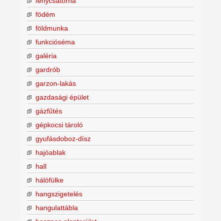
fénycsatorna
födém
földmunka
funkcióséma
galéria
gardrób
garzon-lakás
gazdasági épület
gázfűtés
gépkocsi tároló
gyufásdoboz-dísz
hajóablak
hall
hálófülke
hangszigetelés
hangulattábla