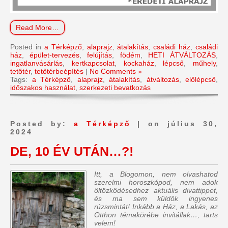
Read More…
Posted in
a Térképző
,
alaprajz
,
átalakítás
,
családi ház
,
családi
ház
,
épület-tervezés
,
felújítás
,
födém
,
HETI ÁTVÁLTOZÁS
,
ingatlanvásárlás
,
kertkapcsolat
,
kockaház
,
lépcső
,
műhely
,
tetőtér
,
tetőtérbeépítés
|
No Comments »
Tags:
a Térképző
,
alaprajz
,
átalakítás
,
átváltozás
,
előlépcső
,
időszakos használat
,
szerkezeti bevatkozás
Posted by:
a Térképző
| on július 30,
2024
DE, 10 ÉV UTÁN…?!
Itt, a Blogomon, nem olvashatod
szerelmi horoszkópod, nem adok
öltözködésedhez aktuális divattippet,
és ma sem küldök ingyenes
rúzsmintát! Inkább a Ház, a Lakás, az
Otthon témakörébe invitállak…, tarts
velem!