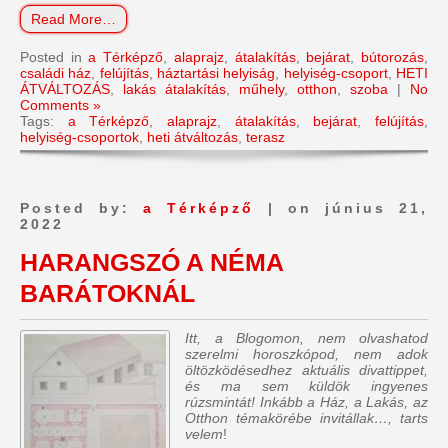
Read More…
Posted in
a Térképző
,
alaprajz
,
átalakítás
,
bejárat
,
bútorozás
,
családi ház
,
felújítás
,
háztartási helyiság
,
helyiség-csoport
,
HETI
ÁTVÁLTOZÁS
,
lakás átalakítás
,
műhely
,
otthon
,
szoba
|
No
Comments »
Tags:
a Térképző
,
alaprajz
,
átalakítás
,
bejárat
,
felújítás
,
helyiség-csoportok
,
heti átváltozás
,
terasz
Posted by:
a Térképző
| on június 21,
2022
HARANGSZÓ A NÉMA
BARÁTOKNÁL
Itt, a Blogomon, nem olvashatod
szerelmi horoszkópod, nem adok
öltözködésedhez aktuális divattippet,
és ma sem küldök ingyenes
rúzsmintát! Inkább a Ház, a Lakás, az
Otthon témakörébe invitállak…, tarts
velem
!