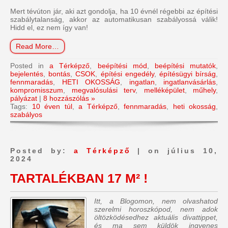
Mert tévúton jár, aki azt gondolja, ha 10 évnél régebbi az építési
szabálytalanság, akkor az automatikusan szabályossá válik!
Hidd el, ez nem így van!
Read More…
Posted in
a Térképző
,
beépítési mód
,
beépítési mutatók
,
bejelentés
,
bontás
,
CSOK
,
építési engedély
,
építésügyi bírság
,
fennmaradás
,
HETI OKOSSÁG
,
ingatlan
,
ingatlanvásárlás
,
kompromisszum
,
megvalósulási terv
,
melléképület
,
műhely
,
pályázat
|
8 hozzászólás »
Tags:
10 éven túl
,
a Térképző
,
fennmaradás
,
heti okosság
,
szabályos
Posted by:
a Térképző
| on július 10,
2024
TARTALÉKBAN 17 M² !
Itt, a Blogomon, nem olvashatod
szerelmi horoszkópod, nem adok
öltözködésedhez aktuális divattippet,
és ma sem küldök ingyenes