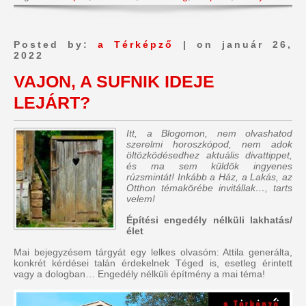
Posted by:
a Térképző
| on január 26,
2022
VAJON, A SUFNIK IDEJE
LEJÁRT?
Itt, a Blogomon, nem olvashatod
szerelmi horoszkópod, nem adok
öltözködésedhez aktuális divattippet,
és ma sem küldök ingyenes
rúzsmintát! Inkább a Ház, a Lakás, az
Otthon témakörébe invitállak…, tarts
velem!
Építési engedély nélküli lakhatás/
élet
Mai bejegyzésem tárgyát egy lelkes olvasóm: Attila generálta,
konkrét kérdései talán érdekelnek Téged is, esetleg érintett
vagy a dologban… Engedély nélküli építmény a mai téma!