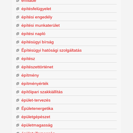
enfilade
építésfelügyelet
építési engedély
építési munkaterület
építési napló
építésügyi bírság
Építésügyi hatósági szolgáltatás
építész
építészettörténet
építmény
építményérték
építőipari szakkiállítás
épület-tervezés
Épületenergetika
épületgépészet
épületmagasság