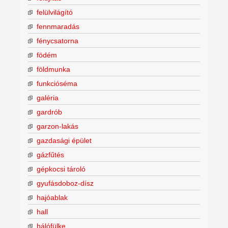
felülvilágító
fennmaradás
fénycsatorna
födém
földmunka
funkcióséma
galéria
gardrób
garzon-lakás
gazdasági épület
gázfűtés
gépkocsi tároló
gyufásdoboz-dísz
hajóablak
hall
hálófülke