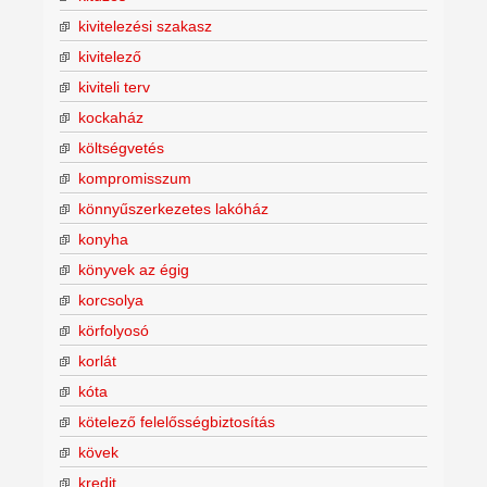
kivitelezési szakasz
kivitelező
kiviteli terv
kockaház
költségvetés
kompromisszum
könnyűszerkezetes lakóház
konyha
könyvek az égig
korcsolya
körfolyosó
korlát
kóta
kötelező felelősségbiztosítás
kövek
kredit