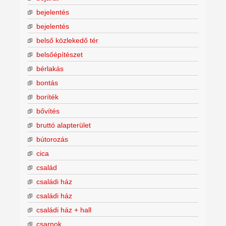
bejelentés
bejelentés
belső közlekedő tér
belsőépítészet
bérlakás
bontás
boríték
bővítés
bruttó alapterület
bútorozás
cica
család
családi ház
családi ház
családi ház + hall
csarnok