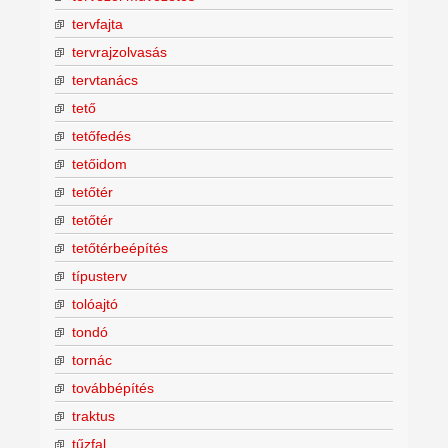
tervfajta
tervrajzolvasás
tervtanács
tető
tetőfedés
tetőidom
tetőtér
tetőtér
tetőtérbeépítés
típusterv
tolóajtó
tondó
tornác
továbbépítés
traktus
tűzfal