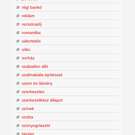
régi bankó
reklám
rezsióradíj
romantika
sátortetős
síléc
sorház
szabadon álló
szalmabála-építészet
szem és látvány
szerkesztés
szerkezetkész állapot
színek
szoba
szúnyogriasztó
tájolás