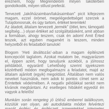
éreznem, hogy Megrendelőm milyen lakótérben
gondolkodik, milyen stílust preferál.
Tervezett „lakóházaimban/lakásaimban” picit kifejezem
magam, ezzel örömet, megelégedettséget szerzek a
Tulajdonosnak, és úgy tartom, értéket teremtek!
Az átadott, általam tervezett „termék” (ötlet, terv, támogató
segítség…) olyan értéket ad szolgáltatásként, amit abban
a formában, ahogy teszem, csak én adom! Amit Érted
teszek, azt egyben magamért is teszem, minden
helyzetből és feladatból tanulok!
Blogom ‘Heti átváltozás’-aiban a magam építészeti
koncepcióit taglalom. Azokat mutatom be, magyarázom
el, éppen azért, hogy tanuljunk azokból, a jó/rossz
példákból, egyaránt! Lehetőség szerint igyekszem
közérthető módon megfogalmazni a feladatot, majd az
általam ajánlott (egyik) megoldást. Általában nem valós
neveket használok, nem adok ki pontos címet sem az
Érintettek védelmében. A negatív példákkal senkit nem
kívánok megbántani. Az esetleges hibákért egyedül én
vagyok a felelős!
Munkám során rengeteg jó ízlésű emberrel találkozom,
közülük van olyan, aki autodidakta módon felvértezi
magát építési és építészeti ismeretekkel internetes