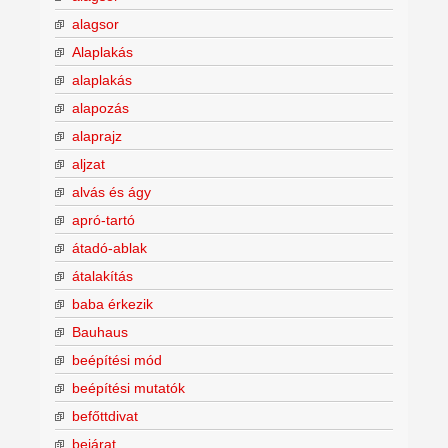
alagsor
Alaplakás
alaplakás
alapozás
alaprajz
aljzat
alvás és ágy
apró-tartó
átadó-ablak
átalakítás
baba érkezik
Bauhaus
beépítési mód
beépítési mutatók
befőttdivat
bejárat