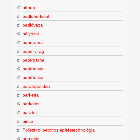
otthon
padlóburkolat
padlóváza
pályázat
panoráma
papír-virág
papírpárna
papírtasak
papírtáska
parafából dísz
parketta
parkolás
pasztell
pince
Polisztirol betonos építéstechnológia
porcelán