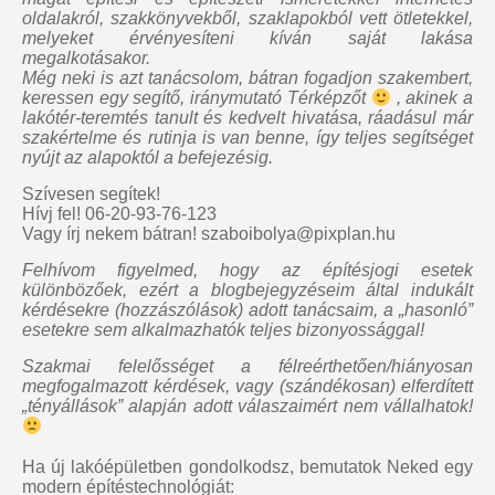
oldalakról, szakkönyvekből, szaklapokból vett ötletekkel,
melyeket érvényesíteni kíván saját lakása
megalkotásakor.
Még neki is azt tanácsolom, bátran fogadjon szakembert,
keressen egy segítő, iránymutató Térképzőt
, akinek a
lakótér-teremtés tanult és kedvelt hivatása, ráadásul már
szakértelme és rutinja is van benne, így teljes segítséget
nyújt az alapoktól a befejezésig.
Szívesen segítek!
Hívj fel! 06-20-93-76-123
Vagy írj nekem bátran! szaboibolya@pixplan.hu
Felhívom figyelmed, hogy az építésjogi esetek
különbözőek, ezért a blogbejegyzéseim által indukált
kérdésekre (hozzászólások) adott tanácsaim, a „hasonló”
esetekre sem alkalmazhatók teljes bizonyossággal!
Szakmai felelősséget a félreérthetően/hiányosan
megfogalmazott kérdések, vagy (szándékosan) elferdített
„tényállások” alapján adott válaszaimért nem vállalhatok!
Ha új lakóépületben gondolkodsz, bemutatok Neked egy
modern építéstechnológiát: