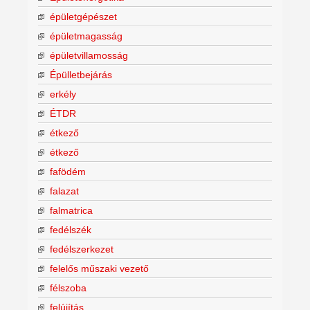
épületgépészet
épületmagasság
épületvillamosság
Épülletbejárás
erkély
ÉTDR
étkező
étkező
fafödém
falazat
falmatrica
fedélszék
fedélszerkezet
felelős műszaki vezető
félszoba
felújítás