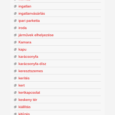
ingatlan
ingatlanvásárlás
ipari parketta
iroda
járművek elhelyezése
Kamara
kapu
karácsonyfa
karácsonyfa-dísz
keresztszemes
kerítés
kert
kertkapcsolat
keskeny tér
kiállítás
kitűzés