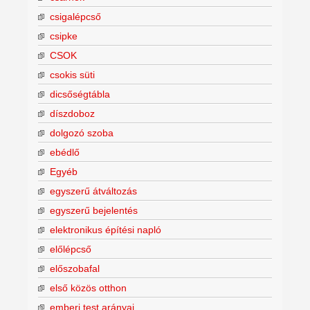
csigalépcső
csipke
CSOK
csokis süti
dicsőségtábla
díszdoboz
dolgozó szoba
ebédlő
Egyéb
egyszerű átváltozás
egyszerű bejelentés
elektronikus építési napló
előlépcső
előszobafal
első közös otthon
emberi test arányai