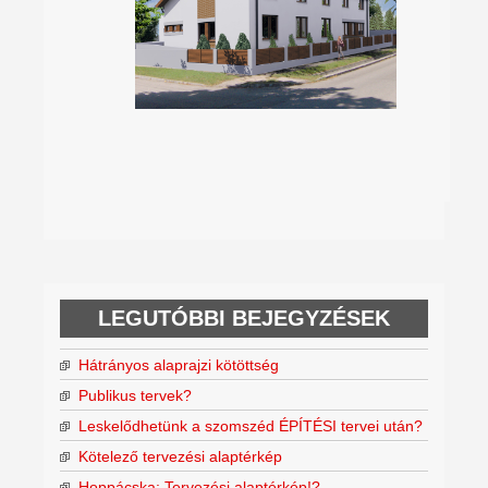
LEGUTÓBBI BEJEGYZÉSEK
Hátrányos alaprajzi kötöttség
Publikus tervek?
Leskelődhetünk a szomszéd ÉPÍTÉSI tervei után?
Kötelező tervezési alaptérkép
Hoppácska: Tervezési alaptérkép!?