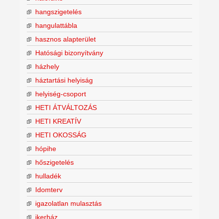
hangszigetelés
hangulattábla
hasznos alapterület
Hatósági bizonyítvány
házhely
háztartási helyiság
helyiség-csoport
HETI ÁTVÁLTOZÁS
HETI KREATÍV
HETI OKOSSÁG
hópihe
hőszigetelés
hulladék
Idomterv
igazolatlan mulasztás
ikerház