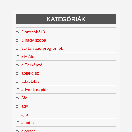
KATEGÓRIÁK
2 szobából 3
3 nagy szoba
3D tervező programok
5% Áfa
a Térképző
ablakdísz
adaptálás
adventi naptár
Áfa
ágy
ajtó
ajtódísz
alagsor