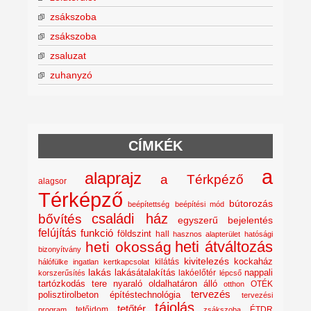
zsákszoba
zsákszoba
zsaluzat
zuhanyzó
CÍMKÉK
a
alaprajz
a Térkpéző
alagsor
Térképző
bútorozás
beépítettség
beépítési mód
családi ház
bővítés
egyszerű bejelentés
felújítás
funkció
földszint
hall
hasznos alapterület
hatósági
heti átváltozás
heti okosság
bizonyítvány
kivitelezés
kockaház
kilátás
hálófülke
ingatlan
kertkapcsolat
lakás
lakásátalakítás
lakóelőtér
nappali
korszerűsítés
lépcső
nyaraló
tartózkodás tere
oldalhatáron álló
OTÉK
otthon
tervezés
polisztirolbeton építéstechnológia
tervezési
tájolás
tetőtér
tetőidom
ÉTDR
program
zsákszoba