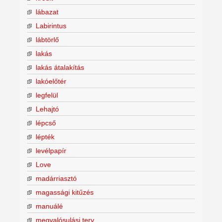
lábazat
Labirintus
lábtörlő
lakás
lakás átalakítás
lakóelőtér
legfelül
Lehajtó
lépcső
lépték
levélpapír
Love
madárriasztó
magassági kitűzés
manuálé
megvalósulási terv