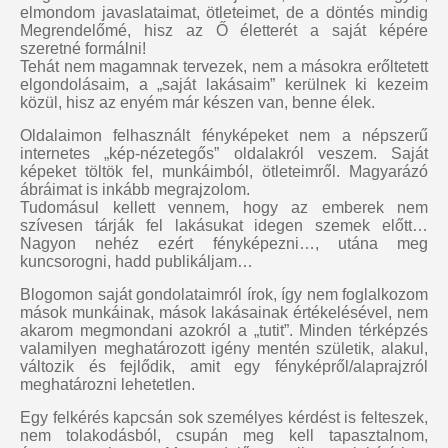
elmondom javaslataimat, ötleteimet, de a döntés mindig
Megrendelőmé, hisz az Ő életterét a saját képére
szeretné formálni!
Tehát nem magamnak tervezek, nem a másokra erőltetett
elgondolásaim, a „saját lakásaim” kerülnek ki kezeim
közül, hisz az enyém már készen van, benne élek.
Oldalaimon felhasznált fényképeket nem a népszerű
internetes „kép-nézetegős” oldalakról veszem. Saját
képeket töltök fel, munkáimból, ötleteimről. Magyarázó
ábráimat is inkább megrajzolom.
Tudomásul kellett vennem, hogy az emberek nem
szívesen tárják fel lakásukat idegen szemek előtt…
Nagyon nehéz ezért fényképezni…, utána meg
kuncsorogni, hadd publikáljam…
Blogomon saját gondolataimról írok, így nem foglalkozom
mások munkáinak, mások lakásainak értékelésével, nem
akarom megmondani azokról a „tutit”. Minden térképzés
valamilyen meghatározott igény mentén születik, alakul,
változik és fejlődik, amit egy fényképről/alaprajzról
meghatározni lehetetlen.
Egy felkérés kapcsán sok személyes kérdést is felteszek,
nem tolakodásból, csupán meg kell tapasztalnom,