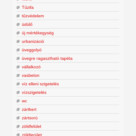
Tűzifa
tűzvédelem
üdülő
új mértékegység
urbanizáció
üveggolyó
üvegre ragasztható tapéta
vállalkozó
vasbeton
víz elleni szigetelés
vízszigetelés
wc
zártkert
zártsorú
zöldfelület
zöldterület