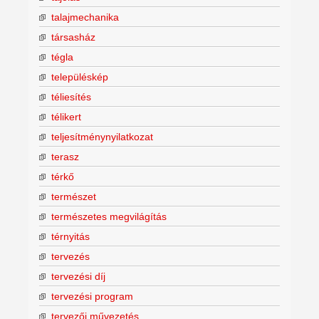
talajmechanika
társasház
tégla
településkép
téliesítés
télikert
teljesítménynyilatkozat
terasz
térkő
természet
természetes megvilágítás
térnyitás
tervezés
tervezési díj
tervezési program
tervezői művezetés