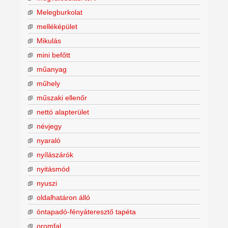
Melegburkolat
melléképület
Mikulás
mini befőtt
műanyag
műhely
műszaki ellenőr
nettó alapterület
névjegy
nyaraló
nyílászárók
nyitásmód
nyuszi
oldalhatáron álló
öntapadó-fényáteresztő tapéta
oromfal