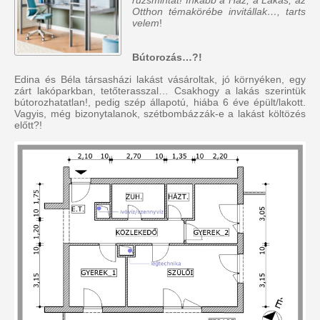
Otthon témakörébe invitállak…, tarts
velem
!
Bútorozás…?!
Edina és Béla társasházi lakást vásároltak, jó környéken, egy
zárt lakóparkban, tetőterasszal… Csakhogy a lakás szerintük
bútorozhatatlan!, pedig szép állapotú, hiába 6 éve épült/lakott.
Vagyis, még bizonytalanok, szétbombázzák-e a lakást költözés
előtt?!