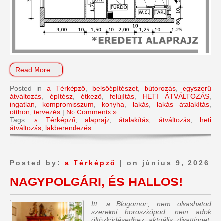
Read More…
Posted in
a Térképző
,
belsőépítészet
,
bútorozás
,
egyszerű
átváltozás
,
építész
,
étkező
,
felújítás
,
HETI ÁTVÁLTOZÁS
,
ingatlan
,
kompromisszum
,
konyha
,
lakás
,
lakás átalakítás
,
otthon
,
tervezés
|
No Comments »
Tags:
a Térképző
,
alaprajz
,
átalakítás
,
átváltozás
,
heti
átváltozás
,
lakberendezés
Posted by:
a Térképző
| on június 9, 2026
NAGYPOLGÁRI, ÉS HALLOS!
Itt, a Blogomon, nem olvashatod
szerelmi horoszkópod, nem adok
öltözködésedhez aktuális divattippet,