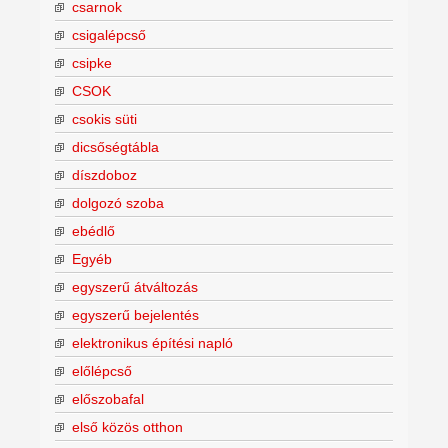
csarnok
csigalépcső
csipke
CSOK
csokis süti
dicsőségtábla
díszdoboz
dolgozó szoba
ebédlő
Egyéb
egyszerű átváltozás
egyszerű bejelentés
elektronikus építési napló
előlépcső
előszobafal
első közös otthon