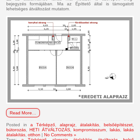
bejegyzés formájában. Ma az Építtető által is támogatott
lehetséges átváltozást mutatom.
Read More…
Posted in
a Térképző
,
alaprajz
,
átalakítás
,
belsőépítészet
,
bútorozás
,
HETI ÁTVÁLTOZÁS
,
kompromisszum
,
lakás
,
lakás
átalakítás
,
otthon
|
No Comments »
Tags:
a Térképző
,
alaprajz
,
átalakítás
,
átváltozás
,
belső