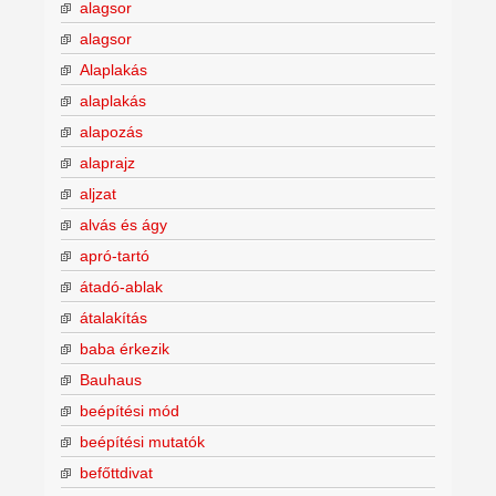
alagsor
alagsor
Alaplakás
alaplakás
alapozás
alaprajz
aljzat
alvás és ágy
apró-tartó
átadó-ablak
átalakítás
baba érkezik
Bauhaus
beépítési mód
beépítési mutatók
befőttdivat