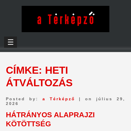
☰
CÍMKE:
HETI
ÁTVÁLTOZÁS
Posted by:
a Térképző
| on július 29,
2026
HÁTRÁNYOS ALAPRAJZI
KÖTÖTTSÉG