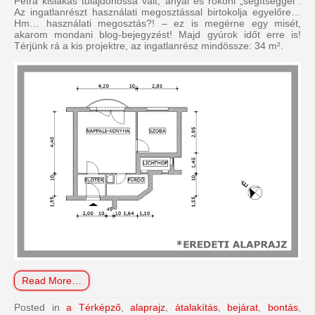
Petra kislakás tulajdonossá vált, anyai és rokoni „segítséggel”.
Az ingatlanrészt használati megosztással birtokolja egyelőre…
Hm… használati megosztás?! – ez is megérne egy misét,
akarom mondani blog-bejegyzést! Majd gyúrok időt erre is!
Térjünk rá a kis projektre, az ingatlanrész mindössze: 34 m².
Read More…
Posted in
a Térképző
,
alaprajz
,
átalakítás
,
bejárat
,
bontás
,