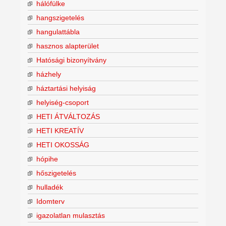
hálófülke
hangszigetelés
hangulattábla
hasznos alapterület
Hatósági bizonyítvány
házhely
háztartási helyiság
helyiség-csoport
HETI ÁTVÁLTOZÁS
HETI KREATÍV
HETI OKOSSÁG
hópihe
hőszigetelés
hulladék
Idomterv
igazolatlan mulasztás