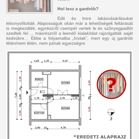
Hol lesz a gardrób?
Edit és Imre lakásvásárlásukat
lebonyolították. Alaposságuk okán már a lehetőségek feltárását
is megkezdték, egyrészről csempét vertek le és szőnyegpadlót
szedtek fel…, másrészről a leendő kialakítást rajzolgatták saját
kedvükre… Ebbe a folyamatba „hívtak”, mert egy új gardrób
létén/nem létén, nem jutnak egyezségre.