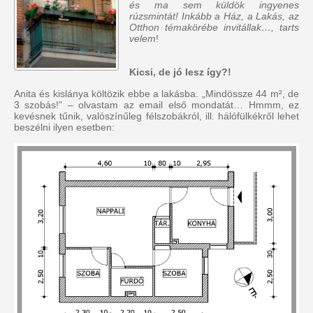
és ma sem küldök ingyenes
rúzsmintát! Inkább a Ház, a Lakás, az
Otthon témakörébe invitállak…, tarts
velem
!
Kicsi, de jó lesz így?!
Anita és kislánya költözik ebbe a lakásba. „Mindössze 44 m², de
3 szobás!” – olvastam az email első mondatát… Hmmm, ez
kevésnek tűnik, valószínűleg félszobákról, ill. hálófülkékről lehet
beszélni ilyen esetben: