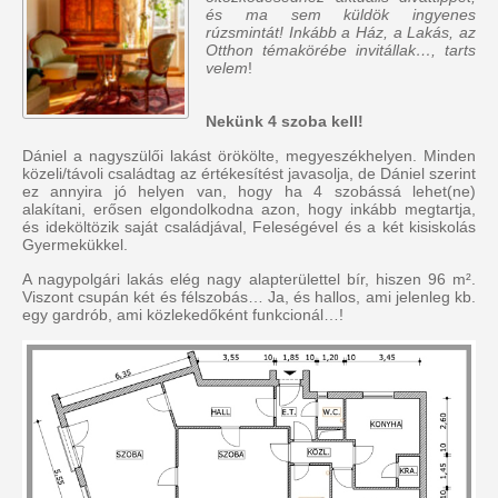
és ma sem küldök ingyenes
rúzsmintát! Inkább a Ház, a Lakás, az
Otthon témakörébe invitállak…, tarts
velem
!
Nekünk 4 szoba kell!
Dániel a nagyszülői lakást örökölte, megyeszékhelyen. Minden
közeli/távoli családtag az értékesítést javasolja, de Dániel szerint
ez annyira jó helyen van, hogy ha 4 szobássá lehet(ne)
alakítani, erősen elgondolkodna azon, hogy inkább megtartja,
és ideköltözik saját családjával, Feleségével és a két kisiskolás
Gyermekükkel.
A nagypolgári lakás elég nagy alapterülettel bír, hiszen 96 m².
Viszont csupán két és félszobás… Ja, és hallos, ami jelenleg kb.
egy gardrób, ami közlekedőként funkcionál…!