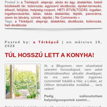
Posted in
a Térképző
,
alaprajz
,
alvás és ágy
,
átalakítás
,
belső
közlekedő tér
,
bútorozás
,
egyszerű átváltozás
,
épület-tervezés
,
étkező
,
felújítás
,
helyiség-csoport
,
HETI ÁTVÁLTOZÁS
,
ingatlan
,
ingatlanvásárlás
,
lakás
,
lakás átalakítás
,
lépték
,
panoráma
,
szem és látvány
,
színek
,
tájolás
|
No Comments »
Tags:
a Térképző
,
alaprajz
,
átalakítás
,
átváltozás
,
bútorozás
,
heti átváltozás
Posted by:
a Térképző
| on március 19,
2026
TÚL HOSSZÚ LETT A KONYHA!
Itt, a Blogomon, nem olvashatod
szerelmi horoszkópod, nem adok
öltözködésedhez aktuális divattippet,
és ma sem küldök ingyenes
rúzsmintát! Inkább a Ház, a Lakás, az
Otthon témakörébe invitállak…, tarts
velem
!
Pedig szétosztottam
helyiségcsoportok szerint…