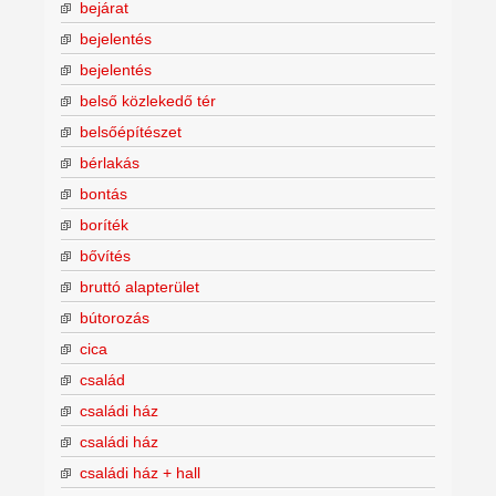
bejárat
bejelentés
bejelentés
belső közlekedő tér
belsőépítészet
bérlakás
bontás
boríték
bővítés
bruttó alapterület
bútorozás
cica
család
családi ház
családi ház
családi ház + hall