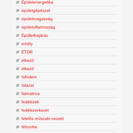
Épületenergetika
épületgépészet
épületmagasság
épületvillamosság
Épülletbejárás
erkély
ÉTDR
étkező
étkező
fafödém
falazat
falmatrica
fedélszék
fedélszerkezet
felelős műszaki vezető
félszoba