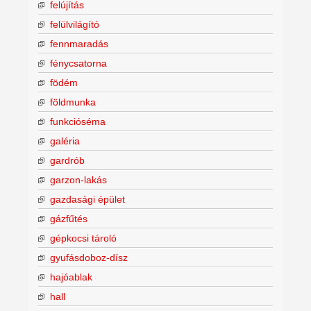
felújítás
felülvilágító
fennmaradás
fénycsatorna
födém
földmunka
funkcióséma
galéria
gardrób
garzon-lakás
gazdasági épület
gázfűtés
gépkocsi tároló
gyufásdoboz-dísz
hajóablak
hall