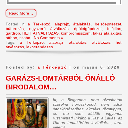
Read More…
Posted in
a Térképző
,
alaprajz
,
átalakítás
,
belsőépítészet
,
bútorozás
,
egyszerű átváltozás
,
épületgépészet
,
felújítás
,
gardrób
,
HETI ÁTVÁLTOZÁS
,
kompromisszum
,
lakás átalakítás
,
otthon
,
szoba
|
No Comments »
Tags:
a Térképző
,
alaprajz
,
átalakítás
,
átváltozás
,
heti
átváltozás
,
lakberendezés
Posted by:
a Térképző
| on május 6, 2026
GARÁZS-LOMTÁRBÓL ÖNÁLLÓ
BIRODALOM…
Itt, a Blogomon, nem olvashatod
szerelmi horoszkópod, nem adok
öltözködésedhez aktuális divattippet,
és ma sem küldök ingyenes
rúzsmintát! Inkább a Ház, a Lakás, az
Otthon témakörébe invitállak…, tarts
velem
!