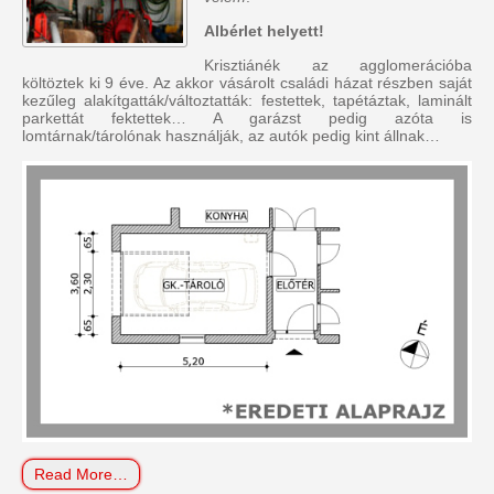
Albérlet helyett!
Krisztiánék az agglomerációba
költöztek ki 9 éve. Az akkor vásárolt családi házat részben saját
kezűleg alakítgatták/változtatták: festettek, tapétáztak, laminált
parkettát fektettek… A garázst pedig azóta is
lomtárnak/tárolónak használják, az autók pedig kint állnak…
Read More…