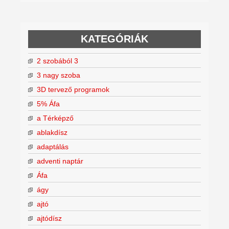
KATEGÓRIÁK
2 szobából 3
3 nagy szoba
3D tervező programok
5% Áfa
a Térképző
ablakdísz
adaptálás
adventi naptár
Áfa
ágy
ajtó
ajtódísz