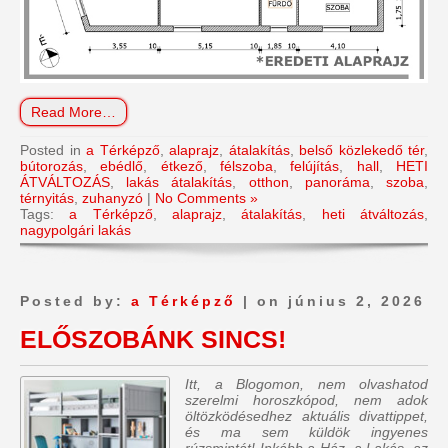
Read More…
Posted in
a Térképző
,
alaprajz
,
átalakítás
,
belső közlekedő tér
,
bútorozás
,
ebédlő
,
étkező
,
félszoba
,
felújítás
,
hall
,
HETI
ÁTVÁLTOZÁS
,
lakás átalakítás
,
otthon
,
panoráma
,
szoba
,
térnyitás
,
zuhanyzó
|
No Comments »
Tags:
a Térképző
,
alaprajz
,
átalakítás
,
heti átváltozás
,
nagypolgári lakás
Posted by:
a Térképző
| on június 2, 2026
ELŐSZOBÁNK SINCS!
Itt, a Blogomon, nem olvashatod
szerelmi horoszkópod, nem adok
öltözködésedhez aktuális divattippet,
és ma sem küldök ingyenes
rúzsmintát! Inkább a Ház, a Lakás, az