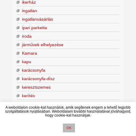
ikerház
ingatlan
ingatlanvásárlás
ipari parketta
iroda
járművek elhelyezése
Kamara
kapu
karácsonyfa
karácsonyfa-dísz
keresztszemes
kerítés
kert
A weboldalon cookie-kat használok, amik segítenek engem a lehető legjobb
szolgáltatások nyújtásában. Weboldalam további használatával jóváhagyod,
kertkapcsolat
hogy cookie-kat használjak.
keskeny tér
OK
kiállítás