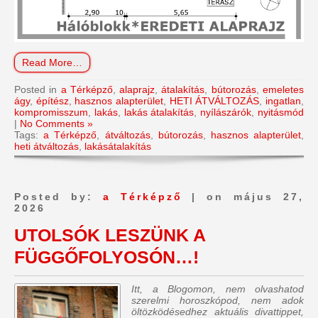
Read More…
Posted in
a Térképző
,
alaprajz
,
átalakítás
,
bútorozás
,
emeletes
ágy
,
építész
,
hasznos alapterület
,
HETI ÁTVÁLTOZÁS
,
ingatlan
,
kompromisszum
,
lakás
,
lakás átalakítás
,
nyílászárók
,
nyitásmód
|
No Comments »
Tags:
a Térképző
,
átváltozás
,
bútorozás
,
hasznos alapterület
,
heti átváltozás
,
lakásátalakítás
Posted by:
a Térképző
| on május 27,
2026
UTOLSÓK LESZÜNK A
FÜGGŐFOLYOSÓN…!
Itt, a Blogomon, nem olvashatod
szerelmi horoszkópod, nem adok
öltözködésedhez aktuális divattippet,