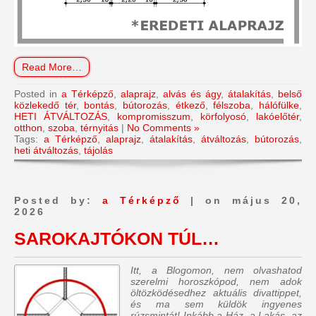
Read More…
Posted in
a Térképző
,
alaprajz
,
alvás és ágy
,
átalakítás
,
belső
közlekedő tér
,
bontás
,
bútorozás
,
étkező
,
félszoba
,
hálófülke
,
HETI ÁTVÁLTOZÁS
,
kompromisszum
,
körfolyosó
,
lakóelőtér
,
otthon
,
szoba
,
térnyitás
|
No Comments »
Tags:
a Térképző
,
alaprajz
,
átalakítás
,
átváltozás
,
bútorozás
,
heti átváltozás
,
tájolás
Posted by:
a Térképző
| on május 20,
2026
SAROKAJTÓKON TÚL…
Itt, a Blogomon, nem olvashatod
szerelmi horoszkópod, nem adok
öltözködésedhez aktuális divattippet,
és ma sem küldök ingyenes
rúzsmintát! Inkább a Ház, a Lakás, az