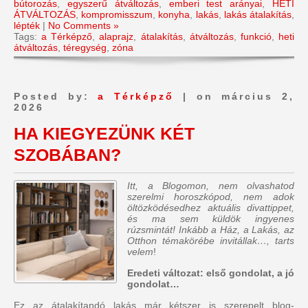
bútorozás
,
egyszerű átváltozás
,
emberi test arányai
,
HETI
ÁTVÁLTOZÁS
,
kompromisszum
,
konyha
,
lakás
,
lakás átalakítás
,
lépték
|
No Comments »
Tags:
a Térképző
,
alaprajz
,
átalakítás
,
átváltozás
,
funkció
,
heti
átváltozás
,
téregység
,
zóna
Posted by:
a Térképző
| on március 2,
2026
HA KIEGYEZÜNK KÉT
SZOBÁBAN?
Itt, a Blogomon, nem olvashatod
szerelmi horoszkópod, nem adok
öltözködésedhez aktuális divattippet,
és ma sem küldök ingyenes
rúzsmintát! Inkább a Ház, a Lakás, az
Otthon témakörébe invitállak…, tarts
velem
!
Eredeti változat: első gondolat, a jó
gondolat…
Ez az átalakítandó lakás már kétszer is szerepelt blog-