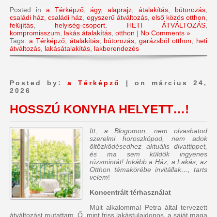
Posted in
a Térképző
,
ágy
,
alaprajz
,
átalakítás
,
bútorozás
,
családi ház
,
családi ház
,
egyszerű átváltozás
,
első közös otthon
,
felújítás
,
helyiség-csoport
,
HETI ÁTVÁLTOZÁS
,
kompromisszum
,
lakás átalakítás
,
otthon
|
No Comments »
Tags:
a Térképző
,
átalakítás
,
bútorozás
,
garázsból otthon
,
heti
átváltozás
,
lakásátalakítás
,
lakberendezés
Posted by:
a Térképző
| on március 24,
2026
HOSSZÚ KONYHA HELYETT…!
Itt, a Blogomon, nem olvashatod
szerelmi horoszkópod, nem adok
öltözködésedhez aktuális divattippet,
és ma sem küldök ingyenes
rúzsmintát! Inkább a Ház, a Lakás, az
Otthon témakörébe invitállak…, tarts
velem
!
Koncentrált térhasználat
Múlt alkalommal Petra által tervezett
átváltozást mutattam. Ő, mint friss lakástulajdonos, a saját maga