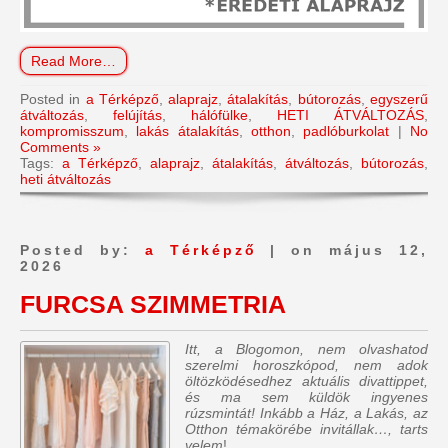
Read More…
Posted in
a Térképző
,
alaprajz
,
átalakítás
,
bútorozás
,
egyszerű
átváltozás
,
felújítás
,
hálófülke
,
HETI ÁTVÁLTOZÁS
,
kompromisszum
,
lakás átalakítás
,
otthon
,
padlóburkolat
|
No
Comments »
Tags:
a Térképző
,
alaprajz
,
átalakítás
,
átváltozás
,
bútorozás
,
heti átváltozás
Posted by:
a Térképző
| on május 12,
2026
FURCSA SZIMMETRIA
Itt, a Blogomon, nem olvashatod
szerelmi horoszkópod, nem adok
öltözködésedhez aktuális divattippet,
és ma sem küldök ingyenes
rúzsmintát! Inkább a Ház, a Lakás, az
Otthon témakörébe invitállak…, tarts
velem
!