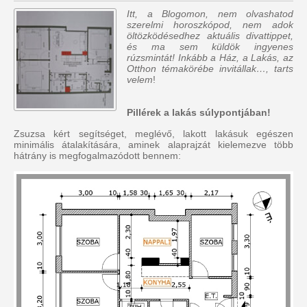
Itt, a Blogomon, nem olvashatod
szerelmi horoszkópod, nem adok
öltözködésedhez aktuális divattippet,
és ma sem küldök ingyenes
rúzsmintát! Inkább a Ház, a Lakás, az
Otthon témakörébe invitállak…, tarts
velem
!
Pillérek a lakás súlypontjában!
Zsuzsa kért segítséget, meglévő, lakott lakásuk egészen
minimális átalakítására, aminek alaprajzát kielemezve több
hátrány is megfogalmazódott bennem: