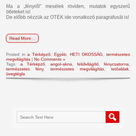
Ma a „fényről” mesélek röviden, mutatok egyszerű
ötleteket is!
De előbb nézzük az OTÉK ide vonatkozó paragrafusát is!
Read More…
Posted in
a Térképző
,
Egyéb
,
HETI OKOSSÁG
,
természetes
megvilágítás
|
No Comments »
Tags:
a Térképző
,
angol-akna
,
felülvilágító
,
fénycsatorna
,
természetes fény
,
természetes megvilágítás
,
tetőablak
,
üvegtégla