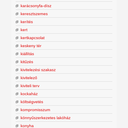
karácsonyfa-dísz
keresztszemes
kerítés
kert
kertkapcsolat
keskeny tér
kiállítás
kitűzés
kivitelezési szakasz
kivitelező
kiviteli terv
kockaház
költségvetés
kompromisszum
könnyűszerkezetes lakóház
konyha