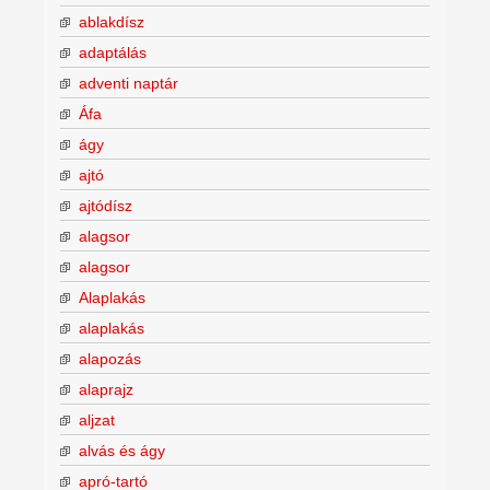
ablakdísz
adaptálás
adventi naptár
Áfa
ágy
ajtó
ajtódísz
alagsor
alagsor
Alaplakás
alaplakás
alapozás
alaprajz
aljzat
alvás és ágy
apró-tartó