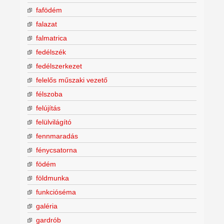
fafödém
falazat
falmatrica
fedélszék
fedélszerkezet
felelős műszaki vezető
félszoba
felújítás
felülvilágító
fennmaradás
fénycsatorna
födém
földmunka
funkcióséma
galéria
gardrób