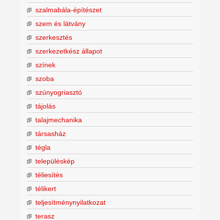
szalmabála-építészet
szem és látvány
szerkesztés
szerkezetkész állapot
színek
szoba
szúnyogriasztó
tájolás
talajmechanika
társasház
tégla
településkép
téliesítés
télikert
teljesítménynyilatkozat
terasz