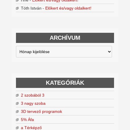
Hné
-
Előkert és/vagy oldalkert!
Tóth István
-
Előkert és/vagy oldalkert!
ARCHÍVUM
Archívum
KATEGÓRIÁK
2 szobából 3
3 nagy szoba
3D tervező programok
5% Áfa
a Térképző