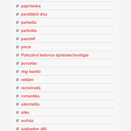
papírtáska
parafából dísz
parketta
parkolás
pasztell
pince
Polisztirol betonos építéstechnológia
porcelán
régi bankó
reklám
rezsióradíj
romantika
sátortetős
síléc
sorház
szabadon álló