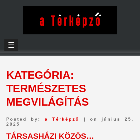
☰
KATEGÓRIA:
TERMÉSZETES
MEGVILÁGÍTÁS
Posted by:
a Térképző
| on június 25,
2025
TÁRSASHÁZI KÖZÖS…