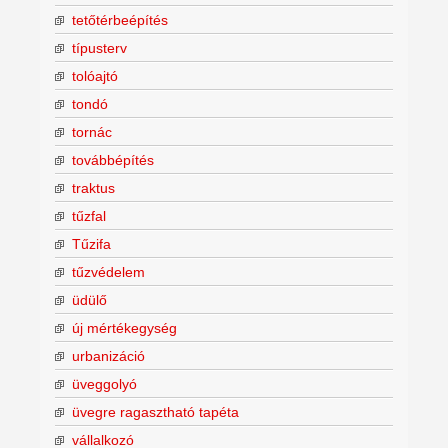
tetőtérbeépítés
típusterv
tolóajtó
tondó
tornác
továbbépítés
traktus
tűzfal
Tűzifa
tűzvédelem
üdülő
új mértékegység
urbanizáció
üveggolyó
üvegre ragasztható tapéta
vállalkozó