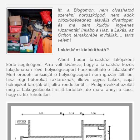
Itt, a Blogomon, nem olvashatod
szerelmi horoszkópod, nem adok
öltözködésedhez aktuális divattippet,
és ma sem küldök ingyenes
rúzsmintát! Inkább a Ház, a Lakás, az
Otthon témakörébe invitállak…, tarts
velem
!
Lakásként kialakítható?
Albert budai társasház lakójaként
kérte segítségem. Arra volt kíváncsi, hogy a társasház közös
tulajdonában lévő helyiségcsoport hasznosítható-e lakásként?
Mert eredeti funkcióját e helyiségcsoport nem igazán tölti be,
hisz régi bútorokat raktároznak, illetve egyes Lakók, saját
holmijukat tárolják ott, ultra rendetlenül…! Pedig évekkel ezelőtt
még a Lakógyűléseket is itt tartották, de mára annyi a cucc,
hogy ez kb. lehetetlen.