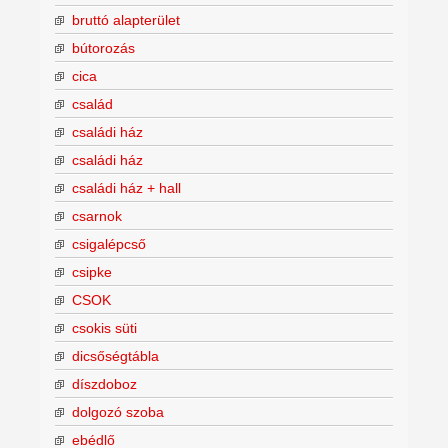
bruttó alapterület
bútorozás
cica
család
családi ház
családi ház
családi ház + hall
csarnok
csigalépcső
csipke
CSOK
csokis süti
dicsőségtábla
díszdoboz
dolgozó szoba
ebédlő