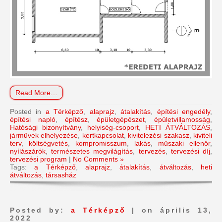
Read More…
Posted in
a Térképző
,
alaprajz
,
átalakítás
,
építési engedély
,
építési napló
,
építész
,
épületgépészet
,
épületvillamosság
,
Hatósági bizonyítvány
,
helyiség-csoport
,
HETI ÁTVÁLTOZÁS
,
járművek elhelyezése
,
kertkapcsolat
,
kivitelezési szakasz
,
kiviteli
terv
,
költségvetés
,
kompromisszum
,
lakás
,
műszaki ellenőr
,
nyílászárók
,
természetes megvilágítás
,
tervezés
,
tervezési díj
,
tervezési program
|
No Comments »
Tags:
a Térképző
,
alaprajz
,
átalakítás
,
átváltozás
,
heti
átváltozás
,
társasház
Posted by:
a Térképző
| on április 13,
2022