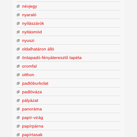
névjegy
nyaraló
nyílászárók
nyitásmód
nyuszi
oldalhatáron álló
öntapadó-fényáteresztő tapéta
oromfal
otthon
padlóburkolat
padlóváza
pályázat
panoráma
papír-virág
papírpárna
papírtasak