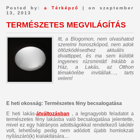
Posted by:
a Térképző
| on szeptember
13, 2013
TERMÉSZETES MEGVILÁGÍTÁS
Itt, a Blogomon,
nem olvashatod
szerelmi horoszkópod, nem adok
öltözködésedhez aktuális
divattippet, és ma sem küldök
ingyenes rúzsmintát
! Inkább a
Ház, a Lakás, az Otthon
témakörébe invitállak…, tarts
velem!
E heti okosság: Természetes fény becsalogatása
E heti lakás-
átváltozásban
, a legnagyobb feladatot a
természetes fény lakásba való becsalogatása jelentette,
mivel ez egy hátrányos adottságokkal rendelkező lakótér
volt, lehetőség pedig nem adódott újabb homlokzati
nyílászáró(k) kialakítására…