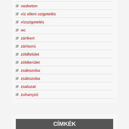
vasbeton
víz elleni szigetelés
vízszigetelés
wc
zártkert
zártsorú
zöldfelület
zöldterület
zsákszoba
zsákszoba
zsaluzat
zuhanyzó
CÍMKÉK