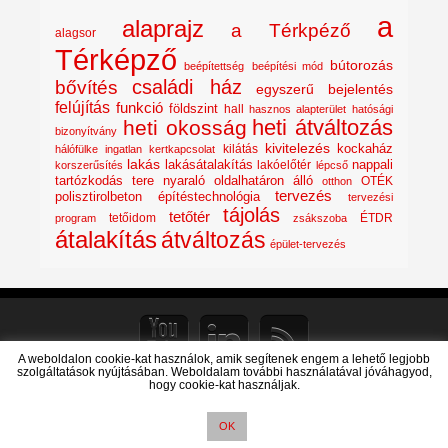
a
alaprajz
a Térkpéző
alagsor
Térképző
bútorozás
beépítettség
beépítési mód
családi ház
bővítés
egyszerű bejelentés
felújítás
funkció
földszint
hall
hasznos alapterület
hatósági
heti átváltozás
heti okosság
bizonyítvány
kivitelezés
kockaház
kilátás
hálófülke
ingatlan
kertkapcsolat
lakás
lakásátalakítás
lakóelőtér
nappali
korszerűsítés
lépcső
nyaraló
tartózkodás tere
oldalhatáron álló
OTÉK
otthon
tervezés
polisztirolbeton építéstechnológia
tervezési
tájolás
tetőtér
tetőidom
ÉTDR
program
zsákszoba
átalakítás
átváltozás
épület-tervezés
A weboldalon cookie-kat használok, amik segítenek engem a lehető legjobb
szolgáltatások nyújtásában. Weboldalam további használatával jóváhagyod,
hogy cookie-kat használjak.
© 2026: pixplan_építészeti tervezés
| Simplify Theme by:
D5 Creation
|
Powered by:
WordPress
OK
Wordpress Social Share Plugin
powered by Ultimatelysocial