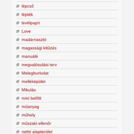
lépcső
lépték
levélpapír
Love
madárriasztó
magassági kitűzés
manuálé
megvalósulási terv
Melegburkolat
melléképület
Mikulás
mini befőtt
műanyag
műhely
műszaki ellenőr
nettó alapterület