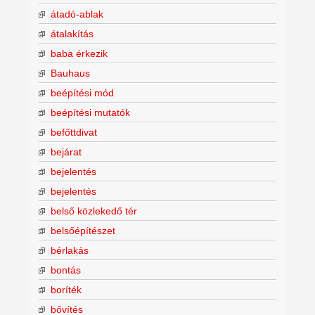
átadó-ablak
átalakítás
baba érkezik
Bauhaus
beépítési mód
beépítési mutatók
befőttdivat
bejárat
bejelentés
bejelentés
belső közlekedő tér
belsőépítészet
bérlakás
bontás
boríték
bővítés