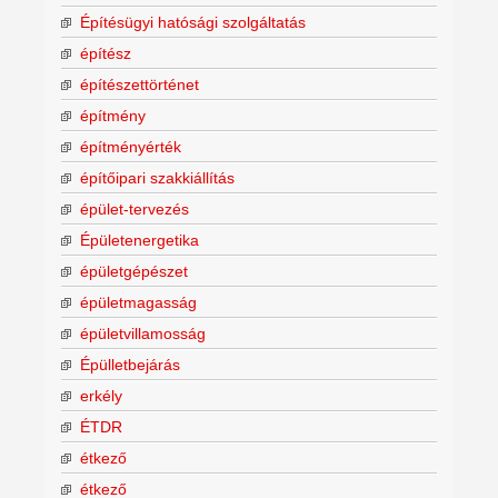
Építésügyi hatósági szolgáltatás
építész
építészettörténet
építmény
építményérték
építőipari szakkiállítás
épület-tervezés
Épületenergetika
épületgépészet
épületmagasság
épületvillamosság
Épülletbejárás
erkély
ÉTDR
étkező
étkező