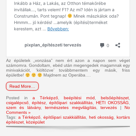
Az épületek „vonzása” nem ért azon a napon sem véget
számomra. Gondoltam, ebéd után megengedek magamnak egy
minivakációt, ‘kiöltözve’ továbbmentem egy másik, friss
épületbe!
Majdnem az Operába….
Read More…
Posted in
a Térképző
,
beépítési mód
,
belsőépítészet
,
csigalépcső
,
építész
,
építőipari szakkiállítás
,
HETI OKOSSÁG
,
szem és látvány
,
természetes megvilágítás
,
tervezés
|
No
Comments »
Tags:
a Térképző
,
építőipari szakkiállítás
,
heti okosság
,
kortárs
építészet
,
középület