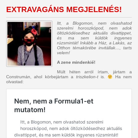
EXTRAVAGÁNS MEGJELENÉS!
Itt, a Blogomon, nem olvashatod
szerelmi horoszkópod, nem adok
öltözködésedhez aktuális divattippet,
és ma sem küldök ingyenes
rúzsmintát! Inkább a Ház, a Lakás, az
Otthon témakörébe invitállak…, tarts
velem!
A zene mindenkié!
Múlt héten arról írtam, jártam a
Construmán, ahol körbejártam a
triszkelion-t
is.
Ha nem
olvastad: