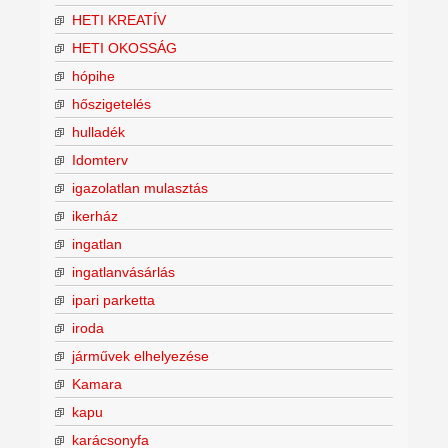
HETI KREATÍV
HETI OKOSSÁG
hópihe
hőszigetelés
hulladék
Idomterv
igazolatlan mulasztás
ikerház
ingatlan
ingatlanvásárlás
ipari parketta
iroda
járművek elhelyezése
Kamara
kapu
karácsonyfa