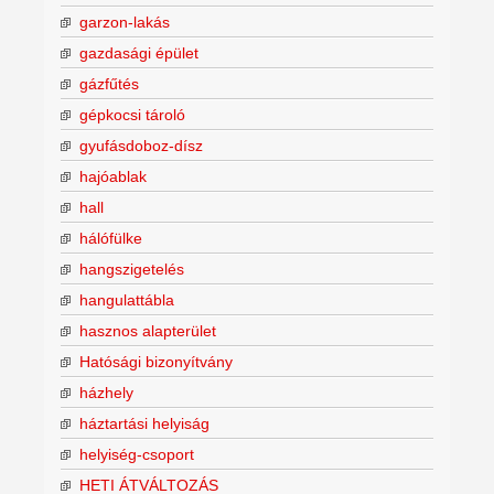
garzon-lakás
gazdasági épület
gázfűtés
gépkocsi tároló
gyufásdoboz-dísz
hajóablak
hall
hálófülke
hangszigetelés
hangulattábla
hasznos alapterület
Hatósági bizonyítvány
házhely
háztartási helyiság
helyiség-csoport
HETI ÁTVÁLTOZÁS