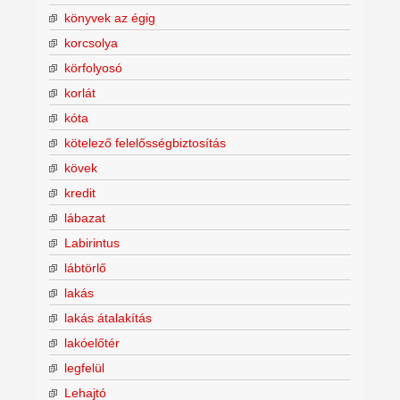
könyvek az égig
korcsolya
körfolyosó
korlát
kóta
kötelező felelősségbiztosítás
kövek
kredit
lábazat
Labirintus
lábtörlő
lakás
lakás átalakítás
lakóelőtér
legfelül
Lehajtó