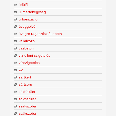
üdülő
új mértékegység
urbanizáció
üveggolyó
üvegre ragasztható tapéta
vállalkozó
vasbeton
víz elleni szigetelés
vízszigetelés
wc
zártkert
zártsorú
zöldfelület
zöldterület
zsákszoba
zsákszoba