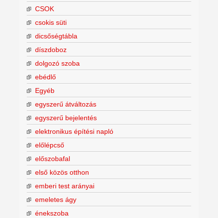
CSOK
csokis süti
dicsőségtábla
díszdoboz
dolgozó szoba
ebédlő
Egyéb
egyszerű átváltozás
egyszerű bejelentés
elektronikus építési napló
előlépcső
előszobafal
első közös otthon
emberi test arányai
emeletes ágy
énekszoba