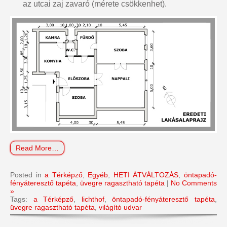
az utcai zaj zavaró (mérete csökkenhet).
Read More…
Posted in
a Térképző
,
Egyéb
,
HETI ÁTVÁLTOZÁS
,
öntapadó-
fényáteresztő tapéta
,
üvegre ragasztható tapéta
|
No Comments
»
Tags:
a Térképző
,
lichthof
,
öntapadó-fényáteresztő tapéta
,
üvegre ragasztható tapéta
,
világító udvar