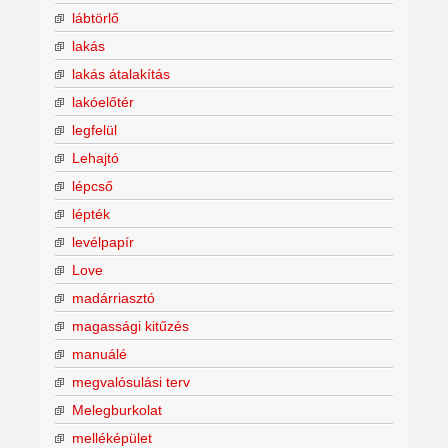
lábtörlő
lakás
lakás átalakítás
lakóelőtér
legfelül
Lehajtó
lépcső
lépték
levélpapír
Love
madárriasztó
magassági kitűzés
manuálé
megvalósulási terv
Melegburkolat
melléképület