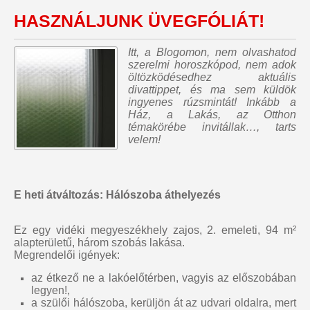
HASZNÁLJUNK ÜVEGFÓLIÁT!
Itt, a Blogomon,
nem olvashatod
szerelmi horoszkópod, nem adok
öltözködésedhez aktuális
divattippet, és ma sem küldök
ingyenes rúzsmintát
! Inkább a
Ház, a Lakás, az Otthon
témakörébe invitállak…, tarts
velem!
E heti átváltozás: Hálószoba áthelyezés
Ez egy vidéki megyeszékhely zajos, 2. emeleti, 94 m²
alapterületű, három szobás lakása.
Megrendelői igények:
az étkező ne a lakóelőtérben, vagyis az előszobában
legyen!,
a szülői hálószoba, kerüljön át az udvari oldalra, mert