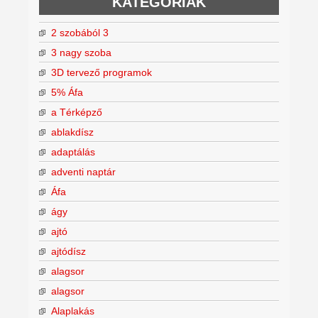
KATEGÓRIÁK
2 szobából 3
3 nagy szoba
3D tervező programok
5% Áfa
a Térképző
ablakdísz
adaptálás
adventi naptár
Áfa
ágy
ajtó
ajtódísz
alagsor
alagsor
Alaplakás