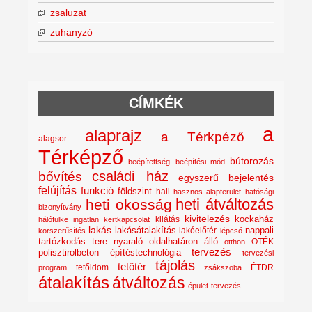
zsaluzat
zuhanyzó
CÍMKÉK
a
alaprajz
a Térkpéző
alagsor
Térképző
bútorozás
beépítettség
beépítési mód
családi ház
bővítés
egyszerű bejelentés
felújítás
funkció
földszint
hall
hasznos alapterület
hatósági
heti átváltozás
heti okosság
bizonyítvány
kivitelezés
kockaház
kilátás
hálófülke
ingatlan
kertkapcsolat
lakás
lakásátalakítás
lakóelőtér
nappali
korszerűsítés
lépcső
nyaraló
tartózkodás tere
oldalhatáron álló
OTÉK
otthon
tervezés
polisztirolbeton építéstechnológia
tervezési
tájolás
tetőtér
tetőidom
ÉTDR
program
zsákszoba
átalakítás
átváltozás
épület-tervezés