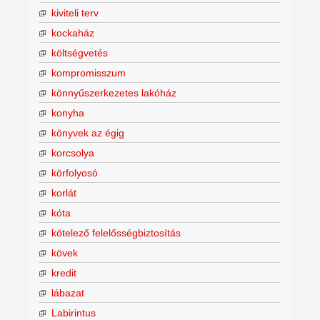
kiviteli terv
kockaház
költségvetés
kompromisszum
könnyűszerkezetes lakóház
konyha
könyvek az égig
korcsolya
körfolyosó
korlát
kóta
kötelező felelősségbiztosítás
kövek
kredit
lábazat
Labirintus