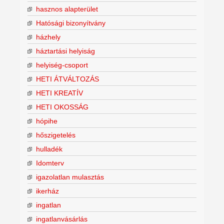
hasznos alapterület
Hatósági bizonyítvány
házhely
háztartási helyiság
helyiség-csoport
HETI ÁTVÁLTOZÁS
HETI KREATÍV
HETI OKOSSÁG
hópihe
hőszigetelés
hulladék
Idomterv
igazolatlan mulasztás
ikerház
ingatlan
ingatlanvásárlás