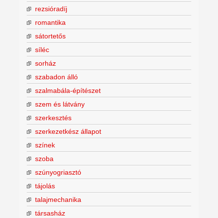
rezsióradíj
romantika
sátortetős
síléc
sorház
szabadon álló
szalmabála-építészet
szem és látvány
szerkesztés
szerkezetkész állapot
színek
szoba
szúnyogriasztó
tájolás
talajmechanika
társasház