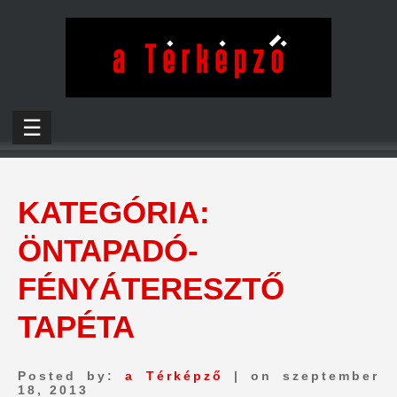
☰
KATEGÓRIA:
ÖNTAPADÓ-
FÉNYÁTERESZTŐ
TAPÉTA
Posted by:
a Térképző
| on szeptember
18, 2013