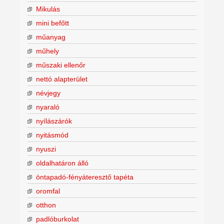
Mikulás
mini befőtt
műanyag
műhely
műszaki ellenőr
nettó alapterület
névjegy
nyaraló
nyílászárók
nyitásmód
nyuszi
oldalhatáron álló
öntapadó-fényáteresztő tapéta
oromfal
otthon
padlóburkolat