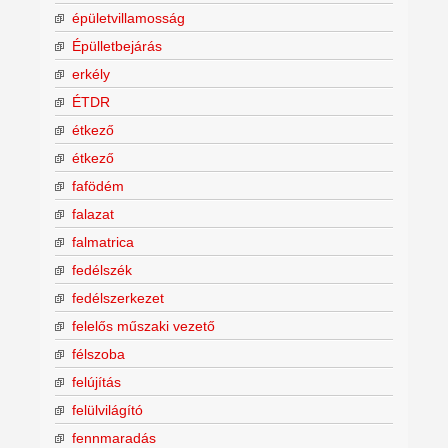
épületvillamosság
Épülletbejárás
erkély
ÉTDR
étkező
étkező
fafödém
falazat
falmatrica
fedélszék
fedélszerkezet
felelős műszaki vezető
félszoba
felújítás
felülvilágító
fennmaradás