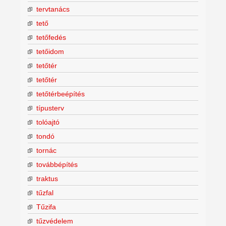
tervtanács
tető
tetőfedés
tetőidom
tetőtér
tetőtér
tetőtérbeépítés
típusterv
tolóajtó
tondó
tornác
továbbépítés
traktus
tűzfal
Tűzifa
tűzvédelem