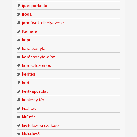
ipari parketta
iroda
járművek elhelyezése
Kamara
kapu
karácsonyfa
karácsonyfa-dísz
keresztszemes
kerítés
kert
kertkapcsolat
keskeny tér
kiállítás
kitűzés
kivitelezési szakasz
kivitelező