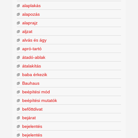
alaplakás
alapozás
alaprajz
aljzat
alvás és ágy
apró-tartó
átadó-ablak
átalakítás
baba érkezik
Bauhaus
beépítési mód
beépítési mutatók
befőttdivat
bejárat
bejelentés
bejelentés