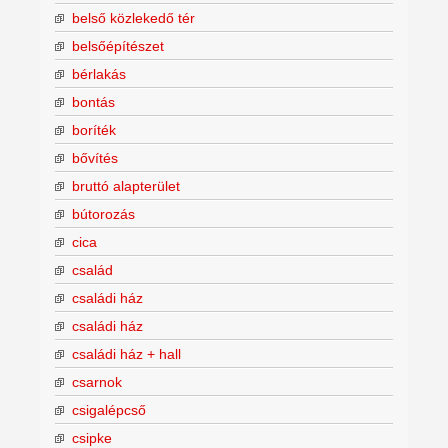
belső közlekedő tér
belsőépítészet
bérlakás
bontás
boríték
bővítés
bruttó alapterület
bútorozás
cica
család
családi ház
családi ház
családi ház + hall
csarnok
csigalépcső
csipke