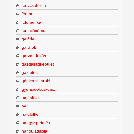
fénycsatorna
födém
földmunka
funkcióséma
galéria
gardrób
garzon-lakás
gazdasági épület
gázfűtés
gépkocsi tároló
gyufásdoboz-dísz
hajóablak
hall
hálófülke
hangszigetelés
hangulattábla