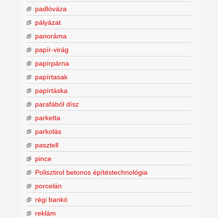
padlóváza
pályázat
panoráma
papír-virág
papírpárna
papírtasak
papírtáska
parafából dísz
parketta
parkolás
pasztell
pince
Polisztirol betonos építéstechnológia
porcelán
régi bankó
reklám