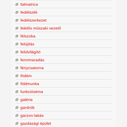
falmatrica
fedélszék
fedélszerkezet
felelős műszaki vezető
félszoba
felújítás
felülvilágító
fennmaradás
fénycsatorna
födém
földmunka
funkcióséma
galéria
gardrób
garzon-lakás
gazdasági épület