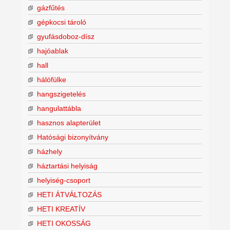
gázfűtés
gépkocsi tároló
gyufásdoboz-dísz
hajóablak
hall
hálófülke
hangszigetelés
hangulattábla
hasznos alapterület
Hatósági bizonyítvány
házhely
háztartási helyiság
helyiség-csoport
HETI ÁTVÁLTOZÁS
HETI KREATÍV
HETI OKOSSÁG