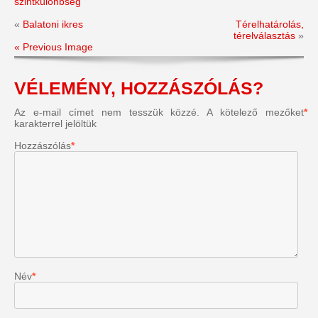
szintkülönbség
«
Balatoni ikres
Térelhatárolás,
térelválasztás
»
« Previous Image
VÉLEMÉNY, HOZZÁSZÓLÁS?
Az e-mail címet nem tesszük közzé.
A kötelező mezőket
*
karakterrel jelöltük
Hozzászólás
*
Név
*