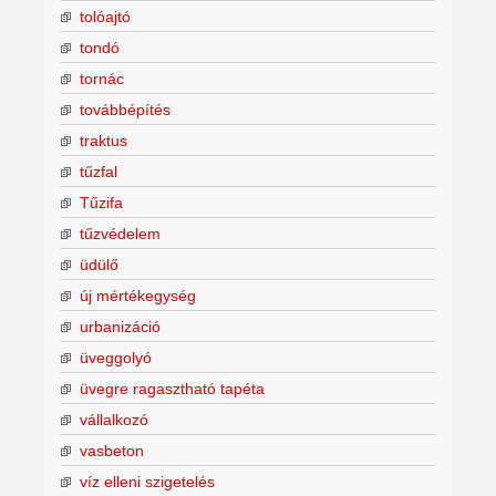
tolóajtó
tondó
tornác
továbbépítés
traktus
tűzfal
Tűzifa
tűzvédelem
üdülő
új mértékegység
urbanizáció
üveggolyó
üvegre ragasztható tapéta
vállalkozó
vasbeton
víz elleni szigetelés