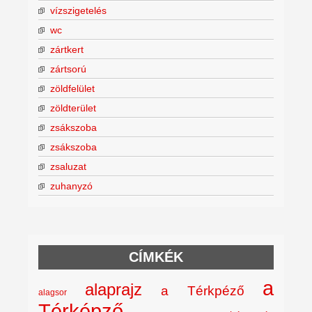
vízszigetelés
wc
zártkert
zártsorú
zöldfelület
zöldterület
zsákszoba
zsákszoba
zsaluzat
zuhanyzó
CÍMKÉK
a
alaprajz
a Térkpéző
alagsor
Térképző