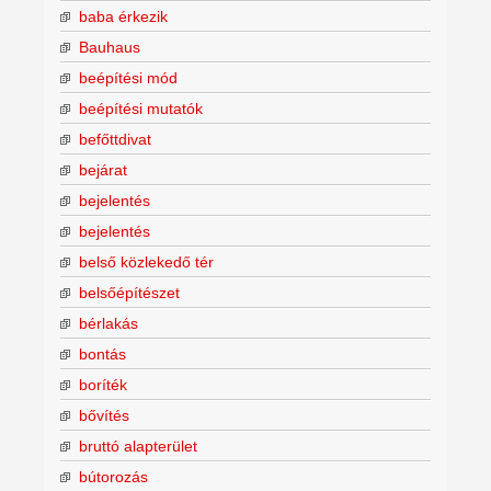
baba érkezik
Bauhaus
beépítési mód
beépítési mutatók
befőttdivat
bejárat
bejelentés
bejelentés
belső közlekedő tér
belsőépítészet
bérlakás
bontás
boríték
bővítés
bruttó alapterület
bútorozás