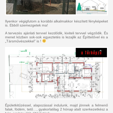
Ilyenkor végigfutom a korábbi alkalmakkor készített fényképeket
is. Ebből szemezgetek ma!
A tervezés ajánlati tervvel kezdődik, kiviteli tervvel végződik. És
menet közben sok-sok egyeztetés is lezajlik az Építtetővel és a
„Társművészekkel” is !
Épületkitűzéssel, alapozással indulunk, majd jönnek a felmenő
falak, födém, tető…, gyakorlatilag 2 hónap alatt szerkezetkész a