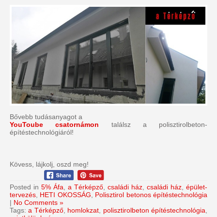
Bővebb tudásanyagot a
YouToube csatornámon
találsz a polisztirolbeton-
építéstechnológiáról!
Kövess, lájkolj, oszd meg!
Posted in
5% Áfa
,
a Térképző
,
családi ház
,
családi ház
,
épület-
tervezés
,
HETI OKOSSÁG
,
Polisztirol betonos építéstechnológia
|
No Comments »
Tags:
a Térképző
,
homlokzat
,
polisztirolbeton építéstechnológia
,