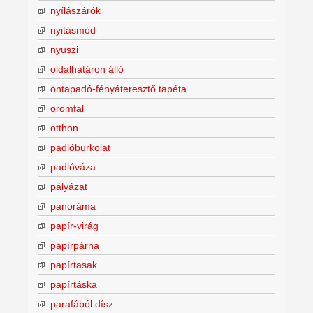
nyílászárók
nyitásmód
nyuszi
oldalhatáron álló
öntapadó-fényáteresztő tapéta
oromfal
otthon
padlóburkolat
padlóváza
pályázat
panoráma
papír-virág
papírpárna
papírtasak
papírtáska
parafából dísz