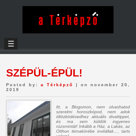
☰
SZÉPÜL-ÉPÜL!
Posted by:
a Térképző
| on november 20,
2019
Itt, a Blogomon,
nem olvashatod
szerelmi horoszkópod, nem adok
öltözködésedhez aktuális divattippet,
és ma sem küldök ingyenes
rúzsmintát
! Inkább a Ház, a Lakás, az
Otthon témakörébe invitállak…, tarts