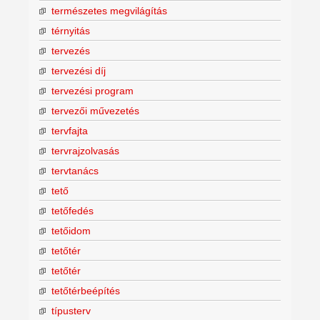
természetes megvilágítás
térnyitás
tervezés
tervezési díj
tervezési program
tervezői művezetés
tervfajta
tervrajzolvasás
tervtanács
tető
tetőfedés
tetőidom
tetőtér
tetőtér
tetőtérbeépítés
típusterv