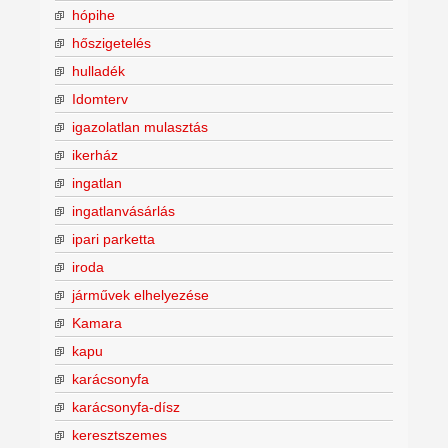
hópihe
hőszigetelés
hulladék
Idomterv
igazolatlan mulasztás
ikerház
ingatlan
ingatlanvásárlás
ipari parketta
iroda
járművek elhelyezése
Kamara
kapu
karácsonyfa
karácsonyfa-dísz
keresztszemes