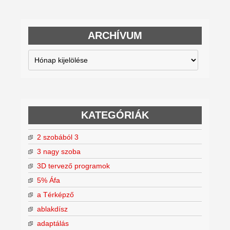
ARCHÍVUM
Archívum
KATEGÓRIÁK
2 szobából 3
3 nagy szoba
3D tervező programok
5% Áfa
a Térképző
ablakdísz
adaptálás