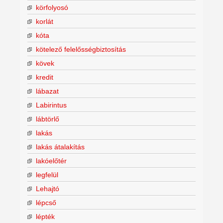
körfolyosó
korlát
kóta
kötelező felelősségbiztosítás
kövek
kredit
lábazat
Labirintus
lábtörlő
lakás
lakás átalakítás
lakóelőtér
legfelül
Lehajtó
lépcső
lépték