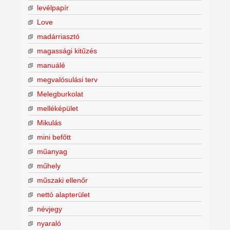
levélpapír
Love
madárriasztó
magassági kitűzés
manuálé
megvalósulási terv
Melegburkolat
melléképület
Mikulás
mini befőtt
műanyag
műhely
műszaki ellenőr
nettó alapterület
névjegy
nyaraló