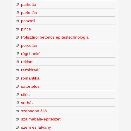
parketta
parkolás
pasztell
pince
Polisztirol betonos építéstechnológia
porcelán
régi bankó
reklám
rezsióradíj
romantika
sátortetős
síléc
sorház
szabadon álló
szalmabála-építészet
szem és látvány