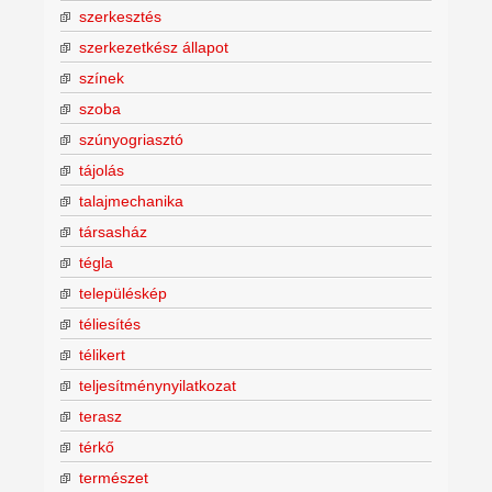
szerkesztés
szerkezetkész állapot
színek
szoba
szúnyogriasztó
tájolás
talajmechanika
társasház
tégla
településkép
téliesítés
télikert
teljesítménynyilatkozat
terasz
térkő
természet