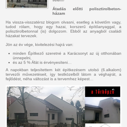
velem!
Átadás előtti polisztirolbeton-
házam
Ha vissza-visszatérsz blogom olvasni, esetleg a követőm vagy,
tudod rólam, hogy egy hazai, korszerű építőanyaggal, a
polisztirolbetonnal (is) dolgozom. Ebből az anyagból családi
házakat tervezek.
Jön az év vége, kivitelezési hajrá van:
minden Építkező szeretné a Karácsonyt az új otthonában
ünnepelni,
és az 5 % Áfát is érvényesíteni…
A napokban teljesítettem két építkezésem utolsó (6.alkalom)
tervezői művezetéseit, így testközelből látom a véghajrát, a
fejlődést, néha változást is a tervemhez képest…