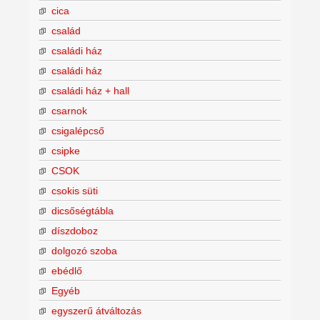
cica
család
családi ház
családi ház
családi ház + hall
csarnok
csigalépcső
csipke
CSOK
csokis süti
dicsőségtábla
díszdoboz
dolgozó szoba
ebédlő
Egyéb
egyszerű átváltozás