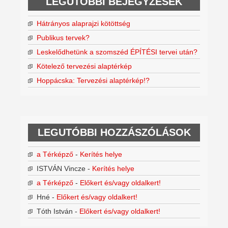
LEGUTÓBBI BEJEGYZÉSEK
Hátrányos alaprajzi kötöttség
Publikus tervek?
Leskelődhetünk a szomszéd ÉPÍTÉSI tervei után?
Kötelező tervezési alaptérkép
Hoppácska: Tervezési alaptérkép!?
LEGUTÓBBI HOZZÁSZÓLÁSOK
a Térképző
-
Kerítés helye
ISTVÁN Vincze
-
Kerítés helye
a Térképző
-
Előkert és/vagy oldalkert!
Hné
-
Előkert és/vagy oldalkert!
Tóth István
-
Előkert és/vagy oldalkert!