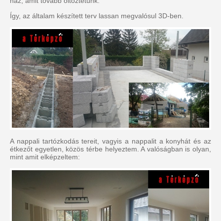
ház, amit tovább öltöztetünk.
Így, az általam készített terv lassan megvalósul 3D-ben.
A nappali tartózkodás tereit, vagyis a nappalit a konyhát és az
étkezőt egyetlen, közös térbe helyeztem. A valóságban is olyan,
mint amit elképzeltem: