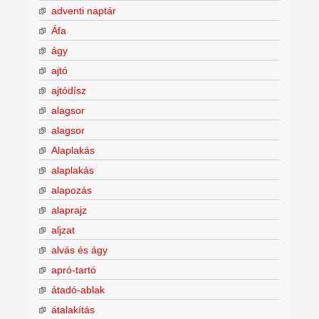
adventi naptár
Áfa
ágy
ajtó
ajtódísz
alagsor
alagsor
Alaplakás
alaplakás
alapozás
alaprajz
aljzat
alvás és ágy
apró-tartó
átadó-ablak
átalakítás