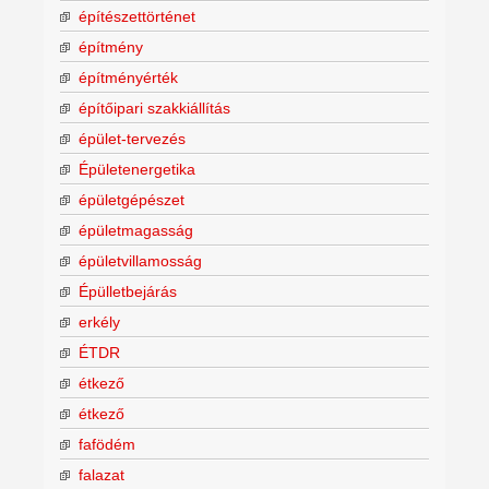
építészettörténet
építmény
építményérték
építőipari szakkiállítás
épület-tervezés
Épületenergetika
épületgépészet
épületmagasság
épületvillamosság
Épülletbejárás
erkély
ÉTDR
étkező
étkező
fafödém
falazat