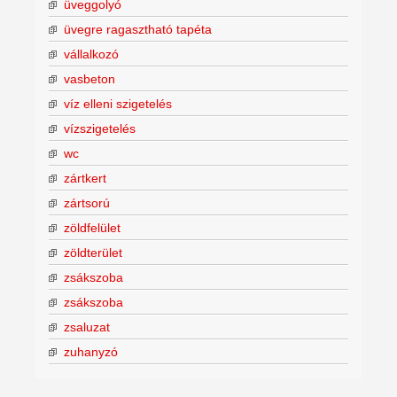
üveggolyó
üvegre ragasztható tapéta
vállalkozó
vasbeton
víz elleni szigetelés
vízszigetelés
wc
zártkert
zártsorú
zöldfelület
zöldterület
zsákszoba
zsákszoba
zsaluzat
zuhanyzó