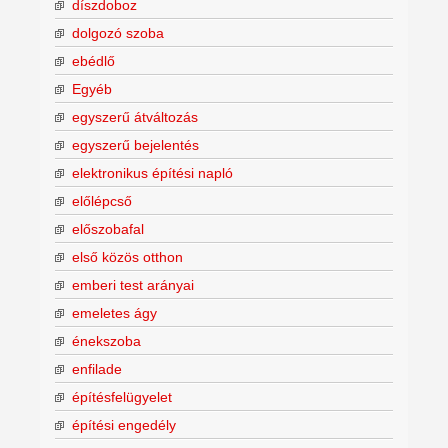
díszdoboz
dolgozó szoba
ebédlő
Egyéb
egyszerű átváltozás
egyszerű bejelentés
elektronikus építési napló
előlépcső
előszobafal
első közös otthon
emberi test arányai
emeletes ágy
énekszoba
enfilade
építésfelügyelet
építési engedély