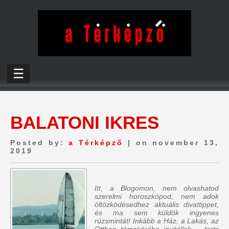
☰
BALATONI IKRES
Posted by:
a Térképző
| on november 13,
2019
Itt, a Blogomon, nem olvashatod
szerelmi horoszkópod, nem adok
öltözködésedhez aktuális divattippet,
és ma sem küldök ingyenes
rúzsmintát! Inkább a Ház, a Lakás, az