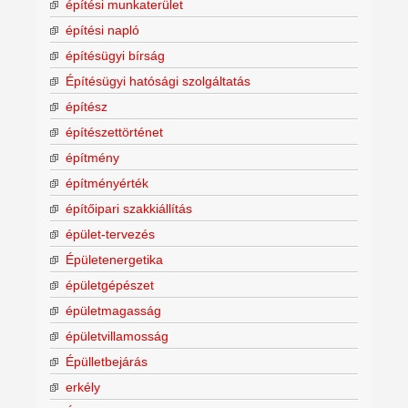
építési munkaterület
építési napló
építésügyi bírság
Építésügyi hatósági szolgáltatás
építész
építészettörténet
építmény
építményérték
építőipari szakkiállítás
épület-tervezés
Épületenergetika
épületgépészet
épületmagasság
épületvillamosság
Épülletbejárás
erkély