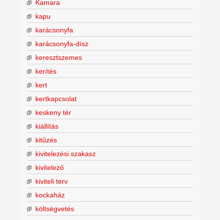
Kamara
kapu
karácsonyfa
karácsonyfa-dísz
keresztszemes
kerítés
kert
kertkapcsolat
keskeny tér
kiállítás
kitűzés
kivitelezési szakasz
kivitelező
kiviteli terv
kockaház
költségvetés