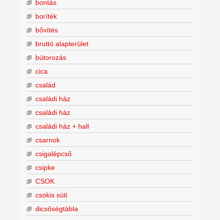
bontás
boríték
bővítés
bruttó alapterület
bútorozás
cica
család
családi ház
családi ház
családi ház + hall
csarnok
csigalépcső
csipke
CSOK
csokis süti
dicsőségtábla