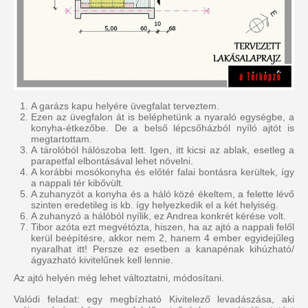
A garázs kapu helyére üvegfalat terveztem.
Ezen az üvegfalon át is beléphetünk a nyaraló egységbe, a
konyha-étkezőbe. De a belső lépcsőházból nyíló ajtót is
megtartottam.
A tárolóból hálószoba lett. Igen, itt kicsi az ablak, esetleg a
parapetfal elbontásával lehet növelni.
A korábbi mosókonyha és előtér falai bontásra kerültek, így
a nappali tér kibővült.
A zuhanyzót a konyha és a háló közé ékeltem, a felette lévő
szinten eredetileg is kb. így helyezkedik el a két helyiség.
A zuhanyzó a hálóból nyílik, ez Andrea konkrét kérése volt.
Tibor azóta ezt megvétózta, hiszen, ha az ajtó a nappali felől
kerül beépítésre, akkor nem 2, hanem 4 ember egyidejűleg
nyaralhat itt! Persze ez esetben a kanapénak kihúzható/
ágyazható kivitelűnek kell lennie.
Az ajtó helyén még lehet változtatni, módosítani.
Valódi feladat: egy megbízható Kivitelező levadászása, aki