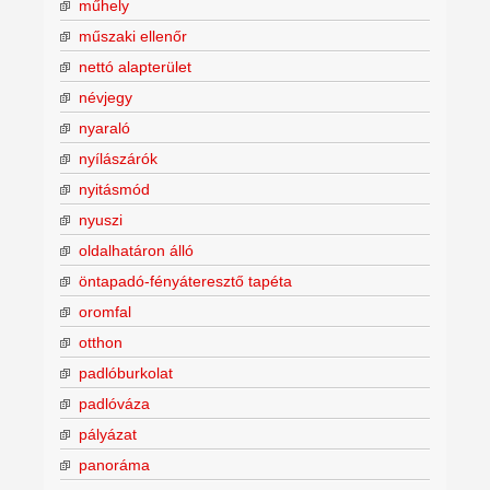
műhely
műszaki ellenőr
nettó alapterület
névjegy
nyaraló
nyílászárók
nyitásmód
nyuszi
oldalhatáron álló
öntapadó-fényáteresztő tapéta
oromfal
otthon
padlóburkolat
padlóváza
pályázat
panoráma