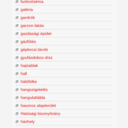
funkcióséma
galéria
gardrób
garzon-lakás
gazdasági épület
gázfűtés
gépkocsi tároló
gyufásdoboz-dísz
hajóablak
hall
hálófülke
hangszigetelés
hangulattábla
hasznos alapterület
Hatósági bizonyítvány
házhely