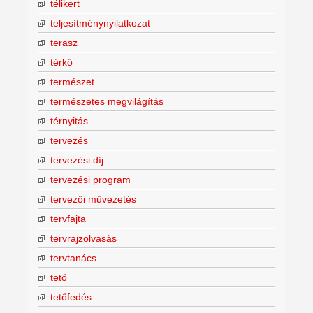
télikert
teljesítménynyilatkozat
terasz
térkő
természet
természetes megvilágítás
térnyitás
tervezés
tervezési díj
tervezési program
tervezői művezetés
tervfajta
tervrajzolvasás
tervtanács
tető
tetőfedés