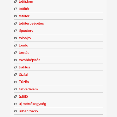
tetőidom
tetőtér
tetőtér
tetőtérbeépítés
típusterv
tolóajtó
tondó
tornác
továbbépítés
traktus
tűzfal
Tűzifa
tűzvédelem
üdülő
új mértékegység
urbanizáció