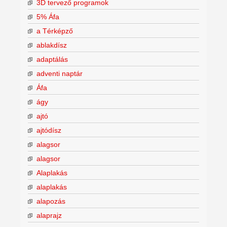
3D tervező programok
5% Áfa
a Térképző
ablakdísz
adaptálás
adventi naptár
Áfa
ágy
ajtó
ajtódísz
alagsor
alagsor
Alaplakás
alaplakás
alapozás
alaprajz