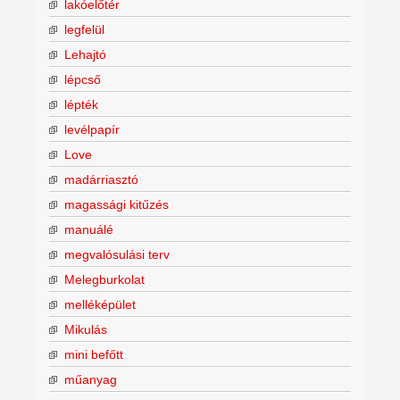
lakóelőtér
legfelül
Lehajtó
lépcső
lépték
levélpapír
Love
madárriasztó
magassági kitűzés
manuálé
megvalósulási terv
Melegburkolat
melléképület
Mikulás
mini befőtt
műanyag