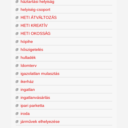
háztartási helyiság
helyiség-csoport
HETI ÁTVÁLTOZÁS
HETI KREATÍV
HETI OKOSSÁG
hópihe
hőszigetelés
hulladék
Idomterv
igazolatlan mulasztás
ikerház
ingatlan
ingatlanvásárlás
ipari parketta
iroda
járművek elhelyezése