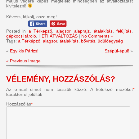
május végére képes megfelelő minőségben az átváltoztatást
kivitelezni!
Kövess, lájkolj, oszd meg!
Posted in
a Térképző
,
alagsor
,
alaprajz
,
átalakítás
,
felújítás
,
gépkocsi tároló
,
HETI ÁTVÁLTOZÁS
|
No Comments »
Tags:
a Térképző
,
alagsor
,
átalakítás
,
bővítés
,
üdülőegység
«
Egy kis Párizs!
Szépül-épül!
»
« Previous Image
VÉLEMÉNY, HOZZÁSZÓLÁS?
Az e-mail címet nem tesszük közzé.
A kötelező mezőket
*
karakterrel jelöltük
Hozzászólás
*