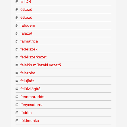
ÉTDR
étkező
étkező
fafödém
falazat
falmatrica
fedélszék
fedélszerkezet
felelős műszaki vezető
félszoba
felújítás
felülvilágító
fennmaradás
fénycsatorna
födém
földmunka