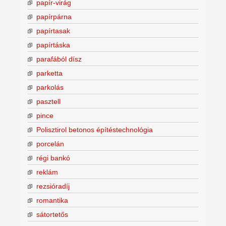
papír-virág
papírpárna
papírtasak
papírtáska
parafából dísz
parketta
parkolás
pasztell
pince
Polisztirol betonos építéstechnológia
porcelán
régi bankó
reklám
rezsióradíj
romantika
sátortetős