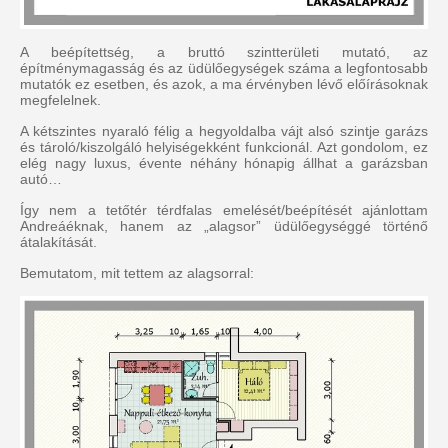
A beépítettség, a bruttó szintterületi mutató, az
építménymagasság és az üdülőegységek száma a legfontosabb
mutatók ez esetben, és azok, a ma érvényben lévő előírásoknak
megfelelnek.
A kétszintes nyaraló félig a hegyoldalba vájt alsó szintje garázs
és tároló/kiszolgáló helyiségekként funkcionál. Azt gondolom, ez
elég nagy luxus, évente néhány hónapig állhat a garázsban
autó…
Így nem a tetőtér térdfalas emelését/beépítését ajánlottam
Andreáéknak, hanem az „alagsor” üdülőegységgé történő
átalakítását.
Bemutatom, mit tettem az alagsorral: