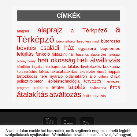
CÍMKÉK
a
alaprajz
a Térkpéző
alagsor
Térképző
bútorozás
beépítettség
beépítési mód
családi ház
bővítés
egyszerű bejelentés
felújítás
funkció
földszint
hall
hasznos alapterület
hatósági
heti átváltozás
heti okosság
bizonyítvány
kivitelezés
kockaház
kilátás
hálófülke
ingatlan
kertkapcsolat
lakás
lakásátalakítás
lakóelőtér
nappali
korszerűsítés
lépcső
nyaraló
tartózkodás tere
oldalhatáron álló
OTÉK
otthon
tervezés
polisztirolbeton építéstechnológia
tervezési
tájolás
tetőtér
tetőidom
ÉTDR
program
zsákszoba
átalakítás
átváltozás
épület-tervezés
A weboldalon cookie-kat használok, amik segítenek engem a lehető legjobb
szolgáltatások nyújtásában. Weboldalam további használatával jóváhagyod,