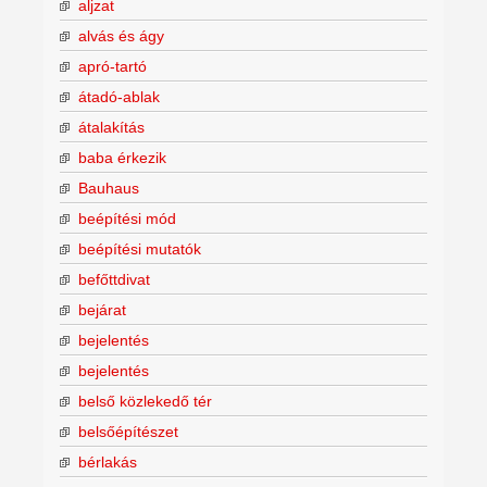
aljzat
alvás és ágy
apró-tartó
átadó-ablak
átalakítás
baba érkezik
Bauhaus
beépítési mód
beépítési mutatók
befőttdivat
bejárat
bejelentés
bejelentés
belső közlekedő tér
belsőépítészet
bérlakás