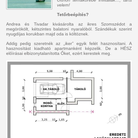
Otthon témakörébe invitállak…, tarts
velem!
Tetőrbeépítés?
Andrea és Tivadar kivásárolta az ikres Szomszédot a
megörökölt, kétszintes balatoni nyaralóból. Szándékuk szerint
nyugdíjas korukban majd oda is költöznek.
Addig pedig szeretnék az „iker” egyik felét hasznosítani. A
hasznosítást kiadható apartmanként képzelik. De a HÉSZ
előírásai elbizonytalanította Őket, ezért kerestek meg.