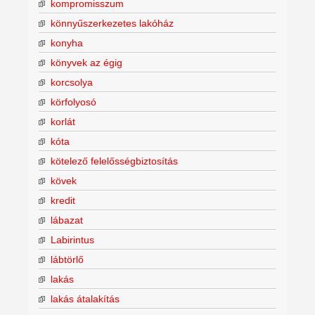
kompromisszum
könnyűszerkezetes lakóház
konyha
könyvek az égig
korcsolya
körfolyosó
korlát
kóta
kötelező felelősségbiztosítás
kövek
kredit
lábazat
Labirintus
lábtörlő
lakás
lakás átalakítás