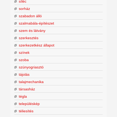
síléc
sorház
szabadon álló
szalmabála-építészet
szem és látvány
szerkesztés
szerkezetkész állapot
színek
szoba
szúnyogriasztó
tájolás
talajmechanika
társasház
tégla
településkép
téliesítés