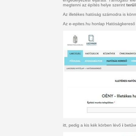
megtenni az építés helye szerint
terü
Az illetékes hatóság számodra is kön
Az e-epites.hu honlap Hatóságkereső f
itt, pedig a kis kék körben lévő
i
betűv