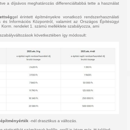
etve a díjsávos meghatározás differenciáltabbá tette a használat
ettség
gel érintett építményekre vonatkozó rendszerhasználati
s és Információs Központról, valamint az Országos Építésügyi
.) Korm. rendelet 1. számú melléklete szabályozza, ami
gszabályváltozások következtében így
módosult:
 építményérték
-nél drasztikus a változás.
atisztikát számítanak belőle, erről is írtam már, itt találod: