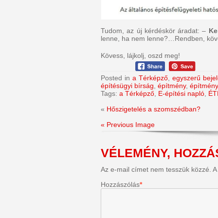
Tudom, az új kérdéskör áradat: –
Ke
lenne, ha nem lenne?…Rendben, köve
Kövess, lájkolj, oszd meg!
Posted in
a Térképző
,
egyszerű beje
építésügyi bírság
,
építmény
,
építmény
Tags:
a Térképző
,
E-építési napló
,
ÉT
«
Hőszigetelés a szomszédban?
« Previous Image
VÉLEMÉNY, HOZZÁ
Az e-mail címet nem tesszük közzé.
A
Hozzászólás
*