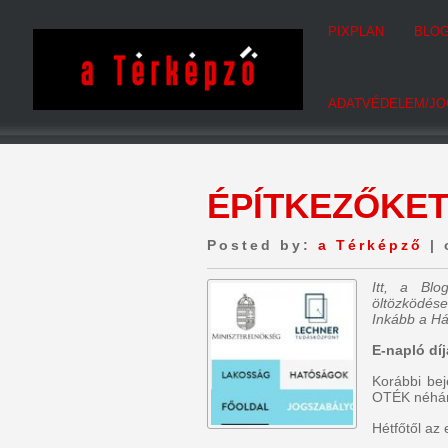
PIXPLAN
BLO
ADATVÉDELEM/JO
ÉPÍTKEZŐKET
Posted by:
a Térképző
| 
Itt, a Bl
öltözködése
Inkább a Há
E-napló díj
Korábbi bej
OTÉK néhán
Hétfőtől az 