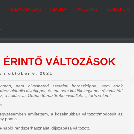
G
BEMUTATKOZÁS
ISMERJ+
VALLOMÁS
TERMÉKEIM
G
 ÉRINTŐ VÁLTOZÁSOK
on október 6, 2021
ogomon, nem olvashatod szerelmi horoszkópod, nem adok
dhez aktuális divattippet, és ma sem küldök ingyenes rúzsmintát!
z, a Lakás, az Otthon témakörébe invitállak…, tarts velem!
a
egyzésemben említettem, a közelmúltban változott/módosult az
y pontja.
e-napló rendszerhasználati díjszabása változott.