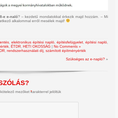
ll-e e-naló
? – kezdetű mondatokkal érkezik majd hozzám. – Mi
tkező alkalommal erről mesélek majd!
lentés
,
elektronikus építési napló
,
építésfelügyelet
,
építési napló
,
érték
,
ÉTDR
,
HETI OKOSSÁG
|
No Comments »
DR
,
rendszerhasználati díj
,
számított építményérték
Szükséges az e-napló?
»
SZÓLÁS?
 kötelező mezőket
*
karakterrel jelöltük