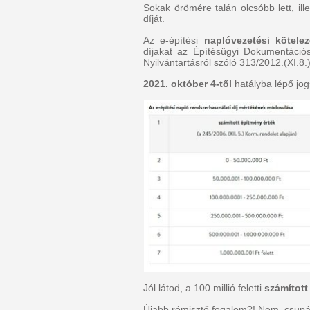
Sokak örömére talán olcsóbb lett, ill
díját.
Az e-építési
naplóvezetési kötelez
díjakat az Építésügyi Dokumentáció
Nyilvántartásról szóló 313/2012.(XI.8
2021. október 4-től
hatályba lépő jo
Jól látod, a 100 millió feletti
számított
Újabb rémisztő fogalom?! Nem, csupán st