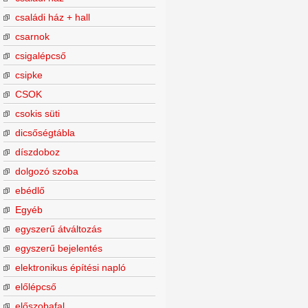
családi ház + hall
csarnok
csigalépcső
csipke
CSOK
csokis süti
dicsőségtábla
díszdoboz
dolgozó szoba
ebédlő
Egyéb
egyszerű átváltozás
egyszerű bejelentés
elektronikus építési napló
előlépcső
előszobafal