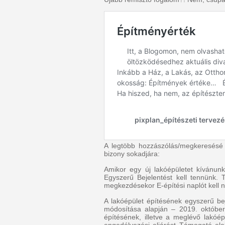
A legtöbb hozzászólás/megkeresésé 
bizony sokadjára:
Amikor egy új lakóépületet kívánun
Egyszerű Bejelentést kell tennünk.
megkezdésekor E-építési naplót kell n
A lakóépület építésének egyszerű be
módosítása alapján – 2019. október 
építésének, illetve a meglévő lakóé
engedélyezési eljárást Támogató el