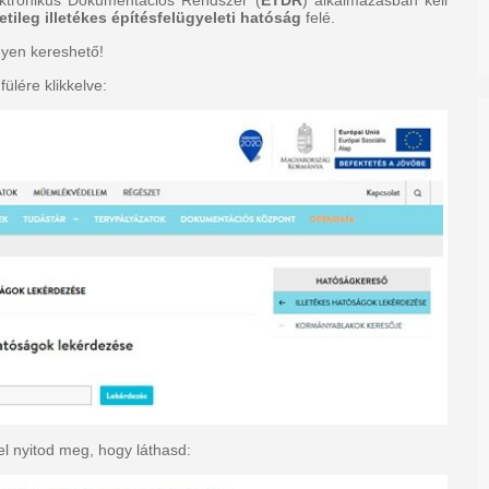
letileg illetékes építésfelügyeleti hatóság
felé.
nyen kereshető!
ülére klikkelve:
el nyitod meg, hogy láthasd: