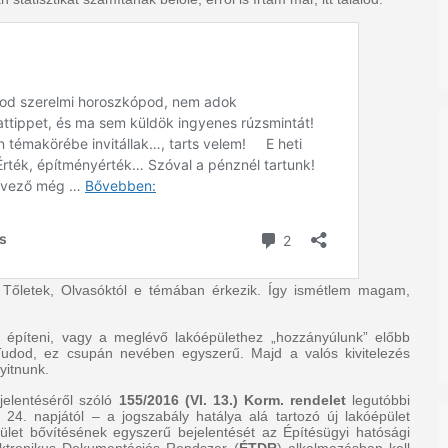
Tőletek, Olvasóktól e témában érkezik. Így ismétlem magam,
k építeni, vagy a meglévő lakóépülethez „hozzányúlunk” előbb
 Tudod, ez csupán nevében egyszerű. Majd a valós kivitelezés
yitnunk.
jelentéséről szóló
155/2016 (VI. 13.) Korm. rendelet
legutóbbi
24. napjától – a jogszabály hatálya alá tartozó új lakóépület
pület bővítésének egyszerű bejelentését az Építésügyi hatósági
ektronikus Dokumentációs Rendszer (
ÉTDR
) alkalmazásban kell