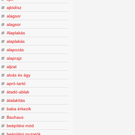
ajtódísz
alagsor
alagsor
Alaplakás
alaplakás
alapozás
alaprajz
aljzat
alvás és ágy
apró-tartó
átadó-ablak
átalakítás
baba érkezik
Bauhaus
beépítési mód
beépítési mutatók