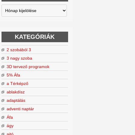
Archívum
KATEGÓRIÁK
2 szobából 3
3 nagy szoba
3D tervező programok
5% Áfa
a Térképző
ablakdísz
adaptálás
adventi naptár
Áfa
ágy
ajtó