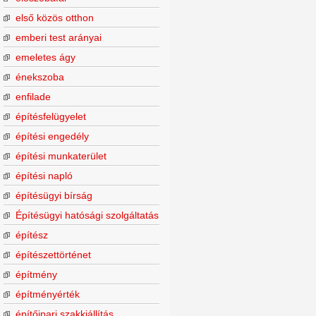
első közös otthon
emberi test arányai
emeletes ágy
énekszoba
enfilade
építésfelügyelet
építési engedély
építési munkaterület
építési napló
építésügyi bírság
Építésügyi hatósági szolgáltatás
építész
építészettörténet
építmény
építményérték
építőipari szakkiállítás