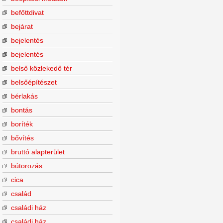
befőttdivat
bejárat
bejelentés
bejelentés
belső közlekedő tér
belsőépítészet
bérlakás
bontás
boríték
bővítés
bruttó alapterület
bútorozás
cica
család
családi ház
családi ház