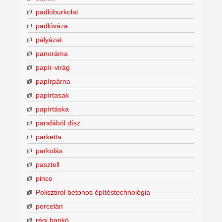
padlóburkolat
padlóváza
pályázat
panoráma
papír-virág
papírpárna
papírtasak
papírtáska
parafából dísz
parketta
parkolás
pasztell
pince
Polisztirol betonos építéstechnológia
porcelán
régi bankó