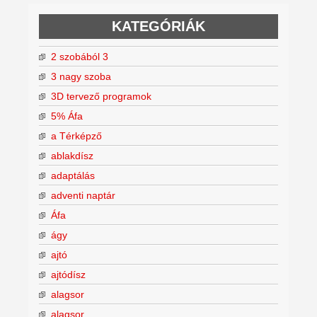
KATEGÓRIÁK
2 szobából 3
3 nagy szoba
3D tervező programok
5% Áfa
a Térképző
ablakdísz
adaptálás
adventi naptár
Áfa
ágy
ajtó
ajtódísz
alagsor
alagsor