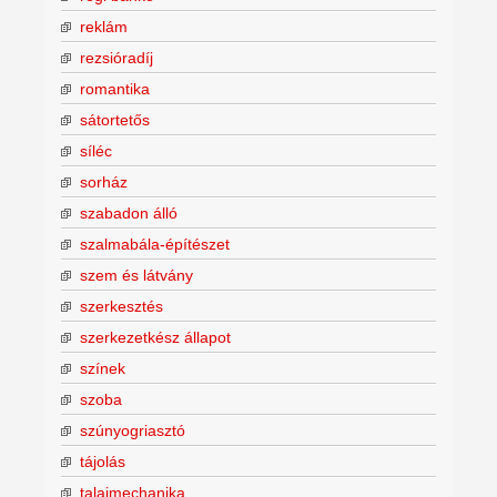
reklám
rezsióradíj
romantika
sátortetős
síléc
sorház
szabadon álló
szalmabála-építészet
szem és látvány
szerkesztés
szerkezetkész állapot
színek
szoba
szúnyogriasztó
tájolás
talajmechanika