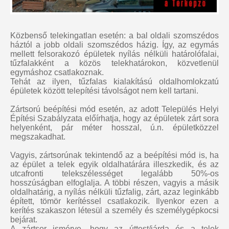
Közbenső telekingatlan esetén: a bal oldali szomszédos
háztól a jobb oldali szomszédos házig. Így, az egymás
mellett felsorakozó épületek nyílás nélküli határolófalai,
tűzfalakként a közös telekhatárokon, közvetlenül
egymáshoz csatlakoznak.
Tehát az ilyen, tűzfalas kialakítású oldalhomlokzatú
épületek között telepítési távolságot nem kell tartani.
Zártsorú beépítési mód esetén, az adott Település Helyi
Építési Szabályzata előírhatja, hogy az épületek zárt sora
helyenként, pár méter hosszal, ú.n. épületközzel
megszakadhat.
Vagyis, zártsorúnak tekintendő az a beépítési mód is, ha
az épület a telek egyik oldalhatárára illeszkedik, és az
utcafronti telekszélességet legalább 50%-os
hosszúságban elfoglalja. A többi részen, vagyis a másik
oldalhatárig, a nyílás nélküli tűzfalig, zárt, azaz leginkább
épített, tömör kerítéssel csatlakozik. Ilyenkor ezen a
kerítés szakaszon létesül a személy és személygépkocsi
bejárat.
A zártsor ismérve, hogy az úttest/járda és a telek