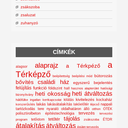
zsákszoba
zsaluzat
zuhanyzó
CÍMKÉK
a
alaprajz
a Térkpéző
alagsor
Térképző
bútorozás
beépítettség
beépítési mód
családi ház
bővítés
egyszerű bejelentés
felújítás
funkció
földszint
hall
hasznos alapterület
hatósági
heti átváltozás
heti okosság
bizonyítvány
kivitelezés
kockaház
kilátás
hálófülke
ingatlan
kertkapcsolat
lakás
lakásátalakítás
lakóelőtér
nappali
korszerűsítés
lépcső
nyaraló
tartózkodás tere
oldalhatáron álló
OTÉK
otthon
tervezés
polisztirolbeton építéstechnológia
tervezési
tájolás
tetőtér
tetőidom
ÉTDR
program
zsákszoba
átalakítás
átváltozás
épület-tervezés