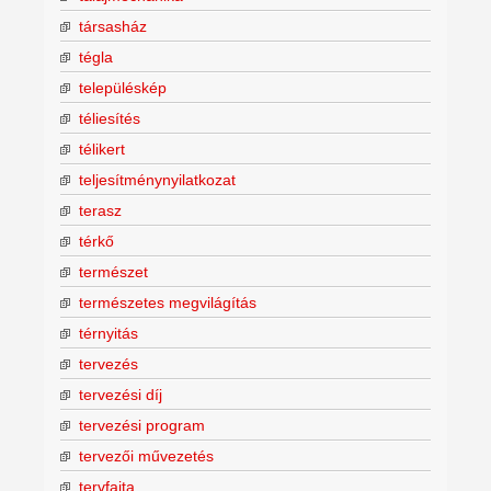
társasház
tégla
településkép
téliesítés
télikert
teljesítménynyilatkozat
terasz
térkő
természet
természetes megvilágítás
térnyitás
tervezés
tervezési díj
tervezési program
tervezői művezetés
tervfajta