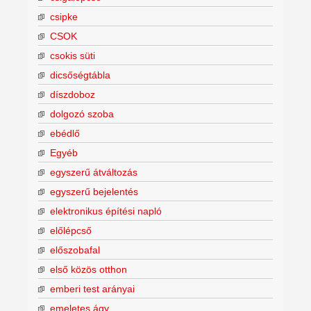
csipke
CSOK
csokis süti
dicsőségtábla
díszdoboz
dolgozó szoba
ebédlő
Egyéb
egyszerű átváltozás
egyszerű bejelentés
elektronikus építési napló
előlépcső
előszobafal
első közös otthon
emberi test arányai
emeletes ágy