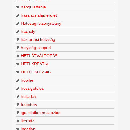
hangulattábla
hasznos alapterület
Hatósági bizonyítvány
házhely
háztartási helyiság
helyiség-csoport
HETI ÁTVÁLTOZÁS
HETI KREATÍV
HETI OKOSSÁG
hópihe
hőszigetelés
hulladék
Idomterv
igazolatlan mulasztás
ikerház
ingatlan