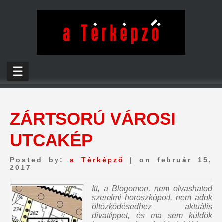
☰
ZÁRTSORÚ VÁROSI
UTCAKÉP
Posted by:
a Térképző
| on február 15,
2017
Itt, a Blogomon,
nem olvashatod
szerelmi horoszkópod, nem adok
öltözködésedhez aktuális
divattippet, és ma sem küldök