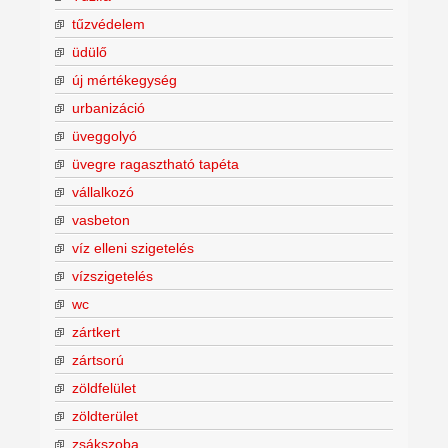
tűzvédelem
üdülő
új mértékegység
urbanizáció
üveggolyó
üvegre ragasztható tapéta
vállalkozó
vasbeton
víz elleni szigetelés
vízszigetelés
wc
zártkert
zártsorú
zöldfelület
zöldterület
zsákszoba