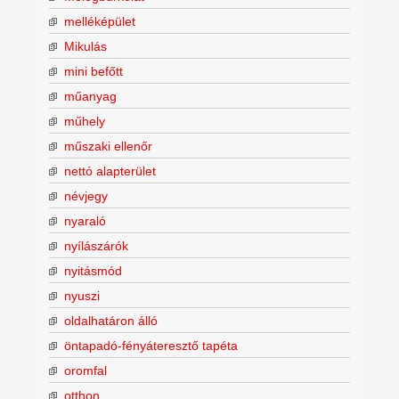
melléképület
Mikulás
mini befőtt
műanyag
műhely
műszaki ellenőr
nettó alapterület
névjegy
nyaraló
nyílászárók
nyitásmód
nyuszi
oldalhatáron álló
öntapadó-fényáteresztő tapéta
oromfal
otthon