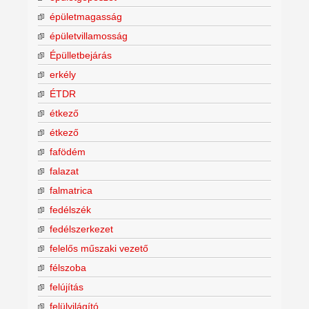
épületmagasság
épületvillamosság
Épülletbejárás
erkély
ÉTDR
étkező
étkező
fafödém
falazat
falmatrica
fedélszék
fedélszerkezet
felelős műszaki vezető
félszoba
felújítás
felülvilágító