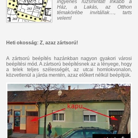
ingyenes rúzsmintát
! Inkább a
Ház, a Lakás, az Otthon
témakörébe invitállak…, tarts
velem!
Heti okosság: Z, azaz zártsorú!
A zártsorú beépítés hazánkban nagyon gyakori városi
beépítési mód. A zártsorú beépítésnek az a lényege, hogy
a telek teljes szélességét, az utcai homlokvonalon,
közvetlenül a járda mentén, azaz előkert nélkül beépítjük.