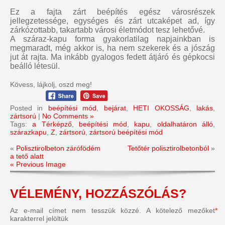
Ez a fajta zárt beépítés egész városrészek
jellegzetessége, egységes és zárt utcaképet ad, így
zárkózottabb, takartabb városi életmódot tesz lehetővé.
A száraz-kapu forma gyakorlatilag napjainkban is
megmaradt, még akkor is, ha nem szekerek és a jószág
jut át rajta. Ma inkább gyalogos fedett átjáró és gépkocsi
beálló létesül.
Kövess, lájkolj, oszd meg!
Posted in
beépítési mód
,
bejárat
,
HETI OKOSSÁG
,
lakás
,
zártsorú
|
No Comments »
Tags:
a Térképző
,
beépítési mód
,
kapu
,
oldalhatáron álló
,
szárazkapu
,
Z
,
zártsorú
,
zártsorú beépítési mód
«
Polisztirolbeton zárófödém
Tetőtér polisztirolbetonból
»
a tető alatt
« Previous Image
VÉLEMÉNY, HOZZÁSZÓLÁS?
Az e-mail címet nem tesszük közzé.
A kötelező mezőket
*
karakterrel jelöltük