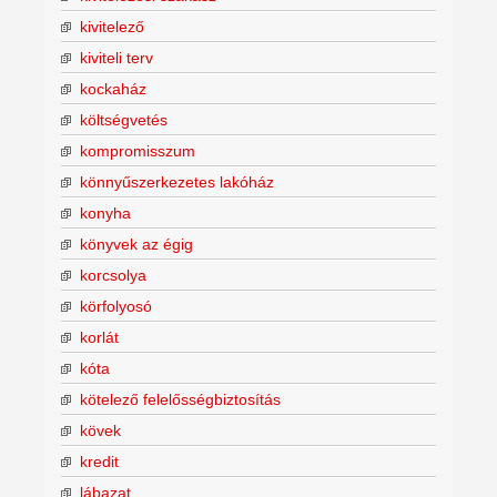
kivitelező
kiviteli terv
kockaház
költségvetés
kompromisszum
könnyűszerkezetes lakóház
konyha
könyvek az égig
korcsolya
körfolyosó
korlát
kóta
kötelező felelősségbiztosítás
kövek
kredit
lábazat