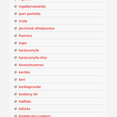
ingatlanvásárlás
ipari parketta
iroda
járművek elhelyezése
Kamara
kapu
karácsonyfa
karácsonyfa-dísz
keresztszemes
kerítés
kert
kertkapcsolat
keskeny tér
kiállítás
kitűzés
kivitelezési szakasz