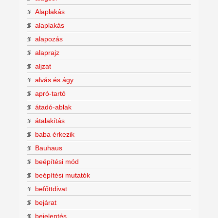
Alaplakás
alaplakás
alapozás
alaprajz
aljzat
alvás és ágy
apró-tartó
átadó-ablak
átalakítás
baba érkezik
Bauhaus
beépítési mód
beépítési mutatók
befőttdivat
bejárat
bejelentés