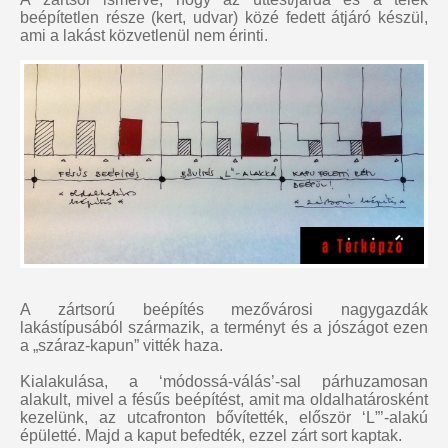
beépítetlen része (kert, udvar) közé fedett átjáró készül,
ami a lakást közvetlenül nem érinti.
A zártsorú beépítés mezővárosi nagygazdák
lakástípusából származik, a terményt és a jószágot ezen
a „száraz-kapun” vitték haza.
Kialakulása, a ‘módossá-válás’-sal párhuzamosan
alakult, mivel a fésűs beépítést, amit ma oldalhatárosként
kezelünk, az utcafronton bővítették, először ‘L”’-alakú
épületté. Majd a kaput befedték, ezzel zárt sort kaptak.