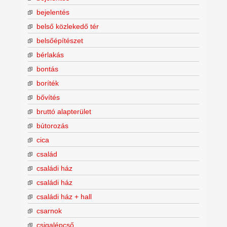
bejelentés
belső közlekedő tér
belsőépítészet
bérlakás
bontás
boríték
bővítés
bruttó alapterület
bútorozás
cica
család
családi ház
családi ház
családi ház + hall
csarnok
csigalépcső