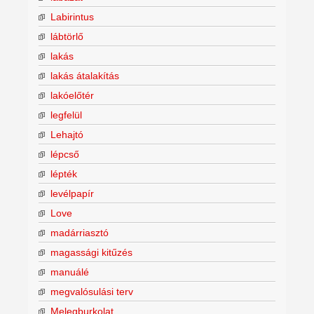
Labirintus
lábtörlő
lakás
lakás átalakítás
lakóelőtér
legfelül
Lehajtó
lépcső
lépték
levélpapír
Love
madárriasztó
magassági kitűzés
manuálé
megvalósulási terv
Melegburkolat