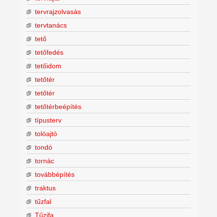
tervrajzolvasás
tervtanács
tető
tetőfedés
tetőidom
tetőtér
tetőtér
tetőtérbeépítés
típusterv
tolóajtó
tondó
tornác
továbbépítés
traktus
tűzfal
Tűzifa