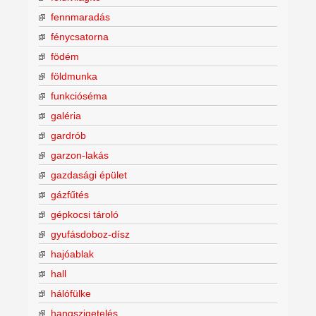
fennmaradás
fénycsatorna
födém
földmunka
funkcióséma
galéria
gardrób
garzon-lakás
gazdasági épület
gázfűtés
gépkocsi tároló
gyufásdoboz-dísz
hajóablak
hall
hálófülke
hangszigetelés