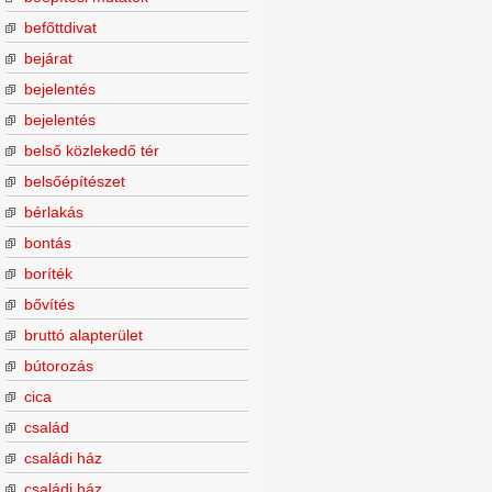
befőttdivat
bejárat
bejelentés
bejelentés
belső közlekedő tér
belsőépítészet
bérlakás
bontás
boríték
bővítés
bruttó alapterület
bútorozás
cica
család
családi ház
családi ház