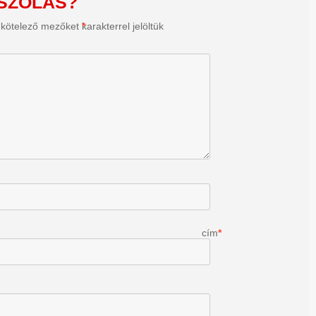
SZÓLÁS?
 kötelező mezőket
*
karakterrel jelöltük
il cím
*