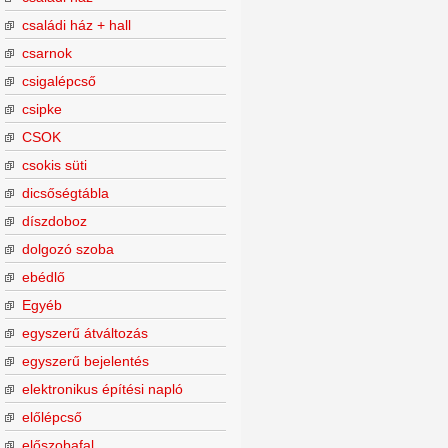
családi ház + hall
csarnok
csigalépcső
csipke
CSOK
csokis süti
dicsőségtábla
díszdoboz
dolgozó szoba
ebédlő
Egyéb
egyszerű átváltozás
egyszerű bejelentés
elektronikus építési napló
előlépcső
előszobafal