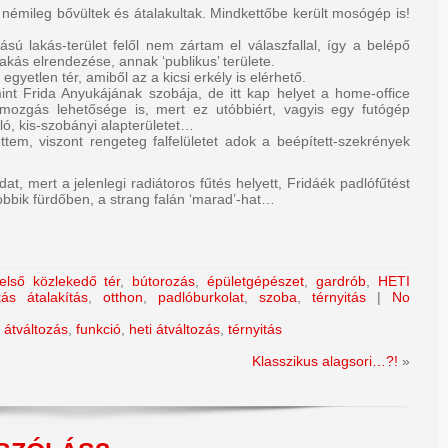
 némileg bővültek és átalakultak. Mindkettőbe került mosógép is!
sú lakás-terület felől nem zártam el válaszfallal, így a belépő
kás elrendezése, annak ‘publikus’ területe.
yetlen tér, amiből az a kicsi erkély is elérhető.
int Frida Anyukájának szobája, de itt kap helyet a home-office
tmozgás lehetősége is, mert ez utóbbiért, vagyis egy futógép
ó, kis-szobányi alapterületet…
tem, viszont rengeteg falfelületet adok a beépített-szekrények
t, mert a jelenlegi radiátoros fűtés helyett, Fridáék padlófűtést
obbik fürdőben, a strang falán ‘marad’-hat…
első közlekedő tér
,
bútorozás
,
épületgépészet
,
gardrób
,
HETI
kás átalakítás
,
otthon
,
padlóburkolat
,
szoba
,
térnyitás
|
No
,
átváltozás
,
funkció
,
heti átváltozás
,
térnyitás
Klasszikus alagsori…?!
»