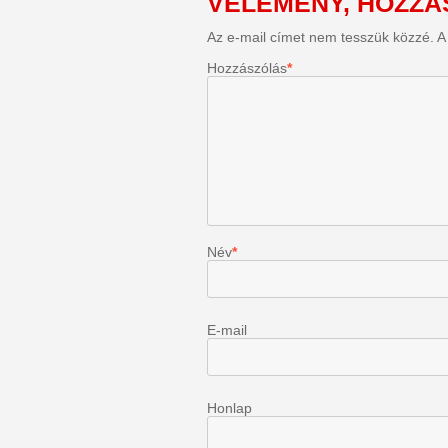
VÉLEMÉNY, HOZZÁ
Az e-mail címet nem tesszük közzé.
A
Hozzászólás
*
Név
*
E-ma
Honlap