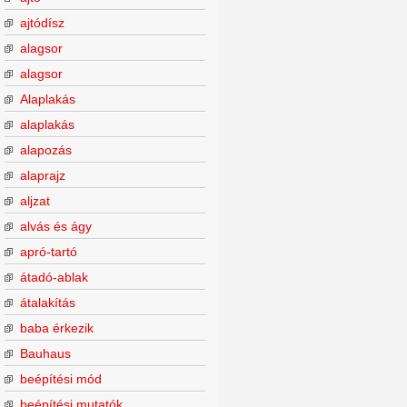
ajtódísz
alagsor
alagsor
Alaplakás
alaplakás
alapozás
alaprajz
aljzat
alvás és ágy
apró-tartó
átadó-ablak
átalakítás
baba érkezik
Bauhaus
beépítési mód
beépítési mutatók