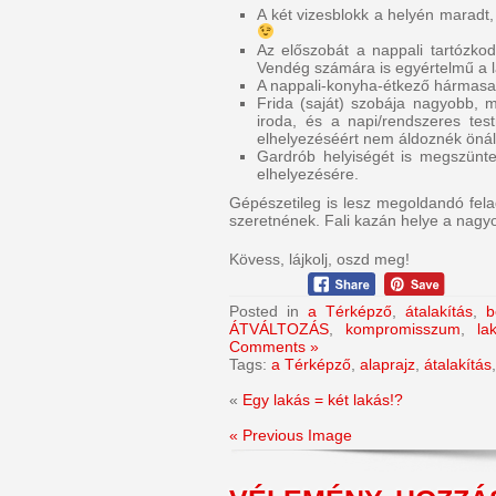
A két vizesblokk a helyén maradt,
Az előszobát a nappali tartózkodá
Vendég számára is egyértelmű a la
A nappali-konyha-étkező hármasa eg
Frida (saját) szobája nagyobb, m
iroda, és a napi/rendszeres tes
elhelyezéséért nem áldoznék önáll
Gardrób helyiségét is megszüntet
elhelyezésére.
Gépészetileg is lesz megoldandó felada
szeretnének. Fali kazán helye a nagy
Kövess, lájkolj, oszd meg!
Posted in
a Térképző
,
átalakítás
,
b
ÁTVÁLTOZÁS
,
kompromisszum
,
la
Comments »
Tags:
a Térképző
,
alaprajz
,
átalakítás
«
Egy lakás = két lakás!?
« Previous Image