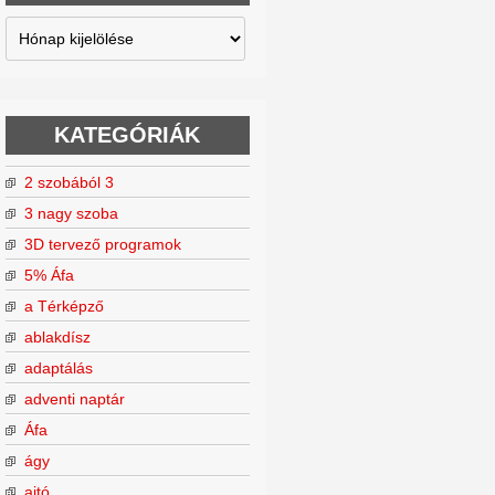
Archívum
KATEGÓRIÁK
2 szobából 3
3 nagy szoba
3D tervező programok
5% Áfa
a Térképző
ablakdísz
adaptálás
adventi naptár
Áfa
ágy
ajtó