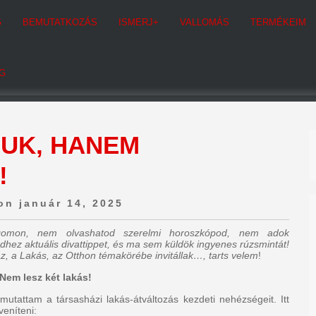
G
BEMUTATKOZÁS
ISMERJ+
VALLOMÁS
TERMÉKEIM
G
JUK, HANEM
!
on január 14, 2025
ogomon, nem olvashatod szerelmi horoszkópod, nem adok
dhez aktuális divattippet, és ma sem küldök ingyenes rúzsmintát!
z, a Lakás, az Otthon témakörébe invitállak…, tarts velem
!
Nem lesz két lakás!
mutattam a társasházi lakás-átváltozás kezdeti nehézségeit. Itt
veníteni: