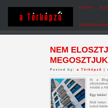
PIXPLAN
BLO
ADATVÉDELEM/JO
NEM ELOSZT
MEGOSZTJUK
Posted by:
a Térképző
| 
Itt, a Bl
öltözködése
Inkább a Há
Egy lakás! 
Múlt héten 
tudod felele