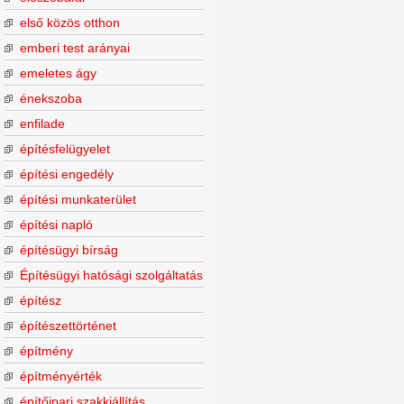
első közös otthon
emberi test arányai
emeletes ágy
énekszoba
enfilade
építésfelügyelet
építési engedély
építési munkaterület
építési napló
építésügyi bírság
Építésügyi hatósági szolgáltatás
építész
építészettörténet
építmény
építményérték
építőipari szakkiállítás