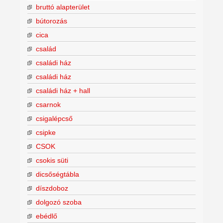
bruttó alapterület
bútorozás
cica
család
családi ház
családi ház
családi ház + hall
csarnok
csigalépcső
csipke
CSOK
csokis süti
dicsőségtábla
díszdoboz
dolgozó szoba
ebédlő