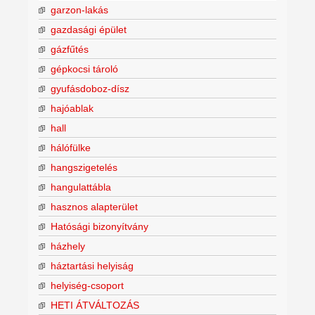
garzon-lakás
gazdasági épület
gázfűtés
gépkocsi tároló
gyufásdoboz-dísz
hajóablak
hall
hálófülke
hangszigetelés
hangulattábla
hasznos alapterület
Hatósági bizonyítvány
házhely
háztartási helyiság
helyiség-csoport
HETI ÁTVÁLTOZÁS