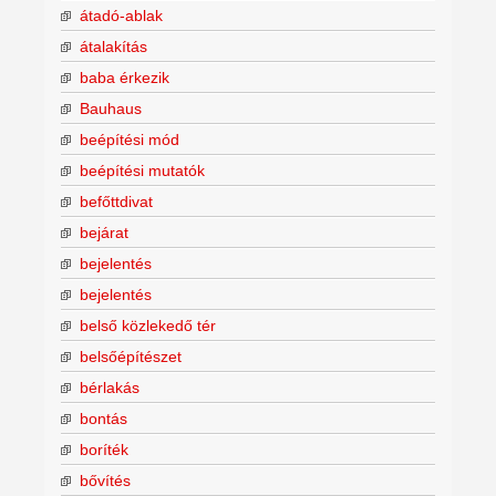
átadó-ablak
átalakítás
baba érkezik
Bauhaus
beépítési mód
beépítési mutatók
befőttdivat
bejárat
bejelentés
bejelentés
belső közlekedő tér
belsőépítészet
bérlakás
bontás
boríték
bővítés