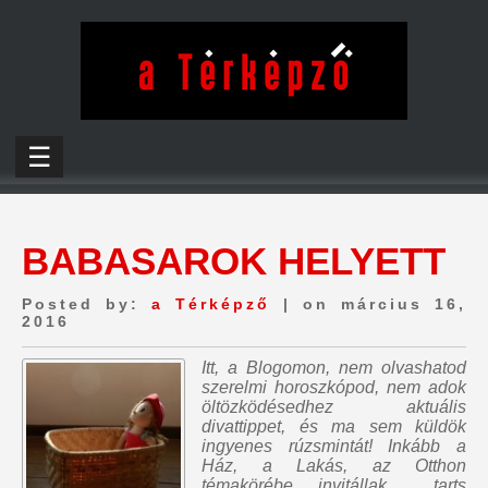
☰
BABASAROK HELYETT
Posted by:
a Térképző
| on március 16,
2016
Itt, a Blogomon,
nem olvashatod
szerelmi horoszkópod, nem adok
öltözködésedhez aktuális
divattippet, és ma sem küldök
ingyenes rúzsmintát
! Inkább a
Ház, a Lakás, az Otthon
témakörébe invitállak…, tarts