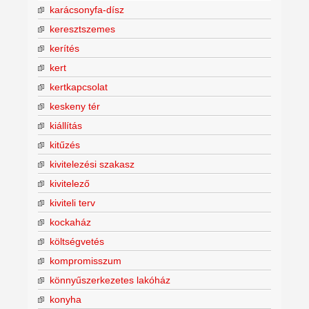
karácsonyfa-dísz
keresztszemes
kerítés
kert
kertkapcsolat
keskeny tér
kiállítás
kitűzés
kivitelezési szakasz
kivitelező
kiviteli terv
kockaház
költségvetés
kompromisszum
könnyűszerkezetes lakóház
konyha