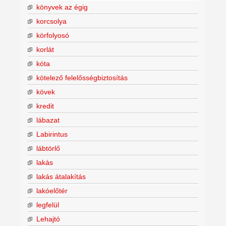
könyvek az égig
korcsolya
körfolyosó
korlát
kóta
kötelező felelősségbiztosítás
kövek
kredit
lábazat
Labirintus
lábtörlő
lakás
lakás átalakítás
lakóelőtér
legfelül
Lehajtó