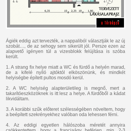
Ágiék eddig azt tervezték, a nappaliból választják le az új
szobát…, de az sehogy sem sikerült jól. Persze ezen az
alapvető igényen túl a vizesblokk felújítása is szóba
került.
1. A strang fix helye miatt a WC és fürdő a helyén marad,
de a kifelé nyíló ajtóktól elköszönünk, és mindkét
helyiségbe épített pultos mosdó kerül.
2. A WC helyiség alapterületileg is megnő, mert a
takarítóeszközöknek is itt lesz a helye. A fürdőből a kádat
likvidáltam.
3. A korábbi szűk előteret szélességében növeltem, hogy
a beépített szekrényekhez valóban oda lehessen férni.
4. Az eddigi egyetlen hálószoba méretét annyira
csökkentettem, hogy a franciaágy beférjen, min. 2-3