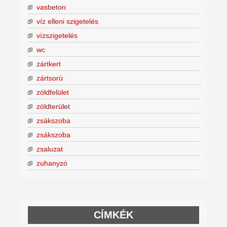
vasbeton
víz elleni szigetelés
vízszigetelés
wc
zártkert
zártsorú
zöldfelület
zöldterület
zsákszoba
zsákszoba
zsaluzat
zuhanyzó
CÍMKÉK