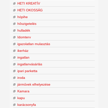
HETI KREATÍV
HETI OKOSSÁG
hópihe
hőszigetelés
hulladék
Idomterv
igazolatlan mulasztás
ikerház
ingatlan
ingatlanvásárlás
ipari parketta
iroda
járművek elhelyezése
Kamara
kapu
karácsonyfa