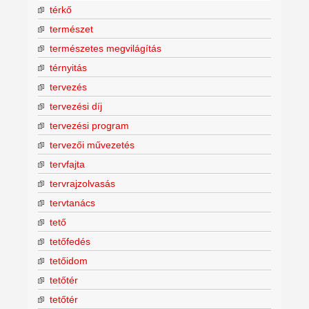
térkő
természet
természetes megvilágítás
térnyitás
tervezés
tervezési díj
tervezési program
tervezői művezetés
tervfajta
tervrajzolvasás
tervtanács
tető
tetőfedés
tetőidom
tetőtér
tetőtér