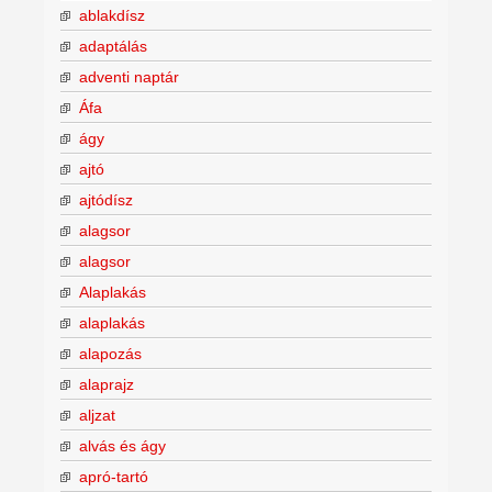
ablakdísz
adaptálás
adventi naptár
Áfa
ágy
ajtó
ajtódísz
alagsor
alagsor
Alaplakás
alaplakás
alapozás
alaprajz
aljzat
alvás és ágy
apró-tartó