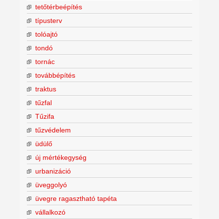
tetőtérbeépítés
típusterv
tolóajtó
tondó
tornác
továbbépítés
traktus
tűzfal
Tűzifa
tűzvédelem
üdülő
új mértékegység
urbanizáció
üveggolyó
üvegre ragasztható tapéta
vállalkozó