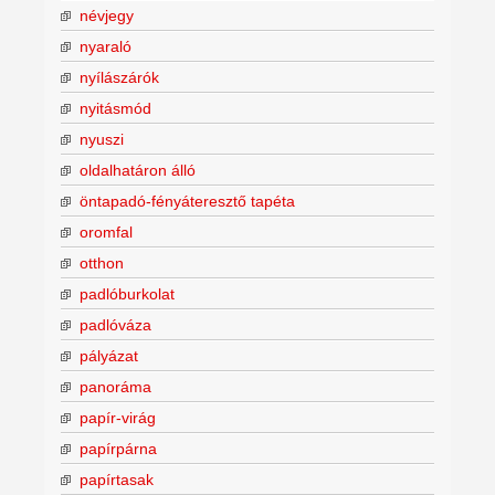
névjegy
nyaraló
nyílászárók
nyitásmód
nyuszi
oldalhatáron álló
öntapadó-fényáteresztő tapéta
oromfal
otthon
padlóburkolat
padlóváza
pályázat
panoráma
papír-virág
papírpárna
papírtasak