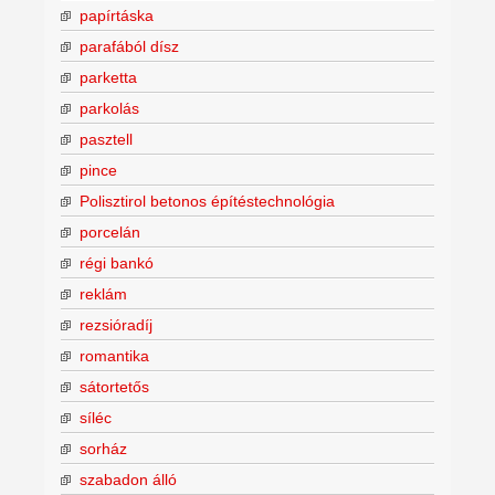
papírtáska
parafából dísz
parketta
parkolás
pasztell
pince
Polisztirol betonos építéstechnológia
porcelán
régi bankó
reklám
rezsióradíj
romantika
sátortetős
síléc
sorház
szabadon álló