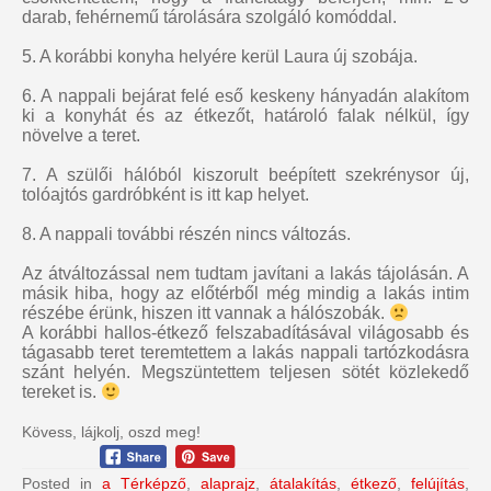
darab, fehérnemű tárolására szolgáló komóddal.
5. A korábbi konyha helyére kerül Laura új szobája.
6. A nappali bejárat felé eső keskeny hányadán alakítom
ki a konyhát és az étkezőt, határoló falak nélkül, így
növelve a teret.
7. A szülői hálóból kiszorult beépített szekrénysor új,
tolóajtós gardróbként is itt kap helyet.
8. A nappali további részén nincs változás.
Az átváltozással nem tudtam javítani a lakás tájolásán. A
másik hiba, hogy az előtérből még mindig a lakás intim
részébe érünk, hiszen itt vannak a hálószobák.
A korábbi hallos-étkező felszabadításával világosabb és
tágasabb teret teremtettem a lakás nappali tartózkodásra
szánt helyén. Megszüntettem teljesen sötét közlekedő
tereket is.
Kövess, lájkolj, oszd meg!
Posted in
a Térképző
,
alaprajz
,
átalakítás
,
étkező
,
felújítás
,