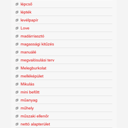
lépcső
lépték
levélpapír
Love
madárriasztó
magassági kitűzés
manuálé
megvalósulási terv
Melegburkolat
melléképület
Mikulás
mini befőtt
műanyag
műhely
műszaki ellenőr
nettó alapterület