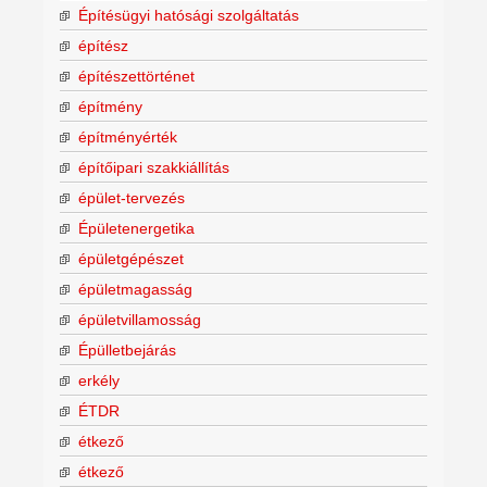
Építésügyi hatósági szolgáltatás
építész
építészettörténet
építmény
építményérték
építőipari szakkiállítás
épület-tervezés
Épületenergetika
épületgépészet
épületmagasság
épületvillamosság
Épülletbejárás
erkély
ÉTDR
étkező
étkező