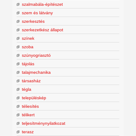
szalmabála-építészet
szem és látvány
szerkesztés
szerkezetkész állapot
színek
szoba
szúnyogriasztó
tájolás
talajmechanika
társasház
tégla
településkép
téliesítés
télikert
teljesítménynyilatkozat
terasz