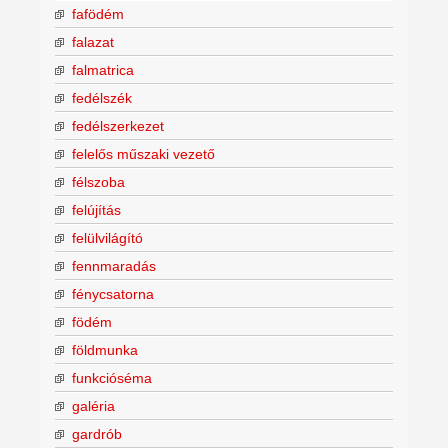
fafödém
falazat
falmatrica
fedélszék
fedélszerkezet
felelős műszaki vezető
félszoba
felújítás
felülvilágító
fennmaradás
fénycsatorna
födém
földmunka
funkcióséma
galéria
gardrób