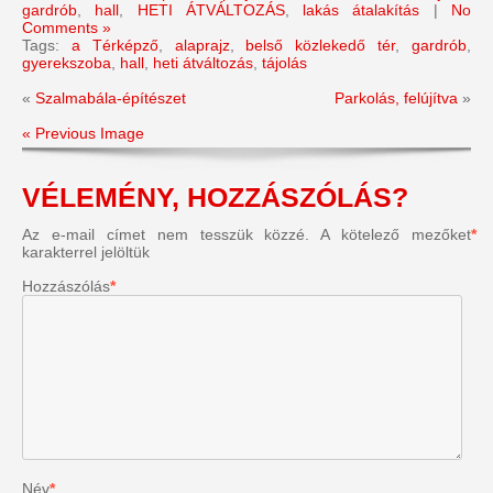
gardrób
,
hall
,
HETI ÁTVÁLTOZÁS
,
lakás átalakítás
|
No
Comments »
Tags:
a Térképző
,
alaprajz
,
belső közlekedő tér
,
gardrób
,
gyerekszoba
,
hall
,
heti átváltozás
,
tájolás
«
Szalmabála-építészet
Parkolás, felújítva
»
« Previous Image
VÉLEMÉNY, HOZZÁSZÓLÁS?
Az e-mail címet nem tesszük közzé.
A kötelező mezőket
*
karakterrel jelöltük
Hozzászólás
*
Név
*