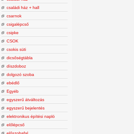
családi ház + hall
csarnok
csigalépcső
csipke
CSOK
csokis süti
dicsőségtábla
díszdoboz
dolgozó szoba
ebédlő
Egyéb
egyszerű átváltozás
egyszerű bejelentés
elektronikus építési napló
előlépcső
előszobafal