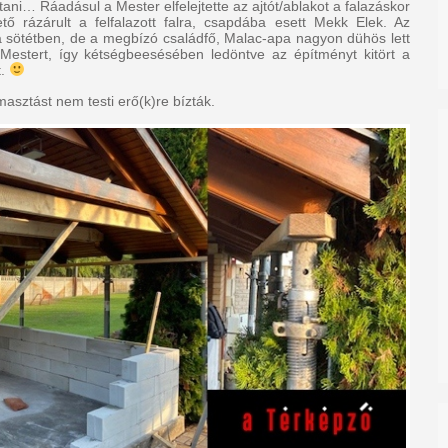
ani… Ráadásul a Mester elfelejtette az ajtót/ablakot a falazáskor
ető rázárult a felfalazott falra, csapdába esett Mekk Elek. Az
 a sötétben, de a megbízó családfő, Malac-apa nagyon dühös lett
 Mestert, így kétségbeesésében ledöntve az építményt kitört a
t.
asztást nem testi erő(k)re bízták.