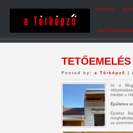
PIXPLAN
BLO
ADATVÉDELEM/JO
TETŐEMELÉS
Posted by:
a Térképző
| 
Itt, a Bl
öltözködése
Inkább a Há
Épületes e
Építész Ba
meghallotta
az ezermeste