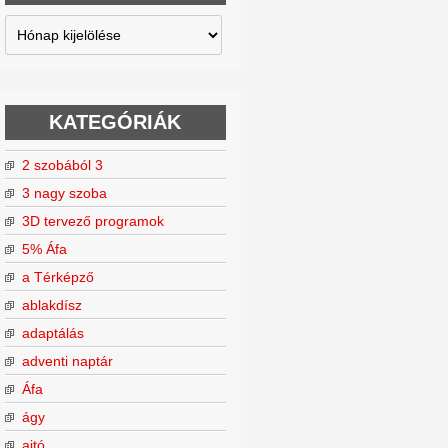
Archívum
KATEGÓRIÁK
2 szobából 3
3 nagy szoba
3D tervező programok
5% Áfa
a Térképző
ablakdísz
adaptálás
adventi naptár
Áfa
ágy
ajtó