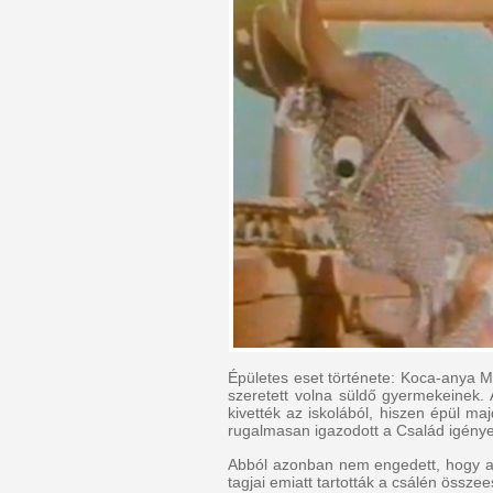
Épületes eset története: Koca-anya Me
szeretett volna süldő gyermekeinek.
kivették az iskolából, hiszen épül m
rugalmasan igazodott a Család igénye
Abból azonban nem engedett, hogy a t
tagjai emiatt tartották a csálén össze