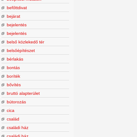
befőttdivat
bejárat
bejelentés
bejelentés
belső közlekedő tér
belsőépítészet
bérlakás
bontás
boríték
bővítés
bruttó alapterület
bútorozás
cica
család
családi ház
családi ház