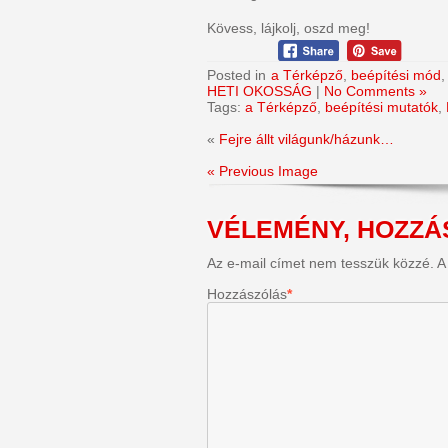
Kövess, lájkolj, oszd meg!
Posted in
a Térképző
,
beépítési mód
HETI OKOSSÁG
|
No Comments »
Tags:
a Térképző
,
beépítési mutatók
,
«
Fejre állt világunk/házunk…
« Previous Image
VÉLEMÉNY, HOZZÁ
Az e-mail címet nem tesszük közzé.
A
Hozzászólás
*