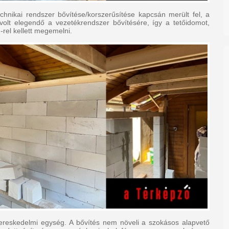
hnikai rendszer bővítése/korszerűsítése kapcsán merült fel, a
t elegendő a vezetékrendszer bővítésére, így a tetőidomot,
rel kellett megemelni.
kereskedelmi egység. A bővítés nem növeli a szokásos alapvető