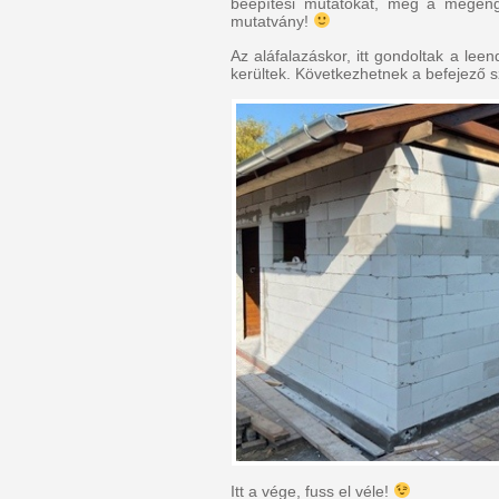
beépítési mutatókat, még a megen
mutatvány!
Az aláfalazáskor, itt gondoltak a leen
kerültek. Következhetnek a befejező 
Itt a vége, fuss el véle!