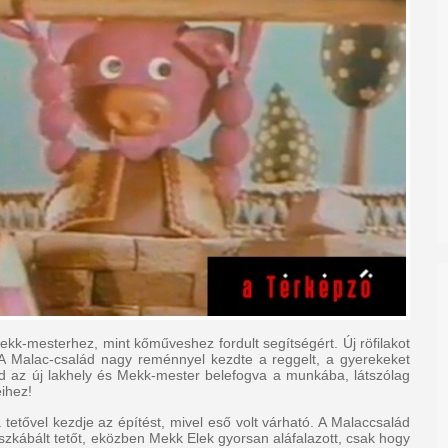
kk-mesterhez, mint kőműveshez fordult segítségért. Új röfilakot
 A Malac-család nagy reménnyel kezdte a reggelt, a gyerekeket
ajd az új lakhely és Mekk-mester belefogva a munkába, látszólag
ihez!
etővel kezdje az építést, mivel eső volt várható. A Malaccsalád
eszkábált tetőt, eközben Mekk Elek gyorsan aláfalazott, csak hogy