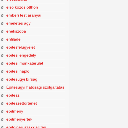
első közös otthon
emberi test arányai
emeletes ágy
énekszoba
enfilade
építésfelügyelet
építési engedély
építési munkaterület
építési napló
építésügyi bírság
Építésügyi hatósági szolgáltatás
építész
építészettörténet
építmény
építményérték
építőipari szakkiállítás