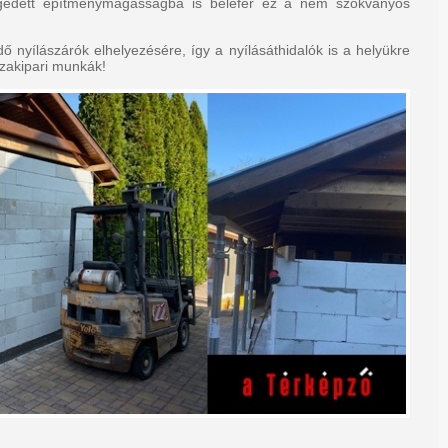
gedett építménymagasságba is belefér ez a nem szokványos
dő nyílászárók elhelyezésére, így a nyílásáthidalók is a helyükre
szakipari munkák!