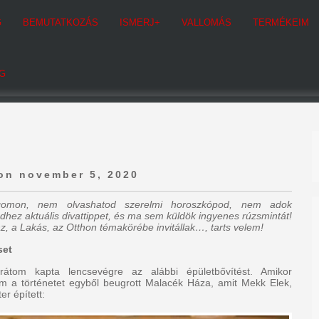
G
BEMUTATKOZÁS
ISMERJ+
VALLOMÁS
TERMÉKEIM
G
on november 5, 2020
ogomon, nem olvashatod szerelmi horoszkópod, nem adok
dhez aktuális divattippet, és ma sem küldök ingyenes rúzsmintát!
z, a Lakás, az Otthon témakörébe invitállak…, tarts velem!
set
rátom kapta lencsevégre az alábbi épületbővítést. Amikor
m a történetet egyből beugrott Malacék Háza, amit Mekk Elek,
r épített: