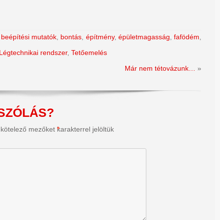
,
beépítési mutatók
,
bontás
,
építmény
,
épületmagasság
,
fafödém
,
Légtechnikai rendszer
,
Tetőemelés
Már nem tétovázunk…
»
SZÓLÁS?
 kötelező mezőket
*
karakterrel jelöltük