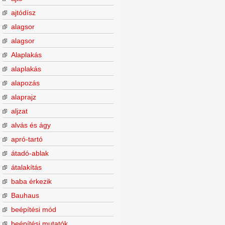
ajtódísz
alagsor
alagsor
Alaplakás
alaplakás
alapozás
alaprajz
aljzat
alvás és ágy
apró-tartó
átadó-ablak
átalakítás
baba érkezik
Bauhaus
beépítési mód
beépítési mutatók