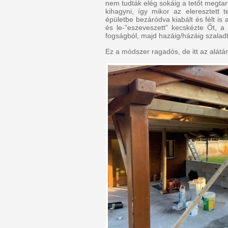
nem tudták elég sokáig a tetőt megtart
kihagyni, így mikor az eleresztett t
épületbe bezáródva kiabált és félt is
és le-”eszeveszett” kecskézte Őt, a
fogságból, majd hazáig/házáig szalad
Ez a módszer ragadós, de itt az alátám