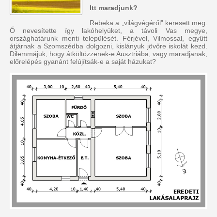
Itt maradjunk?
Rebeka a „világvégéről” keresett meg.
Ő nevesítette így lakóhelyüket, a távoli Vas megye,
országhatárunk menti települését. Férjével, Vilmossal, együtt
átjárnak a Szomszédba dolgozni, kislányuk jövőre iskolát kezd.
Dilemmájuk, hogy átköltözzenek-e Ausztriába, vagy maradjanak,
előrelépés gyanánt felújítsák-e a saját házukat?