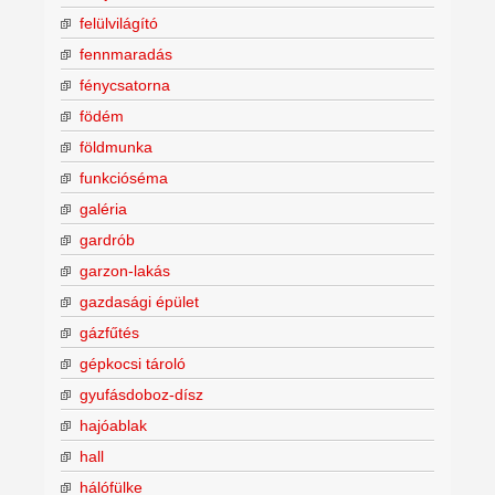
felülvilágító
fennmaradás
fénycsatorna
födém
földmunka
funkcióséma
galéria
gardrób
garzon-lakás
gazdasági épület
gázfűtés
gépkocsi tároló
gyufásdoboz-dísz
hajóablak
hall
hálófülke