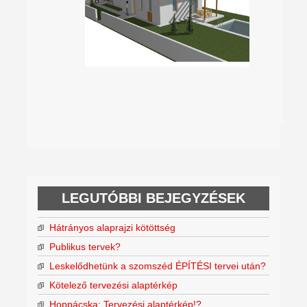
LEGUTÓBBI BEJEGYZÉSEK
Hátrányos alaprajzi kötöttség
Publikus tervek?
Leskelődhetünk a szomszéd ÉPÍTÉSI tervei után?
Kötelező tervezési alaptérkép
Hoppácska: Tervezési alaptérkép!?