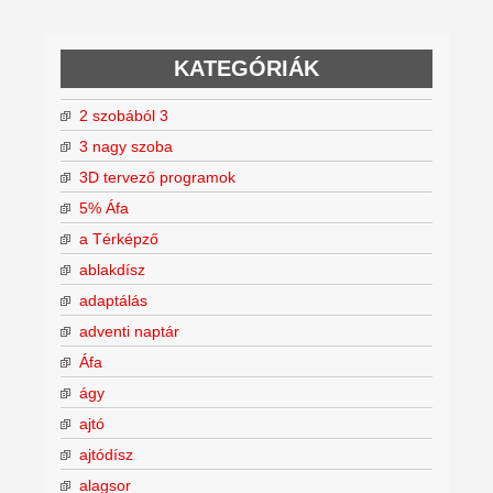
KATEGÓRIÁK
2 szobából 3
3 nagy szoba
3D tervező programok
5% Áfa
a Térképző
ablakdísz
adaptálás
adventi naptár
Áfa
ágy
ajtó
ajtódísz
alagsor