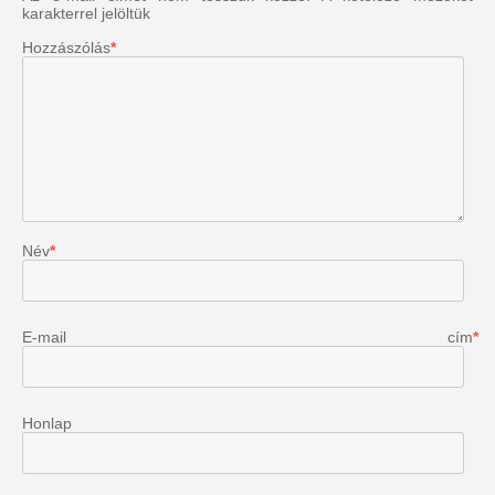
karakterrel jelöltük
Hozzászólás
*
Név
*
E-mail cím
*
Honlap