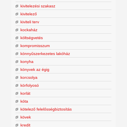
kivitelezési szakasz
kivitelező
kiviteli terv
kockaház
költségvetés
kompromisszum
könnyűszerkezetes lakóház
konyha
könyvek az égig
korcsolya
körfolyosó
korlát
kóta
kötelező felelősségbiztosítás
kövek
kredit