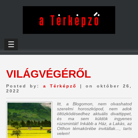
☰
VILÁGVÉGÉRŐL
Posted by:
a Térképző
| on október 26,
2022
Itt, a Blogomon, nem olvashatod
szerelmi horoszkópod, nem adok
öltözködésedhez aktuális divattippet,
és ma sem küldök ingyenes
rúzsmintát! Inkább a Ház, a Lakás, az
Otthon témakörébe invitállak…, tarts
velem
!