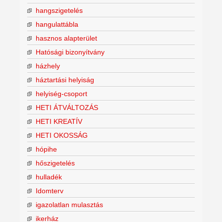
hangszigetelés
hangulattábla
hasznos alapterület
Hatósági bizonyítvány
házhely
háztartási helyiság
helyiség-csoport
HETI ÁTVÁLTOZÁS
HETI KREATÍV
HETI OKOSSÁG
hópihe
hőszigetelés
hulladék
Idomterv
igazolatlan mulasztás
ikerház