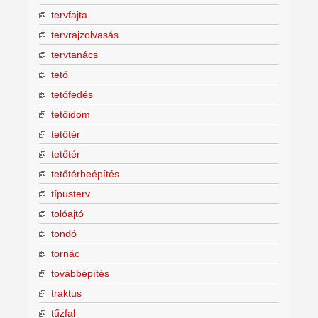
tervfajta
tervrajzolvasás
tervtanács
tető
tetőfedés
tetőidom
tetőtér
tetőtér
tetőtérbeépítés
típusterv
tolóajtó
tondó
tornác
továbbépítés
traktus
tűzfal