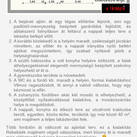
A bejárati ajtón át egy tágas előtérbe lépünk, ami egy
padlótól-mennyezetig beépített gardróbbá fejlődött, és
ablakszerű falnyíláson át feltárul a nappali teljes tere a
lakásba belépő előtt.
A korábbi közlekedő is a helyén maradt, szélességét jócskán
növeltem, az előtér és a nappali irányába nyíló beltéri
ajtókat megszüntettem, így szabad nyílások jelzik a
helyiséghatárokat.
A szülői hálószoba a volt konyha helyére költözött, a falak
áthelyezgetésével elegendő mennyiségű beépített szekrény
helyezhető el itt is.
A gyerekszoba területe is növekedett.
A WC és a fürdő kb. maradt a helyén, formai kialakításhoz
Vilmos ragaszkodott, itt annyi a valódi változás, hogy egy
kézmosó is elfér.
A zuhanyzós fürdőben akár két mosdó is elhelyezhető, a
középfőfali nyíláskiváltással kialakítva, a mosás/szárítás
helye is megoldódott.
A nappali, konyha és étkező tere az utcafronti traktusba
került, egyetlen, közös térbe, területük így már közel 40 m²,
ami majdnem a teljes lakásterület fele.
Több fordulón át változott az ajánlati terv, ez a kialakítás
Rebekáék majdnem végső választása, mert bizony itt is maradt