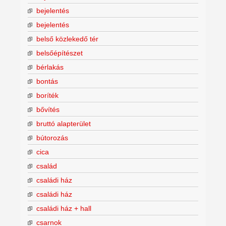
bejelentés
bejelentés
belső közlekedő tér
belsőépítészet
bérlakás
bontás
boríték
bővítés
bruttó alapterület
bútorozás
cica
család
családi ház
családi ház
családi ház + hall
csarnok