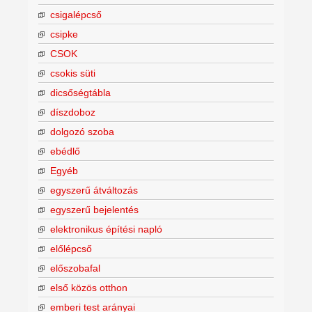
csigalépcső
csipke
CSOK
csokis süti
dicsőségtábla
díszdoboz
dolgozó szoba
ebédlő
Egyéb
egyszerű átváltozás
egyszerű bejelentés
elektronikus építési napló
előlépcső
előszobafal
első közös otthon
emberi test arányai