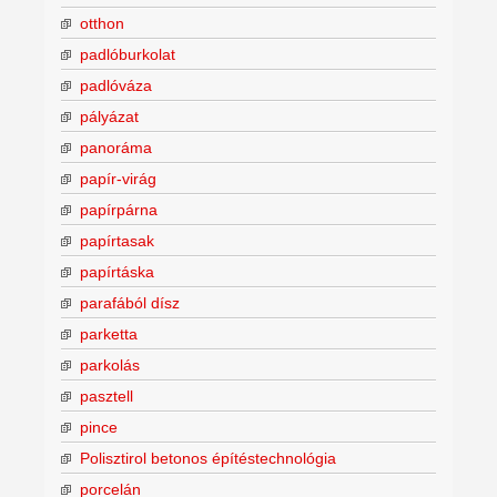
otthon
padlóburkolat
padlóváza
pályázat
panoráma
papír-virág
papírpárna
papírtasak
papírtáska
parafából dísz
parketta
parkolás
pasztell
pince
Polisztirol betonos építéstechnológia
porcelán