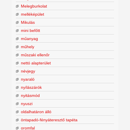
Melegburkolat
melléképület
Mikulás
mini befőtt
műanyag
műhely
műszaki ellenőr
nettó alapterület
névjegy
nyaraló
nyílászárók
nyitásmód
nyuszi
oldalhatáron álló
öntapadó-fényáteresztő tapéta
oromfal