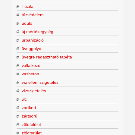
Tűzifa
tűzvédelem
üdülő
új mértékegység
urbanizáció
üveggolyó
üvegre ragasztható tapéta
vállalkozó
vasbeton
víz elleni szigetelés
vízszigetelés
wc
zártkert
zártsorú
zöldfelület
zöldterület