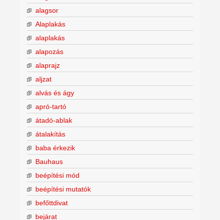
alagsor
Alaplakás
alaplakás
alapozás
alaprajz
aljzat
alvás és ágy
apró-tartó
átadó-ablak
átalakítás
baba érkezik
Bauhaus
beépítési mód
beépítési mutatók
befőttdivat
bejárat