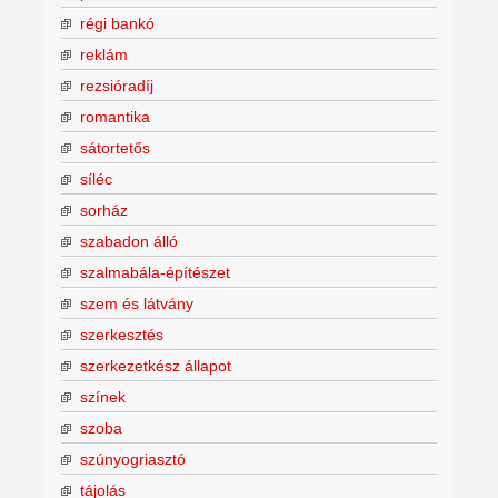
régi bankó
reklám
rezsióradíj
romantika
sátortetős
síléc
sorház
szabadon álló
szalmabála-építészet
szem és látvány
szerkesztés
szerkezetkész állapot
színek
szoba
szúnyogriasztó
tájolás