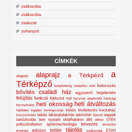
zsákszoba
zsákszoba
zsaluzat
zuhanyzó
CÍMKÉK
a
alaprajz
a Térkpéző
alagsor
Térképző
bútorozás
beépítettség
beépítési mód
családi ház
bővítés
egyszerű bejelentés
felújítás
funkció
földszint
hall
hasznos alapterület
hatósági
heti átváltozás
heti okosság
bizonyítvány
kivitelezés
kockaház
kilátás
hálófülke
ingatlan
kertkapcsolat
lakás
lakásátalakítás
lakóelőtér
nappali
korszerűsítés
lépcső
nyaraló
tartózkodás tere
oldalhatáron álló
OTÉK
otthon
tervezés
polisztirolbeton építéstechnológia
tervezési
tájolás
tetőtér
tetőidom
ÉTDR
program
zsákszoba