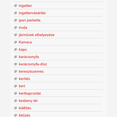
ingatlan
ingatlanvásárlás
ipari parketta
iroda
járművek elhelyezése
Kamara
kapu
karácsonyfa
karácsonyfa-dísz
keresztszemes
kerítés
kert
kertkapcsolat
keskeny tér
kiállítás
kitűzés