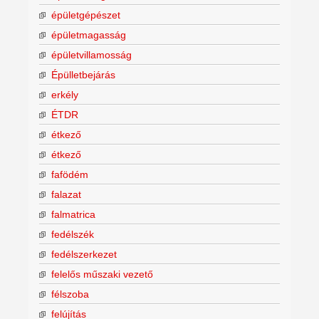
épületgépészet
épületmagasság
épületvillamosság
Épülletbejárás
erkély
ÉTDR
étkező
étkező
fafödém
falazat
falmatrica
fedélszék
fedélszerkezet
felelős műszaki vezető
félszoba
felújítás