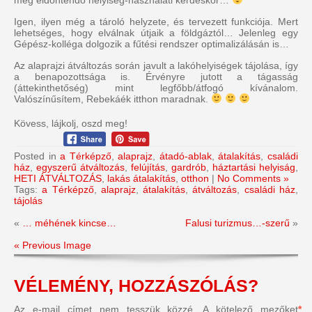
még eldöntendő helyiség-használati kérdéskör…
Igen, ilyen még a tároló helyzete, és tervezett funkciója. Mert
lehetséges, hogy elválnak útjaik a földgáztól… Jelenleg egy
Gépész-kolléga dolgozik a fűtési rendszer optimalizálásán is…
Az alaprajzi átváltozás során javult a lakóhelyiségek tájolása, így
a benapozottsága is. Érvényre jutott a tágasság
(áttekinthetőség) mint legfőbb/átfogó kívánalom.
Valószínűsítem, Rebekáék itthon maradnak.
Kövess, lájkolj, oszd meg!
Posted in
a Térképző
,
alaprajz
,
átadó-ablak
,
átalakítás
,
családi
ház
,
egyszerű átváltozás
,
felújítás
,
gardrób
,
háztartási helyiság
,
HETI ÁTVÁLTOZÁS
,
lakás átalakítás
,
otthon
|
No Comments »
Tags:
a Térképző
,
alaprajz
,
átalakítás
,
átváltozás
,
családi ház
,
tájolás
«
… méhének kincse…
Falusi turizmus…-szerű
»
« Previous Image
VÉLEMÉNY, HOZZÁSZÓLÁS?
Az e-mail címet nem tesszük közzé.
A kötelező mezőket
*