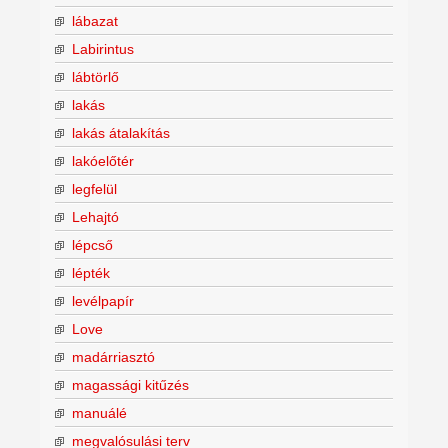
lábazat
Labirintus
lábtörlő
lakás
lakás átalakítás
lakóelőtér
legfelül
Lehajtó
lépcső
lépték
levélpapír
Love
madárriasztó
magassági kitűzés
manuálé
megvalósulási terv