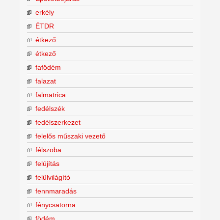
erkély
ÉTDR
étkező
étkező
fafödém
falazat
falmatrica
fedélszék
fedélszerkezet
felelős műszaki vezető
félszoba
felújítás
felülvilágító
fennmaradás
fénycsatorna
födém