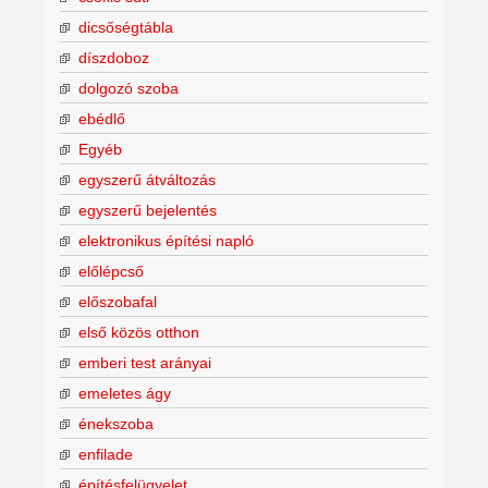
dicsőségtábla
díszdoboz
dolgozó szoba
ebédlő
Egyéb
egyszerű átváltozás
egyszerű bejelentés
elektronikus építési napló
előlépcső
előszobafal
első közös otthon
emberi test arányai
emeletes ágy
énekszoba
enfilade
építésfelügyelet