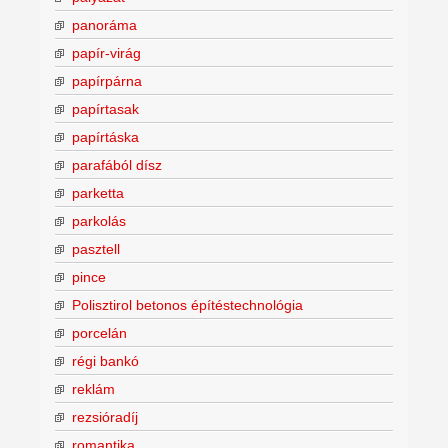
panoráma
papír-virág
papírpárna
papírtasak
papírtáska
parafából dísz
parketta
parkolás
pasztell
pince
Polisztirol betonos építéstechnológia
porcelán
régi bankó
reklám
rezsióradíj
romantika