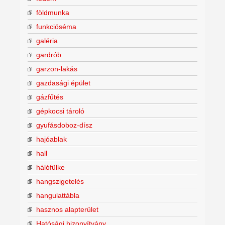
földmunka
funkcióséma
galéria
gardrób
garzon-lakás
gazdasági épület
gázfűtés
gépkocsi tároló
gyufásdoboz-dísz
hajóablak
hall
hálófülke
hangszigetelés
hangulattábla
hasznos alapterület
Hatósági bizonyítvány