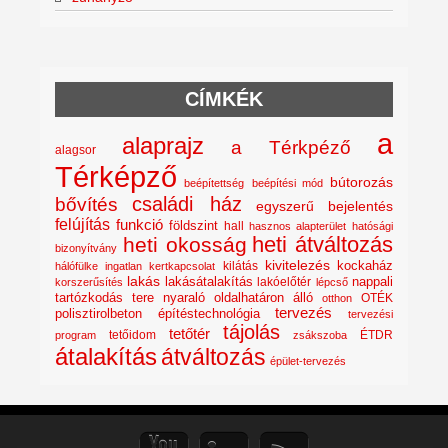
CÍMKÉK
a
alaprajz
a Térkpéző
alagsor
Térképző
bútorozás
beépítettség
beépítési mód
családi ház
bővítés
egyszerű bejelentés
felújítás
funkció
földszint
hall
hasznos alapterület
hatósági
heti átváltozás
heti okosság
bizonyítvány
kivitelezés
kockaház
kilátás
hálófülke
ingatlan
kertkapcsolat
lakás
lakásátalakítás
lakóelőtér
nappali
korszerűsítés
lépcső
nyaraló
tartózkodás tere
oldalhatáron álló
OTÉK
otthon
tervezés
polisztirolbeton építéstechnológia
tervezési
tájolás
tetőtér
tetőidom
ÉTDR
program
zsákszoba
átalakítás
átváltozás
épület-tervezés