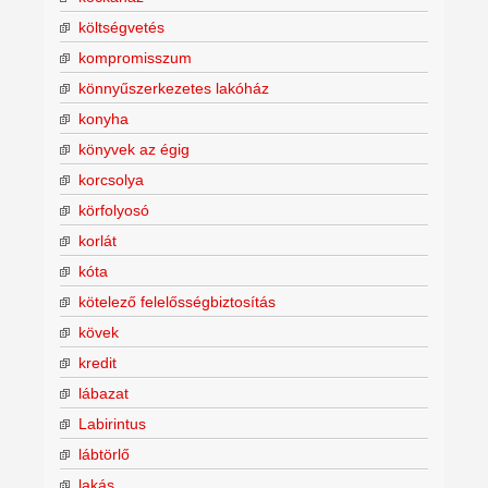
költségvetés
kompromisszum
könnyűszerkezetes lakóház
konyha
könyvek az égig
korcsolya
körfolyosó
korlát
kóta
kötelező felelősségbiztosítás
kövek
kredit
lábazat
Labirintus
lábtörlő
lakás