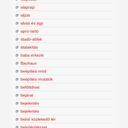
alaprajz
aljzat
alvás és ágy
apró-tartó
átadó-ablak
átalakítás
baba érkezik
Bauhaus
beépítési mód
beépítési mutatók
befőttdivat
bejárat
bejelentés
bejelentés
belső közlekedő tér
belsőépítészet