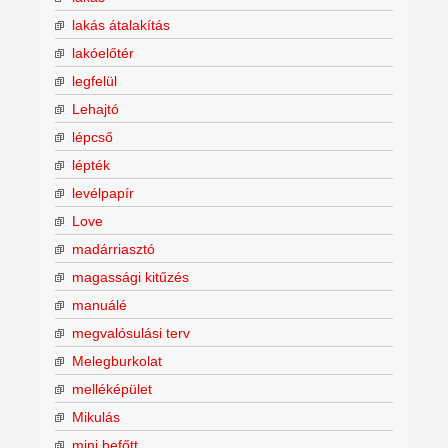
lakás átalakítás
lakóelőtér
legfelül
Lehajtó
lépcső
lépték
levélpapír
Love
madárriasztó
magassági kitűzés
manuálé
megvalósulási terv
Melegburkolat
melléképület
Mikulás
mini befőtt