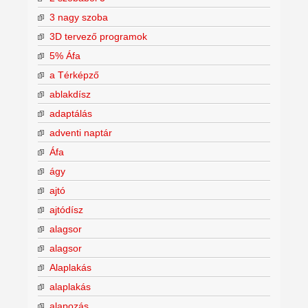
3 nagy szoba
3D tervező programok
5% Áfa
a Térképző
ablakdísz
adaptálás
adventi naptár
Áfa
ágy
ajtó
ajtódísz
alagsor
alagsor
Alaplakás
alaplakás
alapozás