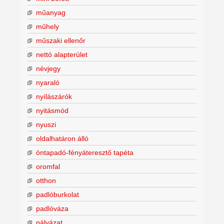
műanyag
műhely
műszaki ellenőr
nettó alapterület
névjegy
nyaraló
nyílászárók
nyitásmód
nyuszi
oldalhatáron álló
öntapadó-fényáteresztő tapéta
oromfal
otthon
padlóburkolat
padlóváza
pályázat