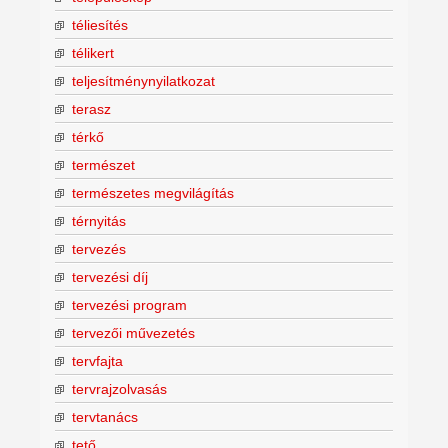
téliesítés
télikert
teljesítménynyilatkozat
terasz
térkő
természet
természetes megvilágítás
térnyitás
tervezés
tervezési díj
tervezési program
tervezői művezetés
tervfajta
tervrajzolvasás
tervtanács
tető