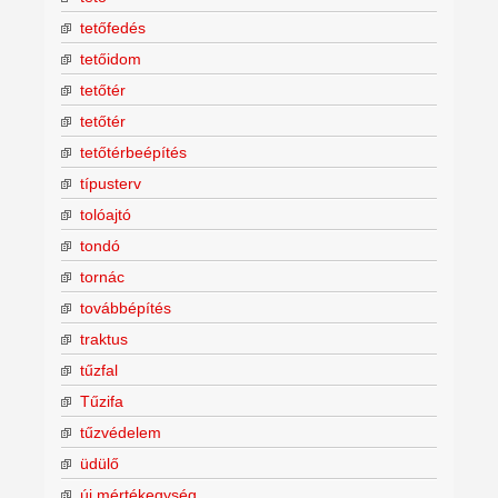
tetőfedés
tetőidom
tetőtér
tetőtér
tetőtérbeépítés
típusterv
tolóajtó
tondó
tornác
továbbépítés
traktus
tűzfal
Tűzifa
tűzvédelem
üdülő
új mértékegység