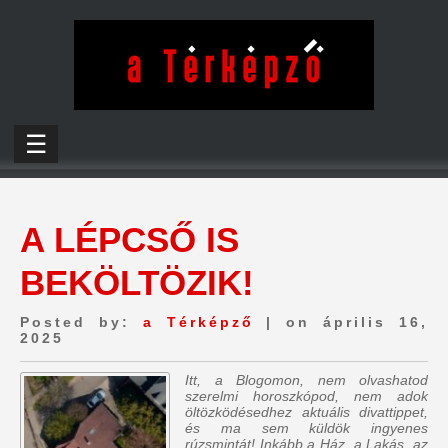
☰
A LÉPCSŐ IS
BEKÖLTÖZIK!
Posted by:
a Térképző
| on április 16,
2025
Itt, a Blogomon, nem olvashatod
szerelmi horoszkópod, nem adok
öltözködésedhez aktuális divattippet,
és ma sem küldök ingyenes
rúzsmintát! Inkább a Ház, a Lakás, az