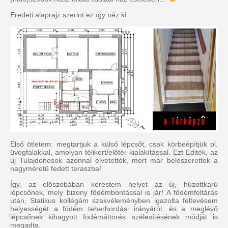
Eredeti alaprajz szerint ez így néz ki:
Első ötletem: megtartjuk a külső lépcsőt, csak körbeépítjük pl.
üvegfalakkal, amolyan télikert/előtér kialakítással. Ezt Editék, az
új Tulajdonosok azonnal elvetették, mert már beleszerettek a
nagyméretű fedett teraszba!
Így, az előszobában kerestem helyet az új, húzottkarú
lépcsőnek, mely bizony födémbontással is jár! A födémfeltárás
után, Statikus kollégám szakvéleményben igazolta feltevésem
helyességét a födém teherhordási irányáról, és a meglévő
lépcsőnek kihagyott födémáttörés szélesítésének módját is
megadta.