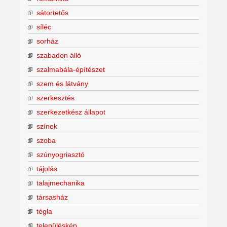
sátortetős
síléc
sorház
szabadon álló
szalmabála-építészet
szem és látvány
szerkesztés
szerkezetkész állapot
színek
szoba
szúnyogriasztó
tájolás
talajmechanika
társasház
tégla
településkép