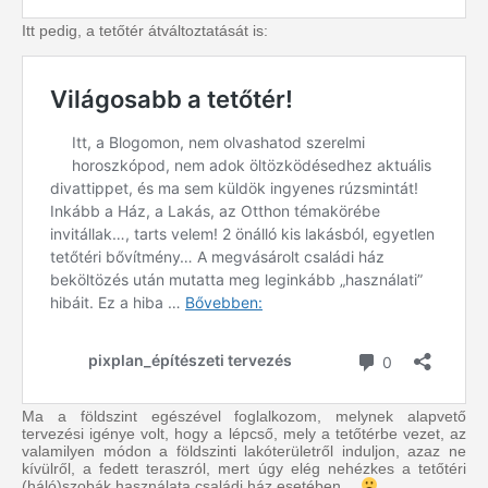
Itt pedig, a tetőtér átváltoztatását is:
Ma a földszint egészével foglalkozom, melynek alapvető
tervezési igénye volt, hogy a lépcső, mely a tetőtérbe vezet, az
valamilyen módon a földszinti lakóterületről induljon, azaz ne
kívülről, a fedett teraszról, mert úgy elég nehézkes a tetőtéri
(háló)szobák használata családi ház esetében…