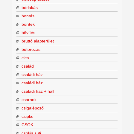
bérlakás
bontás
boríték
bővítés
bruttó alapterület
bútorozás
cica
család
családi ház
családi ház
családi ház + hall
csarnok
csigalépcső
csipke
CSOK
csokis süti