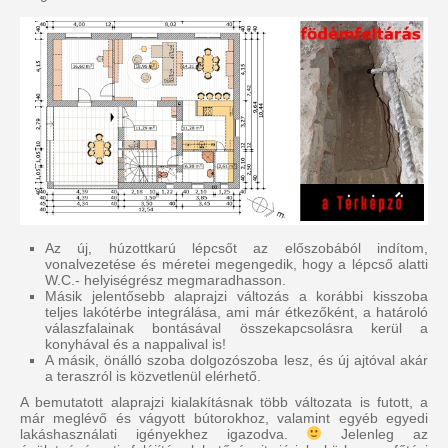
Az új, húzottkarú lépcsőt az előszobából indítom,
vonalvezetése és méretei megengedik, hogy a lépcső alatti
W.C.- helyiségrész megmaradhasson.
Másik jelentősebb alaprajzi változás a korábbi kisszoba
teljes lakótérbe integrálása, ami már étkezőként, a határoló
válaszfalainak bontásával összekapcsolásra kerül a
konyhával és a nappalival is!
A másik, önálló szoba dolgozószoba lesz, és új ajtóval akár
a teraszról is közvetlenül elérhető.
A bemutatott alaprajzi kialakításnak több változata is futott, a
már meglévő és vágyott bútorokhoz, valamint egyéb egyedi
lakáshasználati igényekhez igazodva.
Jelenleg az