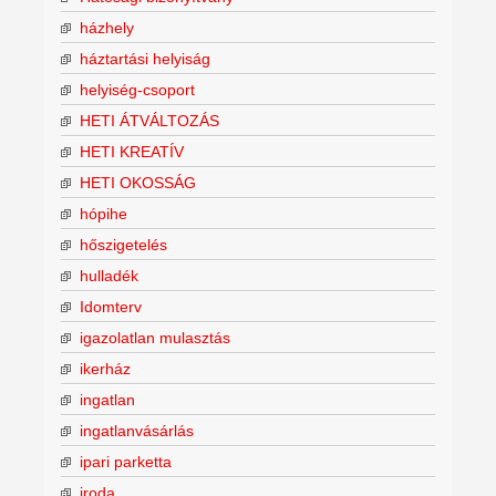
házhely
háztartási helyiság
helyiség-csoport
HETI ÁTVÁLTOZÁS
HETI KREATÍV
HETI OKOSSÁG
hópihe
hőszigetelés
hulladék
Idomterv
igazolatlan mulasztás
ikerház
ingatlan
ingatlanvásárlás
ipari parketta
iroda