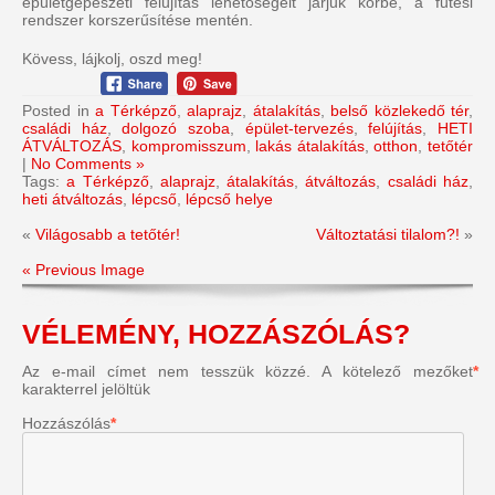
épületgépészeti felújítás lehetőségeit járjuk körbe, a fűtési
rendszer korszerűsítése mentén.
Kövess, lájkolj, oszd meg!
Posted in
a Térképző
,
alaprajz
,
átalakítás
,
belső közlekedő tér
,
családi ház
,
dolgozó szoba
,
épület-tervezés
,
felújítás
,
HETI
ÁTVÁLTOZÁS
,
kompromisszum
,
lakás átalakítás
,
otthon
,
tetőtér
|
No Comments »
Tags:
a Térképző
,
alaprajz
,
átalakítás
,
átváltozás
,
családi ház
,
heti átváltozás
,
lépcső
,
lépcső helye
«
Világosabb a tetőtér!
Változtatási tilalom?!
»
« Previous Image
VÉLEMÉNY, HOZZÁSZÓLÁS?
Az e-mail címet nem tesszük közzé.
A kötelező mezőket
*
karakterrel jelöltük
Hozzászólás
*