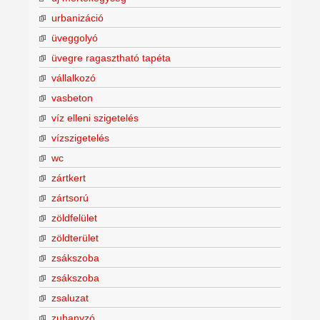
urbanizáció
üveggolyó
üvegre ragasztható tapéta
vállalkozó
vasbeton
víz elleni szigetelés
vízszigetelés
wc
zártkert
zártsorú
zöldfelület
zöldterület
zsákszoba
zsákszoba
zsaluzat
zuhanyzó