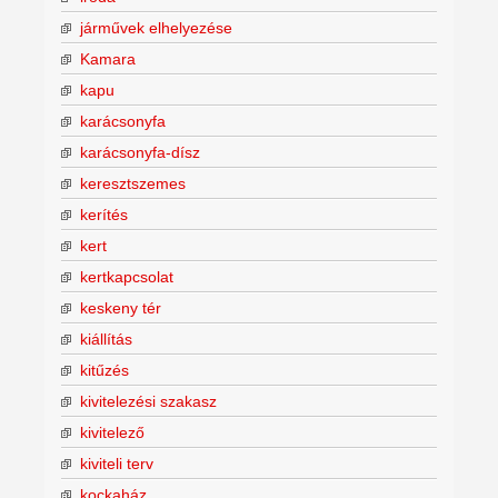
járművek elhelyezése
Kamara
kapu
karácsonyfa
karácsonyfa-dísz
keresztszemes
kerítés
kert
kertkapcsolat
keskeny tér
kiállítás
kitűzés
kivitelezési szakasz
kivitelező
kiviteli terv
kockaház