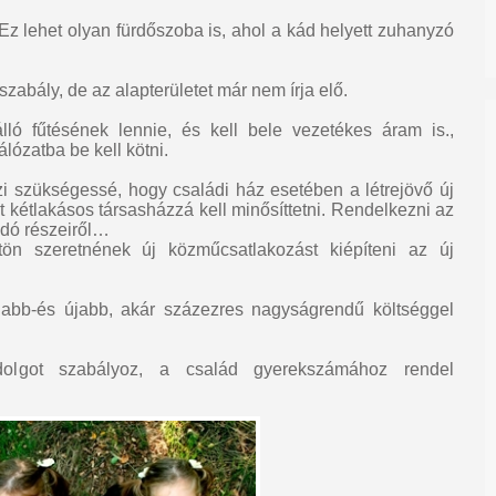
Ez lehet olyan fürdőszoba is, ahol a kád helyett zuhanyzó
zabály, de az alapterületet már nem írja elő.
álló fűtésének lennie, és kell bele vezetékes áram is.,
lózatba be kell kötni.
szi szükségessé, hogy családi ház esetében a létrejövő új
zat kétlakásos társasházzá kell minősíttetni. Rendelkezni az
ndó részeiről…
gtön szeretnének új közműcsatlakozást kiépíteni az új
abb-és újabb, akár százezres nagyságrendű költséggel
lgot szabályoz, a család gyerekszámához rendel