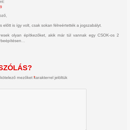
nt:
49
pző,
előtt is így volt, csak sokan félreértették a jogszabályt.
resek olyan építkezőket, akik már túl vannak egy CSOK-os 2
érbeépítésen…
SZÓLÁS?
 kötelező mezőket
*
karakterrel jelöltük