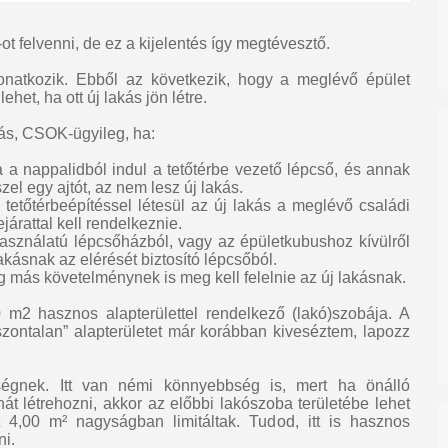
ot felvenni, de ez a kijelentés így megtévesztő.
natkozik. Ebből az következik, hogy a meglévő épület
het, ha ott új lakás jön létre.
akás, CSOK-ügyileg, ha:
a a nappalidból indul a tetőtérbe vezető lépcső, és annak
szel egy ajtót, az nem lesz új lakás.
 tetőtérbeépítéssel létesül az új lakás a meglévő családi
árattal kell rendelkeznie.
asználatú lépcsőházból, vagy az épületkubushoz kívülről
lakásnak az elérését biztosító lépcsőból.
még más követelménynek is meg kell felelnie az új lakásnak.
m2 hasznos alapterülettel rendelkező (lakó)szobája. A
zontalan” alapterületet már korábban kiveséztem, lapozz
iségnek. Itt van némi könnyebbség is, mert ha önálló
t létrehozni, akkor az előbbi lakószoba területébe lehet
it 4,00 m² nagyságban limitáltak. Tudod, itt is hasznos
ni.