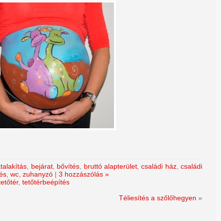
talakítás
,
bejárat
,
bővítés
,
bruttó alapterület
,
családi ház
,
családi
tés
,
wc
,
zuhanyzó
|
3 hozzászólás »
tetőtér
,
tetőtérbeépítés
Téliesítés a szőlőhegyen
»