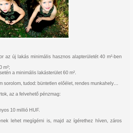
r az új lakás minimális hasznos alapterületét 40 m²-ben
0 m²;
setén a minimális lakásterület 60 m².
em sorolom, tudod: büntetlen előélet, rendes munkahely…
tok, az a felvehető pénzmag:
nyos 10 millió HUF.
ek lehet megígérni is, majd az ígérethez híven, záros