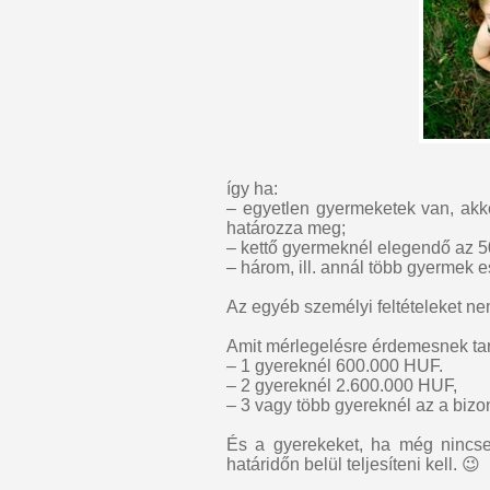
így ha:
– egyetlen gyermeketek van, akko
határozza meg;
– kettő gyermeknél elegendő az 5
– három, ill. annál több gyermek e
Az egyéb személyi feltételeket n
Amit mérlegelésre érdemesnek tar
– 1 gyereknél 600.000 HUF.
– 2 gyereknél 2.600.000 HUF,
– 3 vagy több gyereknél az a bizo
És a gyerekeket, ha még nincsen
határidőn belül teljesíteni kell. 😉