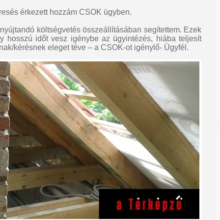
eresés érkezett hozzám CSOK ügyben.
nyújtandó költségvetés összeállításában segítettem. Ezek
 hosszú időt vesz igénybe az ügyintézés, hiába teljesít
nak/kérésnek eleget téve – a CSOK-ot igénylő- Ügyfél.