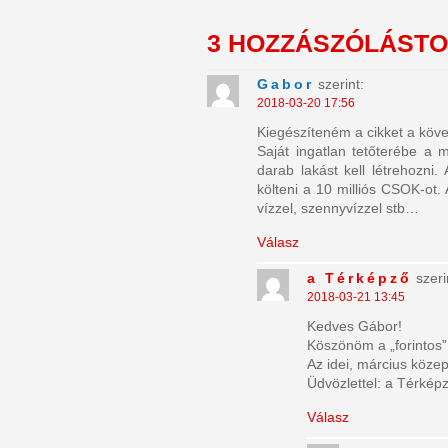
3 HOZZÁSZÓLÁST
Gabor
szerint:
2018-03-20 17:56
Kiegészíteném a cikket a köve
Saját ingatlan tetőterébe a 
darab lakást kell létrehozni
költeni a 10 milliós CSOK-ot.
vízzel, szennyvízzel stb…
Válasz
a Térképző
szeri
2018-03-21 13:45
Kedves Gábor!
Köszönöm a „forintos”
Az idei, március köz
Üdvözlettel: a Térkép
Válasz