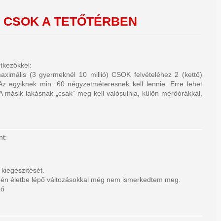
O
CSOK A TETŐTÉRBEN
tkezőkkel:
maximális (3 gyermeknél 10 millió) CSOK felvételéhez 2 (kettő)
. Az egyiknek min. 60 négyzetméteresnek kell lennie. Erre lehet
 A másik lakásnak „csak” meg kell valósulnia, külön mérőórákkal,
nt:
 kiegészítését.
epén életbe lépő változásokkal még nem ismerkedtem meg.
ző