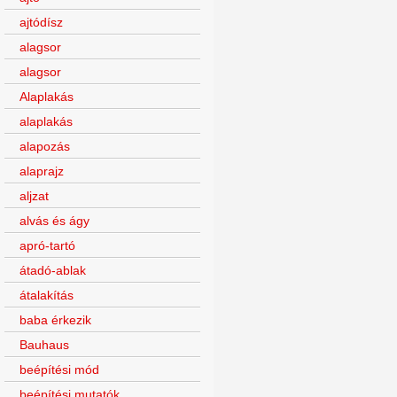
ajtódísz
alagsor
alagsor
Alaplakás
alaplakás
alapozás
alaprajz
aljzat
alvás és ágy
apró-tartó
átadó-ablak
átalakítás
baba érkezik
Bauhaus
beépítési mód
beépítési mutatók