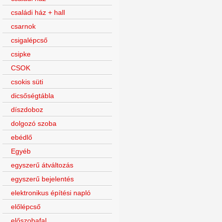
családi ház + hall
csarnok
csigalépcső
csipke
CSOK
csokis süti
dicsőségtábla
díszdoboz
dolgozó szoba
ebédlő
Egyéb
egyszerű átváltozás
egyszerű bejelentés
elektronikus építési napló
előlépcső
előszobafal