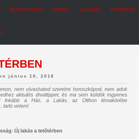
G
BEMUTATKOZÁS
ISMERJ+
VALLOMÁS
TERMÉKEIM
G
ŐTÉRBEN
on június 10, 2016
ogomon,
nem olvashatod szerelmi horoszkópod, nem adok
sedhez aktuális divattippet, és ma sem küldök ingyenes
! Inkább a Ház, a Lakás, az Otthon témakörébe
, tarts velem!
sság: Új lakás a tetőtérben