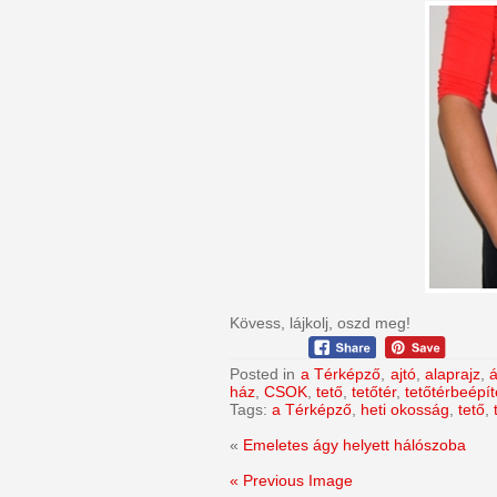
Kövess, lájkolj, oszd meg!
Posted in
a Térképző
,
ajtó
,
alaprajz
,
á
ház
,
CSOK
,
tető
,
tetőtér
,
tetőtérbeépí
Tags:
a Térképző
,
heti okosság
,
tető
,
«
Emeletes ágy helyett hálószoba
« Previous Image