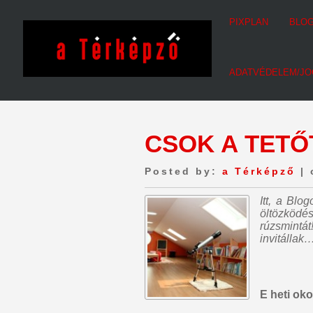
PIXPLAN
BLO
ADATVÉDELEM/JO
CSOK A TET
Posted by:
a Térképző
| 
Itt, a Bl
öltözködé
rúzsmintát
invitállak…
E heti oko