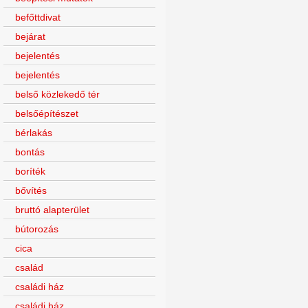
befőttdivat
bejárat
bejelentés
bejelentés
belső közlekedő tér
belsőépítészet
bérlakás
bontás
boríték
bővítés
bruttó alapterület
bútorozás
cica
család
családi ház
családi ház