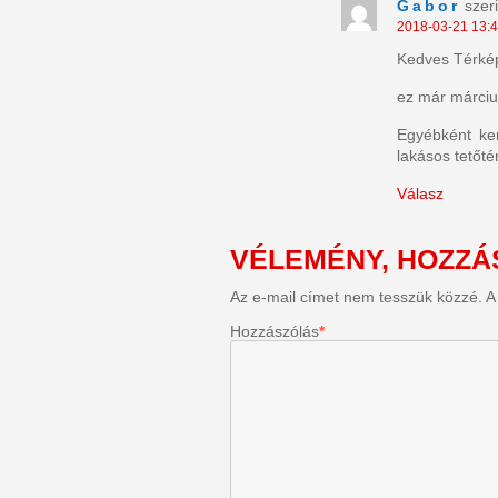
Gabor
szeri
2018-03-21 13:
Kedves Térké
ez már március 
Egyébként ke
lakásos tetőt
Válasz
VÉLEMÉNY, HOZZÁ
Az e-mail címet nem tesszük közzé.
A
Hozzászólás
*