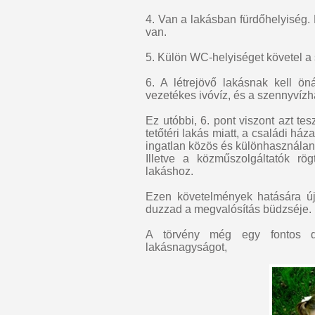
4. Van a lakásban fürdőhelyiség. 
van.
5. Külön WC-helyiséget követel a s
6. A létrejövő lakásnak kell ön
vezetékes ivóvíz, és a szennyvízhá
Ez utóbbi, 6. pont viszont azt te
tetőtéri lakás miatt, a családi há
ingatlan közös és különhasznála
Illetve a közműszolgáltatók rö
lakáshoz.
Ezen követelmények hatására új
duzzad a megvalósítás büdzséje.
A törvény még egy fontos do
lakásnagyságot,