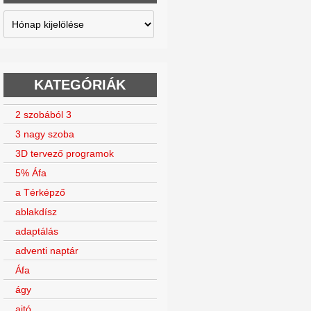
Archívum
KATEGÓRIÁK
2 szobából 3
3 nagy szoba
3D tervező programok
5% Áfa
a Térképző
ablakdísz
adaptálás
adventi naptár
Áfa
ágy
ajtó