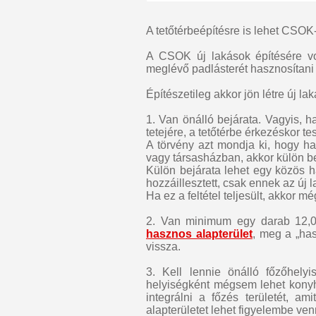
A tetőtérbeépítésre is lehet CSOK-
A CSOK új lakások építésére vo
meglévő padlásterét hasznosítani le
Építészetileg akkor jön létre új l
1. Van önálló bejárata. Vagyis, h
tetejére, a tetőtérbe érkezéskor te
A törvény azt mondja ki, hogy ha
vagy társasházban, akkor külön bej
Külön bejárata lehet egy közös h
hozzáillesztett, csak ennek az új 
Ha ez a feltétel teljesült, akkor 
2. Van minimum egy darab 12,0 
hasznos alapterület
, meg a „has
vissza.
3. Kell lennie önálló főzőhely
helyiségként mégsem lehet konyhá
integrálni a főzés területét, am
alapterületet lehet figyelembe ven