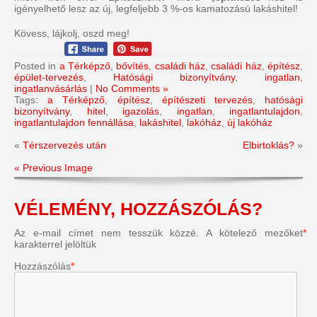
igényelhető lesz az új, legfeljebb 3 %-os kamatozású lakáshitel!
Kövess, lájkolj, oszd meg!
Posted in
a Térképző
,
bővítés
,
családi ház
,
családi ház
,
építész
,
épület-tervezés
,
Hatósági bizonyítvány
,
ingatlan
,
ingatlanvásárlás
|
No Comments »
Tags:
a Térképző
,
építész
,
építészeti tervezés
,
hatósági
bizonyítvány
,
hitel
,
igazolás
,
ingatlan
,
ingatlantulajdon
,
ingatlantulajdon fennállása
,
lakáshitel
,
lakóház
,
új lakóház
«
Térszervezés után
Elbirtoklás?
»
« Previous Image
VÉLEMÉNY, HOZZÁSZÓLÁS?
Az e-mail címet nem tesszük közzé.
A kötelező mezőket
*
karakterrel jelöltük
Hozzászólás
*