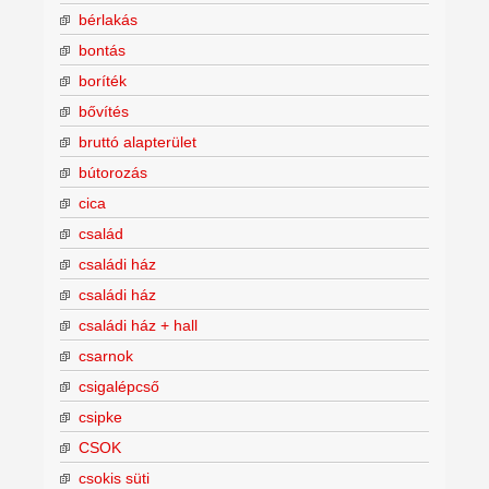
bérlakás
bontás
boríték
bővítés
bruttó alapterület
bútorozás
cica
család
családi ház
családi ház
családi ház + hall
csarnok
csigalépcső
csipke
CSOK
csokis süti