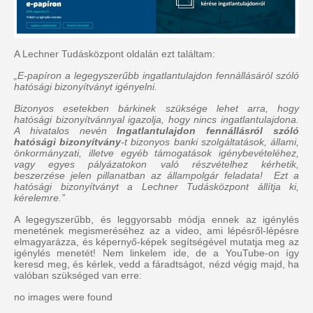
A Lechner Tudásközpont oldalán ezt találtam:
„E-papíron a legegyszerűbb ingatlantulajdon fennállásáról szóló
hatósági bizonyítványt igényelni.
Bizonyos esetekben bárkinek szüksége lehet arra, hogy
hatósági bizonyítvánnyal igazolja, hogy nincs ingatlantulajdona.
A hivatalos nevén
Ingatlantulajdon fennállásról szóló
hatósági bizonyítvány
-t bizonyos banki szolgáltatások, állami,
önkormányzati, illetve egyéb támogatások igénybevételéhez,
vagy egyes pályázatokon való részvételhez kérhetik,
beszerzése jelen pillanatban az állampolgár feladata! Ezt a
hatósági bizonyítványt a Lechner Tudásközpont állítja ki,
kérelemre.”
A legegyszerűbb, és leggyorsabb módja ennek az igénylés
menetének megismeréséhez az a video, ami lépésről-lépésre
elmagyarázza, és képernyő-képek segítségével mutatja meg az
igénylés menetét! Nem linkelem ide, de a YouTube-on így
keresd meg, és kérlek, vedd a fáradtságot, nézd végig majd, ha
valóban szükséged van erre:
no images were found