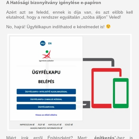
A Hatósági bizonyítvány igénylése e-papíron
Azért azt se feledd, ennek is díja van, és azt előbb kell
elutalnod, hogy a rendszer egyáltalán „szóba álljon” Veled!
No, hajrá! Ügyfélkapun indíthatod e kérelmedet is!
Miért írok erről Építészként? Mert: „
építkezés
”-hez is