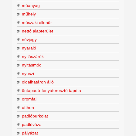
műanyag
műhely
műszaki ellenőr
nettó alapterület
névjegy
nyaraló
nyílászárók
nyitásmód
nyuszi
oldalhatáron álló
öntapadó-fényáteresztő tapéta
oromfal
otthon
padlóburkolat
padlóváza
pályázat