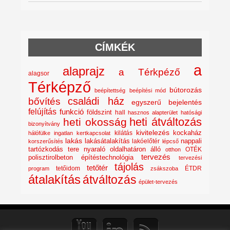
CÍMKÉK
a
alaprajz
a Térkpéző
alagsor
Térképző
bútorozás
beépítettség
beépítési mód
családi ház
bővítés
egyszerű bejelentés
felújítás
funkció
földszint
hall
hasznos alapterület
hatósági
heti átváltozás
heti okosság
bizonyítvány
kivitelezés
kockaház
kilátás
hálófülke
ingatlan
kertkapcsolat
lakás
lakásátalakítás
lakóelőtér
nappali
korszerűsítés
lépcső
nyaraló
tartózkodás tere
oldalhatáron álló
OTÉK
otthon
tervezés
polisztirolbeton építéstechnológia
tervezési
tájolás
tetőtér
tetőidom
ÉTDR
program
zsákszoba
átalakítás
átváltozás
épület-tervezés