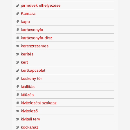
járművek elhelyezése
Kamara
kapu
karácsonyfa
karácsonyfa-dísz
keresztszemes
kerítés
kert
kertkapcsolat
keskeny tér
kiállítás
kitűzés
kivitelezési szakasz
kivitelező
kiviteli terv
kockaház