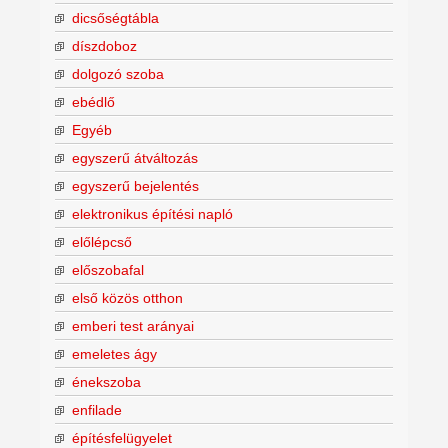
dicsőségtábla
díszdoboz
dolgozó szoba
ebédlő
Egyéb
egyszerű átváltozás
egyszerű bejelentés
elektronikus építési napló
előlépcső
előszobafal
első közös otthon
emberi test arányai
emeletes ágy
énekszoba
enfilade
építésfelügyelet