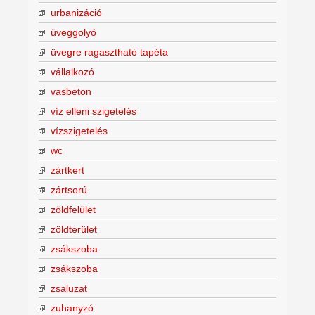
urbanizáció
üveggolyó
üvegre ragasztható tapéta
vállalkozó
vasbeton
víz elleni szigetelés
vízszigetelés
wc
zártkert
zártsorú
zöldfelület
zöldterület
zsákszoba
zsákszoba
zsaluzat
zuhanyzó