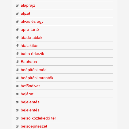
alaprajz
aljzat
alvás és ágy
apró-tartó
átadó-ablak
átalakítás
baba érkezik
Bauhaus
beépítési mód
beépítési mutatók
befőttdivat
bejárat
bejelentés
bejelentés
belső közlekedő tér
belsőépítészet