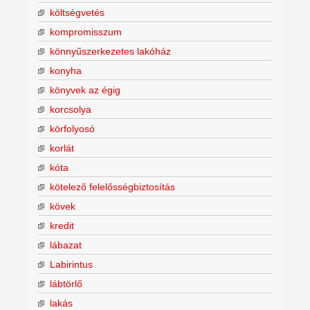
költségvetés
kompromisszum
könnyűszerkezetes lakóház
konyha
könyvek az égig
korcsolya
körfolyosó
korlát
kóta
kötelező felelősségbiztosítás
kövek
kredit
lábazat
Labirintus
lábtörlő
lakás