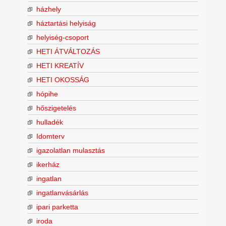
házhely
háztartási helyiság
helyiség-csoport
HETI ÁTVÁLTOZÁS
HETI KREATÍV
HETI OKOSSÁG
hópihe
hőszigetelés
hulladék
Idomterv
igazolatlan mulasztás
ikerház
ingatlan
ingatlanvásárlás
ipari parketta
iroda