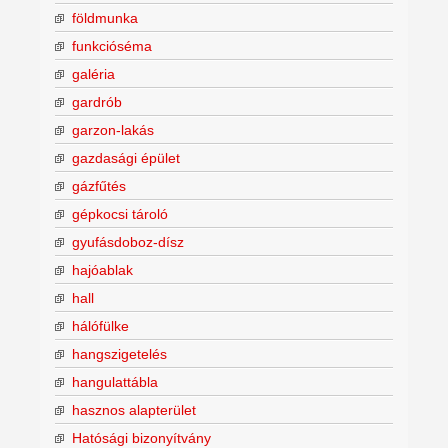
földmunka
funkcióséma
galéria
gardrób
garzon-lakás
gazdasági épület
gázfűtés
gépkocsi tároló
gyufásdoboz-dísz
hajóablak
hall
hálófülke
hangszigetelés
hangulattábla
hasznos alapterület
Hatósági bizonyítvány