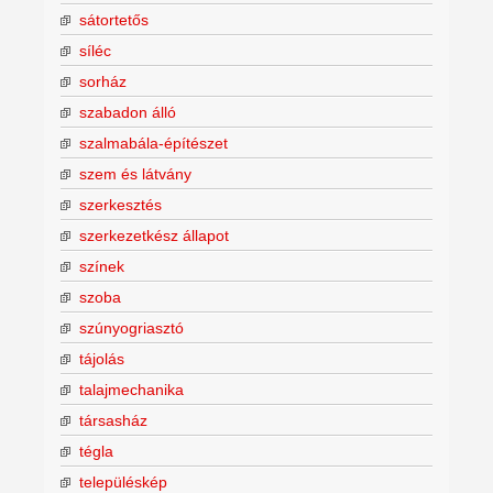
sátortetős
síléc
sorház
szabadon álló
szalmabála-építészet
szem és látvány
szerkesztés
szerkezetkész állapot
színek
szoba
szúnyogriasztó
tájolás
talajmechanika
társasház
tégla
településkép