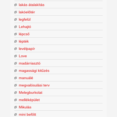
lakás átalakítás
lakóelőtér
legfelül
Lehajtó
lépcső
lépték
levélpapír
Love
madárriasztó
magassági kitűzés
manuálé
megvalósulási terv
Melegburkolat
melléképület
Mikulás
mini befőtt