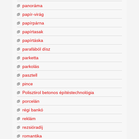
panoráma
papír-virág
papírpárna
papírtasak
papírtáska
parafából dísz
parketta
parkolás
pasztell
pince
Polisztirol betonos építéstechnológia
porcelán
régi bankó
reklám
rezsióradíj
romantika