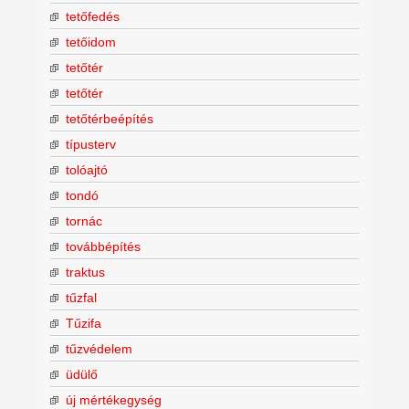
tetőfedés
tetőidom
tetőtér
tetőtér
tetőtérbeépítés
típusterv
tolóajtó
tondó
tornác
továbbépítés
traktus
tűzfal
Tűzifa
tűzvédelem
üdülő
új mértékegység