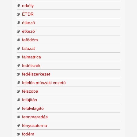
erkély
ÉTDR
étkező
étkező
fafödém
falazat
falmatrica
fedélszék
fedélszerkezet
felelős műszaki vezető
félszoba
felújítás
felülvilágító
fennmaradás
fénycsatorna
födém