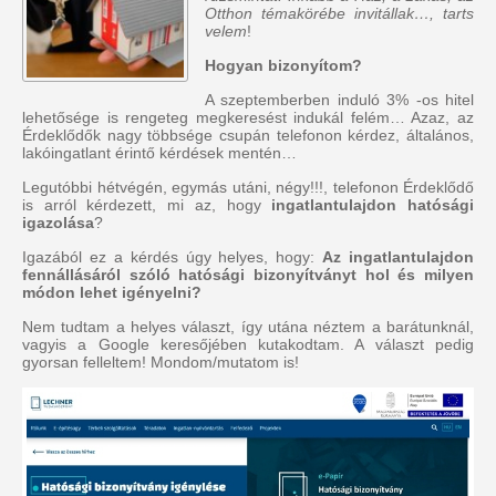
Otthon témakörébe invitállak…, tarts
velem
!
Hogyan bizonyítom?
A szeptemberben induló 3% -os hitel
lehetősége is rengeteg megkeresést indukál felém… Azaz, az
Érdeklődők nagy többsége csupán telefonon kérdez, általános,
lakóingatlant érintő kérdések mentén…
Legutóbbi hétvégén, egymás utáni, négy!!!, telefonon Érdeklődő
is arról kérdezett, mi az, hogy
ingatlantulajdon hatósági
igazolása
?
Igazából ez a kérdés úgy helyes, hogy:
Az ingatlantulajdon
fennállásáról szóló hatósági bizonyítványt hol és milyen
módon lehet igényelni?
Nem tudtam a helyes választ, így utána néztem a barátunknál,
vagyis a Google keresőjében kutakodtam. A választ pedig
gyorsan felleltem! Mondom/mutatom is!