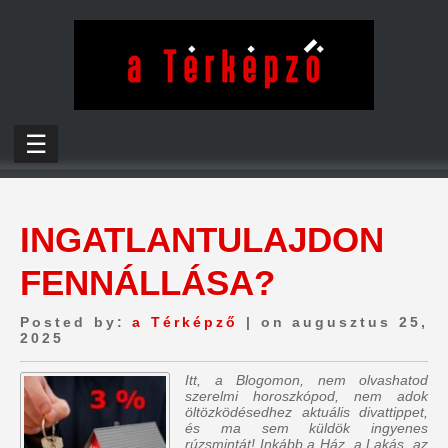
☰
INGATLANTULAJDON
FENNÁLLÁSA?
Posted by:
a Térképző
| on augusztus 25,
2025
Itt, a Blogomon, nem olvashatod
szerelmi horoszkópod, nem adok
öltözködésedhez aktuális divattippet,
és ma sem küldök ingyenes
rúzsmintát! Inkább a Ház, a Lakás, az