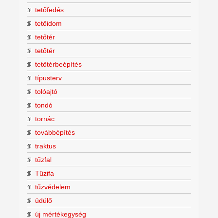
tetőfedés
tetőidom
tetőtér
tetőtér
tetőtérbeépítés
típusterv
tolóajtó
tondó
tornác
továbbépítés
traktus
tűzfal
Tűzifa
tűzvédelem
üdülő
új mértékegység