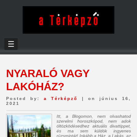
☰
NYARALÓ VAGY
LAKÓHÁZ?
Posted by:
a Térképző
| on június 16,
2021
Itt, a Blogomon, nem olvashatod
szerelmi horoszkópod, nem adok
öltözködésedhez aktuális divattippet,
és ma sem küldök ingyenes
rúzsmintát! Inkább a Ház, a Lakás, az