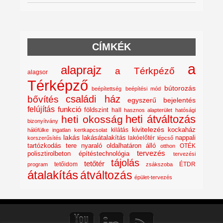
CÍMKÉK
a
alaprajz
a Térkpéző
alagsor
Térképző
bútorozás
beépítettség
beépítési mód
családi ház
bővítés
egyszerű bejelentés
felújítás
funkció
földszint
hall
hasznos alapterület
hatósági
heti átváltozás
heti okosság
bizonyítvány
kivitelezés
kockaház
kilátás
hálófülke
ingatlan
kertkapcsolat
lakás
lakásátalakítás
lakóelőtér
nappali
korszerűsítés
lépcső
nyaraló
tartózkodás tere
oldalhatáron álló
OTÉK
otthon
tervezés
polisztirolbeton építéstechnológia
tervezési
tájolás
tetőtér
tetőidom
ÉTDR
program
zsákszoba
átalakítás
átváltozás
épület-tervezés