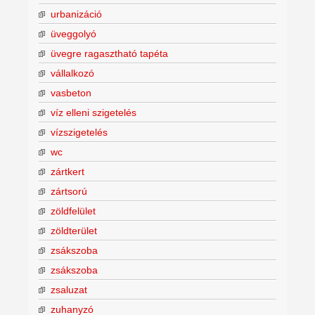
urbanizáció
üveggolyó
üvegre ragasztható tapéta
vállalkozó
vasbeton
víz elleni szigetelés
vízszigetelés
wc
zártkert
zártsorú
zöldfelület
zöldterület
zsákszoba
zsákszoba
zsaluzat
zuhanyzó