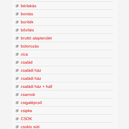
bérlakás
bontás
boríték
bővítés
bruttó alapterület
bútorozás
cica
család
családi ház
családi ház
családi ház + hall
csarnok
csigalépcső
csipke
CSOK
csokis süti