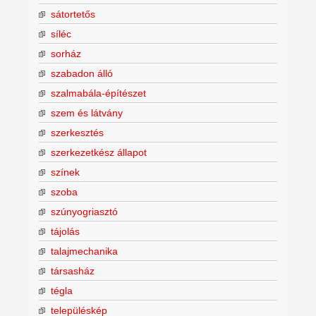
sátortetős
síléc
sorház
szabadon álló
szalmabála-építészet
szem és látvány
szerkesztés
szerkezetkész állapot
színek
szoba
szúnyogriasztó
tájolás
talajmechanika
társasház
tégla
településkép