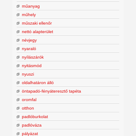
műanyag
műhely
műszaki ellenőr
nettó alapterület
névjegy
nyaraló
nyílászárók
nyitásmód
nyuszi
oldalhatáron álló
öntapadó-fényáteresztő tapéta
oromfal
otthon
padlóburkolat
padlóváza
pályázat