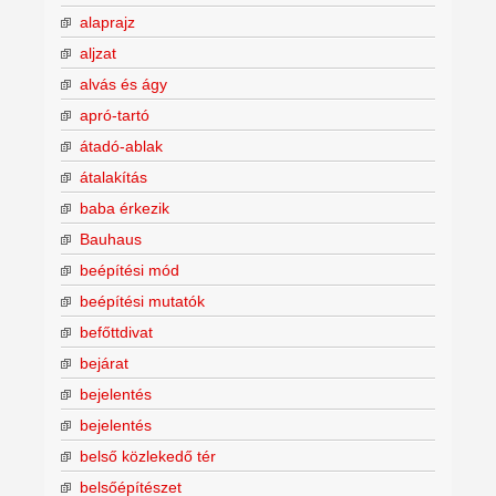
alaprajz
aljzat
alvás és ágy
apró-tartó
átadó-ablak
átalakítás
baba érkezik
Bauhaus
beépítési mód
beépítési mutatók
befőttdivat
bejárat
bejelentés
bejelentés
belső közlekedő tér
belsőépítészet