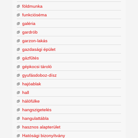
földmunka
funkcióséma
galéria
gardrób
garzon-lakás
gazdasági épület
gázfűtés
gépkocsi tároló
gyufásdoboz-dísz
hajóablak
hall
hálófülke
hangszigetelés
hangulattábla
hasznos alapterület
Hatósági bizonyítvány