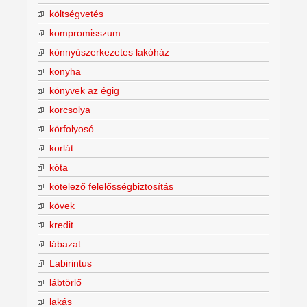
költségvetés
kompromisszum
könnyűszerkezetes lakóház
konyha
könyvek az égig
korcsolya
körfolyosó
korlát
kóta
kötelező felelősségbiztosítás
kövek
kredit
lábazat
Labirintus
lábtörlő
lakás