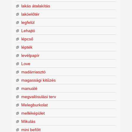
lakás átalakítás
lakóelőtér
legfelül
Lehajtó
lépcső
lépték
levélpapír
Love
madárriasztó
magassági kitűzés
manuálé
megvalósulási terv
Melegburkolat
melléképület
Mikulás
mini befőtt