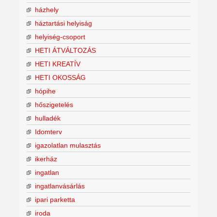
házhely
háztartási helyiság
helyiség-csoport
HETI ÁTVÁLTOZÁS
HETI KREATÍV
HETI OKOSSÁG
hópihe
hőszigetelés
hulladék
Idomterv
igazolatlan mulasztás
ikerház
ingatlan
ingatlanvásárlás
ipari parketta
iroda