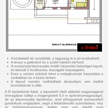
A közlekedő tér ismétlődik, a tágasság itt is jól érzékelhető.
A terasz a galériáról és a szülői hálóból elérhető.
A mosás/szárítás/vasalás önálló háztartási helyiséget kapott,
és létesült 2 fürdőszoba, kiszolgáló helyiségként.
Ezen a szinten indokolt lehet a melegburkolat használata a
szobákban és a közös térben.
A lépcső mentén mellvédfalat ábrázoltam, ami mellett
komód/tároló is elfér.
A fő épülettömb felett, a lapostetőt ölelő attikafal magasságával
önmagában túllépi a megengedett 6,0 m építménymagasságot,
de az alacsonyabb épületrész, amit előregyártott szerkezetből
gondoltunk megépíteni, segít a felület/kerület számításban, hisz
az építménymagasság értéke nem egy kijelölt pont