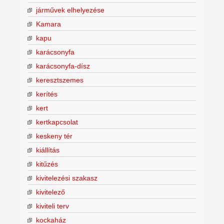
járművek elhelyezése
Kamara
kapu
karácsonyfa
karácsonyfa-dísz
keresztszemes
kerítés
kert
kertkapcsolat
keskeny tér
kiállítás
kitűzés
kivitelezési szakasz
kivitelező
kiviteli terv
kockaház