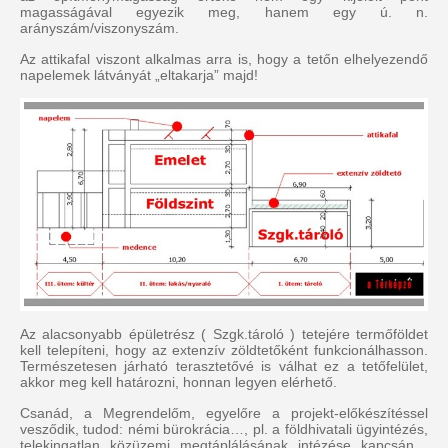
magasságával egyezik meg, hanem egy ú. n.
arányszám/viszonyszám.
Az attikafal viszont alkalmas arra is, hogy a tetőn elhelyezendő
napelemek látványát „eltakarja” majd!
Az alacsonyabb épületrész ( Szgk.tároló ) tetejére termőföldet
kell telepíteni, hogy az extenzív zöldtetőként funkcionálhasson.
Természetesen járható terasztetővé is válhat ez a tetőfelület,
akkor meg kell határozni, honnan legyen elérhető.
Csanád, a Megrendelőm, egyelőre a projekt-előkészítéssel
vesződik, tudod: némi bürokrácia…, pl. a földhivatali ügyintézés,
telekingatlan közüzemi megtáplálásának intézése kapcsán…