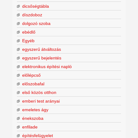
dicsőségtábla
díszdoboz
dolgozó szoba
ebédlő
Egyéb
egyszerű átváltozás
egyszerű bejelentés
elektronikus építési napló
előlépcső
előszobafal
első közös otthon
emberi test arányai
emeletes ágy
énekszoba
enfilade
építésfelügyelet