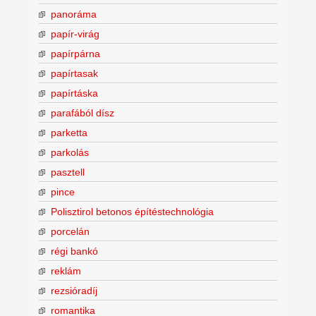
panoráma
papír-virág
papírpárna
papírtasak
papírtáska
parafából dísz
parketta
parkolás
pasztell
pince
Polisztirol betonos építéstechnológia
porcelán
régi bankó
reklám
rezsióradíj
romantika