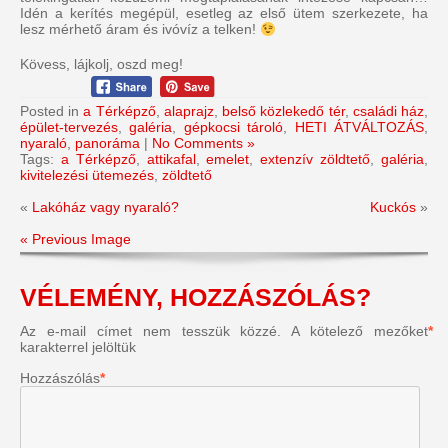
Idén a kerítés megépül, esetleg az első ütem szerkezete, ha
lesz mérhető áram és ivóvíz a telken!
Kövess, lájkolj, oszd meg!
Posted in
a Térképző
,
alaprajz
,
belső közlekedő tér
,
családi ház
,
épület-tervezés
,
galéria
,
gépkocsi tároló
,
HETI ÁTVÁLTOZÁS
,
nyaraló
,
panoráma
|
No Comments »
Tags:
a Térképző
,
attikafal
,
emelet
,
extenzív zöldtető
,
galéria
,
kivitelezési ütemezés
,
zöldtető
«
Lakóház vagy nyaraló?
Kuckós
»
« Previous Image
VÉLEMÉNY, HOZZÁSZÓLÁS?
Az e-mail címet nem tesszük közzé.
A kötelező mezőket
*
karakterrel jelöltük
Hozzászólás
*