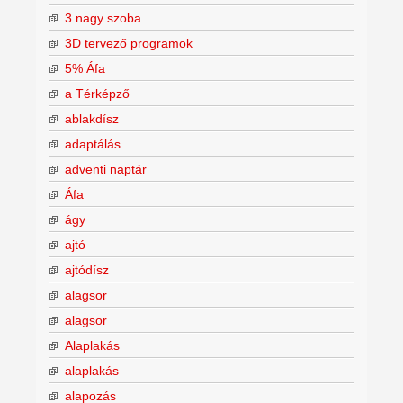
3 nagy szoba
3D tervező programok
5% Áfa
a Térképző
ablakdísz
adaptálás
adventi naptár
Áfa
ágy
ajtó
ajtódísz
alagsor
alagsor
Alaplakás
alaplakás
alapozás