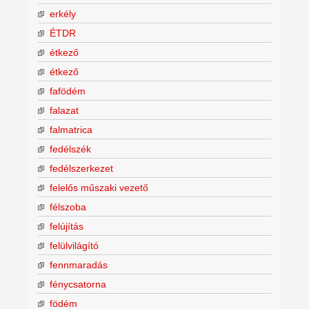
erkély
ÉTDR
étkező
étkező
fafödém
falazat
falmatrica
fedélszék
fedélszerkezet
felelős műszaki vezető
félszoba
felújítás
felülvilágító
fennmaradás
fénycsatorna
födém