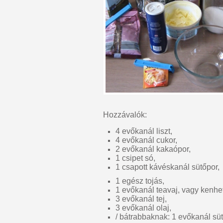
Hozzávalók:
4 evőkanál liszt,
4 evőkanál cukor,
2 evőkanál kakaópor,
1 csipet só,
1 csapott kávéskanál sütőpor,
1 egész tojás,
1 evőkanál teavaj, vagy kenhe
3 evőkanál tej,
3 evőkanál olaj,
/ bátrabbaknak: 1 evőkanál s