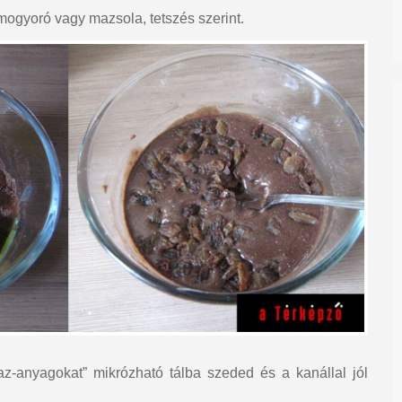
mogyoró vagy mazsola, tetszés szerint.
az-anyagokat” mikrózható tálba szeded és a kanállal jól