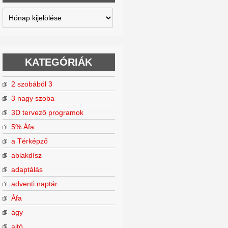
Archívum
KATEGÓRIÁK
2 szobából 3
3 nagy szoba
3D tervező programok
5% Áfa
a Térképző
ablakdísz
adaptálás
adventi naptár
Áfa
ágy
ajtó