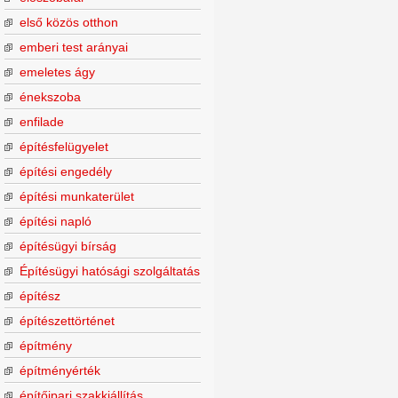
első közös otthon
emberi test arányai
emeletes ágy
énekszoba
enfilade
építésfelügyelet
építési engedély
építési munkaterület
építési napló
építésügyi bírság
Építésügyi hatósági szolgáltatás
építész
építészettörténet
építmény
építményérték
építőipari szakkiállítás