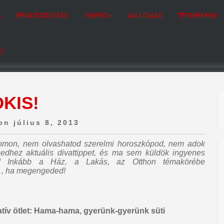
G
BEMUTATKOZÁS
ISMERJ+
VALLOMÁS
TERMÉKEIM
G
KIS!
on július 8, 2013
ogomon,
nem olvashatod szerelmi horoszkópod, nem adok
sedhez aktuális divattippet, és ma sem küldök ingyenes
! Inkább a Ház, a Lakás, az Otthon témakörébe
k…, ha megengeded!
eatív ötlet: Hama-hama, gyerünk-gyerünk süti