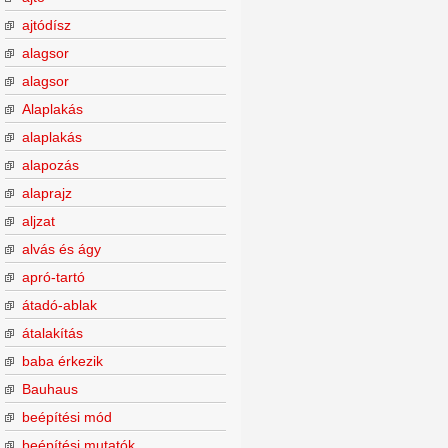
ajtódísz
alagsor
alagsor
Alaplakás
alaplakás
alapozás
alaprajz
aljzat
alvás és ágy
apró-tartó
átadó-ablak
átalakítás
baba érkezik
Bauhaus
beépítési mód
beépítési mutatók