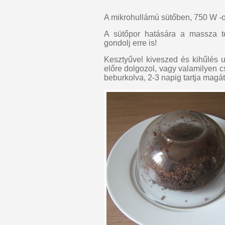
A mikrohullámú sütőben, 750 W -os
A sütőpor hatására a massza tér
gondolj erre is!
Kesztyűvel kiveszed és kihűlés ut
előre dolgozol, vagy valamilyen cs
beburkolva, 2-3 napig tartja magát