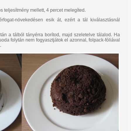
 teljesítmény mellett, 4 percet melegíted.
fogat-növekedésen esik át, ezért a tál kiválasztásnál
án a tálból tányérra borítod, majd szeletelve tálalod. Ha
oda folytán nem fogyasztjátok el azonnal, folpack-fóliával
.