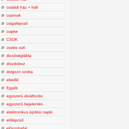
családi ház + hall
csarnok
csigalépcső
csipke
CSOK
csokis süti
dicsőségtábla
díszdoboz
dolgozó szoba
ebédlő
Egyéb
egyszerű átváltozás
egyszerű bejelentés
elektronikus építési napló
előlépcső
előszobafal