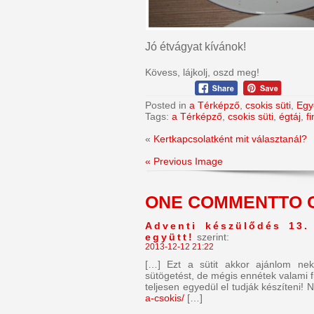
Jó étvágyat kívánok!
Kövess, lájkolj, oszd meg!
Posted in
a Térképző
,
csokis süti
,
Egy
Tags:
a Térképző
,
csokis süti
,
égtáj
,
f
«
Kertkapcsolatként mit választanál?
« Previous Image
ONE COMMENTTO
Adventi készülődés 13.
együtt!
szerint:
2013-12-12 21:22
[…] Ezt a sütit akkor ajánlom ne
sütögetést, de mégis ennétek valami 
teljesen egyedül el tudják készíteni
a-csokis/
[…]