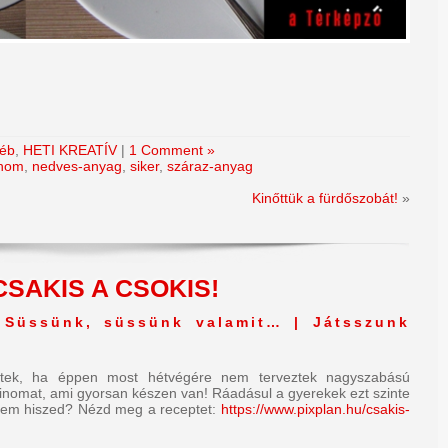
éb
,
HETI KREATÍV
|
1 Comment »
inom
,
nedves-anyag
,
siker
,
száraz-anyag
Kinőttük a fürdőszobát!
»
CSAKIS A CSOKIS!
 Süssünk, süssünk valamit… | Játsszunk
ktek, ha éppen most hétvégére nem terveztek nagyszabású
finomat, ami gyorsan készen van! Ráadásul a gyerekek ezt szinte
! Nem hiszed? Nézd meg a receptet:
https://www.pixplan.hu/csakis-