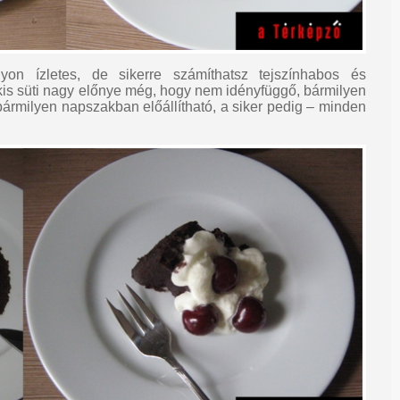
gyon ízletes, de sikerre számíthatsz tejszínhabos és
kis süti nagy előnye még, hogy nem idényfüggő, bármilyen
bármilyen napszakban előállítható, a siker pedig – minden