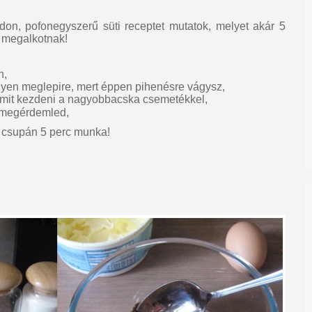
don, pofonegyszerű süti receptet mutatok, melyet akár 5
el megalkotnak!
n,
yen meglepire, mert éppen pihenésre vágysz,
z mit kezdeni a nagyobbacska csemetékkel,
 megérdemled,
s, csupán 5 perc munka!