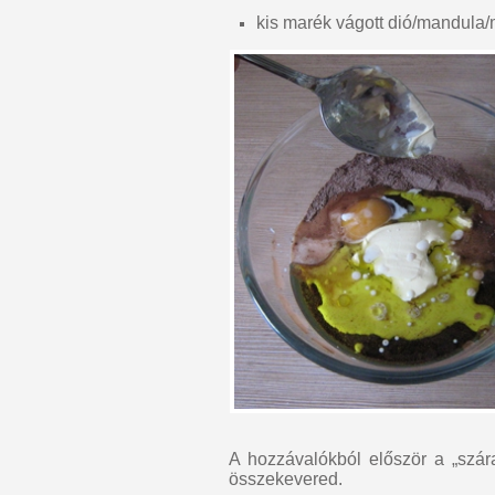
kis marék vágott dió/mandula/
A hozzávalókból először a „szár
összekevered.