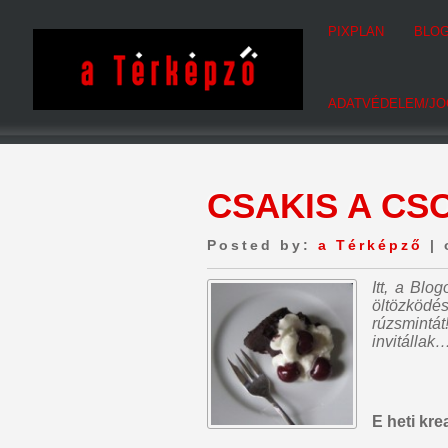
PIXPLAN
BLO
ADATVÉDELEM/JO
CSAKIS A CSO
Posted by:
a Térképző
| 
Itt, a Bl
öltözködé
rúzsmintát
invitálla
E heti kr