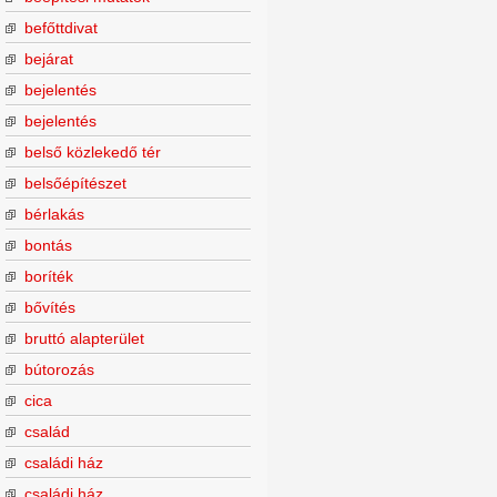
befőttdivat
bejárat
bejelentés
bejelentés
belső közlekedő tér
belsőépítészet
bérlakás
bontás
boríték
bővítés
bruttó alapterület
bútorozás
cica
család
családi ház
családi ház