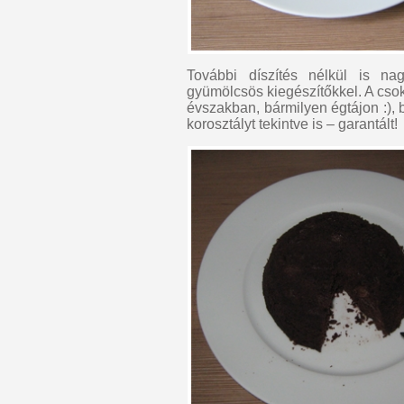
További díszítés nélkül is na
gyümölcsös kiegészítőkkel. A cso
évszakban, bármilyen égtájon :), 
korosztályt tekintve is – garantált!