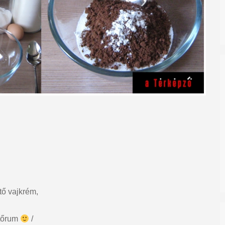
tő vajkrém,
ütőrum
/