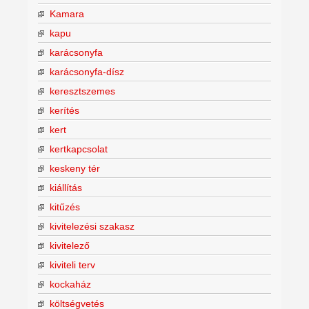
Kamara
kapu
karácsonyfa
karácsonyfa-dísz
keresztszemes
kerítés
kert
kertkapcsolat
keskeny tér
kiállítás
kitűzés
kivitelezési szakasz
kivitelező
kiviteli terv
kockaház
költségvetés