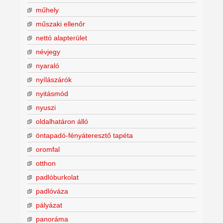
műhely
műszaki ellenőr
nettó alapterület
névjegy
nyaraló
nyílászárók
nyitásmód
nyuszi
oldalhatáron álló
öntapadó-fényáteresztő tapéta
oromfal
otthon
padlóburkolat
padlóváza
pályázat
panoráma