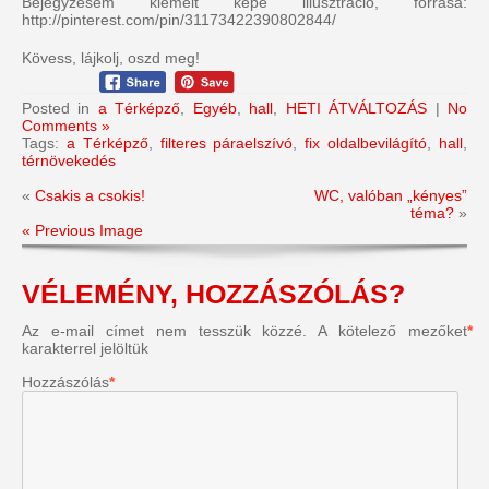
Bejegyzésem kiemelt képe illusztráció, forrása:
http://pinterest.com/pin/31173422390802844/
Kövess, lájkolj, oszd meg!
Posted in
a Térképző
,
Egyéb
,
hall
,
HETI ÁTVÁLTOZÁS
|
No
Comments »
Tags:
a Térképző
,
filteres páraelszívó
,
fix oldalbevilágító
,
hall
,
térnövekedés
«
Csakis a csokis!
WC, valóban „kényes”
téma?
»
« Previous Image
VÉLEMÉNY, HOZZÁSZÓLÁS?
Az e-mail címet nem tesszük közzé.
A kötelező mezőket
*
karakterrel jelöltük
Hozzászólás
*