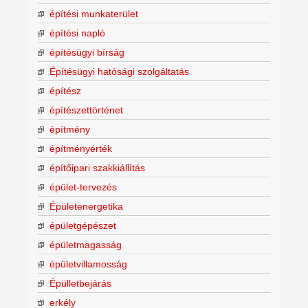
építési munkaterület
építési napló
építésügyi bírság
Építésügyi hatósági szolgáltatás
építész
építészettörténet
építmény
építményérték
építőipari szakkiállítás
épület-tervezés
Épületenergetika
épületgépészet
épületmagasság
épületvillamosság
Épülletbejárás
erkély