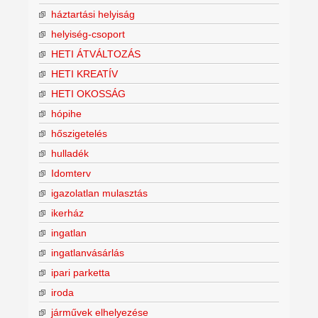
háztartási helyiság
helyiség-csoport
HETI ÁTVÁLTOZÁS
HETI KREATÍV
HETI OKOSSÁG
hópihe
hőszigetelés
hulladék
Idomterv
igazolatlan mulasztás
ikerház
ingatlan
ingatlanvásárlás
ipari parketta
iroda
járművek elhelyezése