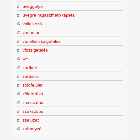
üveggolyó
üvegre ragasztható tapéta
vállalkozó
vasbeton
víz elleni szigetelés
vízszigetelés
wc
zártkert
zártsorú
zöldfelület
zöldterület
zsákszoba
zsákszoba
zsaluzat
zuhanyzó