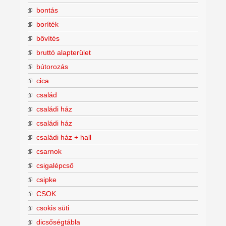
bontás
boríték
bővítés
bruttó alapterület
bútorozás
cica
család
családi ház
családi ház
családi ház + hall
csarnok
csigalépcső
csipke
CSOK
csokis süti
dicsőségtábla