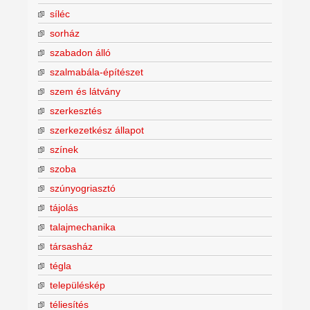
síléc
sorház
szabadon álló
szalmabála-építészet
szem és látvány
szerkesztés
szerkezetkész állapot
színek
szoba
szúnyogriasztó
tájolás
talajmechanika
társasház
tégla
településkép
téliesítés