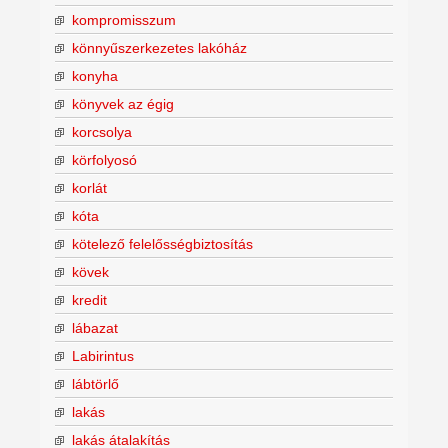
kompromisszum
könnyűszerkezetes lakóház
konyha
könyvek az égig
korcsolya
körfolyosó
korlát
kóta
kötelező felelősségbiztosítás
kövek
kredit
lábazat
Labirintus
lábtörlő
lakás
lakás átalakítás