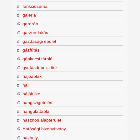
funkcióséma
galéria
gardrób
garzon-lakás
gazdasági épület
gázfűtés
gépkocsi tároló
gyufásdoboz-dísz
hajóablak
hall
hálófülke
hangszigetelés
hangulattábla
hasznos alapterület
Hatósági bizonyítvány
házhely