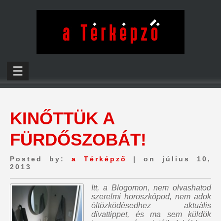
☰
KINŐTTÜK A
FÜRDŐSZOBÁT!
Posted by:
a Térképző
| on július 10,
2013
Itt, a Blogomon,
nem olvashatod
szerelmi horoszkópod, nem adok
öltözködésedhez aktuális
divattippet, és ma sem küldök