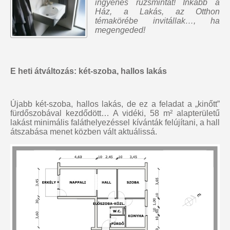
ingyenes rúzsmintát
! Inkább a
Ház, a Lakás, az Otthon
témakörébe invitállak…, ha
megengeded!
E heti átváltozás: két-szoba, hallos lakás
Újabb két-szoba, hallos lakás, de ez a feladat a „kinőtt”
fürdőszobával kezdődött… A vidéki, 58 m² alapterületű
lakást minimális faláthelyezéssel kívánták felújítani, a hall
átszabása menet közben vált aktuálissá.