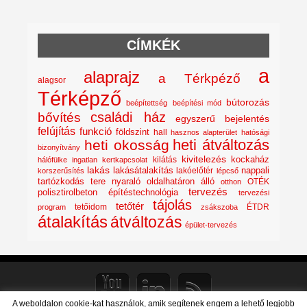
CÍMKÉK
a
alaprajz
a Térkpéző
alagsor
Térképző
bútorozás
beépítettség
beépítési mód
családi ház
bővítés
egyszerű bejelentés
felújítás
funkció
földszint
hall
hasznos alapterület
hatósági
heti átváltozás
heti okosság
bizonyítvány
kivitelezés
kockaház
kilátás
hálófülke
ingatlan
kertkapcsolat
lakás
lakásátalakítás
lakóelőtér
nappali
korszerűsítés
lépcső
nyaraló
tartózkodás tere
oldalhatáron álló
OTÉK
otthon
tervezés
polisztirolbeton építéstechnológia
tervezési
tájolás
tetőtér
tetőidom
ÉTDR
program
zsákszoba
átalakítás
átváltozás
épület-tervezés
A weboldalon cookie-kat használok, amik segítenek engem a lehető legjobb