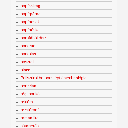
papír-virág
papírpárna
papírtasak
papírtáska
parafából dísz
parketta
parkolás
pasztell
pince
Polisztirol betonos építéstechnológia
porcelán
régi bankó
reklám
rezsióradíj
romantika
sátortetős