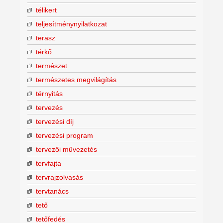
télikert
teljesítménynyilatkozat
terasz
térkő
természet
természetes megvilágítás
térnyitás
tervezés
tervezési díj
tervezési program
tervezői művezetés
tervfajta
tervrajzolvasás
tervtanács
tető
tetőfedés