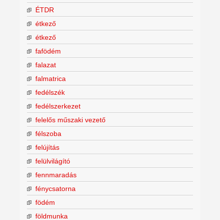
ÉTDR
étkező
étkező
fafödém
falazat
falmatrica
fedélszék
fedélszerkezet
felelős műszaki vezető
félszoba
felújítás
felülvilágító
fennmaradás
fénycsatorna
födém
földmunka