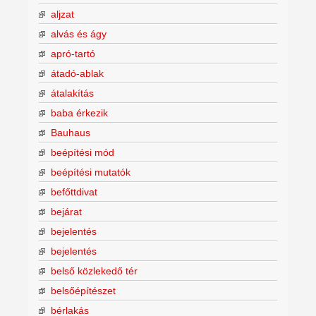
aljzat
alvás és ágy
apró-tartó
átadó-ablak
átalakítás
baba érkezik
Bauhaus
beépítési mód
beépítési mutatók
befőttdivat
bejárat
bejelentés
bejelentés
belső közlekedő tér
belsőépítészet
bérlakás