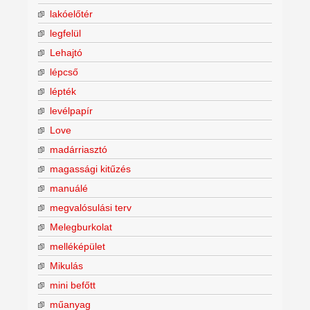
lakóelőtér
legfelül
Lehajtó
lépcső
lépték
levélpapír
Love
madárriasztó
magassági kitűzés
manuálé
megvalósulási terv
Melegburkolat
melléképület
Mikulás
mini befőtt
műanyag