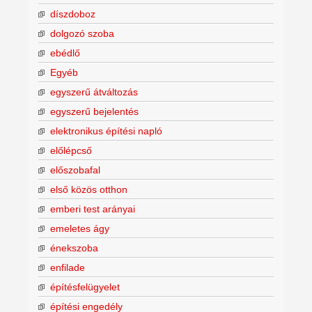
díszdoboz
dolgozó szoba
ebédlő
Egyéb
egyszerű átváltozás
egyszerű bejelentés
elektronikus építési napló
előlépcső
előszobafal
első közös otthon
emberi test arányai
emeletes ágy
énekszoba
enfilade
építésfelügyelet
építési engedély