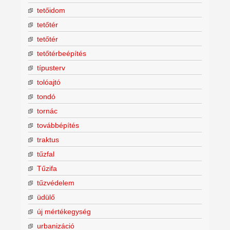
tetőidom
tetőtér
tetőtér
tetőtérbeépítés
típusterv
tolóajtó
tondó
tornác
továbbépítés
traktus
tűzfal
Tűzifa
tűzvédelem
üdülő
új mértékegység
urbanizáció