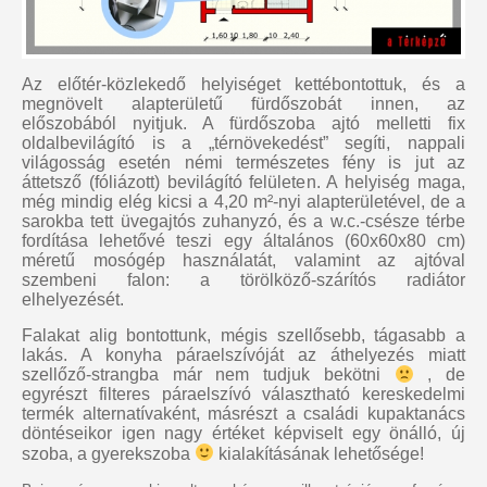
Az előtér-közlekedő helyiséget kettébontottuk, és a
megnövelt alapterületű fürdőszobát innen, az
előszobából nyitjuk. A fürdőszoba ajtó melletti fix
oldalbevilágító is a „térnövekedést” segíti, nappali
világosság esetén némi természetes fény is jut az
áttetsző (fóliázott) bevilágító felületen. A helyiség maga,
még mindig elég kicsi a 4,20 m²-nyi alapterületével, de a
sarokba tett üvegajtós zuhanyzó, és a w.c.-csésze térbe
fordítása lehetővé teszi egy általános (60x60x80 cm)
méretű mosógép használatát, valamint az ajtóval
szembeni falon: a törölköző-szárítós radiátor
elhelyezését.
Falakat alig bontottunk, mégis szellősebb, tágasabb a
lakás. A konyha páraelszívóját az áthelyezés miatt
szellőző-strangba már nem tudjuk bekötni
, de
egyrészt filteres páraelszívó választható kereskedelmi
termék alternatívaként, másrészt a családi kupaktanács
döntéseikor igen nagy értéket képviselt egy önálló, új
szoba, a gyerekszoba
kialakításának lehetősége!