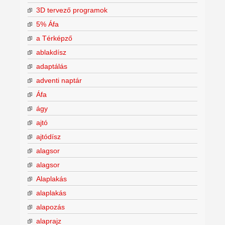
3D tervező programok
5% Áfa
a Térképző
ablakdísz
adaptálás
adventi naptár
Áfa
ágy
ajtó
ajtódísz
alagsor
alagsor
Alaplakás
alaplakás
alapozás
alaprajz