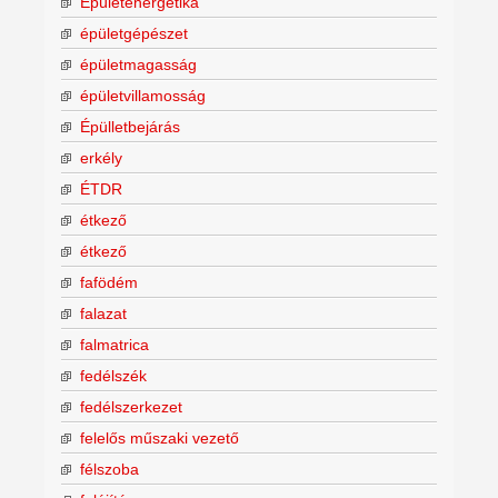
Épületenergetika
épületgépészet
épületmagasság
épületvillamosság
Épülletbejárás
erkély
ÉTDR
étkező
étkező
fafödém
falazat
falmatrica
fedélszék
fedélszerkezet
felelős műszaki vezető
félszoba