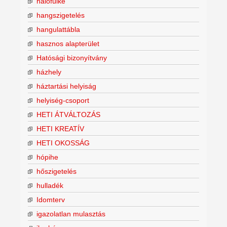
hálófülke
hangszigetelés
hangulattábla
hasznos alapterület
Hatósági bizonyítvány
házhely
háztartási helyiság
helyiség-csoport
HETI ÁTVÁLTOZÁS
HETI KREATÍV
HETI OKOSSÁG
hópihe
hőszigetelés
hulladék
Idomterv
igazolatlan mulasztás