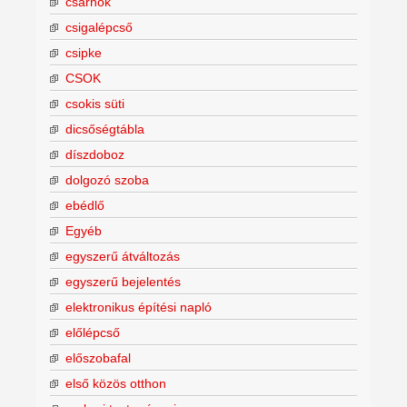
csarnok
csigalépcső
csipke
CSOK
csokis süti
dicsőségtábla
díszdoboz
dolgozó szoba
ebédlő
Egyéb
egyszerű átváltozás
egyszerű bejelentés
elektronikus építési napló
előlépcső
előszobafal
első közös otthon