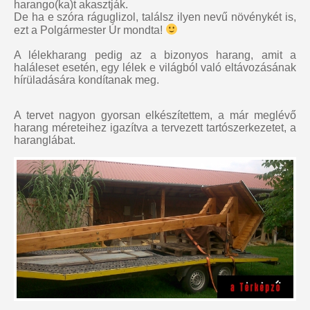
harango(ka)t akasztják.
De ha e szóra ráguglizol, találsz ilyen nevű növénykét is,
ezt a Polgármester Úr mondta!
A lélekharang pedig az a bizonyos harang, amit a
haláleset esetén, egy lélek e világból való eltávozásának
hírüladására kondítanak meg.
A tervet nagyon gyorsan elkészítettem, a már meglévő
harang méreteihez igazítva a tervezett tartószerkezetet, a
haranglábat.