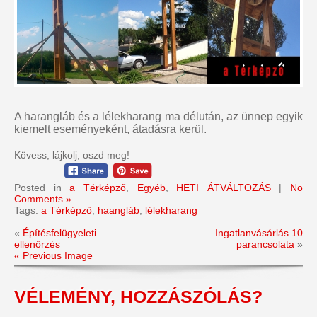
A harangláb és a lélekharang ma délután, az ünnep egyik
kiemelt eseményeként, átadásra kerül.
Kövess, lájkolj, oszd meg!
Posted in
a Térképző
,
Egyéb
,
HETI ÁTVÁLTOZÁS
|
No
Comments »
Tags:
a Térképző
,
haangláb
,
lélekharang
«
Építésfelügyeleti
Ingatlanvásárlás 10
ellenőrzés
parancsolata
»
« Previous Image
VÉLEMÉNY, HOZZÁSZÓLÁS?