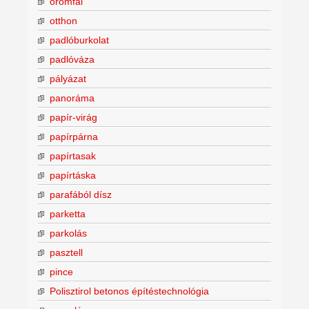
oromfal
otthon
padlóburkolat
padlóváza
pályázat
panoráma
papír-virág
papírpárna
papírtasak
papírtáska
parafából dísz
parketta
parkolás
pasztell
pince
Polisztirol betonos építéstechnológia