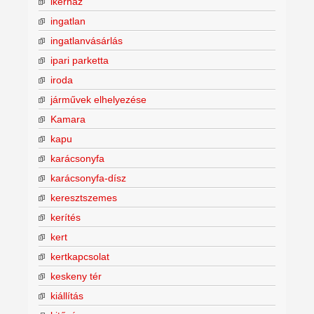
ikerház
ingatlan
ingatlanvásárlás
ipari parketta
iroda
járművek elhelyezése
Kamara
kapu
karácsonyfa
karácsonyfa-dísz
keresztszemes
kerítés
kert
kertkapcsolat
keskeny tér
kiállítás