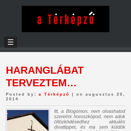
☰
HARANGLÁBAT
TERVEZTEM…
Posted by:
a Térképző
| on augusztus 20,
2014
Itt, a Blogomon,
nem olvashatod
szerelmi horoszkópod, nem adok
öltözködésedhez aktuális
divattippet, és ma sem küldök