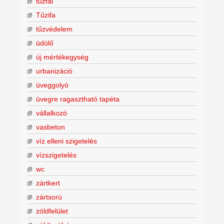
tűzfal
Tűzifa
tűzvédelem
üdülő
új mértékegység
urbanizáció
üveggolyó
üvegre ragasztható tapéta
vállalkozó
vasbeton
víz elleni szigetelés
vízszigetelés
wc
zártkert
zártsorú
zöldfelület