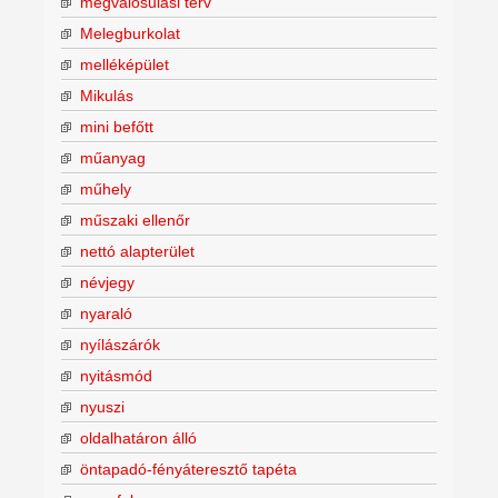
megvalósulási terv
Melegburkolat
melléképület
Mikulás
mini befőtt
műanyag
műhely
műszaki ellenőr
nettó alapterület
névjegy
nyaraló
nyílászárók
nyitásmód
nyuszi
oldalhatáron álló
öntapadó-fényáteresztő tapéta