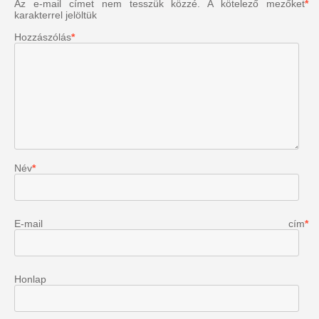
Az e-mail címet nem tesszük közzé.
A kötelező mezőket
*
karakterrel jelöltük
Hozzászólás
*
Név
*
E-mail cím
*
Honlap