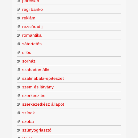
porcelán
régi bankó
reklám
rezsióradíj
romantika
sátortetős
síléc
sorház
szabadon álló
szalmabála-építészet
szem és látvány
szerkesztés
szerkezetkész állapot
színek
szoba
szúnyogriasztó