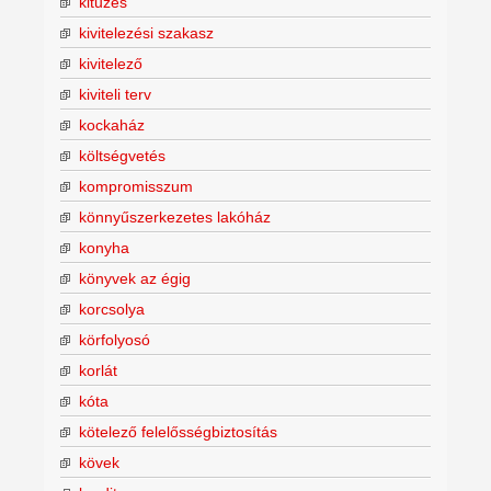
kitűzés
kivitelezési szakasz
kivitelező
kiviteli terv
kockaház
költségvetés
kompromisszum
könnyűszerkezetes lakóház
konyha
könyvek az égig
korcsolya
körfolyosó
korlát
kóta
kötelező felelősségbiztosítás
kövek