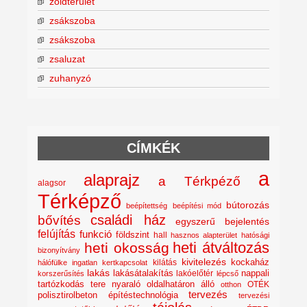
zöldterület
zsákszoba
zsákszoba
zsaluzat
zuhanyzó
CÍMKÉK
a
alaprajz
a Térkpéző
alagsor
Térképző
bútorozás
beépítettség
beépítési mód
családi ház
bővítés
egyszerű bejelentés
felújítás
funkció
földszint
hall
hasznos alapterület
hatósági
heti átváltozás
heti okosság
bizonyítvány
kivitelezés
kockaház
kilátás
hálófülke
ingatlan
kertkapcsolat
lakás
lakásátalakítás
lakóelőtér
nappali
korszerűsítés
lépcső
nyaraló
tartózkodás tere
oldalhatáron álló
OTÉK
otthon
tervezés
polisztirolbeton építéstechnológia
tervezési