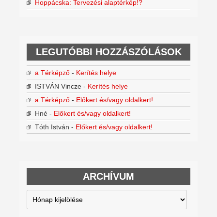
Hoppácska: Tervezési alaptérkép!?
LEGUTÓBBI HOZZÁSZÓLÁSOK
a Térképző
-
Kerítés helye
ISTVÁN Vincze
-
Kerítés helye
a Térképző
-
Előkert és/vagy oldalkert!
Hné
-
Előkert és/vagy oldalkert!
Tóth István
-
Előkert és/vagy oldalkert!
ARCHÍVUM
Archívum