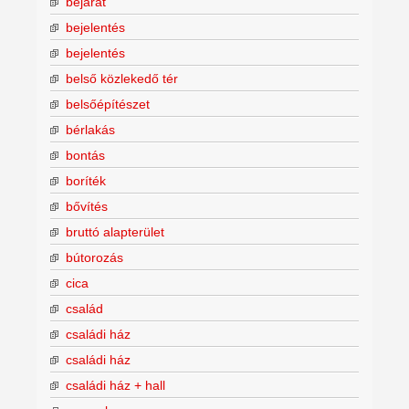
bejárat
bejelentés
bejelentés
belső közlekedő tér
belsőépítészet
bérlakás
bontás
boríték
bővítés
bruttó alapterület
bútorozás
cica
család
családi ház
családi ház
családi ház + hall