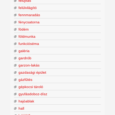
felújítás
felülvilágító
fennmaradás
fénycsatorna
födém
földmunka
funkcióséma
galéria
gardrób
garzon-lakás
gazdasági épület
gázfűtés
gépkocsi tároló
gyufásdoboz-dísz
hajóablak
hall