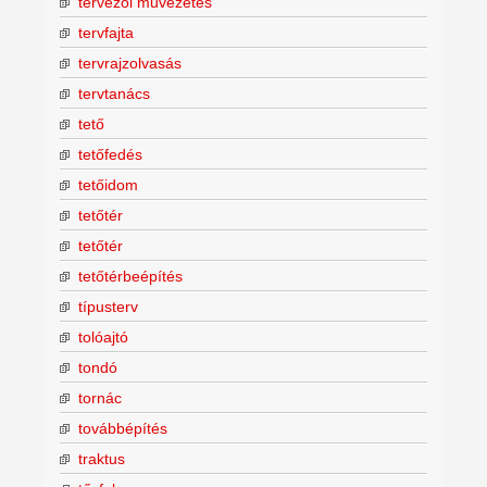
tervezői művezetés
tervfajta
tervrajzolvasás
tervtanács
tető
tetőfedés
tetőidom
tetőtér
tetőtér
tetőtérbeépítés
típusterv
tolóajtó
tondó
tornác
továbbépítés
traktus