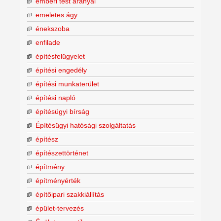
emberi test arányai
emeletes ágy
énekszoba
enfilade
építésfelügyelet
építési engedély
építési munkaterület
építési napló
építésügyi bírság
Építésügyi hatósági szolgáltatás
építész
építészettörténet
építmény
építményérték
építőipari szakkiállítás
épület-tervezés