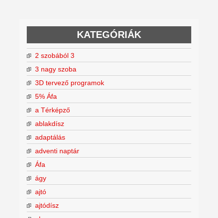
KATEGÓRIÁK
2 szobából 3
3 nagy szoba
3D tervező programok
5% Áfa
a Térképző
ablakdísz
adaptálás
adventi naptár
Áfa
ágy
ajtó
ajtódísz