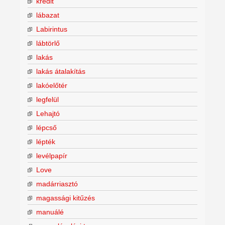
kredit
lábazat
Labirintus
lábtörlő
lakás
lakás átalakítás
lakóelőtér
legfelül
Lehajtó
lépcső
lépték
levélpapír
Love
madárriasztó
magassági kitűzés
manuálé