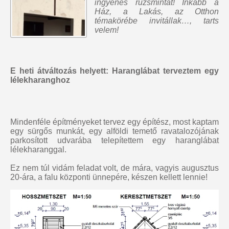
ingyenes rúzsmintát
! Inkább a
Ház, a Lakás, az Otthon
témakörébe invitállak…, tarts
velem!
E heti átváltozás helyett: Haranglábat terveztem egy
lélekharanghoz
Mindenféle építményeket tervez egy építész, most kaptam
egy sürgős munkát, egy alföldi temető ravatalozójának
parkosított udvarába telepítettem egy haranglábat
lélekharanggal.
Ez nem túl vidám feladat volt, de mára, vagyis augusztus
20-ára, a falu központi ünnepére, készen kellett lennie!