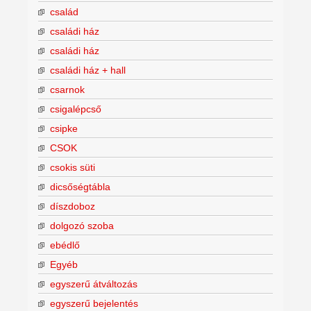
család
családi ház
családi ház
családi ház + hall
csarnok
csigalépcső
csipke
CSOK
csokis süti
dicsőségtábla
díszdoboz
dolgozó szoba
ebédlő
Egyéb
egyszerű átváltozás
egyszerű bejelentés