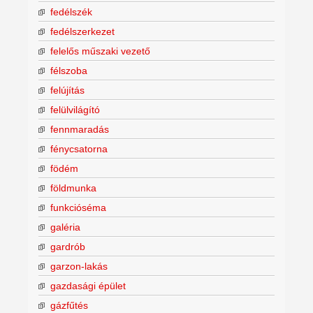
fedélszék
fedélszerkezet
felelős műszaki vezető
félszoba
felújítás
felülvilágító
fennmaradás
fénycsatorna
födém
földmunka
funkcióséma
galéria
gardrób
garzon-lakás
gazdasági épület
gázfűtés