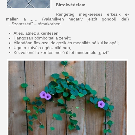
Birtokvédelem
Rengeteg megkeresés érkezik e-
mailen a „…. (valamilyen negatív jelzőt gondolj ide!)
….Szomszéd” – témakörben.
Átles, átnéz a kerítésen;
Hangosan bömbölteti a zenét;
Állandóan flex-szel dolgozik és megállás nélkül kalapál;
Ugat a kutyája egész álló nap;
Közvetlenül a kerítés mellé ültet mindenféle „gazt”…