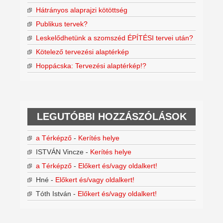
Hátrányos alaprajzi kötöttség
Publikus tervek?
Leskelődhetünk a szomszéd ÉPÍTÉSI tervei után?
Kötelező tervezési alaptérkép
Hoppácska: Tervezési alaptérkép!?
LEGUTÓBBI HOZZÁSZÓLÁSOK
a Térképző
-
Kerítés helye
ISTVÁN Vincze
-
Kerítés helye
a Térképző
-
Előkert és/vagy oldalkert!
Hné
-
Előkert és/vagy oldalkert!
Tóth István
-
Előkert és/vagy oldalkert!