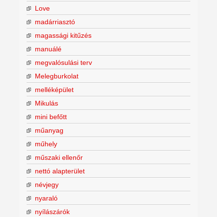
Love
madárriasztó
magassági kitűzés
manuálé
megvalósulási terv
Melegburkolat
melléképület
Mikulás
mini befőtt
műanyag
műhely
műszaki ellenőr
nettó alapterület
névjegy
nyaraló
nyílászárók