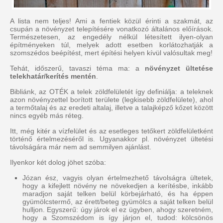
A lista nem teljes! Ami a fentiek közül érinti a szakmát, az
csupán a növényzet telepítésére vonatkozó általános előírások.
Természetesen, az engedély nélkül létesített ilyen-olyan
építményeken túl, melyek adott esetben korlátozhatják a
szomszédos beépítést, mert építési helyen kívül valósultak meg!
Tehát, időszerű, tavaszi téma ma: a
növényzet ültetése
telekhatár/kerítés mentén
.
Bibliánk, az OTÉK a telek zöldfelületét így definiálja: a teleknek
azon növényzettel borított területe (legkisebb zöldfelülete), ahol
a termőtalaj és az eredeti altalaj, illetve a talajképző kőzet között
nincs egyéb más réteg.
Itt, még kitér a vízfelület és az esetleges tetőkert zöldfelületként
történő értelmezéséről is. Ugyanakkor pl. növényzet ültetési
távolságára már nem ad semmilyen ajánlást.
Ilyenkor két dolog jöhet szóba:
Józan ész, vagyis olyan értelmezhető távolságra ültetek,
hogy a kifejlett növény ne növekedjen a kerítésbe, inkább
maradjon saját telken belül körbejárható, és ha éppen
gyümölcstermő, az érett/beteg gyümölcs a saját telken belül
hulljon. Egyszerű: úgy járok el ez ügyben, ahogy szeretném,
hogy a Szomszédom is így járjon el, tudod: kölcsönös