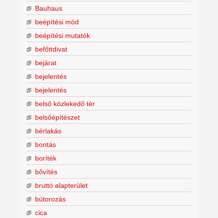
Bauhaus
beépítési mód
beépítési mutatók
befőttdivat
bejárat
bejelentés
bejelentés
belső közlekedő tér
belsőépítészet
bérlakás
bontás
boríték
bővítés
bruttó alapterület
bútorozás
cica