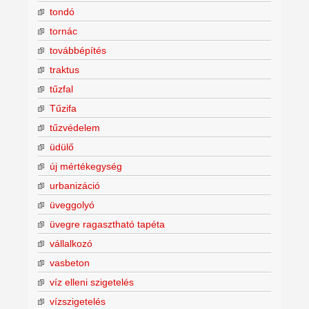
tondó
tornác
továbbépítés
traktus
tűzfal
Tűzifa
tűzvédelem
üdülő
új mértékegység
urbanizáció
üveggolyó
üvegre ragasztható tapéta
vállalkozó
vasbeton
víz elleni szigetelés
vízszigetelés