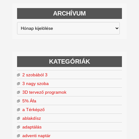
ARCHÍVUM
Archívum
KATEGÓRIÁK
2 szobából 3
3 nagy szoba
3D tervező programok
5% Áfa
a Térképző
ablakdísz
adaptálás
adventi naptár