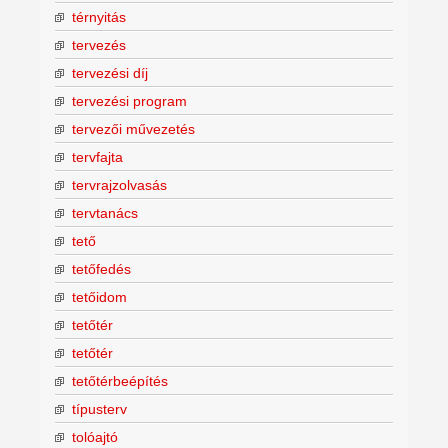
térnyitás
tervezés
tervezési díj
tervezési program
tervezői művezetés
tervfajta
tervrajzolvasás
tervtanács
tető
tetőfedés
tetőidom
tetőtér
tetőtér
tetőtérbeépítés
típusterv
tolóajtó