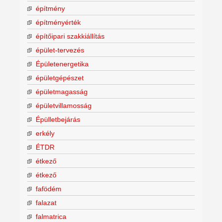
építmény
építményérték
építőipari szakkiállítás
épület-tervezés
Épületenergetika
épületgépészet
épületmagasság
épületvillamosság
Épülletbejárás
erkély
ÉTDR
étkező
étkező
fafödém
falazat
falmatrica