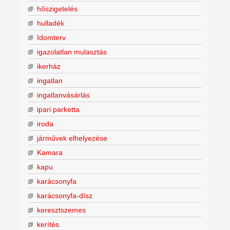
hőszigetelés
hulladék
Idomterv
igazolatlan mulasztás
ikerház
ingatlan
ingatlanvásárlás
ipari parketta
iroda
járművek elhelyezése
Kamara
kapu
karácsonyfa
karácsonyfa-dísz
keresztszemes
kerítés