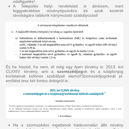
odafigyelés!
A Település helyi rendeleteit is átnézem, mert
leggyakrabban növénytípusokra és azok konkrét
távolságára találunk iránymutató szabályozást!
És ha hiszed, ha nem, él még egy ilyen törvény is: 2013. évi
CLXXIV. törvény, ami a
szomszédjog
ok és a tulajdonjog
korlátainak különös szabályait elemzi!Szomszédjogoknál pl.
említést tesz két fontos dologról is:
Ha a szomszédos ingatlanok határvonalán álló növény