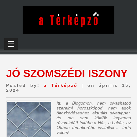
☰
JÓ SZOMSZÉDI ISZONY
Posted by:
a Térképző
| on április 15,
2024
Itt, a Blogomon, nem olvashatod
szerelmi horoszkópod, nem adok
öltözködésedhez aktuális divattippet,
és ma sem küldök ingyenes
rúzsmintát! Inkább a Ház, a Lakás, az
Otthon témakörébe invitállak…, tarts
velem
!