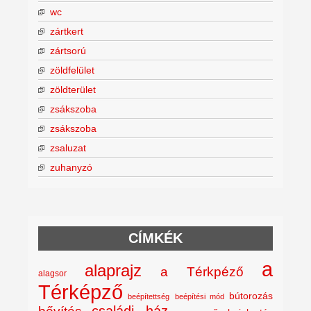
wc
zártkert
zártsorú
zöldfelület
zöldterület
zsákszoba
zsákszoba
zsaluzat
zuhanyzó
CÍMKÉK
a
alaprajz
a Térkpéző
alagsor
Térképző
bútorozás
beépítettség
beépítési mód
családi ház