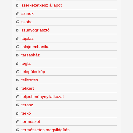
szerkezetkész állapot
színek
szoba
szúnyogriasztó
tájolás
talajmechanika
társasház
tégla
településkép
téliesítés
télikert
teljesítménynyilatkozat
terasz
térkő
természet
természetes megvilágítás