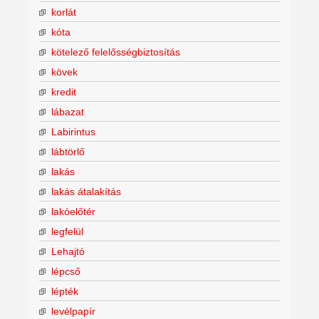
korlát
kóta
kötelező felelősségbiztosítás
kövek
kredit
lábazat
Labirintus
lábtörlő
lakás
lakás átalakítás
lakóelőtér
legfelül
Lehajtó
lépcső
lépték
levélpapír