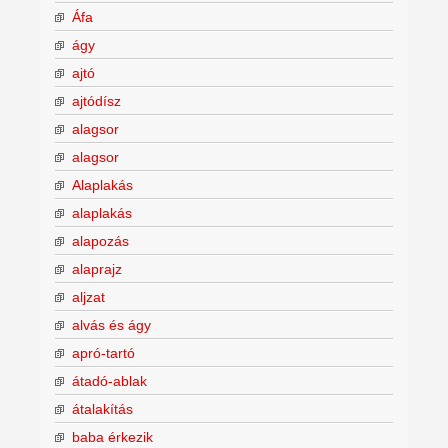
Áfa
ágy
ajtó
ajtódísz
alagsor
alagsor
Alaplakás
alaplakás
alapozás
alaprajz
aljzat
alvás és ágy
apró-tartó
átadó-ablak
átalakítás
baba érkezik