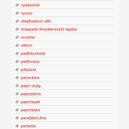
nyitásmód
nyuszi
oldalhatáron álló
öntapadó-fényáteresztő tapéta
oromfal
otthon
padlóburkolat
padlóváza
pályázat
panoráma
papír-virág
papírpárna
papírtasak
papírtáska
parafából dísz
parketta