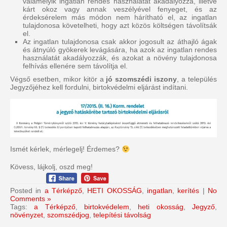
valamelyik ingatlan rendes használatát akadályozza, illetve
kárt okoz vagy annak veszélyével fenyeget, és az
érdeksérelem más módon nem hárítható el, az ingatlan
tulajdonosa követelheti, hogy azt közös költségen távolítsák
el.
Az ingatlan tulajdonosa csak akkor jogosult az áthajló ágak
és átnyúló gyökerek levágására, ha azok az ingatlan rendes
használatát akadályozzák, és azokat a növény tulajdonosa
felhívás ellenére sem távolítja el.
Végső esetben, mikor kitör a
jó szomszédi iszony
, a település
Jegyzőjéhez kell fordulni, birtokvédelmi eljárást indítani.
Ismét kérlek, mérlegelj! Érdemes?
Kövess, lájkolj, oszd meg!
Posted in
a Térképző
,
HETI OKOSSÁG
,
ingatlan
,
kerítés
|
No
Comments »
Tags:
a Térképző
,
birtokvédelem
,
heti okosság
,
Jegyző
,
növényzet
,
szomszédjog
,
telepítési távolság