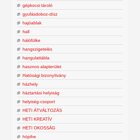
gépkocsi tároló
gyufásdoboz-dísz
hajóablak
hall
hálófülke
hangszigetelés
hangulattábla
hasznos alapterület
Hatósági bizonyítvány
házhely
háztartási helyiság
helyiség-csoport
HETI ÁTVÁLTOZÁS
HETI KREATÍV
HETI OKOSSÁG
hópihe