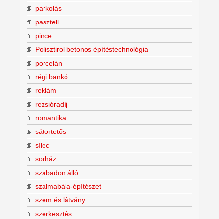
parkolás
pasztell
pince
Polisztirol betonos építéstechnológia
porcelán
régi bankó
reklám
rezsióradíj
romantika
sátortetős
síléc
sorház
szabadon álló
szalmabála-építészet
szem és látvány
szerkesztés