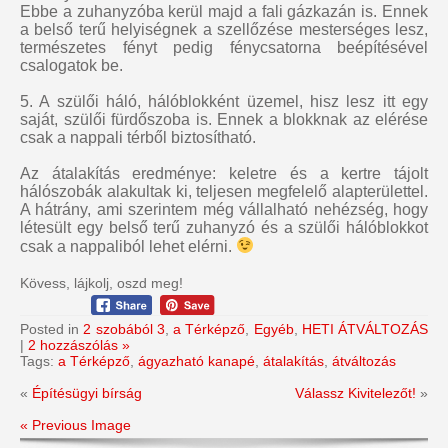
Ebbe a zuhanyzóba kerül majd a fali gázkazán is. Ennek
a belső terű helyiségnek a szellőzése mesterséges lesz,
természetes fényt pedig fénycsatorna beépítésével
csalogatok be.
5. A szülői háló, hálóblokként üzemel, hisz lesz itt egy
saját, szülői fürdőszoba is. Ennek a blokknak az elérése
csak a nappali térből biztosítható.
Az átalakítás eredménye: keletre és a kertre tájolt
hálószobák alakultak ki, teljesen megfelelő alapterülettel.
A hátrány, ami szerintem még vállalható nehézség, hogy
létesült egy belső terű zuhanyzó és a szülői hálóblokkot
csak a nappaliból lehet elérni.
Kövess, lájkolj, oszd meg!
Posted in
2 szobából 3
,
a Térképző
,
Egyéb
,
HETI ÁTVÁLTOZÁS
|
2 hozzászólás »
Tags:
a Térképző
,
ágyazható kanapé
,
átalakítás
,
átváltozás
«
Építésügyi bírság
Válassz Kivitelezőt!
»
« Previous Image