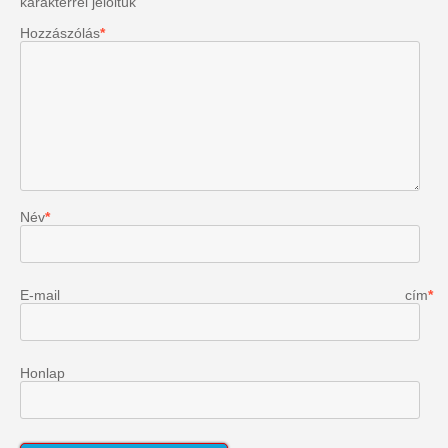
karakterrel jelöltük
Hozzászólás
*
Név
*
E-mail cím
*
Honlap