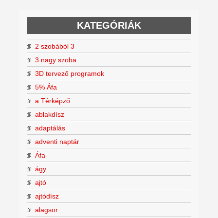
KATEGÓRIÁK
2 szobából 3
3 nagy szoba
3D tervező programok
5% Áfa
a Térképző
ablakdísz
adaptálás
adventi naptár
Áfa
ágy
ajtó
ajtódísz
alagsor