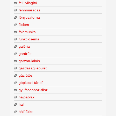
felülvilágító
fennmaradás
fénycsatorna
födém
földmunka
funkcióséma
galéria
gardrób
garzon-lakás
gazdasági épület
gázfűtés
gépkocsi tároló
gyufásdoboz-dísz
hajóablak
hall
hálófülke