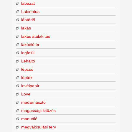
lábazat
Labirintus
lábtörlő
lakás
lakás átalakítás
lakóelőtér
legfelül
Lehajtó
lépcső
lépték
levélpapír
Love
madárriasztó
magassági kitűzés
manuálé
megvalósulási terv