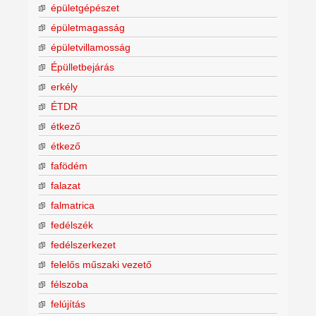
épületgépészet
épületmagasság
épületvillamosság
Épülletbejárás
erkély
ÉTDR
étkező
étkező
fafödém
falazat
falmatrica
fedélszék
fedélszerkezet
felelős műszaki vezető
félszoba
felújítás