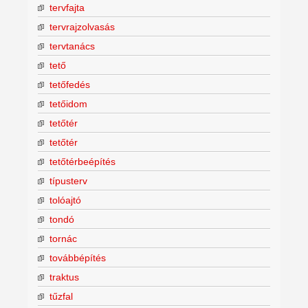
tervfajta
tervrajzolvasás
tervtanács
tető
tetőfedés
tetőidom
tetőtér
tetőtér
tetőtérbeépítés
típusterv
tolóajtó
tondó
tornác
továbbépítés
traktus
tűzfal