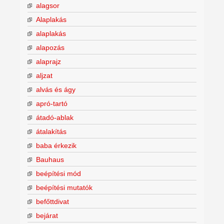
alagsor
Alaplakás
alaplakás
alapozás
alaprajz
aljzat
alvás és ágy
apró-tartó
átadó-ablak
átalakítás
baba érkezik
Bauhaus
beépítési mód
beépítési mutatók
befőttdivat
bejárat