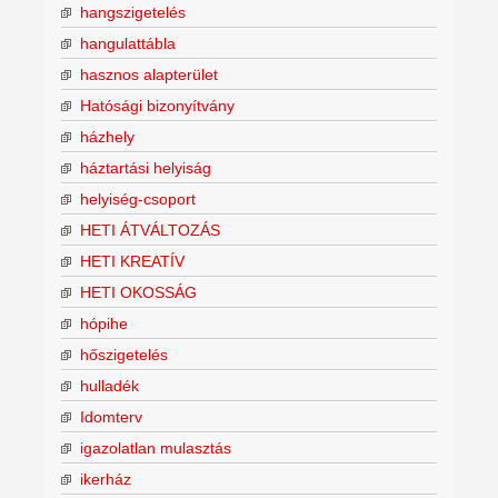
hangszigetelés
hangulattábla
hasznos alapterület
Hatósági bizonyítvány
házhely
háztartási helyiság
helyiség-csoport
HETI ÁTVÁLTOZÁS
HETI KREATÍV
HETI OKOSSÁG
hópihe
hőszigetelés
hulladék
Idomterv
igazolatlan mulasztás
ikerház