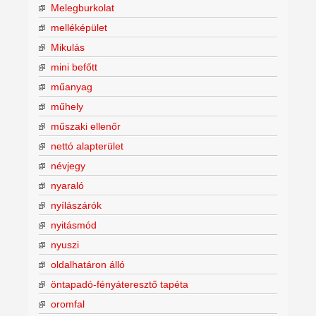
Melegburkolat
melléképület
Mikulás
mini befőtt
műanyag
műhely
műszaki ellenőr
nettó alapterület
névjegy
nyaraló
nyílászárók
nyitásmód
nyuszi
oldalhatáron álló
öntapadó-fényáteresztő tapéta
oromfal