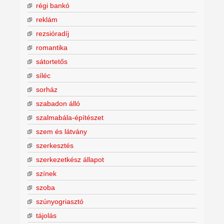
régi bankó
reklám
rezsióradíj
romantika
sátortetős
síléc
sorház
szabadon álló
szalmabála-építészet
szem és látvány
szerkesztés
szerkezetkész állapot
színek
szoba
szúnyogriasztó
tájolás