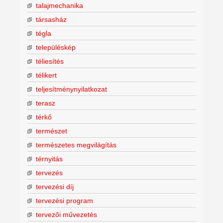
talajmechanika
társasház
tégla
településkép
téliesítés
télikert
teljesítménynyilatkozat
terasz
térkő
természet
természetes megvilágítás
térnyitás
tervezés
tervezési díj
tervezési program
tervezői művezetés