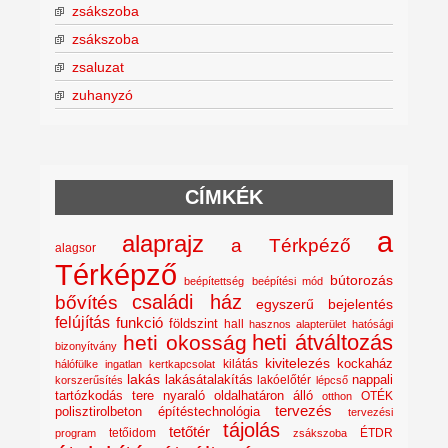
zsákszoba
zsákszoba
zsaluzat
zuhanyzó
CÍMKÉK
a
alaprajz
a Térkpéző
alagsor
Térképző
bútorozás
beépítettség
beépítési mód
családi ház
bővítés
egyszerű bejelentés
felújítás
funkció
földszint
hall
hasznos alapterület
hatósági
heti átváltozás
heti okosság
bizonyítvány
kivitelezés
kockaház
kilátás
hálófülke
ingatlan
kertkapcsolat
lakás
lakásátalakítás
lakóelőtér
nappali
korszerűsítés
lépcső
nyaraló
tartózkodás tere
oldalhatáron álló
OTÉK
otthon
tervezés
polisztirolbeton építéstechnológia
tervezési
tájolás
tetőtér
tetőidom
ÉTDR
program
zsákszoba