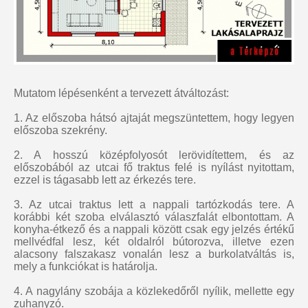
Mutatom lépésenként a tervezett átváltozást:
1. Az előszoba hátsó ajtaját megszüntettem, hogy legyen
előszoba szekrény.
2. A hosszú középfolyosót lerövidítettem, és az
előszobából az utcai fő traktus felé is nyílást nyitottam,
ezzel is tágasabb lett az érkezés tere.
3. Az utcai traktus lett a nappali tartózkodás tere. A
korábbi két szoba elválasztó válaszfalát elbontottam. A
konyha-étkező és a nappali között csak egy jelzés értékű
mellvédfal lesz, két oldalról bútorozva, illetve ezen
alacsony falszakasz vonalán lesz a burkolatváltás is,
mely a funkciókat is határolja.
4. A nagylány szobája a közlekedőről nyílik, mellette egy
zuhanyzó.