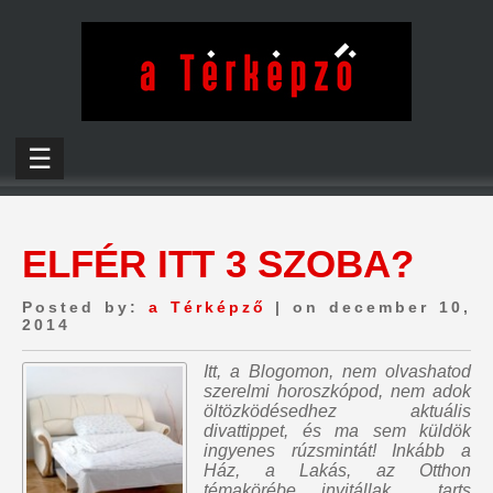
☰
ELFÉR ITT 3 SZOBA?
Posted by:
a Térképző
| on december 10,
2014
Itt, a Blogomon,
nem olvashatod
szerelmi horoszkópod, nem adok
öltözködésedhez aktuális
divattippet, és ma sem küldök
ingyenes rúzsmintát
! Inkább a
Ház, a Lakás, az Otthon
témakörébe invitállak…, tarts