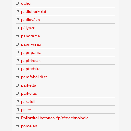
otthon
padlóburkolat
padlóváza
pályázat
panoráma
papír-virág
papírpárna
papírtasak
papírtáska
parafából dísz
parketta
parkolás
pasztell
pince
Polisztirol betonos építéstechnológia
porcelán