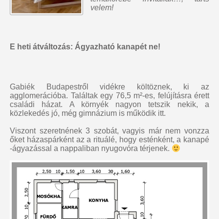
velem!
E heti átváltozás: Ágyazható kanapét ne!
Gabiék Budapestről vidékre költöznek, ki az
agglomerációba. Találtak egy 76,5 m²-es, felújításra érett
családi házat. A környék nagyon tetszik nekik, a
közlekedés jó, még gimnázium is működik itt.
Viszont szeretnének 3 szobát, vagyis már nem vonzza
őket házaspárként az a rituálé, hogy esténként, a kanapé
-ágyazással a nappaliban nyugovóra térjenek.