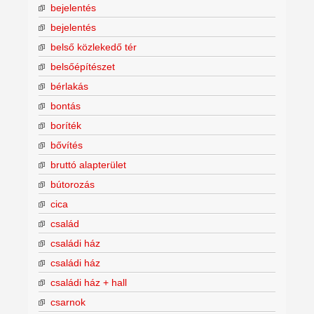
bejelentés
bejelentés
belső közlekedő tér
belsőépítészet
bérlakás
bontás
boríték
bővítés
bruttó alapterület
bútorozás
cica
család
családi ház
családi ház
családi ház + hall
csarnok