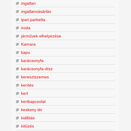
ingatlan
ingatlanvásárlás
ipari parketta
iroda
járművek elhelyezése
Kamara
kapu
karácsonyfa
karácsonyfa-dísz
keresztszemes
kerítés
kert
kertkapcsolat
keskeny tér
kiállítás
kitűzés