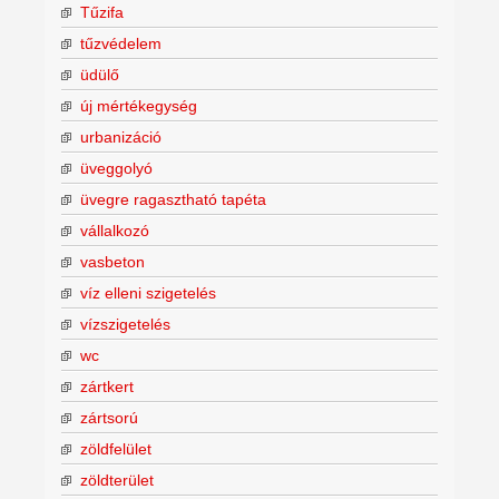
Tűzifa
tűzvédelem
üdülő
új mértékegység
urbanizáció
üveggolyó
üvegre ragasztható tapéta
vállalkozó
vasbeton
víz elleni szigetelés
vízszigetelés
wc
zártkert
zártsorú
zöldfelület
zöldterület