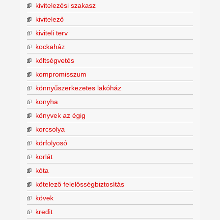
kivitelezési szakasz
kivitelező
kiviteli terv
kockaház
költségvetés
kompromisszum
könnyűszerkezetes lakóház
konyha
könyvek az égig
korcsolya
körfolyosó
korlát
kóta
kötelező felelősségbiztosítás
kövek
kredit