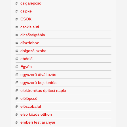
csigalépcső
csipke
CSOK
csokis süti
dicsőségtábla
díszdoboz
dolgozó szoba
ebédlő
Egyéb
egyszerű átváltozás
egyszerű bejelentés
elektronikus építési napló
előlépcső
előszobafal
első közös otthon
emberi test arányai