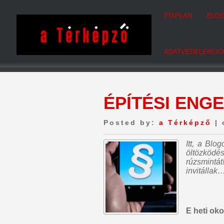
PIXPLAN
BLO
ADATVÉDELEM/JO
ÉPÍTÉSI ENG
Posted by:
a Térképző
| 
Itt, a Bl
öltözködé
rúzsmintát
invitállak…
E heti ok