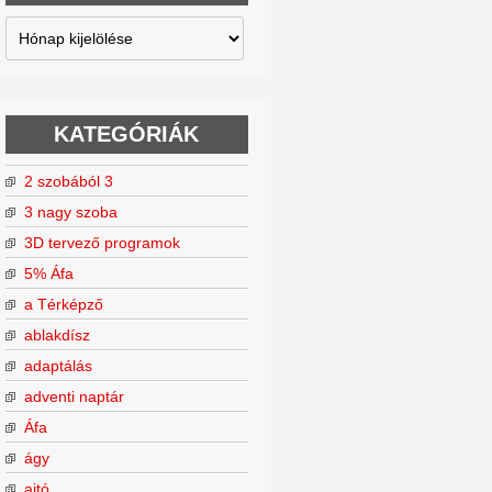
Archívum
KATEGÓRIÁK
2 szobából 3
3 nagy szoba
3D tervező programok
5% Áfa
a Térképző
ablakdísz
adaptálás
adventi naptár
Áfa
ágy
ajtó