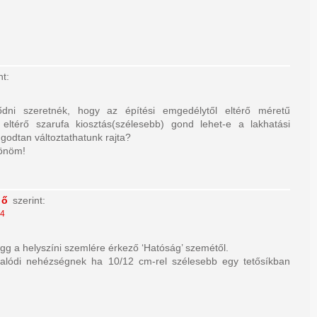
nt:
lődni szeretnék, hogy az építési emgedélytől eltérő méretű
l eltérő szarufa kiosztás(szélesebb) gond lehet-e a lakhatási
godtan változtathatunk rajta?
zönöm!
ző
szerint:
04
gg a helyszíni szemlére érkező ‘Hatóság’ szemétől.
lódi nehézségnek ha 10/12 cm-rel szélesebb egy tetősíkban