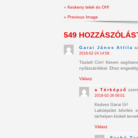
«
Keskeny telek és OH!
« Previous Image
549 HOZZÁSZÓLÁ
Garai János Attila
sz
2018-02-24 14:58
Tisztelt Cím! Kérem segítsen
nyílászárókkal. Ehez engedél
Válasz
a Térképző
szeri
2018-02-26 08:01
Kedves Garai Úr!
Lakóépület bővítés e
tárhelyen kiviteli terve
Válasz
Szabó Ta