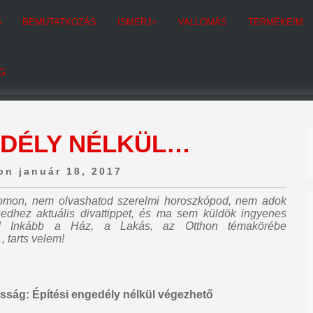
G
BEMUTATKOZÁS
ISMERJ+
VALLOMÁS
TERMÉKEIM
G
EDÉLY NÉLKÜL…
on január 18, 2017
ogomon,
nem olvashatod szerelmi horoszkópod, nem adok
sedhez aktuális divattippet, és ma sem küldök ingyenes
! Inkább a Ház, a Lakás, az Otthon témakörébe
, tarts velem!
osság: Építési engedély nélkül végezhető