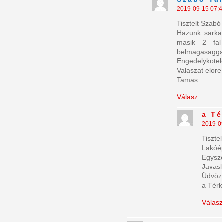
2019-09-15 07:
Tisztelt Szabó
Hazunk sarkat
masik 2 fal
belmagasagga
Engedelykotel
Valaszat elor
Tamas
Válasz
a T
2019-0
Tiszte
Lakóép
Egysze
Javas
Üdvözl
a Térk
Válas