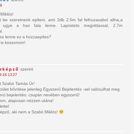
48
 Miklós!
 be szeretnenk epiteni, ami 2db 2.5m fal felhuzasabol allna,a
 ugye a haz fala lenne. Laposteto megoldassal, 2.7m
l.
es lenne ez a hozzaepites?
e is koszonom!
érképző
szerint:
9-16 13:27
lt Szabó Tamás Úr!
ület bővítése jelenleg Egyszerű Bejelentés -sel valósulhat meg.
rű bejelentés: csupán nevében egyszerű!
lom, alaposan nézzen utána!
ettel:
épző, aki nem a Szabó Miklós!
z