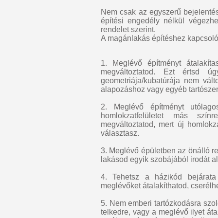
Nem csak az egyszerű bejelentéss
építési engedély nélkül végezhe
rendelet szerint.
A magánlakás építéshez kapcsolód
1. Meglévő építményt átalakítasz
megváltoztatod. Ezt értsd 
geometriája/kubatúrája nem válto
alapozáshoz vagy egyéb tartószerk
2. Meglévő építményt utólagos
homlokzatfelületet más szín
megváltoztatod, mert új homlokza
választasz.
3. Meglévő épületben az önálló re
lakásod egyik szobájából irodát al
4. Tehetsz a házikód bejárata 
meglévőket átalakíthatod, cserélh
5. Nem emberi tartózkodásra szolgá
telkedre, vagy a meglévő ilyet átal