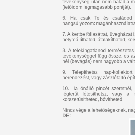
tevékenység után nem haladja me
(tetőidom legmagasabb pontját).
6. Ha csak Te és családod ha
hangsúlyozom: magánhasználatra
7. A kertbe fóliasátrat, üvegházat 
helyreállíthatod, átalakíthatod, ko
8. A telekingatlanod természetes 
tevékenységgel függ össze, és az 
nél (bevágás) nem nagyobb a vált
9. Telepíthetsz nap-kollektort,
berendezést, vagy zászlótartó épít
10. Ha önálló pincét szeretnél,
légterűt létesíthetsz, vagy a me
korszerűsítheted, bővítheted.
Nincs vége a lehetőségeknek, na
DE: