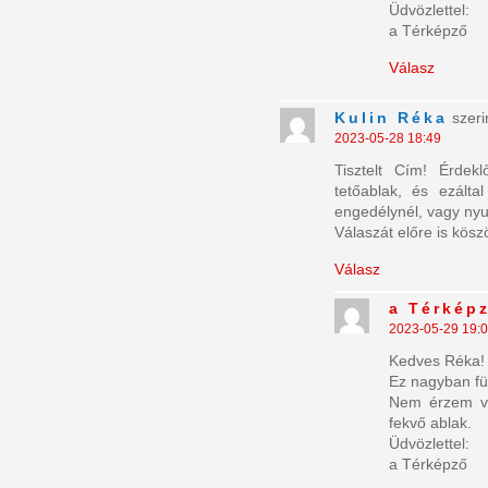
Üdvözlettel:
a Térképző
Válasz
Kulin Réka
szeri
2023-05-28 18:49
Tisztelt Cím! Érdek
tetőablak, és ezálta
engedélynél, vagy nyu
Válaszát előre is kös
Válasz
a Térkép
2023-05-29 19:
Kedves Réka!
Ez nagyban fü
Nem érzem va
fekvő ablak.
Üdvözlettel:
a Térképző