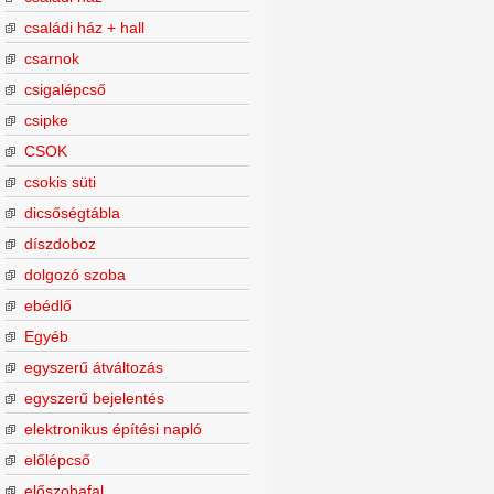
családi ház + hall
csarnok
csigalépcső
csipke
CSOK
csokis süti
dicsőségtábla
díszdoboz
dolgozó szoba
ebédlő
Egyéb
egyszerű átváltozás
egyszerű bejelentés
elektronikus építési napló
előlépcső
előszobafal