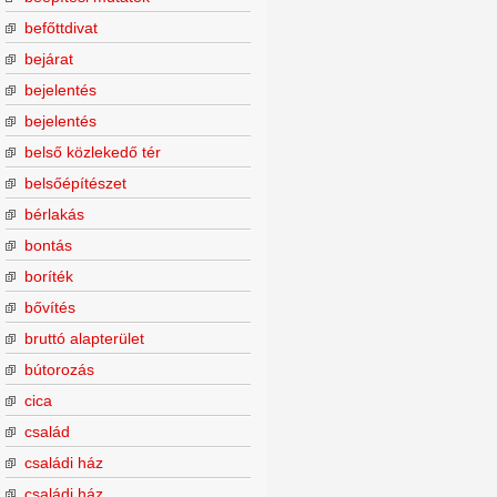
befőttdivat
bejárat
bejelentés
bejelentés
belső közlekedő tér
belsőépítészet
bérlakás
bontás
boríték
bővítés
bruttó alapterület
bútorozás
cica
család
családi ház
családi ház