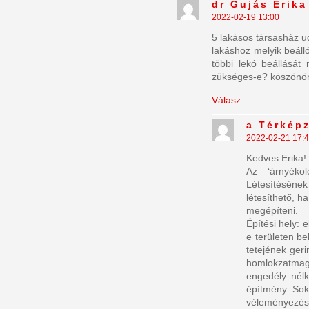
dr Gujás Erika
2022-02-19 13:00
5 lakásos társasház ud
lakáshoz melyik beálló
többi lekó beállását
zükséges-e? köszön
Válasz
a Térkép
2022-02-21 17:
Kedves Erika!
Az ‘árnyéko
Létesítésének
létesíthető, h
megépíteni.
Építési hely: e
e területen bel
tetejének ger
homlokzatmaga
engedély nélk
építmény. Sok
véleményezést