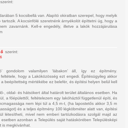
szerint:
arában 5 kocsibellá van. Alapító okiratban szerepel, hogy melyik
 tartozik. A kocsinfölé szeretnénk árnyékolót építtetni úg, hogy a
 nem zavarnánk. Kell-e engedély, illetve a lakók hozzájárulása
öm
ző
szerint:
46
ló’ gondolom valamilyen ‘lábakon’ áll, így ez építmény.
 feltétele, hogy a Lakóközösség ezt engedi. Építésügyileg akkor
a a beépítettség mértékébe ez belefér, és építési helyen belül kell
lő-, oldal- és hátsókert által határolt terület általános esetben. Ha
ül, a főépülettől, feltételezem egy lakóháztól függetlenül építi, és
incmagassága nem lépi túl a 4,5 m-t, (ha lapostetős akkor 3,5 m
sságot) és a teljes építmény 100 légköbméter alatt van, építési
ül létesítheti, mivel nem emberi tartózkodásra szolgál majd az
 esetben azonban a Település saját hatáskörében Településképi
 is megkívánhat.