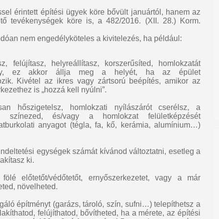
el érintett építési ügyek köre bővült januártól, hanem az
tő tevékenységek köre is, a 482/2016. (XII. 28.) Korm.
óan nem engedélyköteles a kivitelezés, ha például:
, felújítasz, helyreállítasz, korszerűsíted, homlokzatát
úgy, ez akkor állja meg a helyét, ha az épület
zik. Kivétel az ikres vagy zártsorú beépítés, amikor az
ezethez is „hozzá kell nyúlni”.
an hőszigetelsz, homlokzati nyílászárót cserélsz, a
re színezed, és/vagy a homlokzat felületképzését
tburkolati anyagot (tégla, fa, kő, kerámia, alumínium…)
ndeltetési egységek számát kívánod változtatni, esetleg a
akítasz ki.
fölé előtetőt/védőtetőt, ernyőszerkezetet, vagy a már
eted, növelheted.
ló építményt (garázs, tároló, szín, sufni…) telepíthetsz a
akíthatod, felújíthatod, bővítheted, ha a mérete, az építési