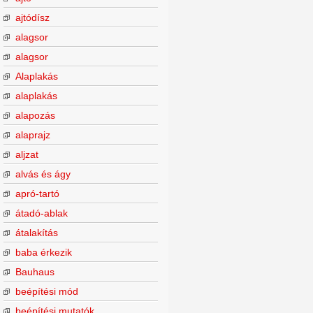
ajtódísz
alagsor
alagsor
Alaplakás
alaplakás
alapozás
alaprajz
aljzat
alvás és ágy
apró-tartó
átadó-ablak
átalakítás
baba érkezik
Bauhaus
beépítési mód
beépítési mutatók