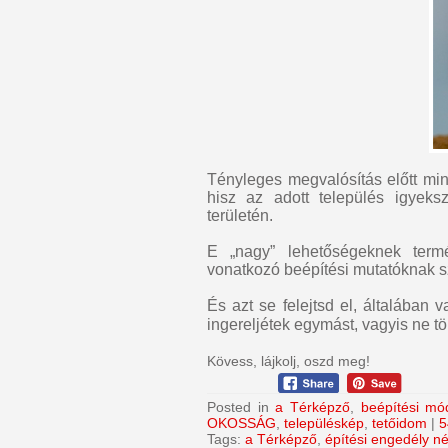
Tényleges megvalósítás előtt mi
hisz az adott település igyeksz
területén.
E „nagy” lehetőségeknek termé
vonatkozó beépítési mutatóknak s
És azt se felejtsd el, általában
ingereljétek egymást, vagyis ne t
Kövess, lájkolj, oszd meg!
Posted in
a Térképző
,
beépítési mó
OKOSSÁG
,
településkép
,
tetőidom
|
5
Tags:
a Térképző
,
építési engedély n