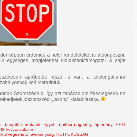
ndenképpen érdemes a helyi rendeleteket is átböngészni,
ik egységes megjelenést kialakítani/támogatni a saját
szetesen apróbetűs része is van, a telekingatlanra
zabályosnak kell maradniuk.
 vannak Szomszédaid, így azt tanácsolom feleslegesen ne
örekedjetek jószomszédi „iszony” kialakítására.
d
,
beépítési mutatók
,
Egyéb
,
építési engedély
,
építmény
,
HETI
49 hozzászólás »
élkül végezhető tevékenység
,
HETI OKOSSÁG