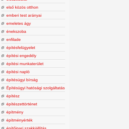
első közös otthon
emberi test arányai
emeletes ágy
énekszoba
enfilade
építésfelügyelet
építési engedély
építési munkaterület
építési napló
építésügyi bírság
Építésügyi hatósági szolgáltatás
építész
építészettörténet
építmény
építményérték
építőipari szakkiállítás