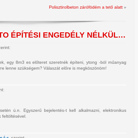
Polisztirolbeton zárófödém a tető alatt
»
STO
ÉPÍTÉSI ENGEDÉLY NÉLKÜL…
erint:
ek, egy 8m3 es előteret szeretnék építeni, ytong -ból műanyag
yre lenne szükségem? Válaszát előre is megköszönöm!
nt:
setén ú.n. Egyszerű bejelentés-t kell alkalmazni, elektronikus
k feltöltésével.
más
szerint: