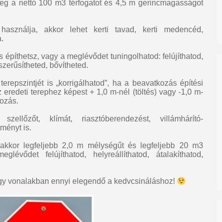
g a nettó 100 m3 térfogatot és 4,5 m gerincmagasságot
sználja, akkor lehet kerti tavad, kerti medencéd,
.
is építhetsz, vagy a meglévődet tuningolhatod: felújíthatod,
rszerűsítheted, bővítheted.
terepszintjét is „korrigálhatod”, ha a beavatkozás építési
eredeti terephez képest + 1,0 m-nél (töltés) vagy -1,0 m-
ozás.
 szellőzőt, klímát, riasztóberendezést, villámhárító-
ményt is.
 akkor legfeljebb 2,0 m mélységűt és legfeljebb 20 m3
glévődet felújíthatod, helyreállíthatod, átalakíthatod,
gy vonalakban ennyi elegendő a kedvcsináláshoz!