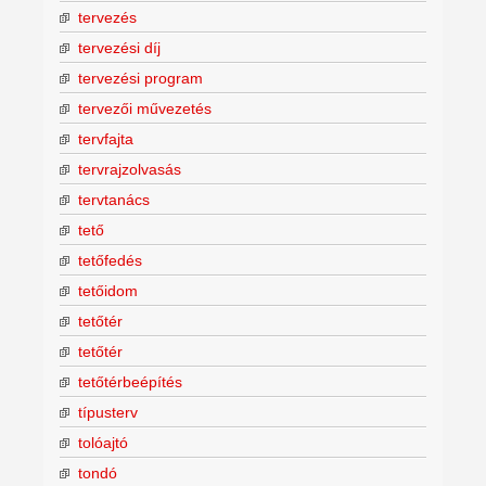
tervezés
tervezési díj
tervezési program
tervezői művezetés
tervfajta
tervrajzolvasás
tervtanács
tető
tetőfedés
tetőidom
tetőtér
tetőtér
tetőtérbeépítés
típusterv
tolóajtó
tondó