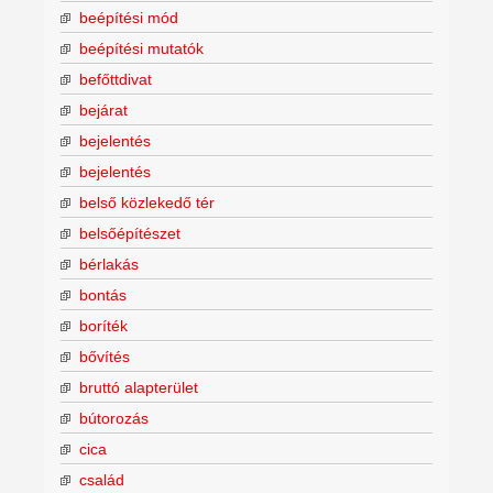
beépítési mód
beépítési mutatók
befőttdivat
bejárat
bejelentés
bejelentés
belső közlekedő tér
belsőépítészet
bérlakás
bontás
boríték
bővítés
bruttó alapterület
bútorozás
cica
család