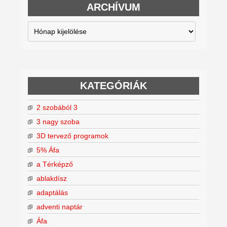
ARCHÍVUM
Archívum
KATEGÓRIÁK
2 szobából 3
3 nagy szoba
3D tervező programok
5% Áfa
a Térképző
ablakdísz
adaptálás
adventi naptár
Áfa