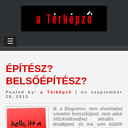
☰
ÉPÍTÉSZ?
BELSŐÉPÍTÉSZ?
Posted by:
a Térképző
| on szeptember
20, 2013
Itt, a Blogomon,
nem olvashatod
szerelmi horoszkópod, nem adok
öltözködésedhez aktuális
divattippet, és ma sem küldök