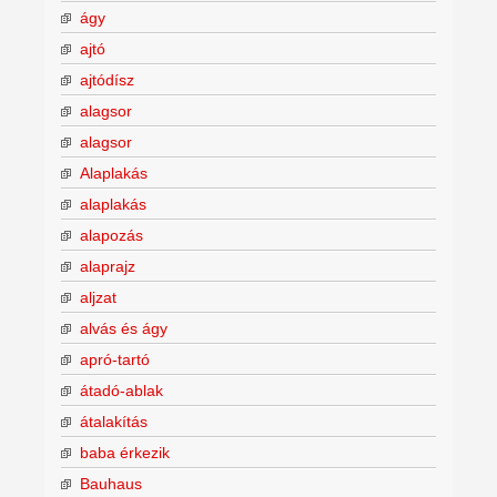
ágy
ajtó
ajtódísz
alagsor
alagsor
Alaplakás
alaplakás
alapozás
alaprajz
aljzat
alvás és ágy
apró-tartó
átadó-ablak
átalakítás
baba érkezik
Bauhaus