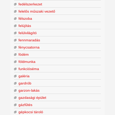
fedélszerkezet
felelős műszaki vezető
félszoba
felújítás
felülvilágító
fennmaradás
fénycsatorna
födém
földmunka
funkcióséma
galéria
gardrób
garzon-lakás
gazdasági épület
gázfűtés
gépkocsi tároló