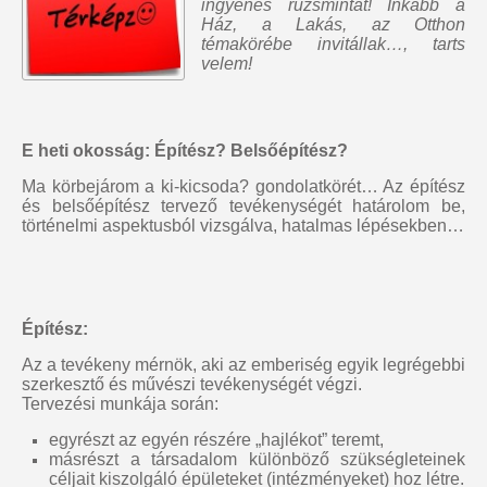
ingyenes rúzsmintát
! Inkább a
Ház, a Lakás, az Otthon
témakörébe invitállak…, tarts
velem!
E heti okosság: Építész? Belsőépítész?
Ma körbejárom a ki-kicsoda? gondolatkörét… Az építész
és belsőépítész tervező tevékenységét határolom be,
történelmi aspektusból vizsgálva, hatalmas lépésekben…
Építész:
Az a tevékeny mérnök, aki az emberiség egyik legrégebbi
szerkesztő és művészi tevékenységét végzi.
Tervezési munkája során:
egyrészt az egyén részére „hajlékot” teremt,
másrészt a társadalom különböző szükségleteinek
céljait kiszolgáló épületeket (intézményeket) hoz létre.