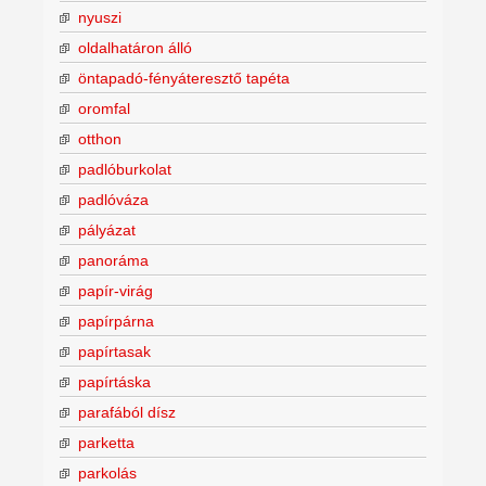
nyuszi
oldalhatáron álló
öntapadó-fényáteresztő tapéta
oromfal
otthon
padlóburkolat
padlóváza
pályázat
panoráma
papír-virág
papírpárna
papírtasak
papírtáska
parafából dísz
parketta
parkolás