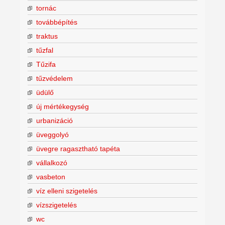
tornác
továbbépítés
traktus
tűzfal
Tűzifa
tűzvédelem
üdülő
új mértékegység
urbanizáció
üveggolyó
üvegre ragasztható tapéta
vállalkozó
vasbeton
víz elleni szigetelés
vízszigetelés
wc