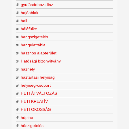
gyufásdoboz-dísz
hajóablak
hall
hálófülke
hangszigetelés
hangulattábla
hasznos alapterület
Hatósági bizonyítvány
házhely
háztartási helyiság
helyiség-csoport
HETI ÁTVÁLTOZÁS
HETI KREATÍV
HETI OKOSSÁG
hópihe
hőszigetelés