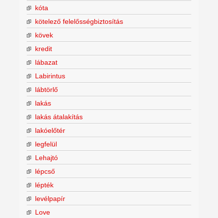
kóta
kötelező felelősségbiztosítás
kövek
kredit
lábazat
Labirintus
lábtörlő
lakás
lakás átalakítás
lakóelőtér
legfelül
Lehajtó
lépcső
lépték
levélpapír
Love