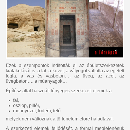
Ezek a szempontok indították el az épületszerkezetek
kialakulását is, a fát, a követ, a vályogot váltotta az égetett
tégla, a vas és vasbeton…, az üveg, az acél, az
üvegbeton…, a műanyagok…
Építész által használt lényeges szerkezeti elemek a
fal,
oszlop, pillér,
mennyezet, födém, tető
melyek nem változnak a történelem előre haladtával.
A szerkezeti elemek fejlődését, a formai megjelenésük