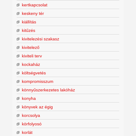
kertkapcsolat
keskeny tér
kiállítás
kitűzés
kivitelezési szakasz
kivitelező
kiviteli terv
kockaház
költségvetés
kompromisszum
könnyűszerkezetes lakóház
konyha
könyvek az égig
korcsolya
körfolyosó
korlát