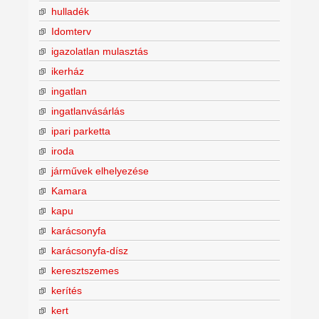
hulladék
Idomterv
igazolatlan mulasztás
ikerház
ingatlan
ingatlanvásárlás
ipari parketta
iroda
járművek elhelyezése
Kamara
kapu
karácsonyfa
karácsonyfa-dísz
keresztszemes
kerítés
kert