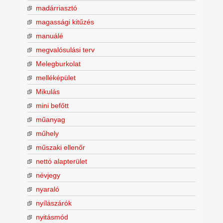
madárriasztó
magassági kitűzés
manuálé
megvalósulási terv
Melegburkolat
melléképület
Mikulás
mini befőtt
műanyag
műhely
műszaki ellenőr
nettó alapterület
névjegy
nyaraló
nyílászárók
nyitásmód