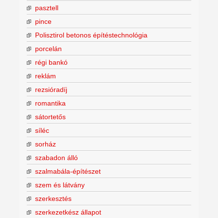
pasztell
pince
Polisztirol betonos építéstechnológia
porcelán
régi bankó
reklám
rezsióradíj
romantika
sátortetős
síléc
sorház
szabadon álló
szalmabála-építészet
szem és látvány
szerkesztés
szerkezetkész állapot