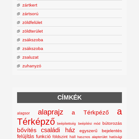
zártkert
zártsorú
zöldfelület
zöldterület
zsákszoba
zsákszoba
zsaluzat
zuhanyzó
CÍMKÉK
a
alaprajz
a Térkpéző
alagsor
Térképző
bútorozás
beépítettség
beépítési mód
családi ház
bővítés
egyszerű bejelentés
felújítás
funkció
földszint
hall
hasznos alapterület
hatósági