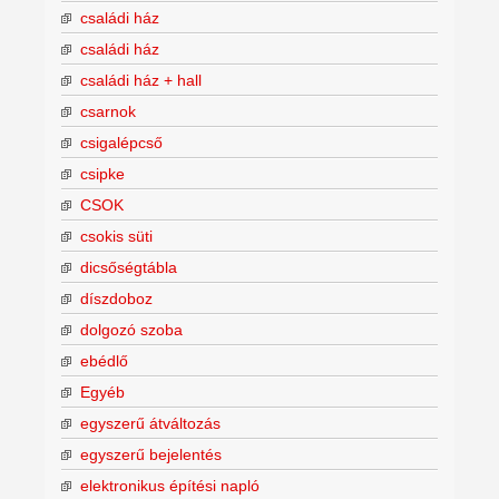
családi ház
családi ház
családi ház + hall
csarnok
csigalépcső
csipke
CSOK
csokis süti
dicsőségtábla
díszdoboz
dolgozó szoba
ebédlő
Egyéb
egyszerű átváltozás
egyszerű bejelentés
elektronikus építési napló