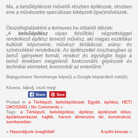
Ma, a belsőépítészet művelői részben építészek, részben
erre a művészetre speciálisan kiképzett (ipar)művészek.
Összefoglalásként a termuves.hu oldalról idézek:
„A
belsőépítész
olyan felsőfokú végzettséggel
rendelkező építész tervező művész, aki magas esztétikai
kultúrát képviselve, művészi térlátással, arány- és
színérzékkel rendelkezik. Az építészettel összhangban új
belső igényeket formál, rendezi és egységbe fogja a
belső terekben megjelenő funkcionális gépészeti és
technikai elemeket, koncentrál az enteriőrre.”
Bejegyzésem Stonehenge képe(i) a Google képtárából való(k).
Kövess, lájkolj, oszd meg!
Posted in
a Térképző
,
belsőépítészet
,
Egyéb
,
építész
,
HETI
OKOSSÁG
|
No Comments »
Tags:
a Térképző
,
belsőépítész
,
építész
,
építészeti stílus
,
épületszerkezet
,
hajlék
,
három dimenziós tér
,
konstrukció
,
szerkezettan
«
Használjunk üvegfóliát!
A sufni kincsei
»