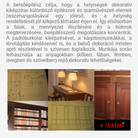
A belsőépítész célja, hogy a helyiségek dekoratív
kiképzése különböző építészeti és iparművészeti elemek
összehangolásával egy jóleső, és a helyiség
rendeltetését jól kifejező térhatást érjen el. Így elsősorban
a falak, a mennyezet díszítésére és a bútorok
megtervezésére, beépítésszerű megoldására koncentrál.
A padlóburkolat kiképzésével, a kárpitosmunkákkal, a
térvilágítás kérdéseivel is, és a belső dekoráció minden
apró részletével is szívesen foglalkozik. Munkája során
felhasználja az anyagokban (kőben, fában, fémben,
üvegben és szövetben) rejlő dekoratív lehetőségeket.