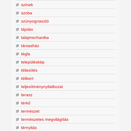
színek
szoba
szúnyogriasztó
tájolás
talajmechanika
társasház
tégla
településkép
téliesítés
télikert
teljesítménynyilatkozat
terasz
térkő
természet
természetes megvilágítás
térnyitás