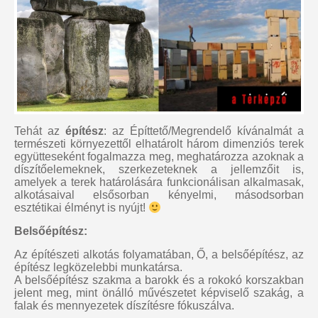
Tehát az
építész
: az Építtető/Megrendelő kívánalmát a
természeti környezettől elhatárolt három dimenziós terek
együtteseként fogalmazza meg, meghatározza azoknak a
díszítőelemeknek, szerkezeteknek a jellemzőit is,
amelyek a terek határolására funkcionálisan alkalmasak,
alkotásaival elsősorban kényelmi, másodsorban
esztétikai élményt is nyújt!
Belsőépítész:
Az építészeti alkotás folyamatában, Ő, a belsőépítész, az
építész legközelebbi munkatársa.
A belsőépítész szakma a barokk és a rokokó korszakban
jelent meg, mint önálló művészetet képviselő szakág, a
falak és mennyezetek díszítésre fókuszálva.