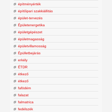
építményérték
építőipari szakkiállítás
épület-tervezés
Épületenergetika
épületgépészet
épületmagasság
épületvillamosság
Épülletbejárás
erkély
ÉTDR
étkező
étkező
fafödém
falazat
falmatrica
fedélszék