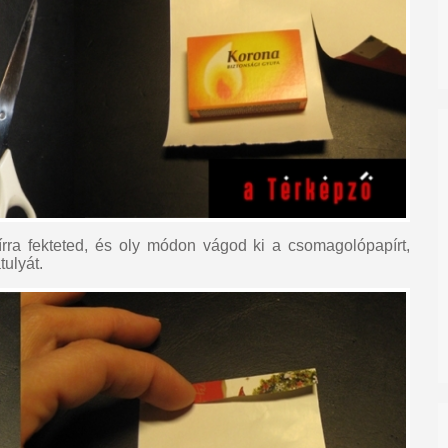
ra fekteted, és oly módon vágod ki a csomagolópapírt,
tulyát.