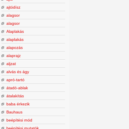
ajtódísz
alagsor
alagsor
Alaplakás
alaplakás
alapozás
alaprajz
aljzat
alvás és ágy
apró-tartó
átadó-ablak
átalakítás
baba érkezik
Bauhaus
beépítési mód
beépítési mutatók