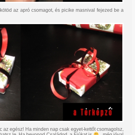
átkötöd az apró csomagot, és picike masnival fejezed be a
erc az egész! Ha minden nap csak egyet-kettőt csomagolsz,
rthatsz le. Ha bevonod Családod, a Fiúkat is
, még jóval