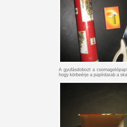
A gyufásdobozt a csomagolópapír
hogy körbeérje a papírdarab a ska