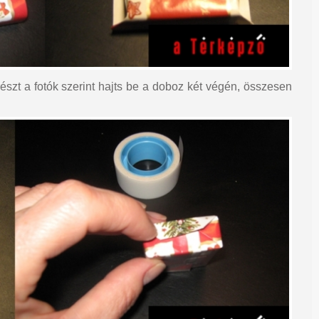
részt a fotók szerint hajts be a doboz két végén, összesen