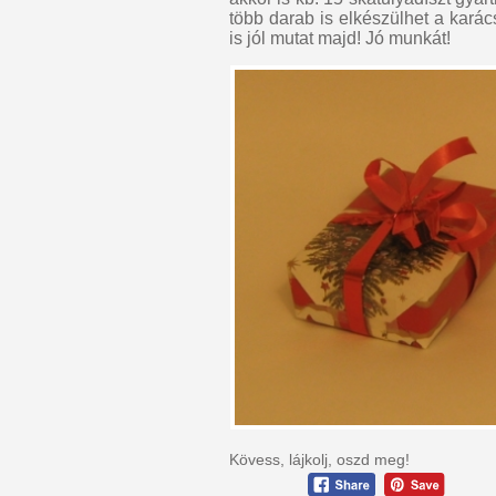
több darab is elkészülhet a kará
is jól mutat majd! Jó munkát!
Kövess, lájkolj, oszd meg!