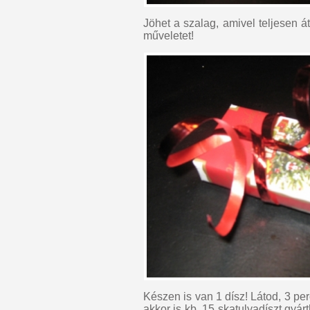
Jöhet a szalag, amivel teljesen 
műveletet!
Készen is van 1 dísz! Látod, 3 p
akkor is kb. 15 skatulyadíszt gyá