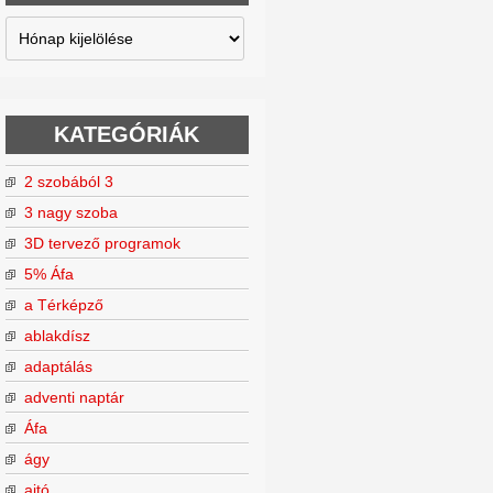
Archívum
KATEGÓRIÁK
2 szobából 3
3 nagy szoba
3D tervező programok
5% Áfa
a Térképző
ablakdísz
adaptálás
adventi naptár
Áfa
ágy
ajtó