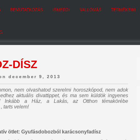
G
BEMUTATKOZÁS
ISMERJ+
VALLOMÁS
TERMÉKEIM
G
Z-DÍSZ
on december 9, 2013
ogomon,
nem olvashatod szerelmi horoszkópod, nem adok
sedhez aktuális divattippet, és ma sem küldök ingyenes
! Inkább a Ház, a Lakás, az Otthon témakörébe
, tarts velem!
eatív ötlet: Gyufásdobozból karácsonyfadísz