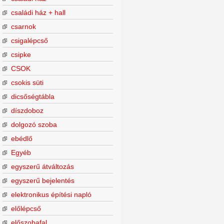
családi ház + hall
csarnok
csigalépcső
csipke
CSOK
csokis süti
dicsőségtábla
díszdoboz
dolgozó szoba
ebédlő
Egyéb
egyszerű átváltozás
egyszerű bejelentés
elektronikus építési napló
előlépcső
előszobafal