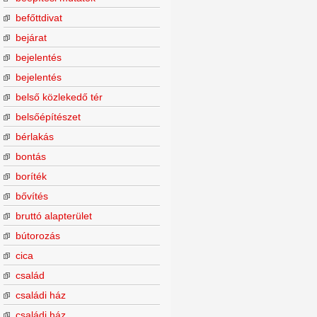
befőttdivat
bejárat
bejelentés
bejelentés
belső közlekedő tér
belsőépítészet
bérlakás
bontás
boríték
bővítés
bruttó alapterület
bútorozás
cica
család
családi ház
családi ház