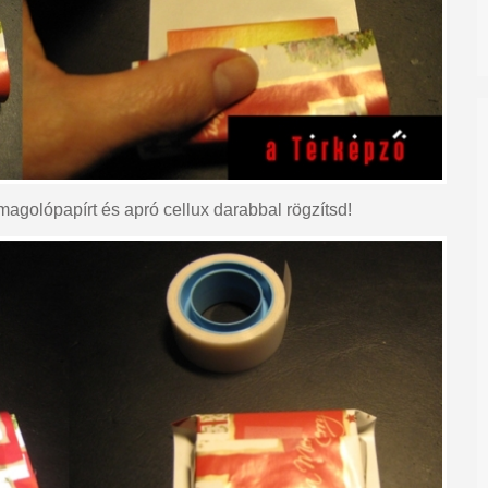
agolópapírt és apró cellux darabbal rögzítsd!