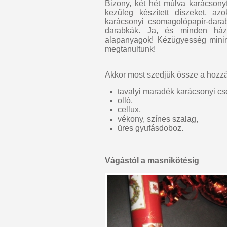
Bizony, két hét múlva karácsony
kezűleg készített díszeket, azo
karácsonyi csomagolópapír-dara
darabkák. Ja, és minden házt
alapanyagok! Kézügyesség minimá
megtanultunk!
Akkor most szedjük össze a hozzá
tavalyi maradék karácsonyi c
olló,
cellux,
vékony, színes szalag,
üres gyufásdoboz.
Vágástól a masnikötésig