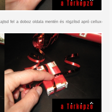
ajtsd fel a doboz oldala mentén és rögzítsd apró cellux-