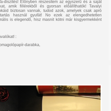
fa-díszítés! Előnyben részesítem az egyszerű és a saját
kat, amik fillérekből és gyorsan előállíthatók! Tavalyi
bkáid biztosan vannak, tudod azok, amelyek csak apró
artás használ gyufát! No ezek az elengedhetetlen
lis is elegendő, hisz masnit kötni már kisgyermekként
valókat! :
somagolópapír-darabka,