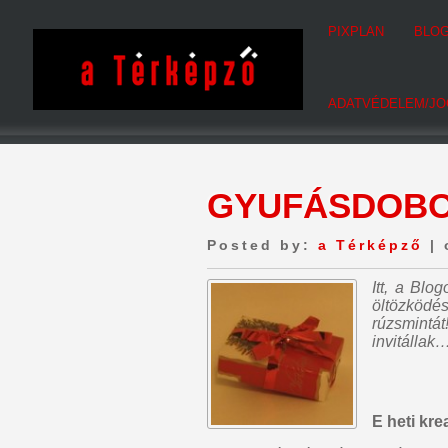
PIXPLAN
BLO
ADATVÉDELEM/JO
GYUFÁSDOBO
Posted by:
a Térképző
| 
Itt, a Bl
öltözködé
rúzsmintát
invitállak…
E heti kr