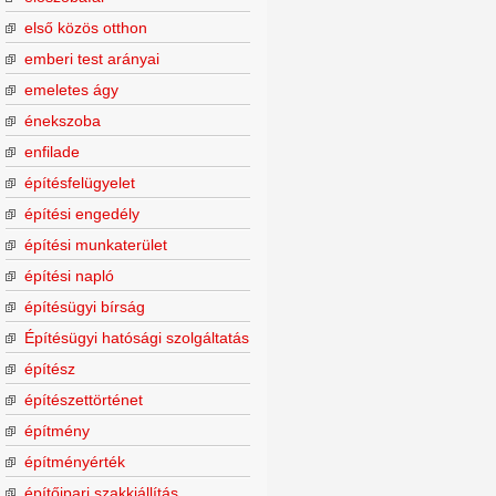
első közös otthon
emberi test arányai
emeletes ágy
énekszoba
enfilade
építésfelügyelet
építési engedély
építési munkaterület
építési napló
építésügyi bírság
Építésügyi hatósági szolgáltatás
építész
építészettörténet
építmény
építményérték
építőipari szakkiállítás