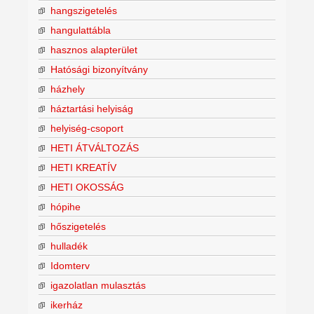
hangszigetelés
hangulattábla
hasznos alapterület
Hatósági bizonyítvány
házhely
háztartási helyiság
helyiség-csoport
HETI ÁTVÁLTOZÁS
HETI KREATÍV
HETI OKOSSÁG
hópihe
hőszigetelés
hulladék
Idomterv
igazolatlan mulasztás
ikerház