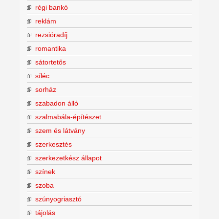
régi bankó
reklám
rezsióradíj
romantika
sátortetős
síléc
sorház
szabadon álló
szalmabála-építészet
szem és látvány
szerkesztés
szerkezetkész állapot
színek
szoba
szúnyogriasztó
tájolás