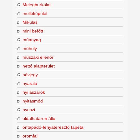
Melegburkolat
melléképület
Mikulás
mini befőtt
műanyag
műhely
műszaki ellenőr
nettó alapterület
névjegy
nyaraló
nyílászárók
nyitásmód
nyuszi
oldalhatáron álló
öntapadó-fényáteresztő tapéta
oromfal