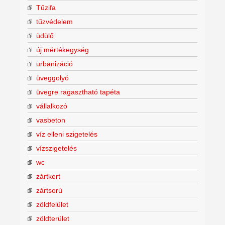
Tűzifa
tűzvédelem
üdülő
új mértékegység
urbanizáció
üveggolyó
üvegre ragasztható tapéta
vállalkozó
vasbeton
víz elleni szigetelés
vízszigetelés
wc
zártkert
zártsorú
zöldfelület
zöldterület