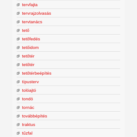
tervfajta
tervrajzolvasás
tervtanács
tető
tetőfedés
tetőidom
tetőtér
tetőtér
tetőtérbeépítés
típusterv
tolóajtó
tondó
tornác
továbbépítés
traktus
tűzfal