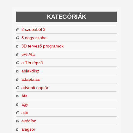
KATEGÓRIÁK
2 szobából 3
3 nagy szoba
3D tervező programok
5% Áfa
a Térképző
ablakdísz
adaptálás
adventi naptár
Áfa
ágy
ajtó
ajtódísz
alagsor