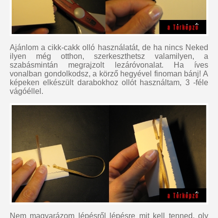
Ajánlom a cikk-cakk olló használatát, de ha nincs Neked
ilyen még otthon, szerkeszthetsz valamilyen, a
szabásmintán megrajzolt lezáróvonalat. Ha íves
vonalban gondolkodsz, a körző hegyével finoman bánj! A
képeken elkészült darabokhoz ollót használtam, 3 -féle
vágóéllel.
Nem magyarázom lépésről lépésre mit kell tenned, oly