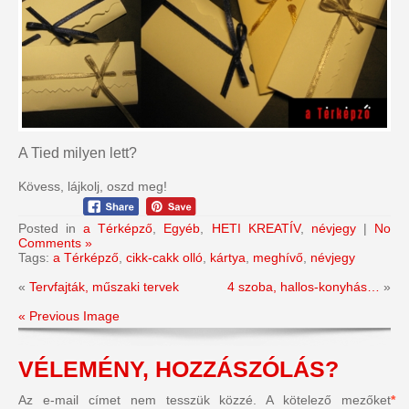
A Tied milyen lett?
Kövess, lájkolj, oszd meg!
Posted in
a Térképző
,
Egyéb
,
HETI KREATÍV
,
névjegy
|
No
Comments »
Tags:
a Térképző
,
cikk-cakk olló
,
kártya
,
meghívő
,
névjegy
«
Tervfajták, műszaki tervek
4 szoba, hallos-konyhás…
»
« Previous Image
VÉLEMÉNY, HOZZÁSZÓLÁS?
Az e-mail címet nem tesszük közzé.
A kötelező mezőket
*