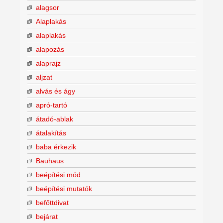
alagsor
Alaplakás
alaplakás
alapozás
alaprajz
aljzat
alvás és ágy
apró-tartó
átadó-ablak
átalakítás
baba érkezik
Bauhaus
beépítési mód
beépítési mutatók
befőttdivat
bejárat