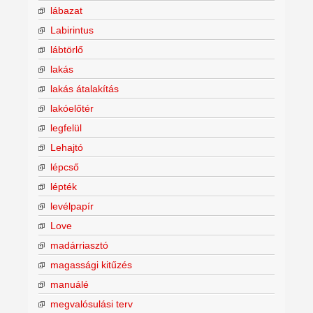
lábazat
Labirintus
lábtörlő
lakás
lakás átalakítás
lakóelőtér
legfelül
Lehajtó
lépcső
lépték
levélpapír
Love
madárriasztó
magassági kitűzés
manuálé
megvalósulási terv