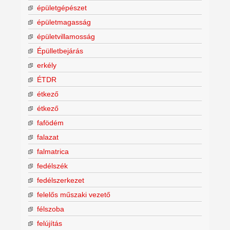
épületgépészet
épületmagasság
épületvillamosság
Épülletbejárás
erkély
ÉTDR
étkező
étkező
fafödém
falazat
falmatrica
fedélszék
fedélszerkezet
felelős műszaki vezető
félszoba
felújítás