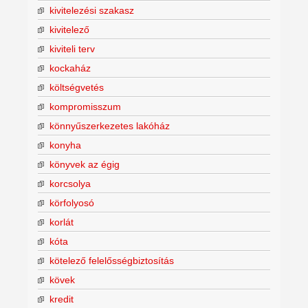
kivitelezési szakasz
kivitelező
kiviteli terv
kockaház
költségvetés
kompromisszum
könnyűszerkezetes lakóház
konyha
könyvek az égig
korcsolya
körfolyosó
korlát
kóta
kötelező felelősségbiztosítás
kövek
kredit