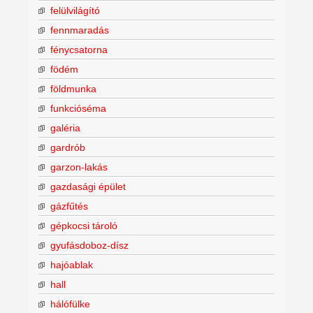
felülvilágító
fennmaradás
fénycsatorna
födém
földmunka
funkcióséma
galéria
gardrób
garzon-lakás
gazdasági épület
gázfűtés
gépkocsi tároló
gyufásdoboz-dísz
hajóablak
hall
hálófülke