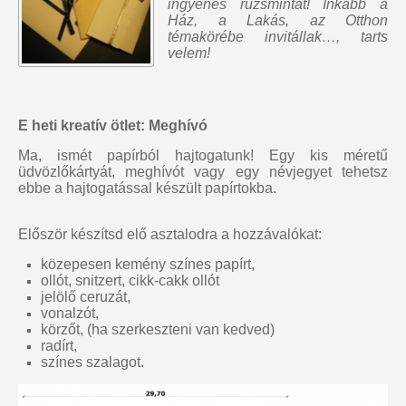
ingyenes rúzsmintát
! Inkább a
Ház, a Lakás, az Otthon
témakörébe invitállak…, tarts
velem!
E heti kreatív ötlet: Meghívó
Ma, ismét papírból hajtogatunk! Egy kis méretű
üdvözlőkártyát, meghívót vagy egy névjegyet tehetsz
ebbe a hajtogatással készült papírtokba.
Először készítsd elő asztalodra a hozzávalókat:
közepesen kemény színes papírt,
ollót, snitzert, cikk-cakk ollót
jelölő ceruzát,
vonalzót,
körzőt, (ha szerkeszteni van kedved)
radírt,
színes szalagot.