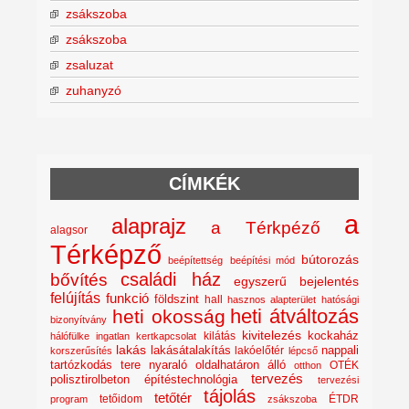
zsákszoba
zsákszoba
zsaluzat
zuhanyzó
CÍMKÉK
a
alaprajz
a Térkpéző
alagsor
Térképző
bútorozás
beépítettség
beépítési mód
családi ház
bővítés
egyszerű bejelentés
felújítás
funkció
földszint
hall
hasznos alapterület
hatósági
heti átváltozás
heti okosság
bizonyítvány
kivitelezés
kockaház
kilátás
hálófülke
ingatlan
kertkapcsolat
lakás
lakásátalakítás
lakóelőtér
nappali
korszerűsítés
lépcső
nyaraló
tartózkodás tere
oldalhatáron álló
OTÉK
otthon
tervezés
polisztirolbeton építéstechnológia
tervezési
tájolás
tetőtér
tetőidom
ÉTDR
program
zsákszoba