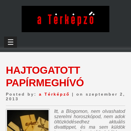
☰
HAJTOGATOTT
PAPÍRMEGHÍVÓ
Posted by:
a Térképző
| on szeptember 2,
2013
Itt, a Blogomon,
nem olvashatod
szerelmi horoszkópod, nem adok
öltözködésedhez aktuális
divattippet, és ma sem küldök