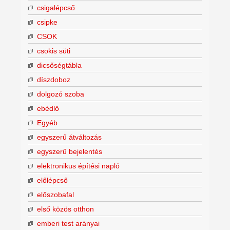
csigalépcső
csipke
CSOK
csokis süti
dicsőségtábla
díszdoboz
dolgozó szoba
ebédlő
Egyéb
egyszerű átváltozás
egyszerű bejelentés
elektronikus építési napló
előlépcső
előszobafal
első közös otthon
emberi test arányai