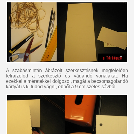
A szabásmintán ábrázolt szerkesztésnek megfelelően
felrajzolod a szerkesztő és vágandó vonalakat. Ha
ezekkel a méretekkel dolgozol, magát a becsomagolandó
kártyát is ki tudod vágni, ebből a 9 cm széles sávból.