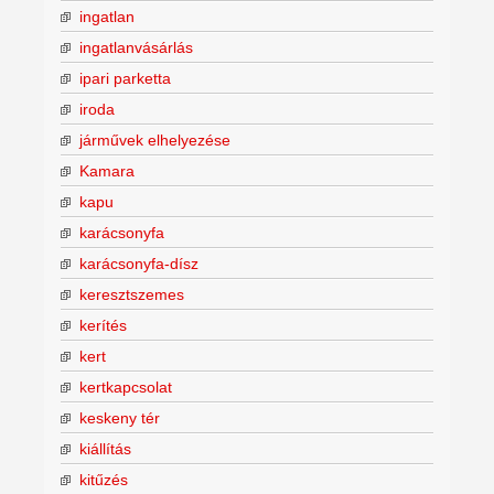
ingatlan
ingatlanvásárlás
ipari parketta
iroda
járművek elhelyezése
Kamara
kapu
karácsonyfa
karácsonyfa-dísz
keresztszemes
kerítés
kert
kertkapcsolat
keskeny tér
kiállítás
kitűzés