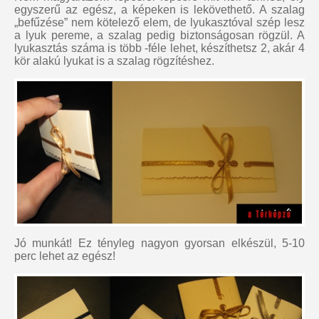
egyszerű az egész, a képeken is lekövethető. A szalag
„befűzése” nem kötelező elem, de lyukasztóval szép lesz
a lyuk pereme, a szalag pedig biztonságosan rögzül. A
lyukasztás száma is több -féle lehet, készíthetsz 2, akár 4
kör alakú lyukat is a szalag rögzítéshez.
Jó munkát! Ez tényleg nagyon gyorsan elkészül, 5-10
perc lehet az egész!