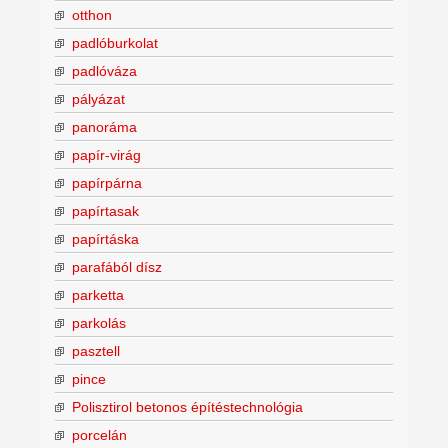
otthon
padlóburkolat
padlóváza
pályázat
panoráma
papír-virág
papírpárna
papírtasak
papírtáska
parafából dísz
parketta
parkolás
pasztell
pince
Polisztirol betonos építéstechnológia
porcelán