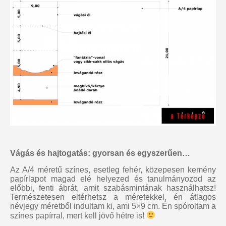
Vágás és hajtogatás: gyorsan és egyszerűen…
Az A/4 méretű színes, esetleg fehér, közepesen kemény
papírlapot magad elé helyezed és tanulmányozod az
előbbi, fenti ábrát, amit szabásmintának használhatsz!
Természetesen eltérhetsz a méretekkel, én átlagos
névjegy méretből indultam ki, ami 5×9 cm. Én spóroltam a
színes papírral, mert kell jövő hétre is!