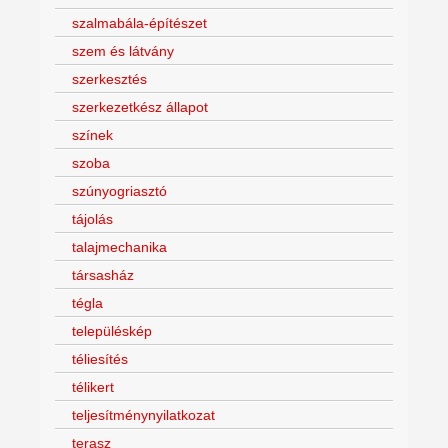
szalmabála-építészet
szem és látvány
szerkesztés
szerkezetkész állapot
színek
szoba
szúnyogriasztó
tájolás
talajmechanika
társasház
tégla
településkép
téliesítés
télikert
teljesítménynyilatkozat
terasz