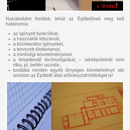
Narrátorként fordítok, tehát az Építtetőnek meg kell
határoznia:
az igényelt funkciókat,
a használók létszámát,
a közlekedési igényeket,
a tervezett élettartamot,
a minőségi követelményeket,
a telepítendő technológiákat, – lakóépületnél sem
ritka, pl. beltéri uszoda ,
továbbá minden egyéb lényeges követelményt: ide
sorolom az Építtető által előirányzott költséget is!