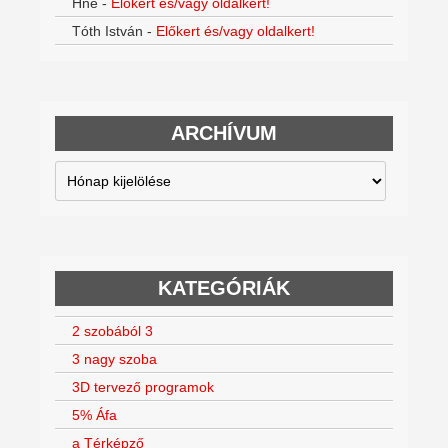
Hné
-
Előkert és/vagy oldalkert!
Tóth István
-
Előkert és/vagy oldalkert!
ARCHÍVUM
Archívum
KATEGÓRIÁK
2 szobából 3
3 nagy szoba
3D tervező programok
5% Áfa
a Térképző