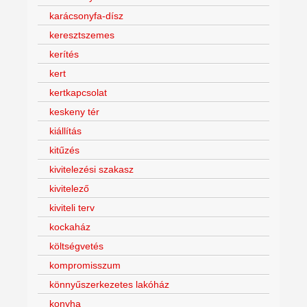
karácsonyfa-dísz
keresztszemes
kerítés
kert
kertkapcsolat
keskeny tér
kiállítás
kitűzés
kivitelezési szakasz
kivitelező
kiviteli terv
kockaház
költségvetés
kompromisszum
könnyűszerkezetes lakóház
konyha