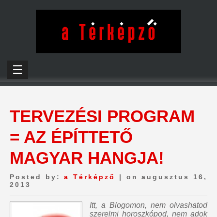
☰
TERVEZÉSI PROGRAM
= AZ ÉPÍTTETŐ
MAGYAR HANGJA!
Posted by:
a Térképző
| on augusztus 16,
2013
Itt, a Blogomon,
nem olvashatod
szerelmi horoszkópod, nem adok