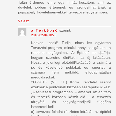
Talán érdemes lenne egy mintát készíteni, amit az
ügyfelek jobban értenének és azonosíthatnának a
jogszabályi követelményekkel, tervezővel egyetemben.
Válasz
a Térképző
szerint:
2018-02-04 10:28
Kedves László! Tudja, nincs két egyforma
Tervezési program, mintául annyi szolgál amit a
rendelet megfogalmaz. Az Építtető mondja/írja,
hogyan szeretne élni/lakni az új lakásában.
Hozza a jelenlegi életéből/lakásából a számára
jó, és követendő példákat, és ismerteti a
számára nem működő, elfogadhatatlan
megoldásokat.
266/2013. (VII. 11.) Korm. rendelet szerint
ezeknek a pontoknak biztosan szerepelniük kell:
„A tervezési programban – amelyet az építtető
és tervező közösen készít elő – a tervezés
tárgyától és nagyságrendjétől függően
ismertetni kell
a) tervezési feladat részletes leírását, az építési