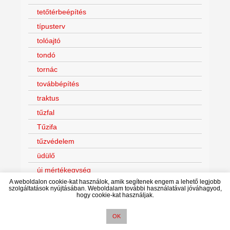
tetőtérbeépítés
típusterv
tolóajtó
tondó
tornác
továbbépítés
traktus
tűzfal
Tűzifa
tűzvédelem
üdülő
új mértékegység
A weboldalon cookie-kat használok, amik segítenek engem a lehető legjobb
urbanizáció
szolgáltatások nyújtásában. Weboldalam további használatával jóváhagyod,
hogy cookie-kat használjak.
üveggolyó
üvegre ragasztható tapéta
OK
vállalkozó