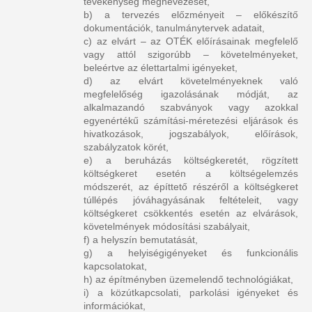
tevékenység megnevezését,
b) a tervezés előzményeit – előkészítő
dokumentációk, tanulmánytervek adatait,
c) az elvárt – az OTÉK előírásainak megfelelő
vagy attól szigorúbb – követelményeket,
beleértve az élettartalmi igényeket,
d) az elvárt követelményeknek való
megfelelőség igazolásának módját, az
alkalmazandó szabványok vagy azokkal
egyenértékű számítási-méretezési eljárások és
hivatkozások, jogszabályok, előírások,
szabályzatok körét,
e) a beruházás költségkeretét, rögzített
költségkeret esetén a költségelemzés
módszerét, az építtető részéről a költségkeret
túllépés jóváhagyásának feltételeit, vagy
költségkeret csökkentés esetén az elvárások,
követelmények módosítási szabályait,
f) a helyszín bemutatását,
g) a helyiségigényeket és funkcionális
kapcsolatokat,
h) az építményben üzemelendő technológiákat,
i) a közútkapcsolati, parkolási igényeket és
információkat,