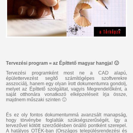
Tervezési program = az Építtető magyar hangja! 🙂
Tervezési programként most ne a CAD alapú,
épülettervezést segítő számítógépes szoftverekre
asszociálj, hanem egy olyan írott dokumentumra gondolj,
melyet az Építtető szolgáltat, vagyis Megrendelőként, a
saját otthonára vonatkozó elképzeléseit írja össze,
majdnem műszaki szinten 🙂
És ez oly fontos dokumentummá avanzsált manapság,
hogy törvénybe foglalták szükségszerűségét, így a
tervezővel kötött szerződésben önálló pontként szerepel.
A hatályos OTÉK-ban (Országos településrendezési és