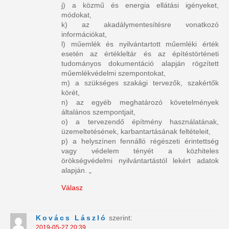
j) a közmű és energia ellátási igényeket,
módokat,
k) az akadálymentesítésre vonatkozó
információkat,
l) műemlék és nyilvántartott műemléki érték
esetén az értékleltár és az építéstörténeti
tudományos dokumentáció alapján rögzített
műemlékvédelmi szempontokat,
m) a szükséges szakági tervezők, szakértők
körét,
n) az egyéb meghatározó követelmények
általános szempontjait,
o) a tervezendő építmény használatának,
üzemeltetésének, karbantartásának feltételeit,
p) a helyszínen fennálló régészeti érintettség
vagy védelem tényét a közhiteles
örökségvédelmi nyilvántartástól lekért adatok
alapján. „
Válasz
Kovács László
szerint:
2019-05-27 20:39