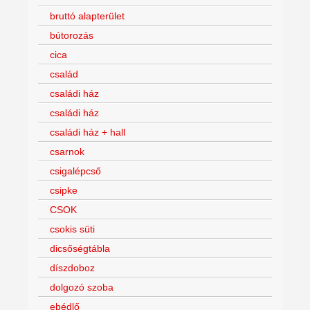
bruttó alapterület
bútorozás
cica
család
családi ház
családi ház
családi ház + hall
csarnok
csigalépcső
csipke
CSOK
csokis süti
dicsőségtábla
díszdoboz
dolgozó szoba
ebédlő