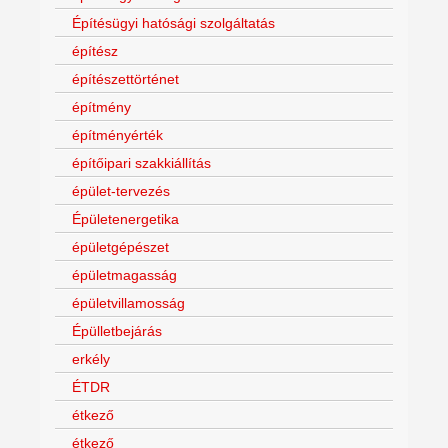
Építésügyi hatósági szolgáltatás
építész
építészettörténet
építmény
építményérték
építőipari szakkiállítás
épület-tervezés
Épületenergetika
épületgépészet
épületmagasság
épületvillamosság
Épülletbejárás
erkély
ÉTDR
étkező
étkező