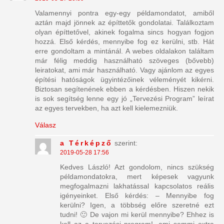
Valamennyi pontra egy-egy példamondatot, amiből
aztán majd jönnek az építtetők gondolatai. Találkoztam
olyan építtetővel, akinek fogalma sincs hogyan fogjon
hozzá. Első kérdés, mennyibe fog ez kerülni, stb. Hát
erre gondoltam a mintánál. A webes oldalakon találtam
már félig meddig használható szöveges (bővebb)
leiratokat, ami már használható. Vagy ajánlom az egyes
építési hatóságok ügyintézőinek véleményét kikérni.
Biztosan segítenének ebben a kérdésben. Hiszen nekik
is sok segítség lenne egy jó „Tervezési Program” leírat
az egyes tervekben, ha azt kell kielemezniük.
Válasz
a Térképző
szerint:
2019-05-28 17:56
Kedves László! Azt gondolom, nincs szükség
példamondatokra, mert képesek vagyunk
megfogalmazni lakhatással kapcsolatos reális
igényeinket. Első kérdés: – Mennyibe fog
kerülni? Igen, a többség előre szeretné ezt
tudni! 🙂 De vajon mi kerül mennyibe? Ehhez is
kell az a tervezési program!, ami semmi extra