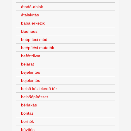
átadó-ablak
átalakítás
baba érkezik
Bauhaus
beépítési mód
beépítési mutatók
befőttdivat
bejárat
bejelentés
bejelentés
belső közlekedő tér
belsőépítészet
bérlakás
bontás
boríték
bővítés