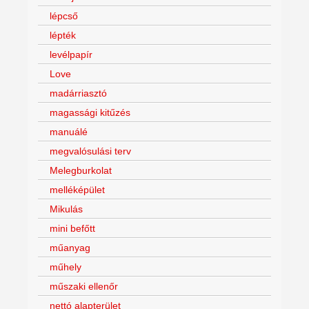
lépcső
lépték
levélpapír
Love
madárriasztó
magassági kitűzés
manuálé
megvalósulási terv
Melegburkolat
melléképület
Mikulás
mini befőtt
műanyag
műhely
műszaki ellenőr
nettó alapterület