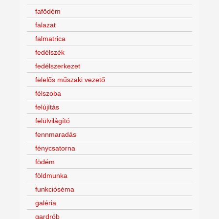
fafödém
falazat
falmatrica
fedélszék
fedélszerkezet
felelős műszaki vezető
félszoba
felújítás
felülvilágító
fennmaradás
fénycsatorna
födém
földmunka
funkcióséma
galéria
gardrób