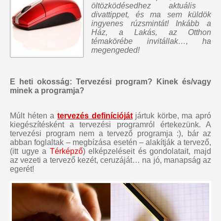
öltözködésedhez aktuális
divattippet, és ma sem küldök
ingyenes rúzsmintát
! Inkább a
Ház, a Lakás, az Otthon
témakörébe invitállak…, ha
megengeded!
E heti okosság: Tervezési program? Kinek és/vagy
minek a programja?
Múlt héten a
tervezés definícióját
jártuk körbe, ma apró
kiegészítésként a tervezési programról értekezünk. A
tervezési program nem a tervező programja :), bár az
abban foglaltak – megbízása esetén – alakítják a tervező,
(itt ugye a
Térképző
) elképzeléseit és gondolatait, majd
az vezeti a tervező kezét, ceruzáját… na jó, manapság az
egerét!