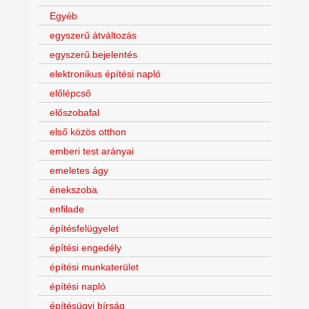
Egyéb
egyszerű átváltozás
egyszerű bejelentés
elektronikus építési napló
előlépcső
előszobafal
első közös otthon
emberi test arányai
emeletes ágy
énekszoba
enfilade
építésfelügyelet
építési engedély
építési munkaterület
építési napló
építésügyi bírság