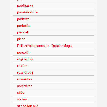
papírtáska
parafából dísz
parketta
parkolás
pasztell
pince
Polisztirol betonos építéstechnológia
porcelán
régi bankó
reklám
rezsióradíj
romantika
sátortetős
síléc
sorház
szabadon álló