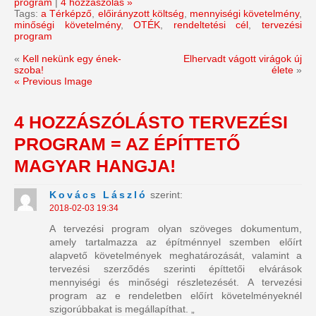
program
|
4 hozzászólás »
Tags:
a Térképző
,
előirányzott költség
,
mennyiségi követelmény
,
minőségi követelmény
,
OTÉK
,
rendeltetési cél
,
tervezési
program
«
Kell nekünk egy ének-
Elhervadt vágott virágok új
szoba!
élete
»
« Previous Image
4 HOZZÁSZÓLÁSTO
TERVEZÉSI
PROGRAM = AZ ÉPÍTTETŐ
MAGYAR HANGJA!
Kovács László
szerint:
2018-02-03 19:34
A tervezési program olyan szöveges dokumentum,
amely tartalmazza az építménnyel szemben előírt
alapvető követelmények meghatározását, valamint a
tervezési szerződés szerinti építtetői elvárások
mennyiségi és minőségi részletezését. A tervezési
program az e rendeletben előírt követelményeknél
szigorúbbakat is megállapíthat. „