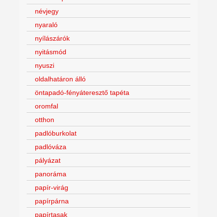
névjegy
nyaraló
nyílászárók
nyitásmód
nyuszi
oldalhatáron álló
öntapadó-fényáteresztő tapéta
oromfal
otthon
padlóburkolat
padlóváza
pályázat
panoráma
papír-virág
papírpárna
papírtasak