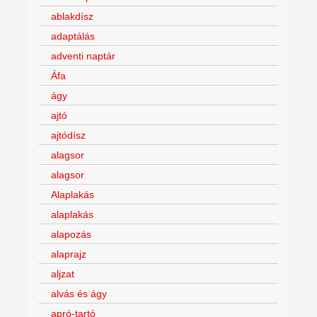
ablakdísz
adaptálás
adventi naptár
Áfa
ágy
ajtó
ajtódísz
alagsor
alagsor
Alaplakás
alaplakás
alapozás
alaprajz
aljzat
alvás és ágy
apró-tartó