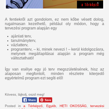
A fentiekről azt gondolom, ez nem kőbe vésett dolog,
rugalmasan kezelhető, például oly módon, hogy a
tervezési program alapján egy
ajánlati terv,
tanulmányterv,
vázlatterv,
programterv, – ki, minek nevezi ! – kerül kidolgozásra,
melynek megállapításai alapján a program még
változtatható!
Így van esélye egy jó terv megszületésének, hisz az
alaposan megfontolt, minden részletre kiterjedő
egyértelmű program ezt segíti elő!
Kövess, lájkolj, oszd meg!
Posted in
a Térképző
,
Egyéb
,
HETI OKOSSÁG
,
tervezési