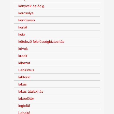
könyvek az égig
korcsolya
körfolyosó
korlát
kóta
kötelező felelősségbiztosítás
kövek
kredit
lábazat
Labirintus
lábtörlő
lakás
lakás átalakítás
lakóelőtér
legfelül
Lehajtó