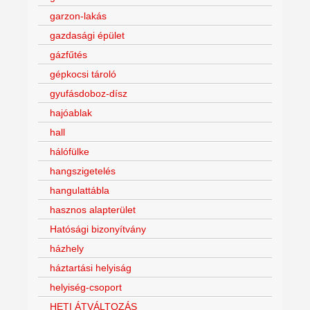
garzon-lakás
gazdasági épület
gázfűtés
gépkocsi tároló
gyufásdoboz-dísz
hajóablak
hall
hálófülke
hangszigetelés
hangulattábla
hasznos alapterület
Hatósági bizonyítvány
házhely
háztartási helyiság
helyiség-csoport
HETI ÁTVÁLTOZÁS