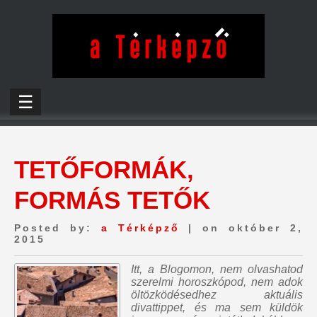
☰
TETŐFORMÁK,
FORMÁS TETŐK
Posted by:
a Térképző
| on október 2,
2015
Itt, a Blogomon,
nem olvashatod
szerelmi horoszkópod, nem adok
öltözködésedhez aktuális
divattippet, és ma sem küldök