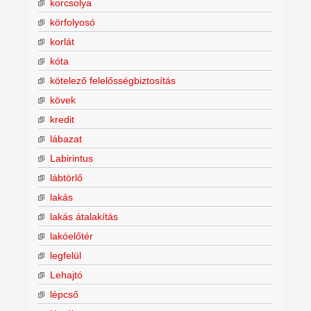
korcsolya
körfolyosó
korlát
kóta
kötelező felelősségbiztosítás
kövek
kredit
lábazat
Labirintus
lábtörlő
lakás
lakás átalakítás
lakóelőtér
legfelül
Lehajtó
lépcső