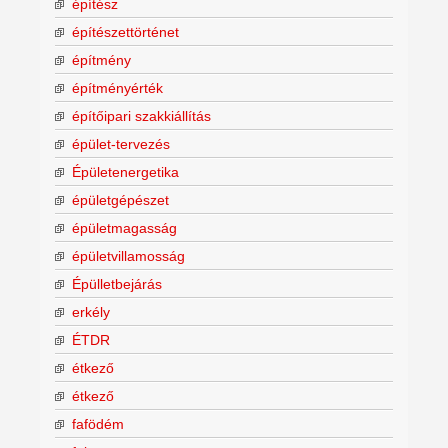
építész
építészettörténet
építmény
építményérték
építőipari szakkiállítás
épület-tervezés
Épületenergetika
épületgépészet
épületmagasság
épületvillamosság
Épülletbejárás
erkély
ÉTDR
étkező
étkező
fafödém