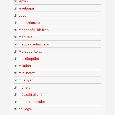
lépték
levélpapír
Love
madárriasztó
magassági kitűzés
manuálé
megvalósulási terv
Melegburkolat
melléképület
Mikulás
mini befőtt
műanyag
műhely
műszaki ellenőr
nettó alapterület
névjegy