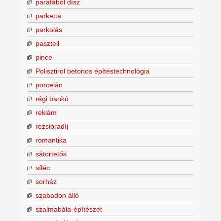
parafából dísz
parketta
parkolás
pasztell
pince
Polisztirol betonos építéstechnológia
porcelán
régi bankó
reklám
rezsióradíj
romantika
sátortetős
síléc
sorház
szabadon álló
szalmabála-építészet