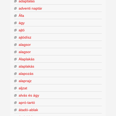
adaptálás
adventi naptár
Áfa
ágy
ajtó
ajtódísz
alagsor
alagsor
Alaplakás
alaplakás
alapozás
alaprajz
aljzat
alvás és ágy
apró-tartó
átadó-ablak