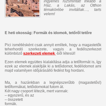
ingyenes rúzsmintát
! Inkább a
Ház, a Lakás, az Otthon
témakörébe invitállak…, tarts
velem!
E heti okosság: Formák és idomok, tetőről tetőre
Pici ismétlésként csak annyit említek, hogy a magastetők
teherhordó szerkezete, vagyis a fedélszerkezet
különböző
szerkezeti elemek
-ből létesül!
Ezen elemek együttes kialakítása adja a tetőformát is, így
ezek az elemek alakítják ki a tetőidomot, fedélidomot ami
majd valamilyen időjárásálló fedést fog hordani.
Ma, a hazánkban a legnépszerűbb (magastetős!)
tetőformákat, tetőidomokat futom át.
Két nagy csoport létezik, mert vannak:
– egyszerű, és az
– összetett
formák.