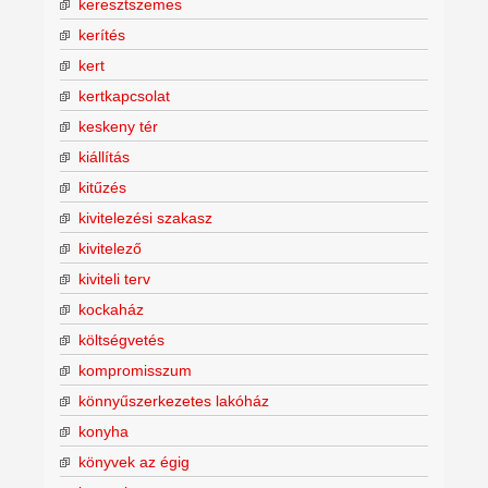
keresztszemes
kerítés
kert
kertkapcsolat
keskeny tér
kiállítás
kitűzés
kivitelezési szakasz
kivitelező
kiviteli terv
kockaház
költségvetés
kompromisszum
könnyűszerkezetes lakóház
konyha
könyvek az égig