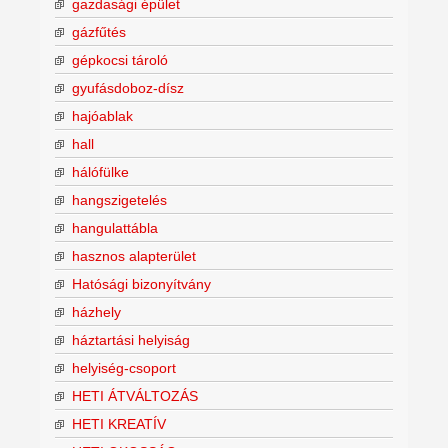
gazdasági épület
gázfűtés
gépkocsi tároló
gyufásdoboz-dísz
hajóablak
hall
hálófülke
hangszigetelés
hangulattábla
hasznos alapterület
Hatósági bizonyítvány
házhely
háztartási helyiság
helyiség-csoport
HETI ÁTVÁLTOZÁS
HETI KREATÍV