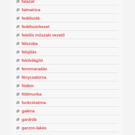
falazat
falmatrica
fedélszék
fedélszerkezet
felelős műszaki vezető
félszoba
felújítás
felülvilágító
fennmaradás
fénycsatorna
födém
földmunka
funkcióséma
galéria
gardrób
garzon-lakás