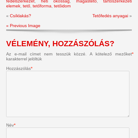
fedélszerkezet
,
heti okosság
,
magastető
,
tartószerkezeti
elemek
,
tető
,
tetőforma
,
tetőidom
«
Csíklakás?
Tetőfedés anyagai
»
« Previous Image
VÉLEMÉNY, HOZZÁSZÓLÁS?
Az e-mail címet nem tesszük közzé.
A kötelező mezőket
*
karakterrel jelöltük
Hozzászólás
*
Név
*