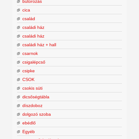
bútorozás
cica
család
családi ház
családi ház
családi ház + hall
csarnok
csigalépcső
csipke
CSOK
csokis süti
dicsőségtábla
díszdoboz
dolgozó szoba
ebédlő
Egyéb