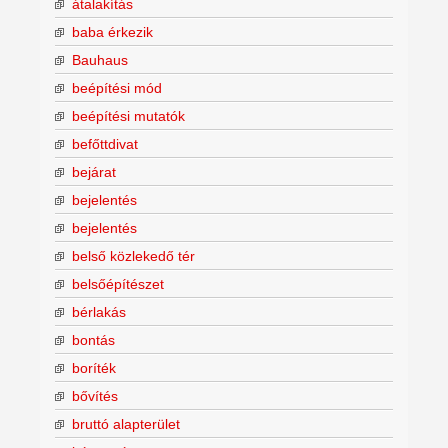
átalakítás
baba érkezik
Bauhaus
beépítési mód
beépítési mutatók
befőttdivat
bejárat
bejelentés
bejelentés
belső közlekedő tér
belsőépítészet
bérlakás
bontás
boríték
bővítés
bruttó alapterület