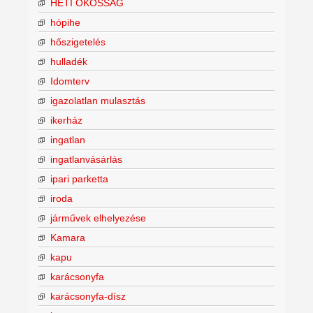
HETI OKOSSÁG
hópihe
hőszigetelés
hulladék
Idomterv
igazolatlan mulasztás
ikerház
ingatlan
ingatlanvásárlás
ipari parketta
iroda
járművek elhelyezése
Kamara
kapu
karácsonyfa
karácsonyfa-dísz