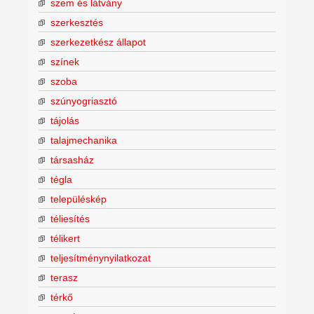
szem és látvány
szerkesztés
szerkezetkész állapot
színek
szoba
szúnyogriasztó
tájolás
talajmechanika
társasház
tégla
településkép
téliesítés
télikert
teljesítménynyilatkozat
terasz
térkő