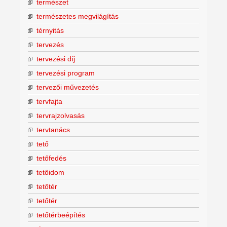
természet
természetes megvilágítás
térnyitás
tervezés
tervezési díj
tervezési program
tervezői művezetés
tervfajta
tervrajzolvasás
tervtanács
tető
tetőfedés
tetőidom
tetőtér
tetőtér
tetőtérbeépítés