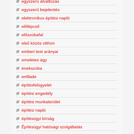
egyszerű átváltozás
egyszerű bejelentés
elektronikus építési napló
előlépcső
előszobafal
első közös otthon
emberi test arányai
emeletes ágy
énekszoba
enfilade
építésfelügyelet
építési engedély
építési munkaterület
építési napló
építésügyi bírság
Építésügyi hatósági szolgáltatás