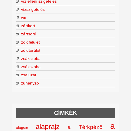
víz elleni szigetelés
vízszigetelés
wc
zártkert
zártsorú
zöldfelület
zöldterület
zsákszoba
zsákszoba
zsaluzat
zuhanyzó
CÍMKÉK
a
alaprajz
a Térkpéző
alagsor