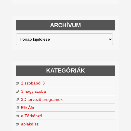
ARCHÍVUM
Archívum
KATEGÓRIÁK
2 szobából 3
3 nagy szoba
3D tervező programok
5% Áfa
a Térképző
ablakdísz