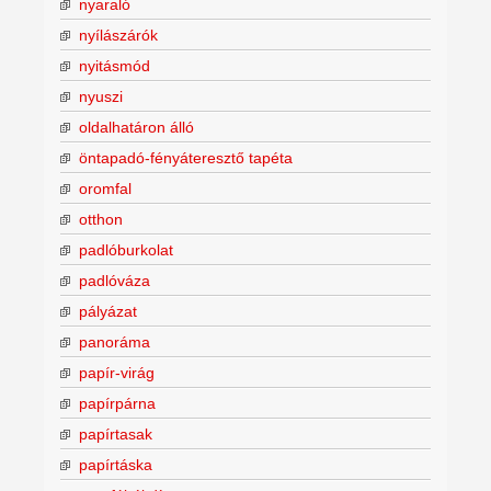
nyaraló
nyílászárók
nyitásmód
nyuszi
oldalhatáron álló
öntapadó-fényáteresztő tapéta
oromfal
otthon
padlóburkolat
padlóváza
pályázat
panoráma
papír-virág
papírpárna
papírtasak
papírtáska