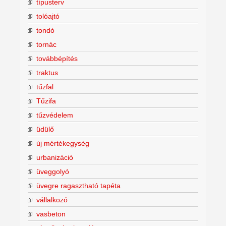
típusterv
tolóajtó
tondó
tornác
továbbépítés
traktus
tűzfal
Tűzifa
tűzvédelem
üdülő
új mértékegység
urbanizáció
üveggolyó
üvegre ragasztható tapéta
vállalkozó
vasbeton