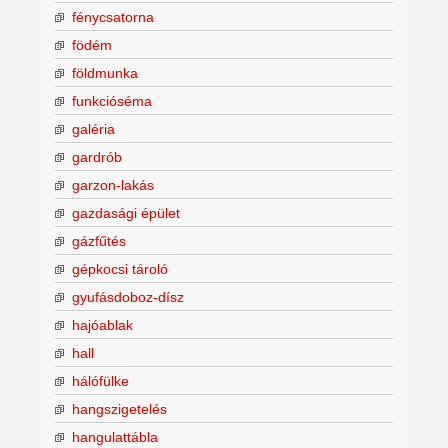
fénycsatorna
födém
földmunka
funkcióséma
galéria
gardrób
garzon-lakás
gazdasági épület
gázfűtés
gépkocsi tároló
gyufásdoboz-dísz
hajóablak
hall
hálófülke
hangszigetelés
hangulattábla