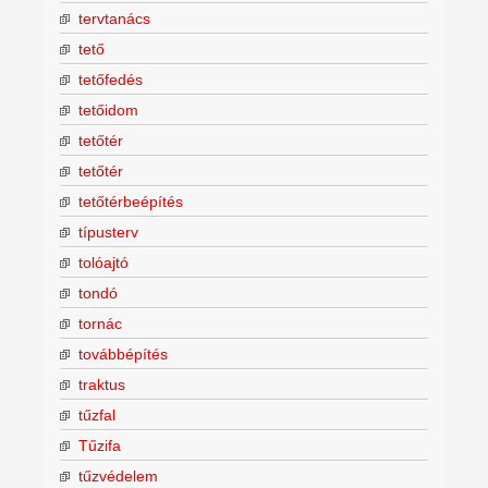
tervtanács
tető
tetőfedés
tetőidom
tetőtér
tetőtér
tetőtérbeépítés
típusterv
tolóajtó
tondó
tornác
továbbépítés
traktus
tűzfal
Tűzifa
tűzvédelem