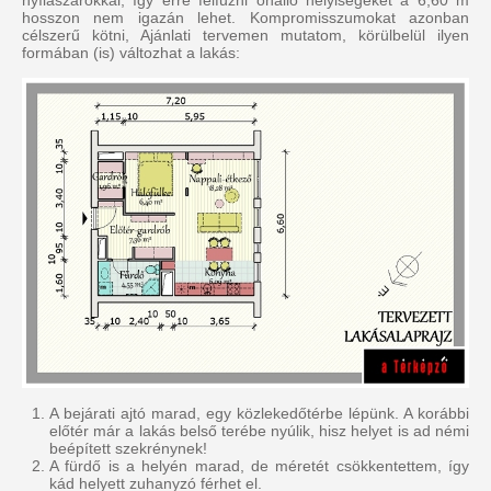
nyílászárókkal, így erre felfűzni önálló helyiségeket a 6,60 m
hosszon nem igazán lehet. Kompromisszumokat azonban
célszerű kötni, Ajánlati tervemen mutatom, körülbelül ilyen
formában (is) változhat a lakás:
A bejárati ajtó marad, egy közlekedőtérbe lépünk. A korábbi
előtér már a lakás belső terébe nyúlik, hisz helyet is ad némi
beépített szekrénynek!
A fürdő is a helyén marad, de méretét csökkentettem, így
kád helyett zuhanyzó férhet el.