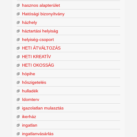
hasznos alapterület
Hatósági bizonyítvány
házhely
háztartási helyiság
helyiség-csoport
HETI ÁTVÁLTOZÁS
HETI KREATÍV
HETI OKOSSÁG
hópihe
hőszigetelés
hulladék
Idomterv
igazolatlan mulasztás
ikerház
ingatlan
ingatlanvásárlás