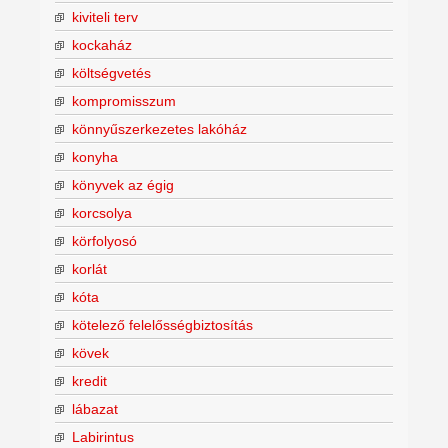
kiviteli terv
kockaház
költségvetés
kompromisszum
könnyűszerkezetes lakóház
konyha
könyvek az égig
korcsolya
körfolyosó
korlát
kóta
kötelező felelősségbiztosítás
kövek
kredit
lábazat
Labirintus