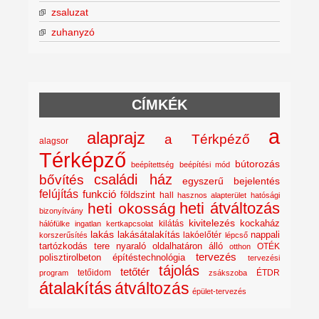
zsaluzat
zuhanyzó
CÍMKÉK
a
alaprajz
a Térkpéző
alagsor
Térképző
bútorozás
beépítettség
beépítési mód
családi ház
bővítés
egyszerű bejelentés
felújítás
funkció
földszint
hall
hasznos alapterület
hatósági
heti átváltozás
heti okosság
bizonyítvány
kivitelezés
kockaház
kilátás
hálófülke
ingatlan
kertkapcsolat
lakás
lakásátalakítás
lakóelőtér
nappali
korszerűsítés
lépcső
nyaraló
tartózkodás tere
oldalhatáron álló
OTÉK
otthon
tervezés
polisztirolbeton építéstechnológia
tervezési
tájolás
tetőtér
tetőidom
ÉTDR
program
zsákszoba
átalakítás
átváltozás
épület-tervezés