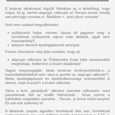
E bejárás alkalmával rögzült Vilmában az a lehetőség, hogy
május 15-ig, kérhet alaprajzi változást is! Persze ennek mindig
van pénzügyi vonzata is. Általában +, azaz plusz vonzata!
Amit nem szabad megváltoztatni:
nyílászárók helye, mérete, típusa (itt jegyzem meg: a
homlokzati nyílászárók sajnos csak ablakok, egyik sem
franciaerkély!)
lakáson átmenő épületgépészeti strangok.
Fontos információ még ilyen esetben, hogy az
alaprajzi változást az Értékesítési Iroda több szempontból
megfuttatja, leellenőrzi a kívánt átalakítást!
Vagyis megvizsgálják: lakás ismérvei érvényesíthetők-e, a
használatbavételnél sem okoz-e gondot az alaprajzi változás?!,
illetve épületgépészeti és épületvillamossági szempontból is
elemzi, majd árazza!!! a kívánt változást.
Vilma a fenti „akadályok” ellenére szeretne változtatni, mert
pazarlásnak ítéli az önálló hálószobát… Szíve szerint a
hálófülkés megoldást szeretné… Persze, jó lenne külön konyha!
És sok-sok szekrény is!
A lakásnak csupán egyetlen homlokzati fala van, homlokzati