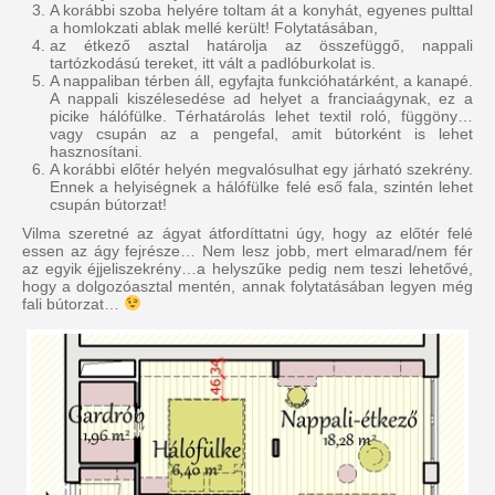
A korábbi szoba helyére toltam át a konyhát, egyenes pulttal
a homlokzati ablak mellé került! Folytatásában,
az étkező asztal határolja az összefüggő, nappali
tartózkodású tereket, itt vált a padlóburkolat is.
A nappaliban térben áll, egyfajta funkcióhatárként, a kanapé.
A nappali kiszélesedése ad helyet a franciaágynak, ez a
picike hálófülke. Térhatárolás lehet textil roló, függöny…
vagy csupán az a pengefal, amit bútorként is lehet
hasznosítani.
A korábbi előtér helyén megvalósulhat egy járható szekrény.
Ennek a helyiségnek a hálófülke felé eső fala, szintén lehet
csupán bútorzat!
Vilma szeretné az ágyat átfordíttatni úgy, hogy az előtér felé
essen az ágy fejrésze… Nem lesz jobb, mert elmarad/nem fér
az egyik éjjeliszekrény…a helyszűke pedig nem teszi lehetővé,
hogy a dolgozóasztal mentén, annak folytatásában legyen még
fali bútorzat…