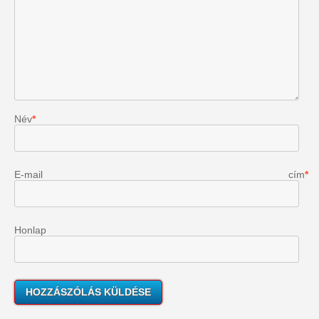
Név
*
E-mail cím
*
Honlap