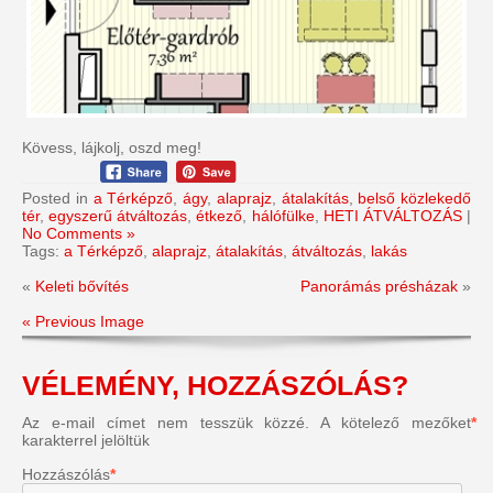
Kövess, lájkolj, oszd meg!
Posted in
a Térképző
,
ágy
,
alaprajz
,
átalakítás
,
belső közlekedő
tér
,
egyszerű átváltozás
,
étkező
,
hálófülke
,
HETI ÁTVÁLTOZÁS
|
No Comments »
Tags:
a Térképző
,
alaprajz
,
átalakítás
,
átváltozás
,
lakás
«
Keleti bővítés
Panorámás présházak
»
« Previous Image
VÉLEMÉNY, HOZZÁSZÓLÁS?
Az e-mail címet nem tesszük közzé.
A kötelező mezőket
*
karakterrel jelöltük
Hozzászólás
*