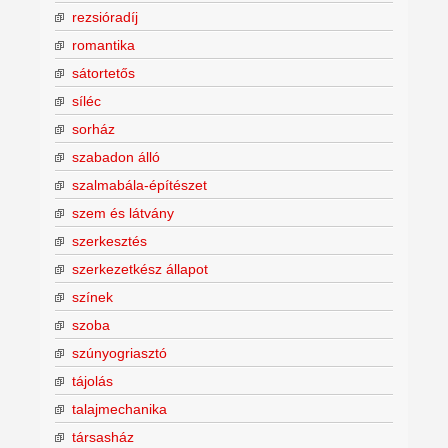
rezsióradíj
romantika
sátortetős
síléc
sorház
szabadon álló
szalmabála-építészet
szem és látvány
szerkesztés
szerkezetkész állapot
színek
szoba
szúnyogriasztó
tájolás
talajmechanika
társasház