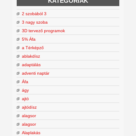
KATEGÓRIÁK
2 szobából 3
3 nagy szoba
3D tervező programok
5% Áfa
a Térképző
ablakdísz
adaptálás
adventi naptár
Áfa
ágy
ajtó
ajtódísz
alagsor
alagsor
Alaplakás