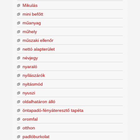
Mikulás
mini befőtt
műanyag
műhely
műszaki ellenőr
nettó alapterület
névjegy
nyaraló
nyílászárók
nyitásmód
nyuszi
oldalhatáron álló
öntapadó-fényáteresztő tapéta
oromfal
otthon
padlóburkolat