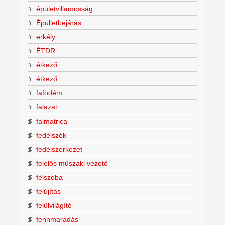
épületvillamosság
Épülletbejárás
erkély
ÉTDR
étkező
étkező
fafödém
falazat
falmatrica
fedélszék
fedélszerkezet
felelős műszaki vezető
félszoba
felújítás
felülvilágító
fennmaradás