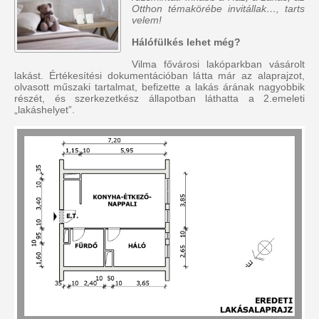
Otthon témakörébe invitállak…, tarts
velem!
Hálófülkés lehet még?
Vilma fővárosi lakóparkban vásárolt
lakást. Értékesítési dokumentációban látta már az alaprajzot,
olvasott műszaki tartalmat, befizette a lakás árának nagyobbik
részét, és szerkezetkész állapotban láthatta a 2.emeleti
„lakáshelyet”.