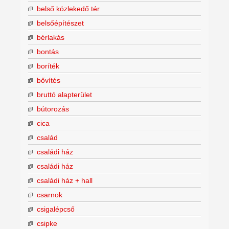
belső közlekedő tér
belsőépítészet
bérlakás
bontás
boríték
bővítés
bruttó alapterület
bútorozás
cica
család
családi ház
családi ház
családi ház + hall
csarnok
csigalépcső
csipke