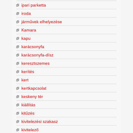
ipari parketta
iroda
járművek elhelyezése
Kamara
kapu
karácsonyfa
karácsonyfa-dísz
keresztszemes
kerítés
kert
kertkapcsolat
keskeny tér
kiállítás
kitűzés
kivitelezési szakasz
kivitelező