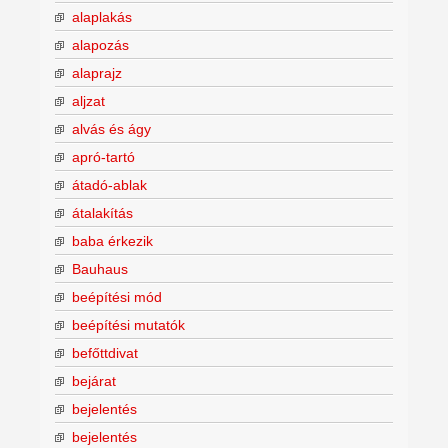
alaplakás
alapozás
alaprajz
aljzat
alvás és ágy
apró-tartó
átadó-ablak
átalakítás
baba érkezik
Bauhaus
beépítési mód
beépítési mutatók
befőttdivat
bejárat
bejelentés
bejelentés