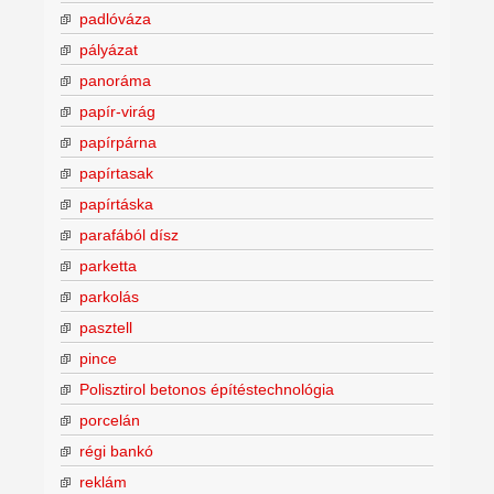
padlóváza
pályázat
panoráma
papír-virág
papírpárna
papírtasak
papírtáska
parafából dísz
parketta
parkolás
pasztell
pince
Polisztirol betonos építéstechnológia
porcelán
régi bankó
reklám