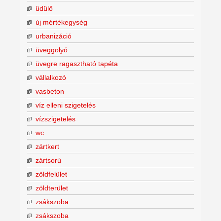
üdülő
új mértékegység
urbanizáció
üveggolyó
üvegre ragasztható tapéta
vállalkozó
vasbeton
víz elleni szigetelés
vízszigetelés
wc
zártkert
zártsorú
zöldfelület
zöldterület
zsákszoba
zsákszoba