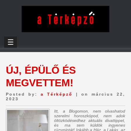
☰
ÚJ, ÉPÜLŐ ÉS
MEGVETTEM!
Posted by:
a Térképző
| on március 22,
2023
Itt, a Blogomon, nem olvashatod
szerelmi horoszkópod, nem adok
öltözködésedhez aktuális divattippet,
és ma sem küldök ingyenes
rúzsmintát! Inkább a Ház, a Lakás, az