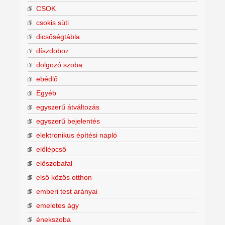
CSOK
csokis süti
dicsőségtábla
díszdoboz
dolgozó szoba
ebédlő
Egyéb
egyszerű átváltozás
egyszerű bejelentés
elektronikus építési napló
előlépcső
előszobafal
első közös otthon
emberi test arányai
emeletes ágy
énekszoba