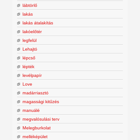
lábtörlő
lakás
lakás átalakítás
lakóelőtér
legfelül
Lehajtó
lépcső
lépték
levélpapír
Love
madárriasztó
magassági kitűzés
manuálé
megvalósulási terv
Melegburkolat
melléképület