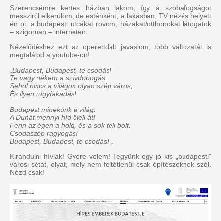
Szerencsémre kertes házban lakom, így a szobafogságot
messziről elkerülöm, de esténként, a lakásban, TV nézés helyett
én pl. a budapesti utcákat rovom, házakat/otthonokat látogatok
– szigorúan – interneten.
Nézelődéshez ezt az operettdalt javaslom, több változatát is
megtalálod a youtube-on!
„Budapest, Budapest, te csodás!
Te vagy nékem a szívdobogás.
Sehol nincs a világon olyan szép város,
És ilyen rügyfakadás!
Budapest minekünk a világ.
A Dunát mennyi híd öleli át!
Fenn az égen a hold, és a sok teli bolt.
Csodaszép ragyogás!
Budapest, Budapest, te csodás! „
Kirándulni hívlak! Gyere velem! Tegyünk egy jó kis „budapesti”
városi sétát, olyat, mely nem feltétlenül csak építészeknek szól.
Nézd csak!