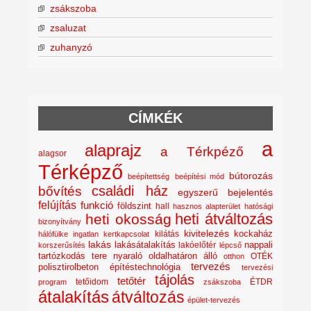
zsákszoba
zsaluzat
zuhanyzó
CÍMKÉK
a
alaprajz
a Térkpéző
alagsor
Térképző
bútorozás
beépítettség
beépítési mód
családi ház
bővítés
egyszerű bejelentés
felújítás
funkció
földszint
hall
hasznos alapterület
hatósági
heti átváltozás
heti okosság
bizonyítvány
kivitelezés
kockaház
kilátás
hálófülke
ingatlan
kertkapcsolat
lakás
lakásátalakítás
lakóelőtér
nappali
korszerűsítés
lépcső
nyaraló
tartózkodás tere
oldalhatáron álló
OTÉK
otthon
tervezés
polisztirolbeton építéstechnológia
tervezési
tájolás
tetőtér
tetőidom
ÉTDR
program
zsákszoba
átalakítás
átváltozás
épület-tervezés