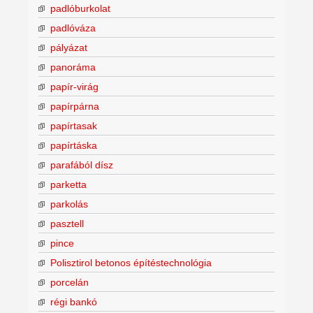
padlóburkolat
padlóváza
pályázat
panoráma
papír-virág
papírpárna
papírtasak
papírtáska
parafából dísz
parketta
parkolás
pasztell
pince
Polisztirol betonos építéstechnológia
porcelán
régi bankó