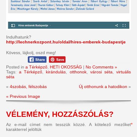
Indulhatunk?
http://lechnerkozpont.hu/oldal/hires-emberek-budapestje
Kövess, lájkolj, oszd meg!
Posted in
a Térképző
,
HETI OKOSSÁG
|
No Comments »
Tags:
a Térképző
,
kirándulás
,
otthonok
,
városi séta
,
virtuális
séta
«
4szobás, félszobás
Új otthonunk a hatodikon
»
« Previous Image
VÉLEMÉNY, HOZZÁSZÓLÁS?
Az e-mail címet nem tesszük közzé.
A kötelező mezőket
*
karakterrel jelöltük