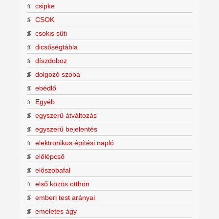
csipke
CSOK
csokis süti
dicsőségtábla
díszdoboz
dolgozó szoba
ebédlő
Egyéb
egyszerű átváltozás
egyszerű bejelentés
elektronikus építési napló
előlépcső
előszobafal
első közös otthon
emberi test arányai
emeletes ágy