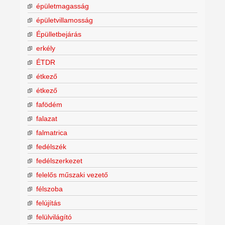
épületmagasság
épületvillamosság
Épülletbejárás
erkély
ÉTDR
étkező
étkező
fafödém
falazat
falmatrica
fedélszék
fedélszerkezet
felelős műszaki vezető
félszoba
felújítás
felülvilágító