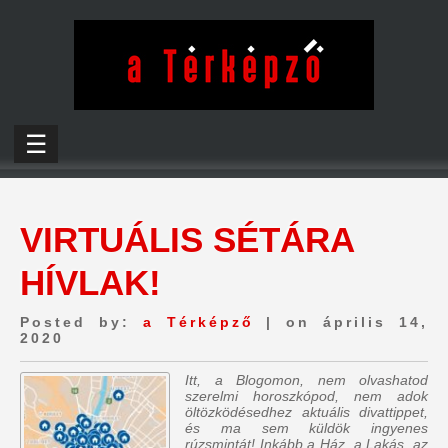
☰
VIRTUÁLIS SÉTÁRA
HÍVLAK!
Posted by:
a Térképző
| on április 14,
2020
Itt, a Blogomon,
nem olvashatod
szerelmi horoszkópod, nem adok
öltözködésedhez aktuális divattippet,
és ma sem küldök ingyenes
rúzsmintát
! Inkább a Ház, a Lakás, az