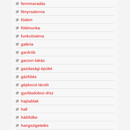
fennmaradás
fénycsatorna
födém
földmunka
funkcióséma
galéria
gardrób
garzon-lakás
gazdasági épület
gázfűtés
gépkocsi tároló
gyufásdoboz-dísz
hajóablak
hall
hálófülke
hangszigetelés