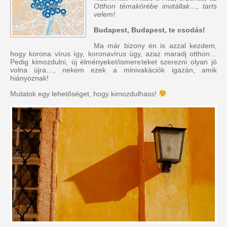
Otthon témakörébe invitállak…, tarts
velem!
Budapest, Budapest, te csodás!
Ma már bizony én is azzal kezdem,
hogy korona vírus így, koronavírus úgy, azaz maradj otthon…
Pedig kimozdulni, új élményeket/ismereteket szerezni olyan jó
volna újra…, nekem ezek a minivakációk igazán, amik
hiányoznak!
Mutatok egy lehetőséget, hogy kimozdulhass!