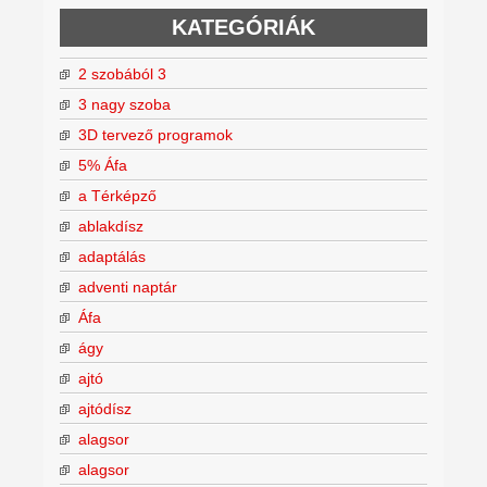
KATEGÓRIÁK
2 szobából 3
3 nagy szoba
3D tervező programok
5% Áfa
a Térképző
ablakdísz
adaptálás
adventi naptár
Áfa
ágy
ajtó
ajtódísz
alagsor
alagsor