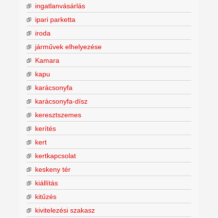
ingatlanvásárlás
ipari parketta
iroda
járművek elhelyezése
Kamara
kapu
karácsonyfa
karácsonyfa-dísz
keresztszemes
kerítés
kert
kertkapcsolat
keskeny tér
kiállítás
kitűzés
kivitelezési szakasz