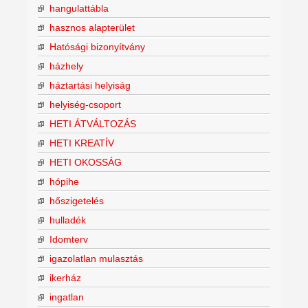
hangulattábla
hasznos alapterület
Hatósági bizonyítvány
házhely
háztartási helyiság
helyiség-csoport
HETI ÁTVÁLTOZÁS
HETI KREATÍV
HETI OKOSSÁG
hópihe
hőszigetelés
hulladék
Idomterv
igazolatlan mulasztás
ikerház
ingatlan