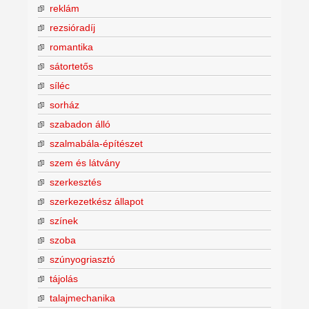
reklám
rezsióradíj
romantika
sátortetős
síléc
sorház
szabadon álló
szalmabála-építészet
szem és látvány
szerkesztés
szerkezetkész állapot
színek
szoba
szúnyogriasztó
tájolás
talajmechanika