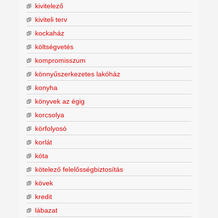
kivitelező
kiviteli terv
kockaház
költségvetés
kompromisszum
könnyűszerkezetes lakóház
konyha
könyvek az égig
korcsolya
körfolyosó
korlát
kóta
kötelező felelősségbiztosítás
kövek
kredit
lábazat