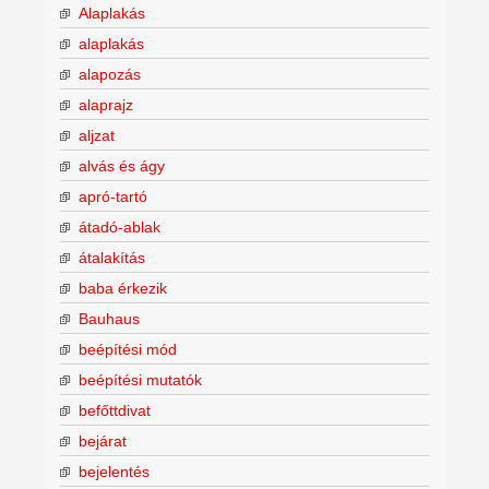
Alaplakás
alaplakás
alapozás
alaprajz
aljzat
alvás és ágy
apró-tartó
átadó-ablak
átalakítás
baba érkezik
Bauhaus
beépítési mód
beépítési mutatók
befőttdivat
bejárat
bejelentés