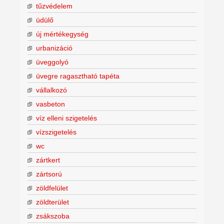
tűzvédelem
üdülő
új mértékegység
urbanizáció
üveggolyó
üvegre ragasztható tapéta
vállalkozó
vasbeton
víz elleni szigetelés
vízszigetelés
wc
zártkert
zártsorú
zöldfelület
zöldterület
zsákszoba