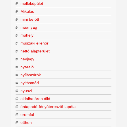
melléképület
Mikulás
mini befőtt
műanyag
műhely
műszaki ellenőr
nettó alapterület
névjegy
nyaraló
nyílászárók
nyitásmód
nyuszi
oldalhatáron álló
öntapadó-fényáteresztő tapéta
oromfal
otthon