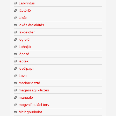
Labirintus
lábtörlő
lakás
lakás átalakítás
lakóelőtér
legfelül
Lehajtó
lépcső
lépték
levélpapír
Love
madárriasztó
magassági kitűzés
manuálé
megvalósulási terv
Melegburkolat