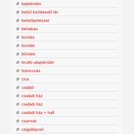
bejelentés
belső közlekedő tér
belsőépítészet
bérlakás
bontás
boríték
bővítés
bruttó alapterület
bútorozás
cica
család
családi ház
családi ház
családi ház + hall
csarnok
csigalépcső