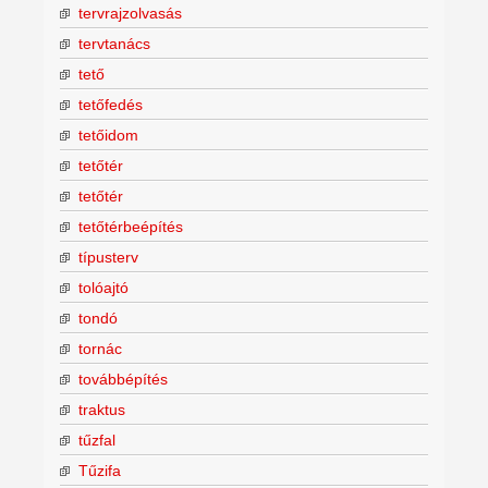
tervrajzolvasás
tervtanács
tető
tetőfedés
tetőidom
tetőtér
tetőtér
tetőtérbeépítés
típusterv
tolóajtó
tondó
tornác
továbbépítés
traktus
tűzfal
Tűzifa